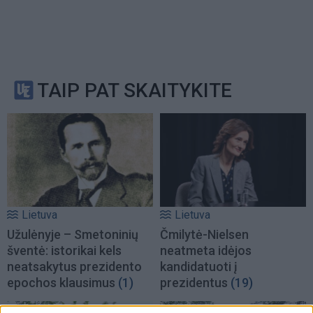
TAIP PAT SKAITYKITE
Lietuva
Lietuva
Užulėnyje – Smetoninių
Čmilytė-Nielsen
šventė: istorikai kels
neatmeta idėjos
neatsakytus prezidento
kandidatuoti į
epochos klausimus
(1)
prezidentus
(19)