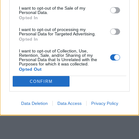
talžė audra, nuvirtę
indikacijų, kad reikia
medžiai užtvėrė kelius
mažinti dyzelino akcizą –
I want to opt-out of the Sale of my
Personal Data.
kaina turi viršyti 2,2 euro
Opted In
už litrą
(2)
I want to opt-out of processing my
Personal Data for Targeted Advertising.
Opted In
I want to opt-out of Collection, Use,
Retention, Sale, and/or Sharing of my
Personal Data that Is Unrelated with the
Purposes for which it was collected.
Opted Out
Lietuva
Lietuva
CONFIRM
Mindaugas Sinkevičius
Pirmoji atkurtos
ramina visuomenę dėl
nepriklausomos Lietuvos
galimų Rusijos planų:
premjerė atgulė amžinojo
Data Deletion
Data Access
Privacy Policy
piliečiams nereikėtų
poilsio
(1)
papildomai baimintis
(4)