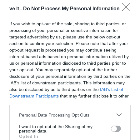
ve.lt -
Do Not Process My Personal Information
If you wish to opt-out of the sale, sharing to third parties, or
processing of your personal or sensitive information for
targeted advertising by us, please use the below opt-out
Lietuva
Lietuva
section to confirm your selection. Please note that after your
Ugniagesiai dėl audros
Ugniagesiai: dėl audros
opt-out request is processed you may continue seeing
nuverstų medžių į
nuverstų medžių į
interest-based ads based on personal information utilized by
iškvietimus vyko beveik
iškvietimus vykome 49
us or personal information disclosed to third parties prior to
your opt-out. You may separately opt-out of the further
50 kartų
kartus
disclosure of your personal information by third parties on the
IAB’s list of downstream participants. This information may
also be disclosed by us to third parties on the
IAB’s List of
Downstream Participants
that may further disclose it to other
third parties.
Personal Data Processing Opt Outs
Lietuva
Lietuva
I want to opt-out of the Sharing of my
personal data.
Varėnos rajoną ir vėl
Premjeras: nėra
Opted In