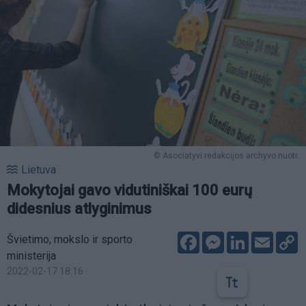
© Asociatyvi redakcijos archyvo nuotr.
Lietuva
Mokytojai gavo vidutiniškai 100 eurų
didesnius atlyginimus
Facebook
Messenger
LinkedIn
Email
C
Švietimo, mokslo ir sporto
L
ministerija
2022-02-17 18:16