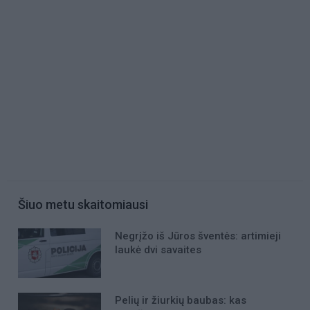
Šiuo metu skaitomiausi
Negrįžo iš Jūros šventės: artimieji
laukė dvi savaites
Pelių ir žiurkių baubas: kas