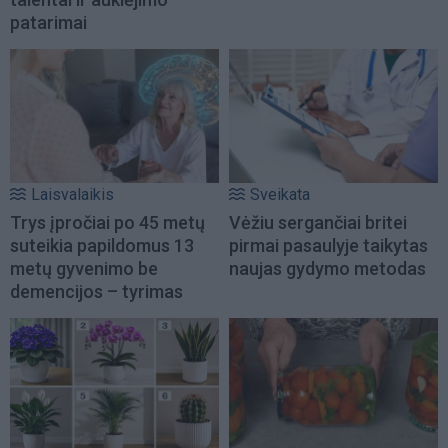
patarimai
Laisvalaikis
Sveikata
Trys įpročiai po 45 metų
Vėžiu sergančiai britei
suteikia papildomus 13
pirmai pasaulyje taikytas
metų gyvenimo be
naujas gydymo metodas
demencijos – tyrimas