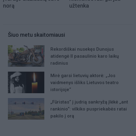
norą
užtenka
Šiuo metu skaitomiausi
Rekordiškai nusekęs Dunojus
atidengė II pasaulinio karo laikų
radinius
Mirė garsi lietuvių aktorė: „Jos
vaidmenys išliks Lietuvos teatro
istorijoje“
„Fūristas“ į judrią sankryžą įlėkė „ant
rankinio“: vilkiko puspriekabės ratai
pakilo į orą