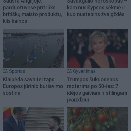
Sausra Anglijoje:
Savaitgalio horoskopas –
parduotuvėse pritrūks
kam nusišypsos sėkmė ir
britiškų maisto produktų,
kuo nustebins žvaigždės
kils kainos
Sportas
Gyvenimas
Klaipėda savaitei taps
Trumpos šukuosenos
Europos jūrinio buriavimo
moterims po 50-ies: 7
sostine
idėjos gaiviam ir stilingam
įvaizdžiui