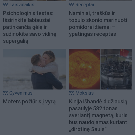
Laisvalaikis
Receptai
Psichologinis testas:
Naminiai, traškūs ir
Išsirinkite labiausiai
tobulo skonio marinuoti
patinkančią gėlę ir
pomidorai žiemai –
sužinokite savo vidinę
ypatingas receptas
supergalią
Gyvenimas
Mokslas
Moters požiūris į vyrą
Kinija išbandė didžiausią
pasaulyje 582 tonas
sveriantį magnetą, kuris
bus naudojamas kuriant
„dirbtinę Saulę“