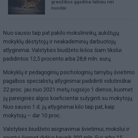
graužikus gąsdina labiau nei
nuodai
Nuo sausio taip pat pakilo mokslininkų, aukštųjų
mokyklų dėstytojų ir neakademinių darbuotojų
atlyginimai. Valstybės biudžeto lėšos šiam tikslui
padidintos 12,5 procento arba 28,8 mln. eurų.
Mokyklų ir pedagoginių psichologinių tarnybų švietimo
pagalbos specialistų atlyginimai padidinti vidutiniškai
22 proc. jau nuo 2021 metų rugsėjo 1 dienos, kuomet
jų pareiginės algos koeficientai sulyginti su mokytojų.
Nuo sausio 1 d. jų atlyginimai kilo taip pat, kaip
mokytojų – dar 10 proc.
Valstybės biudžeto asignavimai švietimui, mokslui ir
sportui šiemet didėja beveik 300 mln. Eur arba 15