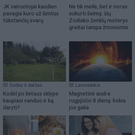
JK vairuotojai kasdien
Ne tik meilė, bet ir noras
pavagia kuro už šimtus
sukurti šeimą: šių
tūkstančių svarų
Zodiako ženklų moterys
greitai tampa žmonomis
Sodas ir daržas
Laisvalaikis
Kodėl po lietaus sklype
Magnetinė audra
kaupiasi vanduo ir ką
rugpjūčio 8 dieną: kokia
daryti?
jos galia