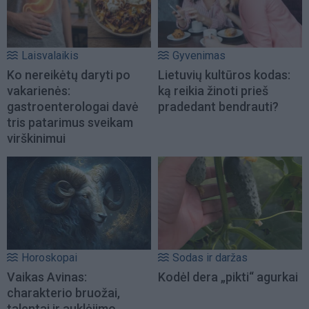
Laisvalaikis
Gyvenimas
Ko nereikėtų daryti po
Lietuvių kultūros kodas:
vakarienės:
ką reikia žinoti prieš
gastroenterologai davė
pradedant bendrauti?
tris patarimus sveikam
virškinimui
Horoskopai
Sodas ir daržas
Vaikas Avinas:
Kodėl dera „pikti“ agurkai
charakterio bruožai,
talentai ir auklėjimo