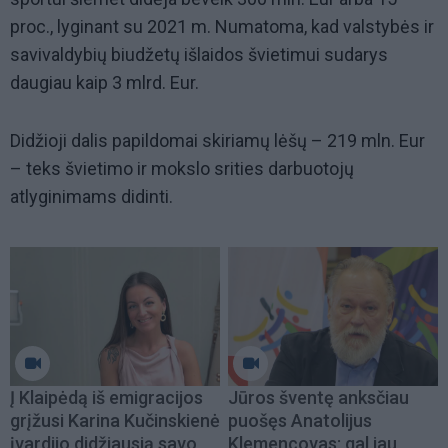
proc., lyginant su 2021 m. Numatoma, kad valstybės ir
savivaldybių biudžetų išlaidos švietimui sudarys
daugiau kaip 3 mlrd. Eur.
Didžioji dalis papildomai skiriamų lėšų – 219 mln. Eur
– teks švietimo ir mokslo srities darbuotojų
atlyginimams didinti.
Į Klaipėdą iš emigracijos
Jūros šventę anksčiau
grįžusi Karina Kučinskienė
puošęs Anatolijus
įvardijo didžiausią savo
Klemencovas: gal jau