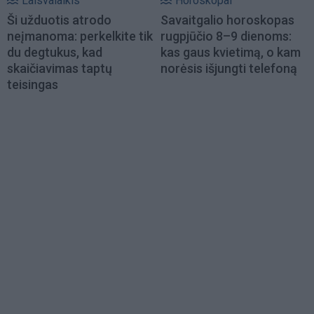
Laisvalaikis
Horoskopai
Ši užduotis atrodo
Savaitgalio horoskopas
neįmanoma: perkelkite tik
rugpjūčio 8–9 dienoms:
du degtukus, kad
kas gaus kvietimą, o kam
skaičiavimas taptų
norėsis išjungti telefoną
teisingas
Load