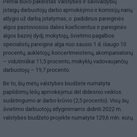
Pernai buvo pakeistas Valstybės ir savivaldybių
įstaigų darbuotojų darbo apmokėjimo ir komisijų narių
atlygio už darbą įstatymas, o padidinus pareiginės
algos pastoviosios dalies koeficientus ir pareiginės
algos bazinį dydį, mokytojų, švietimo pagalbos
specialistų pareiginė alga nuo sausio 1 d. išaugo 10
procentų, auklėtojų, koncertmeisterių, akompaniatorių
– vidutiniškai 11,5 procento, mokyklų vadovaujančių
darbuotojų – 19,7 procento.
Be to, šių metų valstybės biudžete numatyta
papildomų lėšų apmokėjimui dėl didesnio veiklos
sudėtingumo ar darbo krūvio (2,5 procento). Visų šių
švietimo darbuotojų atlyginimams didinti 2022 m.
valstybės biudžeto projekte numatyta 129,6 mln. eurų.