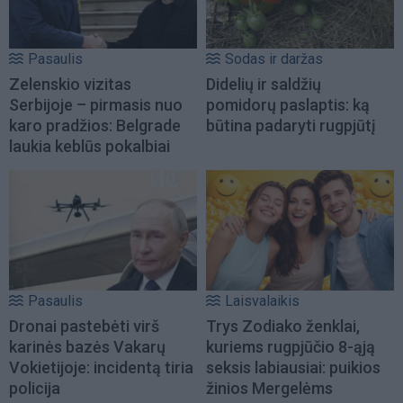
Pasaulis
Sodas ir daržas
Zelenskio vizitas
Didelių ir saldžių
Serbijoje – pirmasis nuo
pomidorų paslaptis: ką
karo pradžios: Belgrade
būtina padaryti rugpjūtį
laukia keblūs pokalbiai
Pasaulis
Laisvalaikis
Dronai pastebėti virš
Trys Zodiako ženklai,
karinės bazės Vakarų
kuriems rugpjūčio 8-ąją
Vokietijoje: incidentą tiria
seksis labiausiai: puikios
policija
žinios Mergelėms