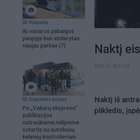
Klaipėda
Iki vasaros pabaigos
paupyje bus atidarytas
Naktį ei
naujas parkas
(7)
2021-11-30 17:59
Naktį iš antr
Klaipėdos pulsas
Po „Vakarų ekspreso“
plikledis, įsp
publikacijos
nutraukiama milijoninė
sutartis su autobusų
keleivių kontrolieriais