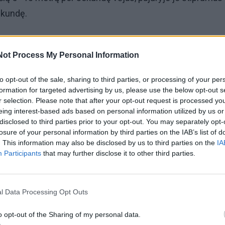
ekundę.
eratūra bus nuo 5 iki 10 laipsnių šalčio, vakariniame šali
Not Process My Personal Information
ki 4 laipsnių šalčio.
to opt-out of the sale, sharing to third parties, or processing of your per
 duomenimis, Šiaulių rajone keliai daug kur slidūs dėl
formation for targeted advertising by us, please use the below opt-out s
usio sniego. Šiaurės rytų ir šiaurės Lietuvoje pagrindinių 
r selection. Please note that after your opt-out request is processed y
eing interest-based ads based on personal information utilized by us or
apios, vietomis provėžotos ir slidžios.
disclosed to third parties prior to your opt-out. You may separately opt-
losure of your personal information by third parties on the IAB’s list of
. This information may also be disclosed by us to third parties on the
IA
mo keliai beveik visoje šalyje išlieka padengti prispaust
Participants
that may further disclose it to other third parties.
sniu, tik pajūryje bei pietvakarių Lietuvoje keliai daugiau
l Data Processing Opt Outs
kelių ruožai valomi ir barstomi.
o opt-out of the Sharing of my personal data.