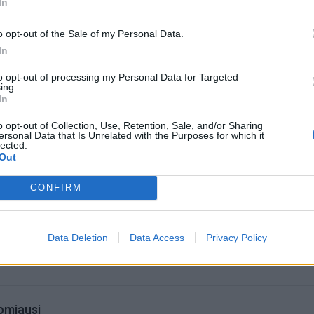
In
 silpnai sninga, kitur – be kritulių. Oro temperatūra siekia 
.
o opt-out of the Sale of my Personal Data.
In
to opt-out of processing my Personal Data for Targeted
ing.
In
o opt-out of Collection, Use, Retention, Sale, and/or Sharing
ersonal Data that Is Unrelated with the Purposes for which it
lected.
Out
CONFIRM
acijos grįžusi Karina
Jūros šventę anksčiau puošęs
jo didžiausią savo
Anatolijus Klemencovas: gal jau
Data Deletion
Data Access
Privacy Policy
užtenka
omiausi