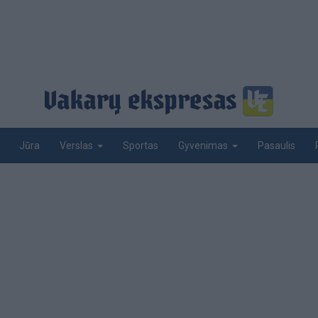
Jūra
Sportas
Pasaulis
Verslas
Gyvenimas