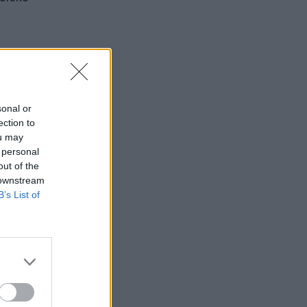
es
sonal or
ection to
kelių
ou may
 personal
out of the
 downstream
B’s List of
o ar
sia