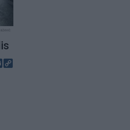
laževič
is
er
kedIn
Email
Copy
Link