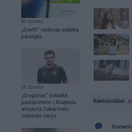
Verslas
„Enefit“ vadovas palieka
pareigas
Sportas
„Dragūnas“ sulaukė
Raktažodžiai
o
pastiprinimo: į Klaipėdą
atvyksta Sakartvelo
rinktinės narys
Komenta