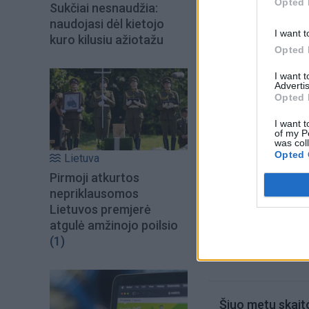
Opted 
Sukčiai nesnaudžia:
Vilniaus apskrityje
naudojasi dėl kietojo
iki 4 laipsnių šalčio
I want t
kuro kilusiu ažiotažu
Opted 
I want 
Advertis
Opted 
I want t
of my P
was col
Opted 
Lietuva
Pirmoji atkurtos
nepriklausomos
Lietuvos premjerė
Į Klaipėdą iš emigr
atgulė amžinojo poilsio
Kučinskienė įvardi
(1)
norą
Šiuo metu skait