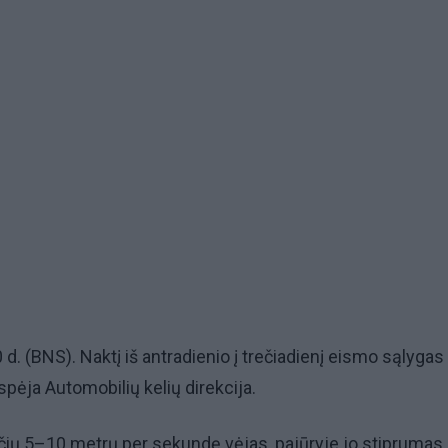
30 d. (BNS). Naktį iš antradienio į trečiadienį eismo sąlygas
įspėja Automobilių kelių direkcija.
čių 5–10 metrų per sekundę vėjas, pajūryje jo stiprumas