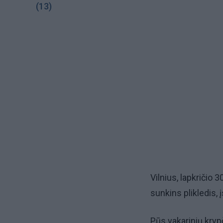
(13)
Vilnius, lapkričio 
sunkins plikledis, 
Pūs vakarinių kryp