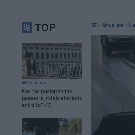
TOP
VE
>
Aktualijos
>
Li
Klaipėda
Kas tas paslaptingas
jaunuolis, rytais stovintis
ant tilto?
(7)