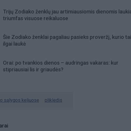
Trijų Zodiako ženklų jau artimiausiomis dienomis lauki
triumfas visuose reikaluose
Šie Zodiako ženklai pagaliau pasieks proveržį, kurio ta
ilgai laukė
Orai: po tvankios dienos – audringas vakaras: kur
stipriausiai lis ir griaudės?
ro sąlygos keliuose
plikledis
rai