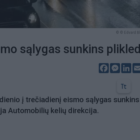
© © Edvard B
smo sąlygas sunkins plikled
Facebook
Messeng
Lin
adienio į trečiadienį eismo sąlygas sunkins
ėja Automobilių kelių direkcija.