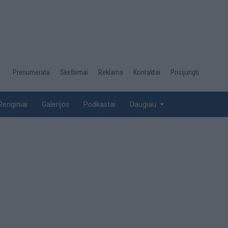
Desktop
Prenumerata
Skelbimai
Reklama
Kontaktai
Prisijungti
menu
top
Renginiai
Galerijos
Podkastai
Daugiau