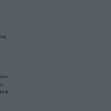
ieną
rauks
jų
kė B.