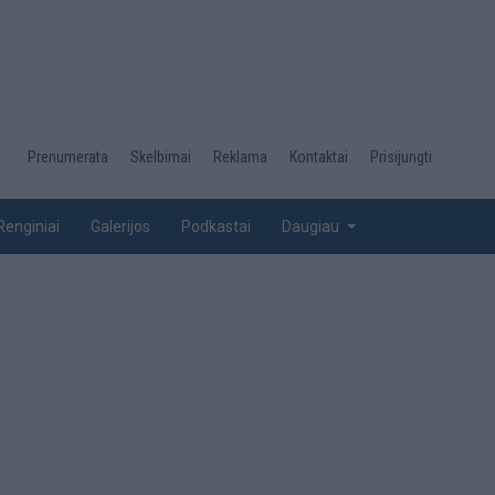
Desktop
Prenumerata
Skelbimai
Reklama
Kontaktai
Prisijungti
menu
top
Renginiai
Galerijos
Podkastai
Daugiau