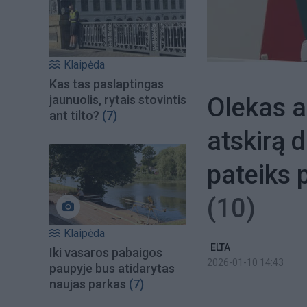
Klaipėda
Kas tas paslaptingas
Olekas a
jaunuolis, rytais stovintis
ant tilto?
(7)
atskirą d
pateiks 
(10)
Klaipėda
ELTA
Iki vasaros pabaigos
2026-01-10 14:43
paupyje bus atidarytas
naujas parkas
(7)