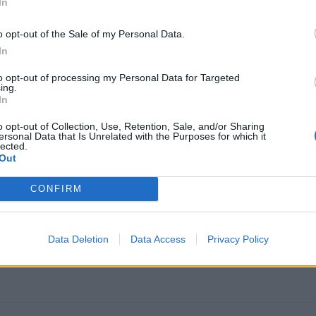
In
ų profesionalų asociacijos pirmininkė Birutė Davidonytė t
a organizacija negrįš į darbo grupės posėdžius tol, kol 
o opt-out of the Sale of my Personal Data.
In
ų tarybos prašymą įtraukti į grupės sudėtį dar trijų žiniask
ovus.
to opt-out of processing my Personal Data for Targeted
ing.
In
o opt-out of Collection, Use, Retention, Sale, and/or Sharing
ersonal Data that Is Unrelated with the Purposes for which it
lected.
Out
CONFIRM
Data Deletion
Data Access
Privacy Policy