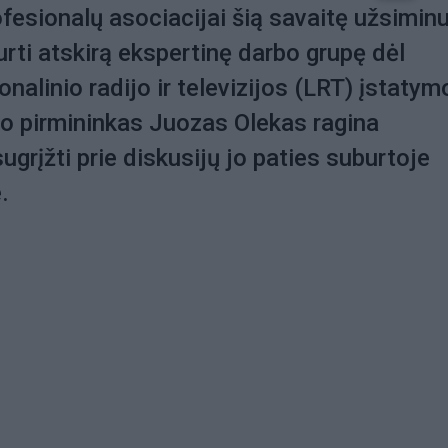
ofesionalų asociacijai šią savaitę užsimin
urti atskirą ekspertinę darbo grupę dėl
nalinio radijo ir televizijos (LRT) įstatym
o pirmininkas Juozas Olekas ragina
ugrįžti prie diskusijų jo paties suburtoje
e.