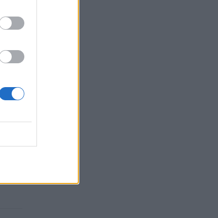
eigia,
nebus
laidos