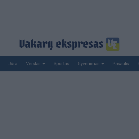
Jūra
Sportas
Pasaulis
Verslas
Gyvenimas