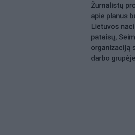
Žurnalistų pr
apie planus b
Lietuvos nacio
pataisų, Seim
organizaciją s
darbo grupėj