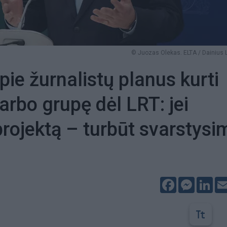
© Juozas Olekas. ELTA / Dainius 
pie žurnalistų planus kurti
arbo grupę dėl LRT: jei
projektą – turbūt svarstysi
Facebook
Messeng
Lin