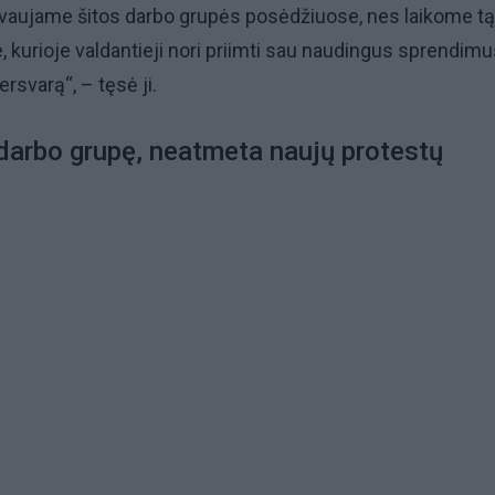
yvaujame šitos darbo grupės posėdžiuose, nes laikome tą
, kurioje valdantieji nori priimti sau naudingus sprendimu
ersvarą“, – tęsė ji.
 darbo grupę, neatmeta naujų protestų