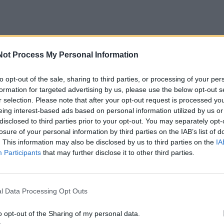
Not Process My Personal Information
nto pirmininkas tikina neatmetantis galimybės svarstyti ir
to opt-out of the sale, sharing to third parties, or processing of your per
žurnalistų pasiūlymus, jei tokių bus.
formation for targeted advertising by us, please use the below opt-out s
r selection. Please note that after your opt-out request is processed y
eing interest-based ads based on personal information utilized by us or
iu juos ateiti, jeigu jie neturi didelių paslapčių, nes mes
disclosed to third parties prior to your opt-out. You may separately opt-
ėdžiai vyksta viešai, gali semtis mūsų idėjų. Jeigu jie m
losure of your personal information by third parties on the IAB’s list of
. This information may also be disclosed by us to third parties on the
IA
ors jie prašėsi ateiti ir mes juos priėmėme, ir pateiks savo
Participants
that may further disclose it to other third parties.
ime turbūt ir tą projektą“, – ketvirtadienį žurnalistams s
l Data Processing Opt Outs
rojektas, kiekvienas pasiūlymas yra vertingas“, – pridūrė
o opt-out of the Sharing of my personal data.