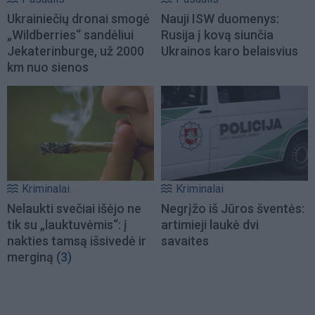
Ukrainiečių dronai smogė
Nauji ISW duomenys:
„Wildberries“ sandėliui
Rusija į kovą siunčia
Jekaterinburge, už 2000
Ukrainos karo belaisvius
km nuo sienos
Kriminalai
Kriminalai
Nelaukti svečiai išėjo ne
Negrįžo iš Jūros šventės:
tik su „lauktuvėmis“: į
artimieji laukė dvi
nakties tamsą išsivedė ir
savaites
merginą
(3)