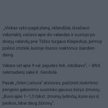
„Viskas vyko pagal planą, sklandžiai, išvažiavo
vidurnaktį, važiavo apie dvi valandas ir sustojo po
dviejų valandų prie Tilžės turgaus Klaipėdoje, pirmoji
poilsio stotelė, kurioje ilsėsis reaktorius šiandien
dieną.
Vakare vėl apie 9 val. pajudės link Jokūbavo“, – BNS
sekmadienį sakė K. Gendvilė.
Pasak „Orlen Lietuva“ atstovės, pažiūrėti išskirtinio
įrenginio gabenimo susirinko gausus būrys žmonių:
„Buvo apie 1–1,5 tūkst. žmonių lydinčių, kurie ėjo iš
paskos, labai daug žiūrovų“.