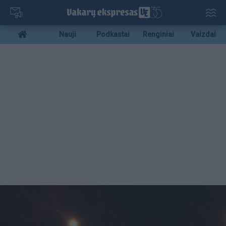
Pereiti
į
pagrindinį
Mobile
Nauji
Podkastai
Renginiai
Vaizdai
turinį
menu
bottom