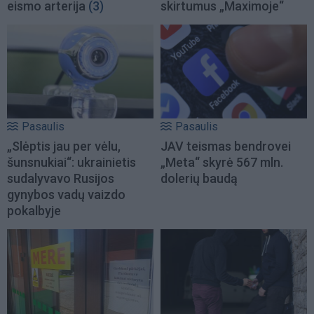
eismo arterija
(3)
skirtumus „Maximoje“
Pasaulis
Pasaulis
„Slėptis jau per vėlu,
JAV teismas bendrovei
šunsnukiai“: ukrainietis
„Meta“ skyrė 567 mln.
sudalyvavo Rusijos
dolerių baudą
gynybos vadų vaizdo
pokalbyje