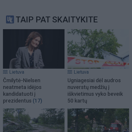
TAIP PAT SKAITYKITE
Lietuva
Lietuva
Čmilytė-Nielsen
Ugniagesiai dėl audros
neatmeta idėjos
nuverstų medžių į
kandidatuoti į
iškvietimus vyko beveik
prezidentus
(17)
50 kartų