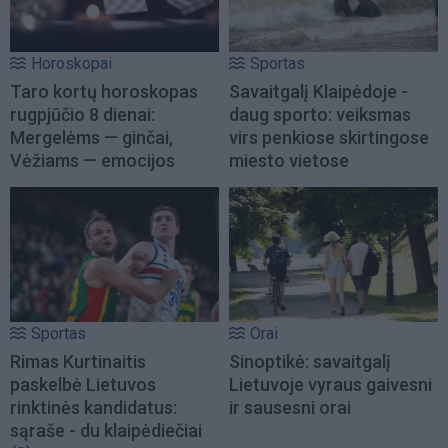
Horoskopai
Sportas
Taro kortų horoskopas
Savaitgalį Klaipėdoje -
rugpjūčio 8 dienai:
daug sporto: veiksmas
Mergelėms — ginčai,
virs penkiose skirtingose
Vėžiams — emocijos
miesto vietose
Sportas
Orai
Rimas Kurtinaitis
Sinoptikė: savaitgalį
paskelbė Lietuvos
Lietuvoje vyraus gaivesni
rinktinės kandidatus:
ir sausesni orai
sąraše - du klaipėdiečiai