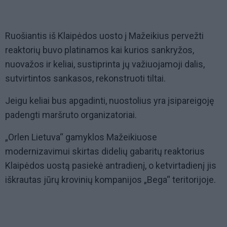
Ruošiantis iš Klaipėdos uosto į Mažeikius pervežti
reaktorių buvo platinamos kai kurios sankryžos,
nuovažos ir keliai, sustiprinta jų važiuojamoji dalis,
sutvirtintos sankasos, rekonstruoti tiltai.
Jeigu keliai bus apgadinti, nuostolius yra įsipareigoję
padengti maršruto organizatoriai.
„Orlen Lietuva“ gamyklos Mažeikiuose
modernizavimui skirtas didelių gabaritų reaktorius
Klaipėdos uostą pasiekė antradienį, o ketvirtadienį jis
iškrautas jūrų krovinių kompanijos „Bega“ teritorijoje.