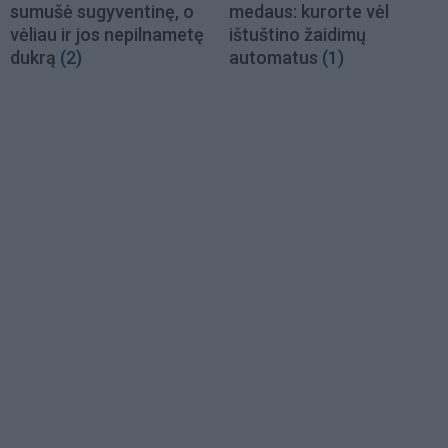
sumušė sugyventinę, o
medaus: kurorte vėl
vėliau ir jos nepilnametę
ištuštino žaidimų
dukrą
(2)
automatus
(1)
Load
More