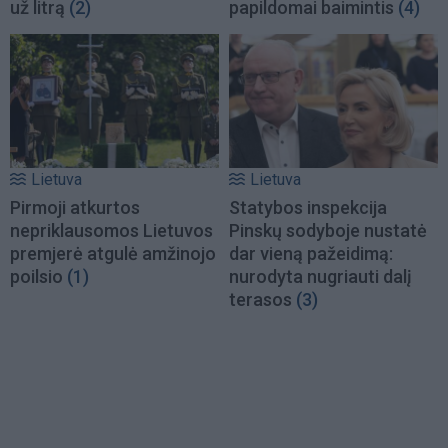
už litrą
(2)
papildomai baimintis
(4)
Lietuva
Lietuva
Pirmoji atkurtos
Statybos inspekcija
nepriklausomos Lietuvos
Pinskų sodyboje nustatė
premjerė atgulė amžinojo
dar vieną pažeidimą:
poilsio
(1)
nurodyta nugriauti dalį
terasos
(3)