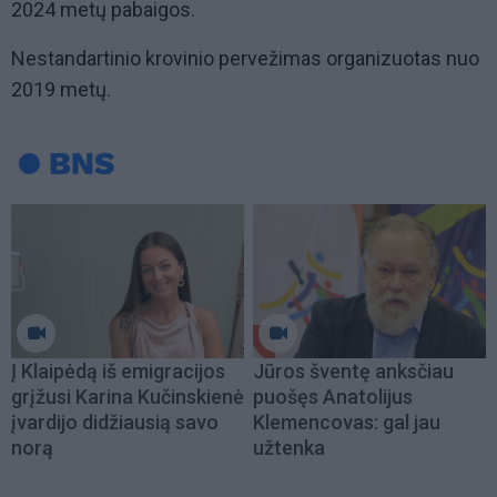
2024 metų pabaigos.
Nestandartinio krovinio pervežimas organizuotas nuo
2019 metų.
Į Klaipėdą iš emigracijos
Jūros šventę anksčiau
grįžusi Karina Kučinskienė
puošęs Anatolijus
įvardijo didžiausią savo
Klemencovas: gal jau
norą
užtenka