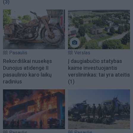
(3)
Pasaulis
Verslas
Rekordiškai nusekęs
Į daugiabučio statybas
Dunojus atidengė II
kaime investuojantis
pasaulinio karo laikų
verslininkas: tai yra ateitis
radinius
(1)
Pasaulis
Pasaulis