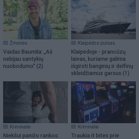
Žmonės
Klaipėdos pulsas
Vaidas Baumila: „Aš
Klaipėdoje - prancūzų
nebijau santykių
laivas, kuriame galima
nuobodumo"
(2)
išgirsti banginių ir delfinų
skleidžiamus garsus
(1)
Kriminalai
Kriminalai
Niekšui panižo rankos:
Traukia it bites prie