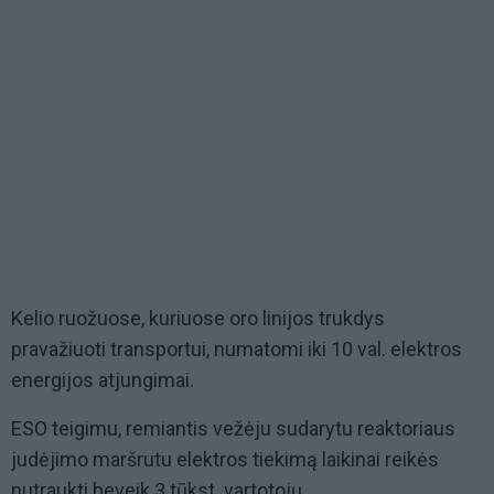
Kelio ruožuose, kuriuose oro linijos trukdys
pravažiuoti transportui, numatomi iki 10 val. elektros
energijos atjungimai.
ESO teigimu, remiantis vežėju sudarytu reaktoriaus
judėjimo maršrutu elektros tiekimą laikinai reikės
nutraukti beveik 3 tūkst. vartotojų.