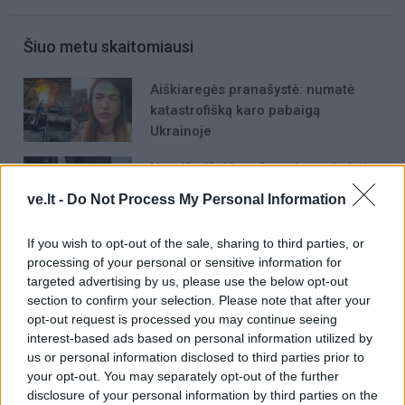
Šiuo metu skaitomiausi
Aiškiaregės pranašystė: numatė
katastrofišką karo pabaigą
Ukrainoje
Negrįžo iš Jūros šventės: artimieji
laukė dvi savaites
ve.lt -
Do Not Process My Personal Information
If you wish to opt-out of the sale, sharing to third parties, or
„Fūristas“ į judrią sankryžą įlėkė „ant
processing of your personal or sensitive information for
rankinio“: vilkiko puspriekabės ratai
targeted advertising by us, please use the below opt-out
pakilo į orą
section to confirm your selection. Please note that after your
opt-out request is processed you may continue seeing
interest-based ads based on personal information utilized by
us or personal information disclosed to third parties prior to
your opt-out. You may separately opt-out of the further
disclosure of your personal information by third parties on the