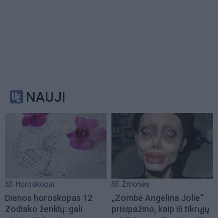
NAUJI
Horoskopai
Žmonės
Dienos horoskopas 12
„Zombė Angelina Jolie“
Zodiako ženklų: gali
prisipažino, kaip iš tikrųjų