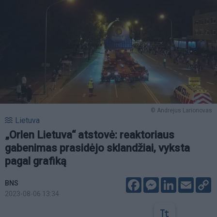
© Andrejus Larionovas
Lietuva
„Orlen Lietuva“ atstovė: reaktoriaus
gabenimas prasidėjo sklandžiai, vyksta
pagal grafiką
Facebook
Messenger
LinkedIn
Email
C
BNS
L
2023-08-06 13:34