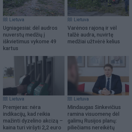
Lietuva
Lietuva
Ugniagesiai: dėl audros
Varėnos rajoną ir vėl
nuverstų medžių į
talžė audra, nuvirtę
iškvietimus vykome 49
medžiai užtvėrė kelius
kartus
Lietuva
Lietuva
Premjeras: nėra
Mindaugas Sinkevičius
indikacijų, kad reikia
ramina visuomenę dėl
mažinti dyzelino akcizą –
galimų Rusijos planų:
kaina turi viršyti 2,2 euro
piliečiams nereikėtų