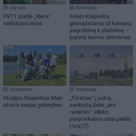
Verslas
Kriminalai
FNTT įšaldė „Mere“
Dviem Klaipėdos
valdytojos lėšas
gimnazistams už kanapių
pagrobimą ir platinimą –
lygtinis laisvės atėmimas
Gyvenimas
Kriminalai
Studijos Klaipėdoje Miah
„Fūristas“ į judrią
atvėrė naujas galimybes
sankryžą įlėkė „ant
rankinio“: vilkiko
puspriekabės ratai pakilo
į orą
(7)