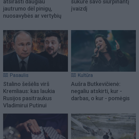
atsirasti daugiau
sukūrė savo šiurpinantį
jautrumo dėl pinigų,
įvaizdį
nuosavybės ar vertybių
Pasaulis
Kultūra
Stalino šešėlis virš
Aušra Butkevičienė:
Kremliaus: kas laukia
negaliu atskirti, kur -
Rusijos pasitraukus
darbas, o kur - pomėgis
Vladimirui Putinui