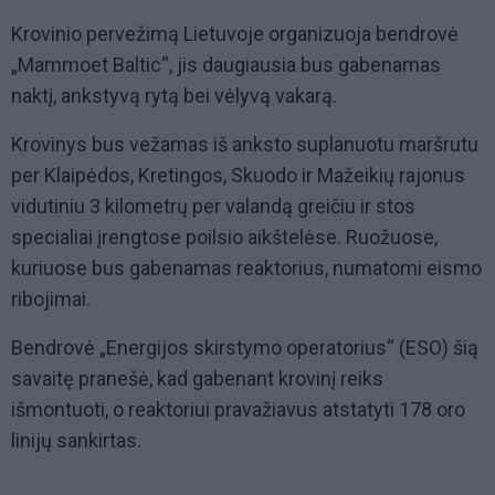
Krovinio pervežimą Lietuvoje organizuoja bendrovė
„Mammoet Baltic“, jis daugiausia bus gabenamas
naktį, ankstyvą rytą bei vėlyvą vakarą.
Krovinys bus vežamas iš anksto suplanuotu maršrutu
per Klaipėdos, Kretingos, Skuodo ir Mažeikių rajonus
vidutiniu 3 kilometrų per valandą greičiu ir stos
specialiai įrengtose poilsio aikštelėse. Ruožuose,
kuriuose bus gabenamas reaktorius, numatomi eismo
ribojimai.
Bendrovė „Energijos skirstymo operatorius“ (ESO) šią
savaitę pranešė, kad gabenant krovinį reiks
išmontuoti, o reaktoriui pravažiavus atstatyti 178 oro
linijų sankirtas.