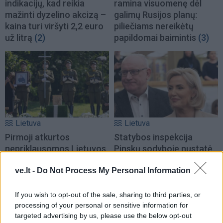
indikacijų, kad reikia
ramina visuomenę dėl
mažinti dyzelino akcizą –
galimų Rusijos planų:
kaina turi viršyti 2,2 euro
piliečiams nereikėtų
už litrą
(2)
papildomai baimintis
(3)
Lietuva
Lietuva
Pirmoji atkurtos
Statybos inspekcija
nepriklausomos Lietuvos
Pinskų sodyboje nustatė
premjerė atgulė amžinojo
dar vieną pažeidimą:
poilsio
(1)
nurodyta nugriauti dalį
ve.lt -
Do Not Process My Personal Information
terasos
(2)
If you wish to opt-out of the sale, sharing to third parties, or
processing of your personal or sensitive information for
targeted advertising by us, please use the below opt-out