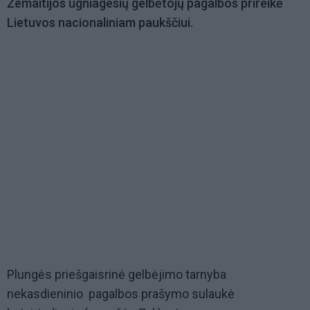
Žemaitijos ugniagesių gelbėtojų pagalbos prireikė
Lietuvos nacionaliniam paukščiui.
Plungės priešgaisrinė gelbėjimo tarnyba
nekasdieninio pagalbos prašymo sulaukė