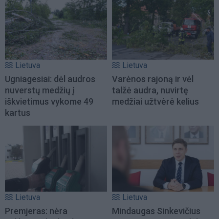
Lietuva
Lietuva
Ugniagesiai: dėl audros
Varėnos rajoną ir vėl
nuverstų medžių į
talžė audra, nuvirtę
iškvietimus vykome 49
medžiai užtvėrė kelius
kartus
Lietuva
Lietuva
Premjeras: nėra
Mindaugas Sinkevičius