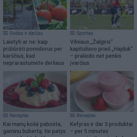
Sodas ir daržas
Sportas
Laistyti ar ne: kaip
Vilniaus „Žalgiris“
prižiūrėti pomidorus per
kapituliavo prieš „Hajduk“
karščius, kad
– praleido net penkis
neprarastumėte derliaus
įvarčius
Receptai
Receptai
Kai manų košė pabosta,
Kefyras ir dar 3 produktai
gaminu bubertą: tie patys
– per 5 minutes