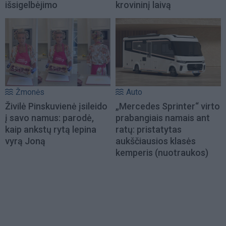
išsigelbėjimo
krovininį laivą
Žmonės
Auto
Živilė Pinskuvienė įsileido
„Mercedes Sprinter“ virto
į savo namus: parodė,
prabangiais namais ant
kaip ankstų rytą lepina
ratų: pristatytas
vyrą Joną
aukščiausios klasės
kemperis (nuotraukos)