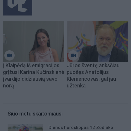
Į Klaipėdą iš emigracijos
Jūros šventę anksčiau
grįžusi Karina Kučinskienė
puošęs Anatolijus
įvardijo didžiausią savo
Klemencovas: gal jau
norą
užtenka
Šiuo metu skaitomiausi
Dienos horoskopas 12 Zodiako