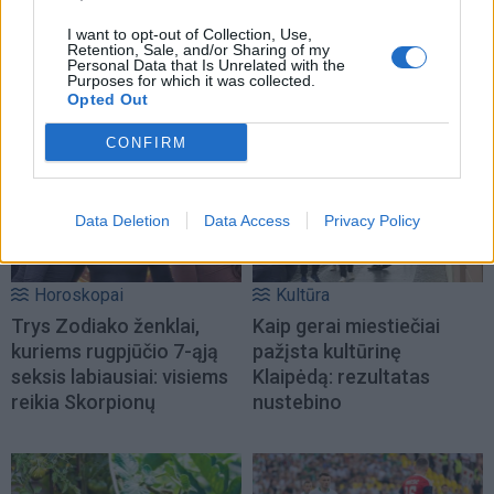
I want to opt-out of Collection, Use,
Retention, Sale, and/or Sharing of my
Personal Data that Is Unrelated with the
Purposes for which it was collected.
NAUJI
Opted Out
CONFIRM
Data Deletion
Data Access
Privacy Policy
Horoskopai
Kultūra
Trys Zodiako ženklai,
Kaip gerai miestiečiai
kuriems rugpjūčio 7-ąją
pažįsta kultūrinę
seksis labiausiai: visiems
Klaipėdą: rezultatas
reikia Skorpionų
nustebino