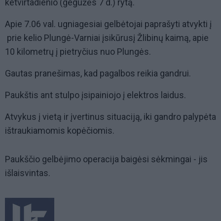
ketvirtadienio (gegužės 7 d.) rytą.
Apie 7.06 val. ugniagesiai gelbėtojai paprašyti atvykti į
prie kelio Plungė-Varniai įsikūrusį Žlibinų kaimą, apie
10 kilometrų į pietryčius nuo Plungės.
Gautas pranešimas, kad pagalbos reikia gandrui.
Paukštis ant stulpo įsipainiojo į elektros laidus.
Atvykus į vietą ir įvertinus situaciją, iki gandro palypėta
ištraukiamomis kopėčiomis.
Paukščio gelbėjimo operacija baigėsi sėkmingai - jis
išlaisvintas.