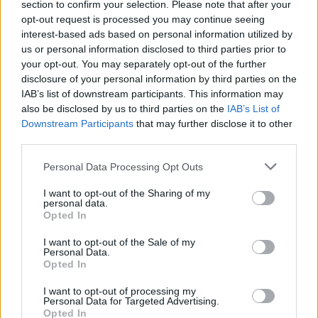
section to confirm your selection. Please note that after your
opt-out request is processed you may continue seeing
interest-based ads based on personal information utilized by
us or personal information disclosed to third parties prior to
your opt-out. You may separately opt-out of the further
Lietuva
Lietuva
disclosure of your personal information by third parties on the
Ketvirtadienį bus
Išleidžiamas pašto
IAB’s list of downstream participants. This information may
palaidota pirmoji
ženklas, įamžinantis
also be disclosed by us to third parties on the
IAB’s List of
nepriklausomos Lietuvos
Nidos dailininkų koloniją
Downstream Participants
that may further disclose it to other
premjerė Prunskienė
third parties.
Personal Data Processing Opt Outs
I want to opt-out of the Sharing of my
personal data.
Opted In
I want to opt-out of the Sale of my
Personal Data.
Opted In
I want to opt-out of processing my
Personal Data for Targeted Advertising.
Opted In