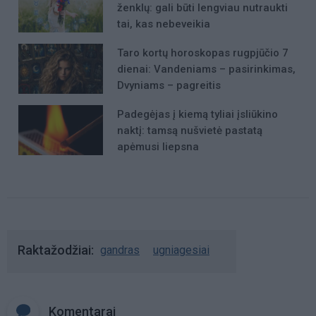
ženklų: gali būti lengviau nutraukti
tai, kas nebeveikia
Taro kortų horoskopas rugpjūčio 7
dienai: Vandeniams – pasirinkimas,
Dvyniams – pagreitis
Padegėjas į kiemą tyliai įsliūkino
naktį: tamsą nušvietė pastatą
apėmusi liepsna
Raktažodžiai
gandras
ugniagesiai
Komentarai