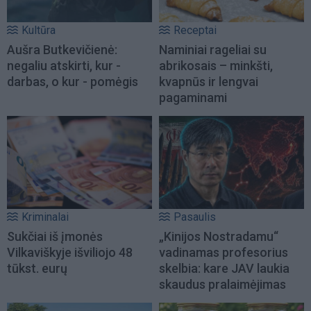
Kultūra
Receptai
Aušra Butkevičienė:
Naminiai rageliai su
negaliu atskirti, kur -
abrikosais – minkšti,
darbas, o kur - pomėgis
kvapnūs ir lengvai
pagaminami
Kriminalai
Pasaulis
Sukčiai iš įmonės
„Kinijos Nostradamu“
Vilkaviškyje išviliojo 48
vadinamas profesorius
tūkst. eurų
skelbia: kare JAV laukia
skaudus pralaimėjimas