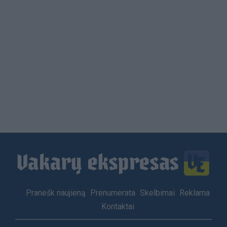
Load
More
Footer
Pranešk naujieną
Prenumerata
Skelbimai
Reklama
menu
Kontaktai