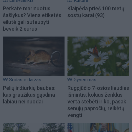
Laisvalaikis
Kultūra
Perkate marinuotus
Klaipėda prieš 100 metų:
šašlykus? Viena etiketės
sostų karai (93)
eilutė gali sutaupyti
beveik 2 eurus
Sodas ir daržas
Gyvenimas
Pelių ir žiurkių baubas:
Rugpjūčio 7-osios liaudies
kas graužikus gąsdina
išmintis: kokius ženklus
labiau nei nuodai
verta stebėti ir ko, pasak
senųjų papročių, reikėtų
vengti