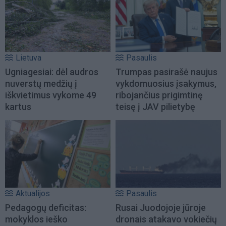
Lietuva
Pasaulis
Ugniagesiai: dėl audros
Trumpas pasirašė naujus
nuverstų medžių į
vykdomuosius įsakymus,
iškvietimus vykome 49
ribojančius prigimtinę
kartus
teisę į JAV pilietybę
Aktualijos
Pasaulis
Pedagogų deficitas:
Rusai Juodojoje jūroje
mokyklos ieško
dronais atakavo vokiečių