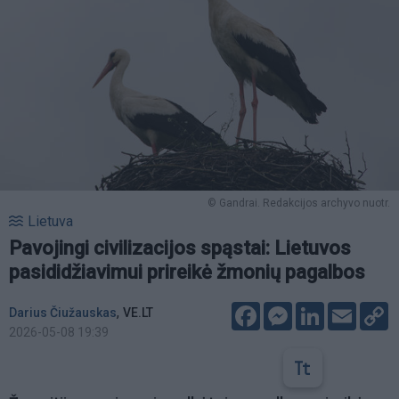
© Gandrai. Redakcijos archyvo nuotr.
Lietuva
Pavojingi civilizacijos spąstai: Lietuvos
pasididžiavimui prireikė žmonių pagalbos
Facebook
Messenger
LinkedIn
Email
C
,
Darius Čiužauskas
VE.LT
L
2026-05-08 19:39