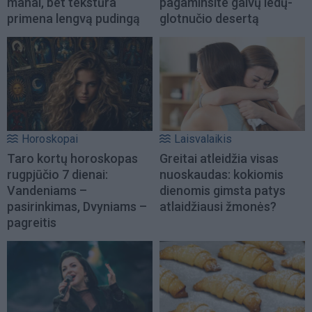
manai, bet tekstūra
pagaminsite gaivų ledų-
primena lengvą pudingą
glotnučio desertą
Horoskopai
Laisvalaikis
Taro kortų horoskopas
Greitai atleidžia visas
rugpjūčio 7 dienai:
nuoskaudas: kokiomis
Vandeniams –
dienomis gimsta patys
pasirinkimas, Dvyniams –
atlaidžiausi žmonės?
pagreitis