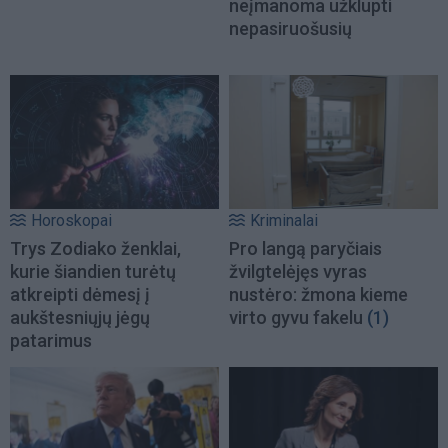
neįmanoma užklupti
nepasiruošusių
Horoskopai
Kriminalai
Trys Zodiako ženklai,
Pro langą paryčiais
kurie šiandien turėtų
žvilgtelėjęs vyras
atkreipti dėmesį į
nustėro: žmona kieme
aukštesniųjų jėgų
virto gyvu fakelu
(1)
patarimus