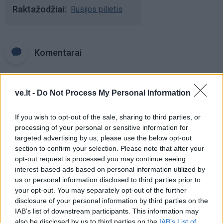
Raktažodžiai
Rusijos pilietis
Komentarai
Rašyti komentarą
ve.lt -
Do Not Process My Personal Information
Jūsų vardas
If you wish to opt-out of the sale, sharing to third parties, or
processing of your personal or sensitive information for
targeted advertising by us, please use the below opt-out
section to confirm your selection. Please note that after your
Komentaras
opt-out request is processed you may continue seeing
interest-based ads based on personal information utilized by
us or personal information disclosed to third parties prior to
your opt-out. You may separately opt-out of the further
disclosure of your personal information by third parties on the
IAB’s list of downstream participants. This information may
also be disclosed by us to third parties on the
IAB’s List of