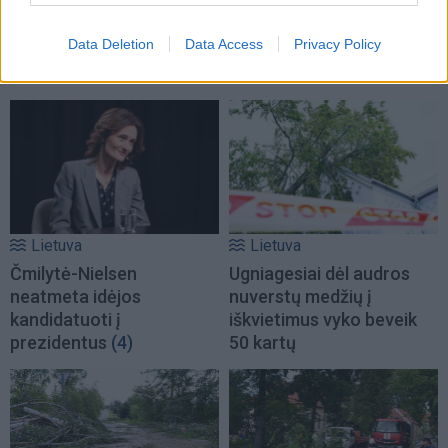
Data Deletion
Data Access
Privacy Policy
TAIP PAT SKAITYKITE
Lietuva
Lietuva
Čmilytė-Nielsen
Ugniagesiai dėl audros
neatmeta idėjos
nuverstų medžių į
kandidatuoti į
iškvietimus vyko beveik
prezidentus
(4)
50 kartų