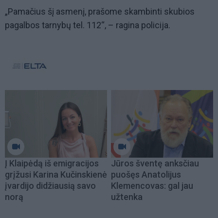
„Pamačius šį asmenį, prašome skambinti skubios
pagalbos tarnybų tel. 112“, – ragina policija.
Į Klaipėdą iš emigracijos
Jūros šventę anksčiau
grįžusi Karina Kučinskienė
puošęs Anatolijus
įvardijo didžiausią savo
Klemencovas: gal jau
norą
užtenka