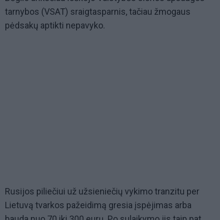
tarnybos (VSAT) sraigtasparnis, tačiau žmogaus
pėdsakų aptikti nepavyko.
Rusijos piliečiui už užsieniečių vykimo tranzitu per
Lietuvą tvarkos pažeidimą gresia įspėjimas arba
bauda nuo 70 iki 300 eurų. Po sulaikymo jis taip pat