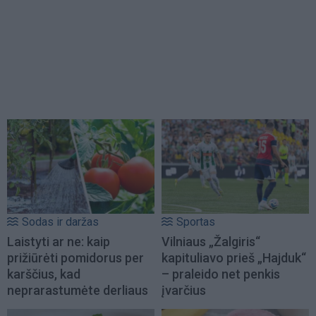
Sodas ir daržas
Sportas
Laistyti ar ne: kaip
Vilniaus „Žalgiris“
prižiūrėti pomidorus per
kapituliavo prieš „Hajduk“
karščius, kad
– praleido net penkis
neprarastumėte derliaus
įvarčius