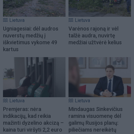
Lietuva
Lietuva
Ugniagesiai: dėl audros
Varėnos rajoną ir vėl
nuverstų medžių į
talžė audra, nuvirtę
iškvietimus vykome 49
medžiai užtvėrė kelius
kartus
Lietuva
Lietuva
Premjeras: nėra
Mindaugas Sinkevičius
indikacijų, kad reikia
ramina visuomenę dėl
mažinti dyzelino akcizą –
galimų Rusijos planų:
kaina turi viršyti 2,2 euro
piliečiams nereikėtų