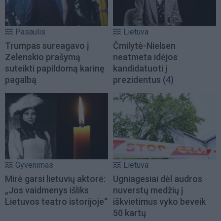
Pasaulis
Lietuva
Trumpas sureagavo į
Čmilytė-Nielsen
Zelenskio prašymą
neatmeta idėjos
suteikti papildomą karinę
kandidatuoti į
pagalbą
prezidentus
(4)
Gyvenimas
Lietuva
Mirė garsi lietuvių aktorė:
Ugniagesiai dėl audros
„Jos vaidmenys išliks
nuverstų medžių į
Lietuvos teatro istorijoje“
iškvietimus vyko beveik
50 kartų