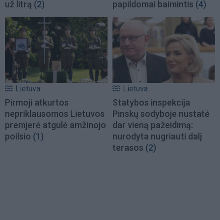
už litrą
(2)
papildomai baimintis
(4)
Lietuva
Lietuva
Pirmoji atkurtos
Statybos inspekcija
nepriklausomos Lietuvos
Pinskų sodyboje nustatė
premjerė atgulė amžinojo
dar vieną pažeidimą:
poilsio
(1)
nurodyta nugriauti dalį
terasos
(2)