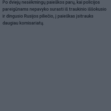
Po dviejų nesėkmingų paieškos parų, kai policijos
pareigūnams nepavyko surasti iš traukinio iššokusio
ir dingusio Rusijos piliečio, į paieškas įsitrauks
daugiau komisariatų.