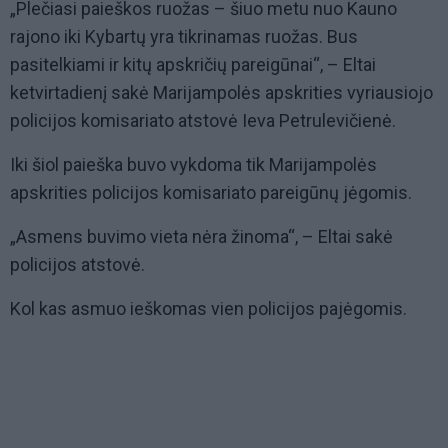
„Plečiasi paieškos ruožas – šiuo metu nuo Kauno
rajono iki Kybartų yra tikrinamas ruožas. Bus
pasitelkiami ir kitų apskričių pareigūnai“, – Eltai
ketvirtadienį sakė Marijampolės apskrities vyriausiojo
policijos komisariato atstovė Ieva Petrulevičienė.
Iki šiol paieška buvo vykdoma tik Marijampolės
apskrities policijos komisariato pareigūnų jėgomis.
„Asmens buvimo vieta nėra žinoma“, – Eltai sakė
policijos atstovė.
Kol kas asmuo ieškomas vien policijos pajėgomis.