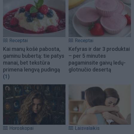
Receptai
Receptai
Kai manų košė pabosta,
Kefyras ir dar 3 produktai
gaminu bubertą: tie patys
– per 5 minutes
manai, bet tekstūra
pagaminsite gaivų ledų-
primena lengvą pudingą
glotnučio desertą
(1)
Horoskopai
Laisvalaikis