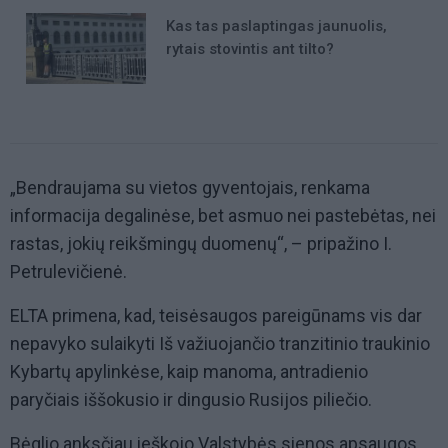
Kas tas paslaptingas jaunuolis,
rytais stovintis ant tilto?
„Bendraujama su vietos gyventojais, renkama
informacija degalinėse, bet asmuo nei pastebėtas, nei
rastas, jokių reikšmingų duomenų“, – pripažino I.
Petrulevičienė.
ELTA primena, kad, teisėsaugos pareigūnams vis dar
nepavyko sulaikyti Iš važiuojančio tranzitinio traukinio
Kybartų apylinkėse, kaip manoma, antradienio
paryčiais iššokusio ir dingusio Rusijos piliečio.
Bėglio anksčiau ieškojo Valstybės sienos apsaugos