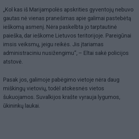
„Kol kas iš Marijampolės apskrities gyventojų nebuvo
gautas nė vienas pranešimas apie galimai pastebėtą
ieškomą asmenį. Nėra paskelbta jo tarptautinė
paieška, dar ieškome Lietuvos teritorijoje. Pareigūnai
imsis veiksmų, jeigu reikės. Jis įtariamas
administraciniu nusižengimu“, – Eltai sakė policijos
atstovė.
Pasak jos, galimoje pabėgimo vietoje nėra daug
miškingų vietovių, todėl atokesnės vietos
šukuojamos. Suvalkijos krašte vyrauja lygumos,
ūkininkų laukai.