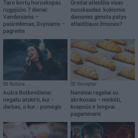
Taro kortų horoskopas
Greitai atleidžia visas
rugpjūčio 7 dienai:
nuoskaudas: kokiomis
Vandeniams –
dienomis gimsta patys
pasirinkimas, Dvyniams –
atlaidžiausi žmonės?
pagreitis
Kultūra
Receptai
Aušra Butkevičienė:
Naminiai rageliai su
negaliu atskirti, kur -
abrikosais – minkšti,
darbas, o kur - pomėgis
kvapnūs ir lengvai
pagaminami