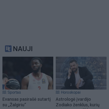
NAUJI
Sportas
Horoskopai
Evansas pasirašė sutartį
Astrologė įvardijo
su „Žalgiriu“
Zodiako ženklus, kurių