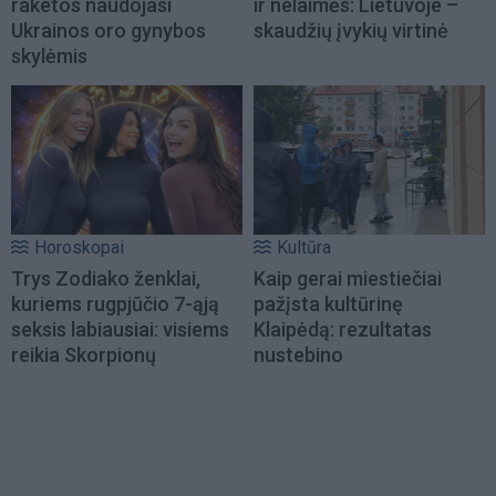
raketos naudojasi
ir nelaimės: Lietuvoje –
Ukrainos oro gynybos
skaudžių įvykių virtinė
skylėmis
Horoskopai
Kultūra
Trys Zodiako ženklai,
Kaip gerai miestiečiai
kuriems rugpjūčio 7-ąją
pažįsta kultūrinę
seksis labiausiai: visiems
Klaipėdą: rezultatas
reikia Skorpionų
nustebino