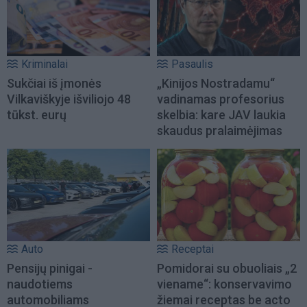
Kriminalai
Pasaulis
Sukčiai iš įmonės
„Kinijos Nostradamu“
Vilkaviškyje išviliojo 48
vadinamas profesorius
tūkst. eurų
skelbia: kare JAV laukia
skaudus pralaimėjimas
Auto
Receptai
Pensijų pinigai -
Pomidorai su obuoliais „2
naudotiems
viename“: konservavimo
automobiliams
žiemai receptas be acto