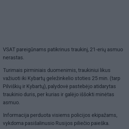
VSAT pareigūnams patikrinus traukinį, 21-erių asmuo
nerastas.
Turimais pirminiais duomenimis, traukiniui likus
važiuoti iki Kybartų geležinkelio stoties 25 min. (tarp
Pilviškių ir Kybartų), palydovė pastebėjo atidarytas
traukinio duris, per kurias ir galėjo iššokti minėtas
asmuo.
Informacija perduota visiems policijos ekipažams,
vykdoma pasišalinusio Rusijos piliečio paieška.