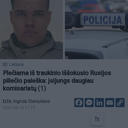
Lietuva
Plečiama iš traukinio iššokusio Rusijos
piliečio paieška: įsijungs daugiau
komisariatų
(1)
Facebook
Messenger
LinkedIn
Email
C
,
Ingrida Steniulienė
ELTA
L
2025-06-19 11:19