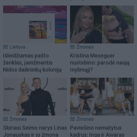
Lietuva
Žmonės
Išleidžiamas pašto
Kristina Meseguer
ženklas, įamžinantis
nustebino: parodė naują
Nidos dailininkų koloniją
mylimąjį?
Žmonės
Žmonės
Skiriasi Seimo narys Linas
Paviešino nematytus
Jonauskas ir jo žmona
kadrus: Inga ir Aivaras