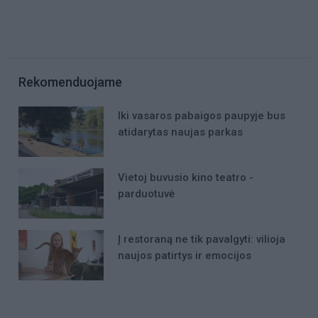
Rekomenduojame
Iki vasaros pabaigos paupyje bus
atidarytas naujas parkas
Vietoj buvusio kino teatro -
parduotuvė
Į restoraną ne tik pavalgyti: vilioja
naujos patirtys ir emocijos