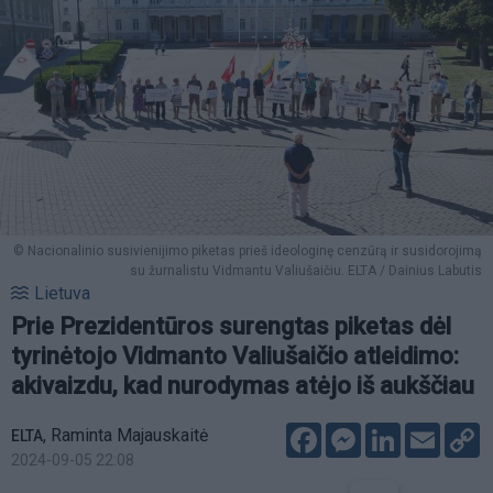
© Nacionalinio susivienijimo piketas prieš ideologinę cenzūrą ir susidorojimą
su žurnalistu Vidmantu Valiušaičiu. ELTA / Dainius Labutis
Lietuva
Prie Prezidentūros surengtas piketas dėl
tyrinėtojo Vidmanto Valiušaičio atleidimo:
akivaizdu, kad nurodymas atėjo iš aukščiau
Facebook
Messenger
LinkedIn
Email
C
,
Raminta Majauskaitė
ELTA
L
2024-09-05 22:08