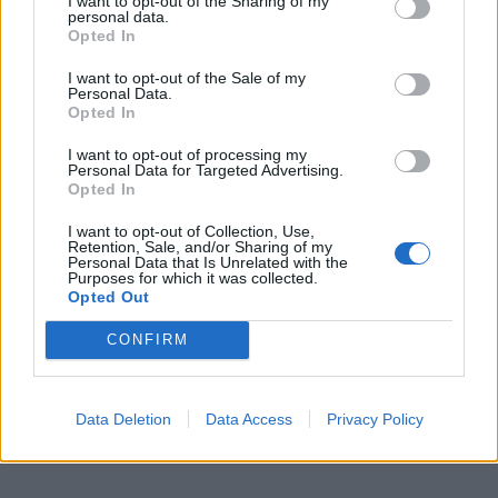
I want to opt-out of the Sharing of my
personal data.
V. Valiušaitis pareigas Nacionalinėje Martyno Mažvydo
Opted In
bibliotekoje paliko rugpjūtį.
I want to opt-out of the Sale of my
Personal Data.
Opted In
I want to opt-out of processing my
Personal Data for Targeted Advertising.
Opted In
I want to opt-out of Collection, Use,
Retention, Sale, and/or Sharing of my
Personal Data that Is Unrelated with the
Purposes for which it was collected.
Opted Out
CONFIRM
Jūros šventę anksčiau
Ar Lietuvoje gyventi
puošęs Anatolijus
brangu?
Data Deletion
Data Access
Privacy Policy
Klemencovas: gal jau
užtenka