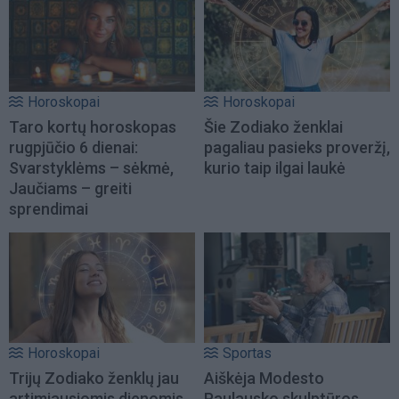
Horoskopai
Horoskopai
Taro kortų horoskopas
Šie Zodiako ženklai
rugpjūčio 6 dienai:
pagaliau pasieks proveržį,
Svarstyklėms – sėkmė,
kurio taip ilgai laukė
Jaučiams – greiti
sprendimai
Horoskopai
Sportas
Trijų Zodiako ženklų jau
Aiškėja Modesto
artimiausiomis dienomis
Paulausko skulptūros