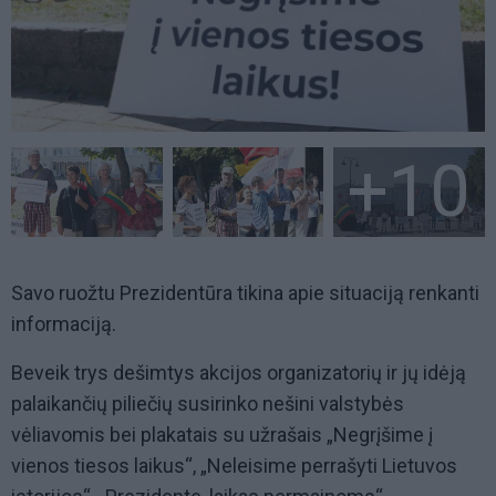
+10
Savo ruožtu Prezidentūra tikina apie situaciją renkanti
informaciją.
Beveik trys dešimtys akcijos organizatorių ir jų idėją
palaikančių piliečių susirinko nešini valstybės
vėliavomis bei plakatais su užrašais „Negrįšime į
vienos tiesos laikus“, „Neleisime perrašyti Lietuvos