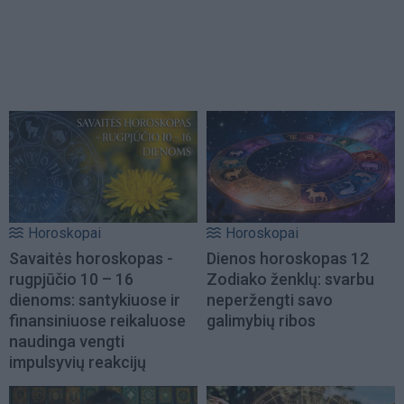
Horoskopai
Horoskopai
Savaitės horoskopas -
Dienos horoskopas 12
rugpjūčio 10 – 16
Zodiako ženklų: svarbu
dienoms: santykiuose ir
neperžengti savo
finansiniuose reikaluose
galimybių ribos
naudinga vengti
impulsyvių reakcijų