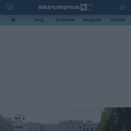
Pereiti
į
pagrindinį
Mobile
Nauji
Podkastai
Renginiai
Vaizdai
turinį
menu
bottom