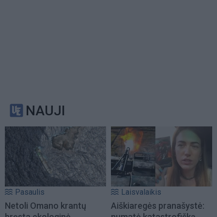
NAUJI
Pasaulis
Laisvalaikis
Netoli Omano krantų
Aiškiaregės pranašystė:
bręsta ekologinė
numatė katastrofišką