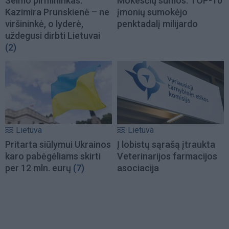
Seimo pirmininkas:
Mokesčių sumos: TOP-10
Kazimira Prunskienė – ne
įmonių sumokėjo
viršininkė, o lyderė,
penktadalį milijardo
uždegusi dirbti Lietuvai
(2)
Lietuva
Lietuva
Pritarta siūlymui Ukrainos
Į lobistų sąrašą įtraukta
karo pabėgėliams skirti
Veterinarijos farmacijos
per 12 mln. eurų
(7)
asociacija