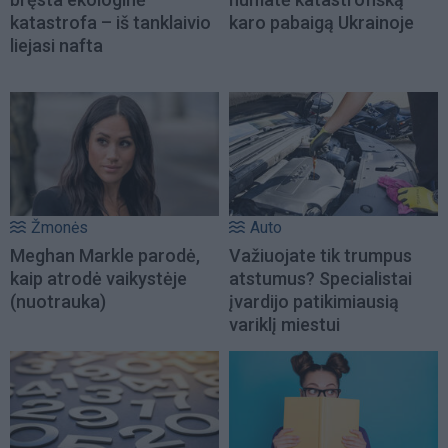
katastrofa – iš tanklaivio
karo pabaigą Ukrainoje
liejasi nafta
Žmonės
Auto
Meghan Markle parodė,
Važiuojate tik trumpus
kaip atrodė vaikystėje
atstumus? Specialistai
(nuotrauka)
įvardijo patikimiausią
variklį miestui