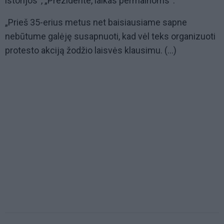
istorijos“, „Prezidente, laikas permainoms“.
„Prieš 35-erius metus net baisiausiame sapne
nebūtume galėję susapnuoti, kad vėl teks organizuoti
protesto akciją žodžio laisvės klausimu. (...)