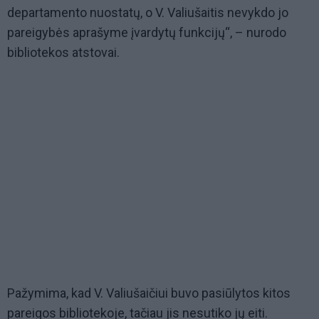
departamento nuostatų, o V. Valiušaitis nevykdo jo
pareigybės aprašyme įvardytų funkcijų“, – nurodo
bibliotekos atstovai.
Pažymima, kad V. Valiušaičiui buvo pasiūlytos kitos
pareigos bibliotekoje, tačiau jis nesutiko jų eiti.