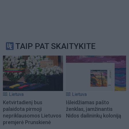
TAIP PAT SKAITYKITE
Lietuva
Lietuva
Ketvirtadienį bus
Išleidžiamas pašto
palaidota pirmoji
ženklas, įamžinantis
nepriklausomos Lietuvos
Nidos dailininkų koloniją
premjerė Prunskienė