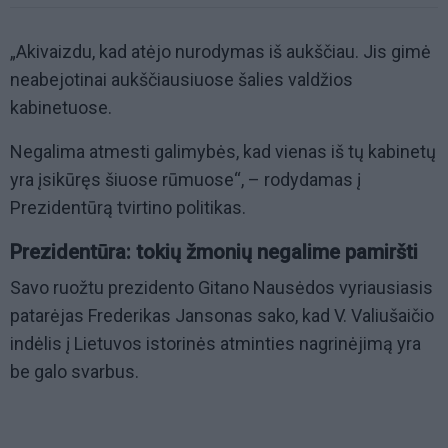
„Akivaizdu, kad atėjo nurodymas iš aukščiau. Jis gimė
neabejotinai aukščiausiuose šalies valdžios
kabinetuose.
Negalima atmesti galimybės, kad vienas iš tų kabinetų
yra įsikūręs šiuose rūmuose“, – rodydamas į
Prezidentūrą tvirtino politikas.
P rezidentūra: tokių žmonių negalime pamiršti
Savo ruožtu prezidento Gitano Nausėdos vyriausiasis
patarėjas Frederikas Jansonas sako, kad V. Valiušaičio
indėlis į Lietuvos istorinės atminties nagrinėjimą yra
be galo svarbus.