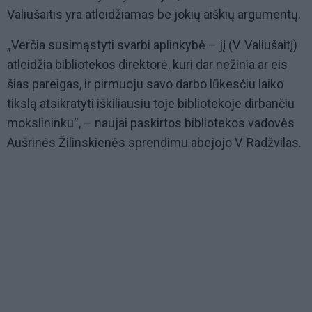
Valiušaitis yra atleidžiamas be jokių aiškių argumentų.
„Verčia susimąstyti svarbi aplinkybė – jį (V. Valiušaitį)
atleidžia bibliotekos direktorė, kuri dar nežinia ar eis
šias pareigas, ir pirmuoju savo darbo lūkesčiu laiko
tikslą atsikratyti iškiliausiu toje bibliotekoje dirbančiu
mokslininku“, – naujai paskirtos bibliotekos vadovės
Aušrinės Žilinskienės sprendimu abejojo V. Radžvilas.