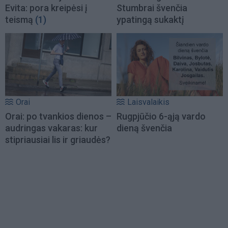
Evita: pora kreipėsi į
Stumbrai švenčia
teismą
(1)
ypatingą sukaktį
Orai
Laisvalaikis
Orai: po tvankios dienos –
Rugpjūčio 6-ąją vardo
audringas vakaras: kur
dieną švenčia
stipriausiai lis ir griaudės?