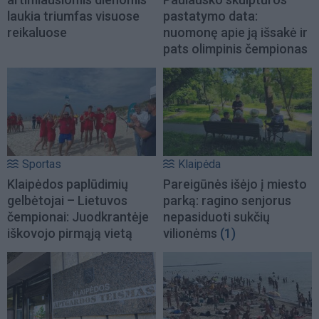
laukia triumfas visuose
pastatymo data:
reikaluose
nuomonę apie ją išsakė ir
pats olimpinis čempionas
Sportas
Klaipėda
Klaipėdos paplūdimių
Pareigūnės išėjo į miesto
gelbėtojai – Lietuvos
parką: ragino senjorus
čempionai: Juodkrantėje
nepasiduoti sukčių
iškovojo pirmąją vietą
vilionėms
(1)