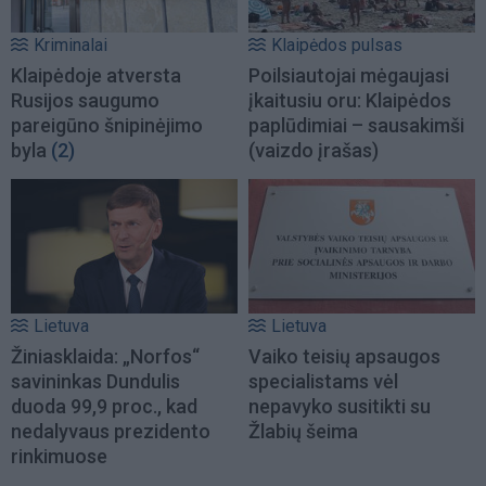
Kriminalai
Klaipėdos pulsas
Klaipėdoje atversta
Poilsiautojai mėgaujasi
Rusijos saugumo
įkaitusiu oru: Klaipėdos
pareigūno šnipinėjimo
paplūdimiai – sausakimši
byla
(2)
(vaizdo įrašas)
Lietuva
Lietuva
Žiniasklaida: „Norfos“
Vaiko teisių apsaugos
savininkas Dundulis
specialistams vėl
duoda 99,9 proc., kad
nepavyko susitikti su
nedalyvaus prezidento
Žlabių šeima
rinkimuose