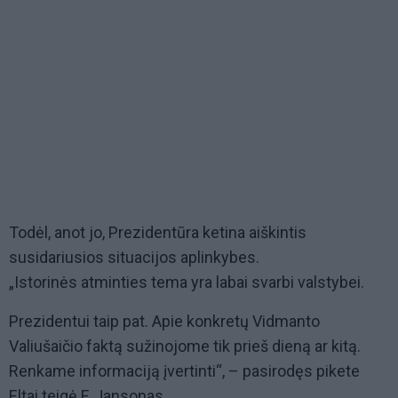
Todėl, anot jo, Prezidentūra ketina aiškintis
susidariusios situacijos aplinkybes.
„Istorinės atminties tema yra labai svarbi valstybei.
Prezidentui taip pat. Apie konkretų Vidmanto
Valiušaičio faktą sužinojome tik prieš dieną ar kitą.
Renkame informaciją įvertinti“, – pasirodęs pikete
Eltai teigė F. Jansonas.