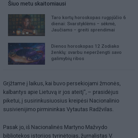
Šiuo metu skaitomiausi
Taro kortų horoskopas rugpjūčio 6
dienai: Svarstyklėms – sėkmė,
Jaučiams – greiti sprendimai
Dienos horoskopas 12 Zodiako
ženklų: svarbu neperžengti savo
galimybių ribos
Grįžtame į laikus, kai buvo persekiojami žmonės,
kalbantys apie Lietuvą ir jos ateitį“, – prasidėjus
piketui, į susirinkusiuosius kreipėsi Nacionalinio
susivienijimo pirmininkas Vytautas Radžvilas.
Pasak jo, iš Nacionalinės Martyno Mažvydo
bibliotekos istorijos tyrinėtojas, žurnalistas V.