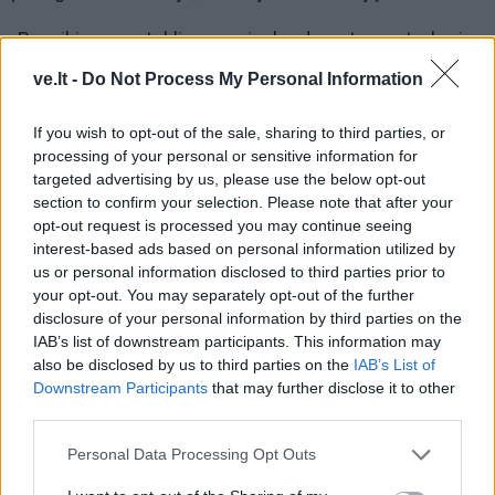
„Panaikinus perteklinę pareigybę departamente, kuris
nevykdo tyrimų veiklų, ir nesant laisvų tyrėjų
ve.lt -
Do Not Process My Personal Information
pareigybių kituose departamentuose bei V. Valiušaičiui
atsisakius užimti kitas jam pasiūlytas pareigas
If you wish to opt-out of the sale, sharing to third parties, or
processing of your personal or sensitive information for
bibliotekoje, darbo sutartis su juo buvo nutraukta
targeted advertising by us, please use the below opt-out
suėjus įspėjimo terminui.
section to confirm your selection. Please note that after your
opt-out request is processed you may continue seeing
V. Valiušaičio kaip tyrėjo veikla šiame kontekste
interest-based ads based on personal information utilized by
nebuvo vertinta ir neturėjo įtakos sprendimui“, –
us or personal information disclosed to third parties prior to
your opt-out. You may separately opt-out of the further
tikinama Martyno Mažvydo bibliotekos pranešime.
disclosure of your personal information by third parties on the
IAB’s list of downstream participants. This information may
Be to, Nacionalinės bibliotekos atstovai akcentuoja,
also be disclosed by us to third parties on the
IAB’s List of
kad V. Valiušaičio atleidimas nėra susijęs ir su
Downstream Participants
that may further disclose it to other
third parties.
Dokumentinio paveldo tyrimų departamentu, kuris
vykdo taikomuosius lituanistinio paveldo mokslinius
Personal Data Processing Opt Outs
tyrimus.