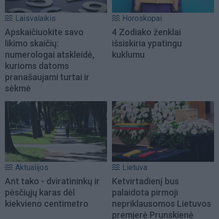
Laisvalaikis
Horoskopai
Apskaičiuokite savo
4 Zodiako ženklai
likimo skaičių:
išsiskiria ypatingu
numerologai atskleidė,
kuklumu
kurioms datoms
pranašaujami turtai ir
sėkmė
Aktualijos
Lietuva
Ant tako - dviratininkų ir
Ketvirtadienį bus
pėsčiųjų karas dėl
palaidota pirmoji
kiekvieno centimetro
nepriklausomos Lietuvos
premjerė Prunskienė