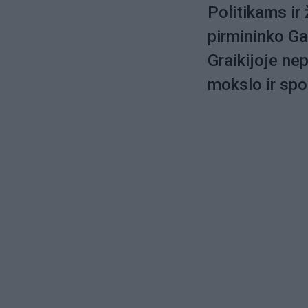
P olitikams ir
pirmininko Ga
Graikijoje ne
mokslo ir spo