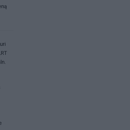
ieną
uri
 LRT
ln.
s
e