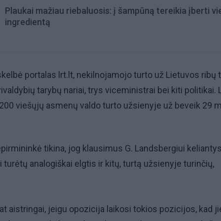
Plaukai mažiau riebaluosis: į šampūną tereikia įberti v
ingredientą
skelbė portalas lrt.lt, nekilnojamojo turto už Lietuvos ribų t
ivaldybių tarybų nariai, trys viceministrai bei kiti politikai.
200 viešųjų asmenų valdo turto užsienyje už beveik 29 m
pirmininkė tikina, jog klausimus G. Landsbergiui kelianty
turėtų analogiškai elgtis ir kitų, turtą užsienyje turinčių,
pat aistringai, jeigu opozicija laikosi tokios pozicijos, kad ji