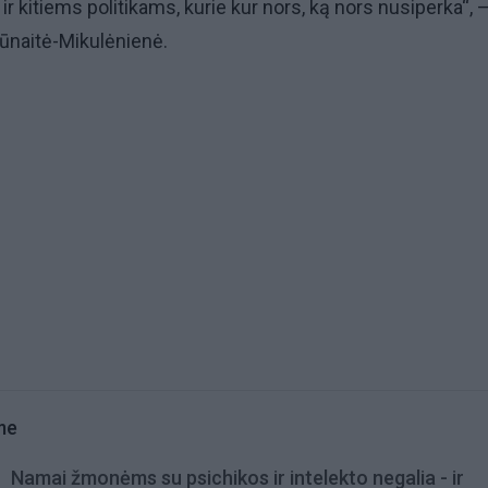
r kitiems politikams, kurie kur nors, ką nors nusiperka“, 
ūnaitė-Mikulėnienė.
me
Namai žmonėms su psichikos ir intelekto negalia - ir