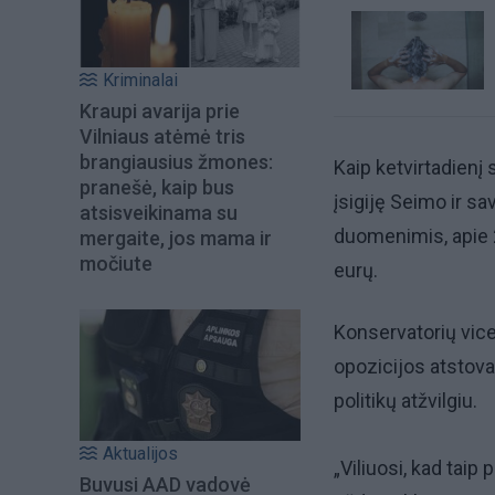
Kriminalai
Kraupi avarija prie
Vilniaus atėmė tris
brangiausius žmones:
Kaip ketvirtadienį 
pranešė, kaip bus
įsigiję Seimo ir sav
atsisveikinama su
duomenimis, apie 
mergaite, jos mama ir
močiute
eurų.
Konservatorių vice
opozicijos atstovai 
politikų atžvilgiu.
Aktualijos
„Viliuosi, kad taip 
Buvusi AAD vadovė