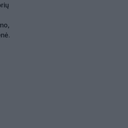
rių
imo,
enė.