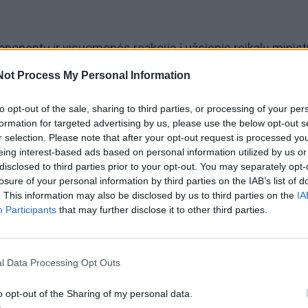
ių oponentų ir visuomenės reakciją į užsienio reikalų minist
 ji sieja su išankstiniu nusistatymu prieš konservatorių
Not Process My Personal Information
to opt-out of the sale, sharing to third parties, or processing of your per
formation for targeted advertising by us, please use the below opt-out s
aidų ir priežasčių. Žmonėms, kurie imasi šios partijos
r selection. Please note that after your opt-out request is processed y
as politikoje niekada nebūna lengvas. Yra tam tikras dalies
eing interest-based ads based on personal information utilized by us or
disclosed to third parties prior to your opt-out. You may separately opt-
s į mūsų partiją, galbūt ir kažkokie standartai keliami
losure of your personal information by third parties on the IAB’s list of
. This information may also be disclosed by us to third parties on the
IA
Participants
that may further disclose it to other third parties.
partijų atstovai ar lyderiai turi ir sklypų, ir visokių kitokių 
. Tačiau neteko girdėti, kad virš jų skraidytų dronai. Jauč
l Data Processing Opt Outs
(į konservatorius – ELTA)“, – laidoje „ELTA kampas“ svarstė
o opt-out of the Sharing of my personal data.
nienė.