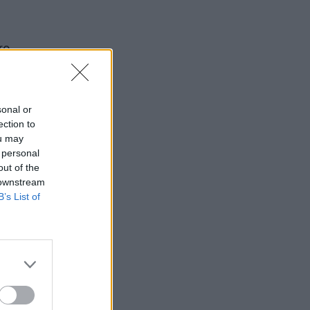
ro
sonal or
ection to
ou may
 personal
out of the
 downstream
B’s List of
dalykų
iu
 R.