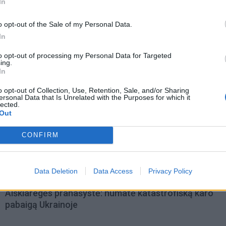
In
o opt-out of the Sale of my Personal Data.
In
to opt-out of processing my Personal Data for Targeted
ing.
In
o opt-out of Collection, Use, Retention, Sale, and/or Sharing
ersonal Data that Is Unrelated with the Purposes for which it
lected.
Out
CONFIRM
omiausi
Data Deletion
Data Access
Privacy Policy
Aiškiaregės pranašystė: numatė katastrofišką karo
pabaigą Ukrainoje