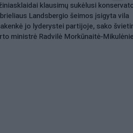
 žiniasklaidai klausimų sukėlusi konservato
brieliaus Landsbergio šeimos įsigyta vila
pakenkė jo lyderystei partijoje, sako šviet
rto ministrė Radvilė Morkūnaitė-Mikulėni