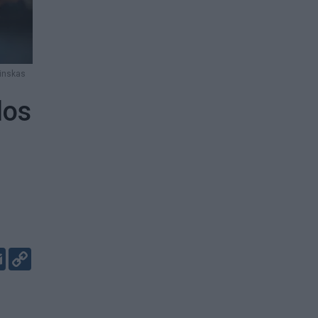
linskas
los
er
kedIn
Email
Copy
Link