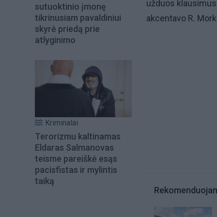
užduos klausimus i
sutuoktinio įmonę
tikrinusiam pavaldiniui
akcentavo R. Mork
skyrė priedą prie
atlyginimo
Kriminalai
Terorizmu kaltinamas
Eldaras Salmanovas
teisme pareiškė esąs
pacisfistas ir mylintis
taiką
Rekomenduoja