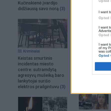
Opted 
Kučinskienė įvardijo
didžiausią savo norą
(3)
I want t
Opted 
I want 
Advertis
Opted 
I want t
of my P
Kriminalai
was col
Opted 
Keistas smurtinis
incidentas miesto
centre: sutramdytą
agresyvų mušeiką baro
lankytojai surišo
Šiuo metu skait
elektros prailgintuvu
(3)