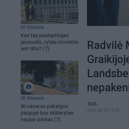
Klaipėda
Kas tas paslaptingas
Radvilė 
jaunuolis, rytais stovintis
ant tilto?
(7)
Graikijoj
Landsber
nepake
Klaipėda
ELTA
Iki vasaros pabaigos
2024-08-30 19:05
paupyje bus atidarytas
naujas parkas
(7)