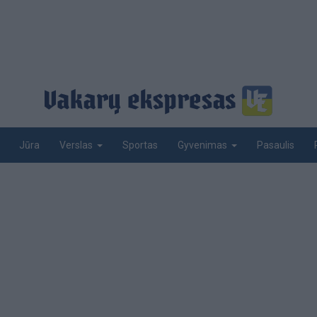
Jūra
Sportas
Pasaulis
Verslas
Gyvenimas