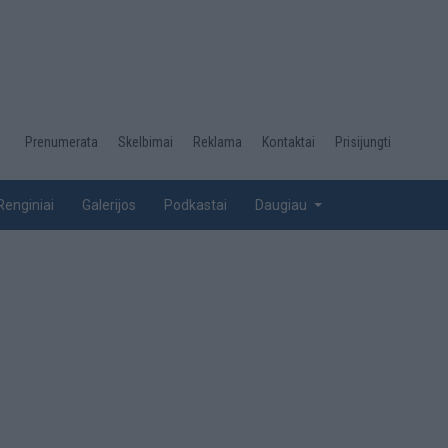
Desktop
Prenumerata
Skelbimai
Reklama
Kontaktai
Prisijungti
menu
top
Renginiai
Galerijos
Podkastai
Daugiau