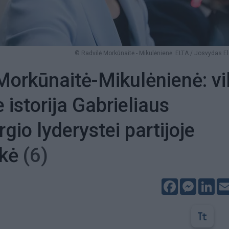
© Radvilė Morkūnaitė - Mikulėnienė. ELTA / Josvydas E
Morkūnaitė-Mikulėnienė: vi
e istorija Gabrieliaus
gio lyderystei partijoje
nkė
(6)
Facebook
Messeng
Lin