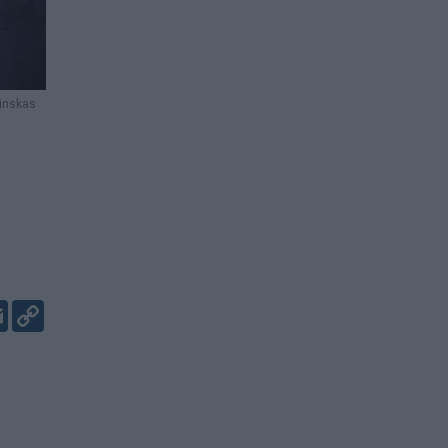
linskas
er
kedIn
Email
Copy
Link