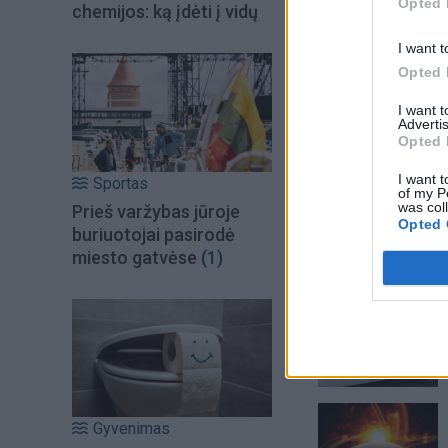
Opted 
chemijos: ką įdėti į vidų
I want t
Opted 
I want 
Advertis
Opted 
I want t
Sportas
of my P
was col
Prieš varžybas jūroje
Opted 
buriuotojai pasirodė
miesto gatvėse
(1)
Šiuo metu skait
Gyvenimas