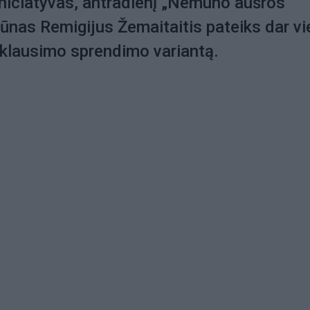
iniciatyvas, antradienį „Nemuno aušros”
iūnas Remigijus Žemaitaitis pateiks dar vi
o klausimo sprendimo variantą.