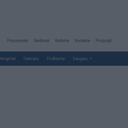
Desktop
Prenumerata
Skelbimai
Reklama
Kontaktai
Prisijungti
menu
top
Renginiai
Galerijos
Podkastai
Daugiau