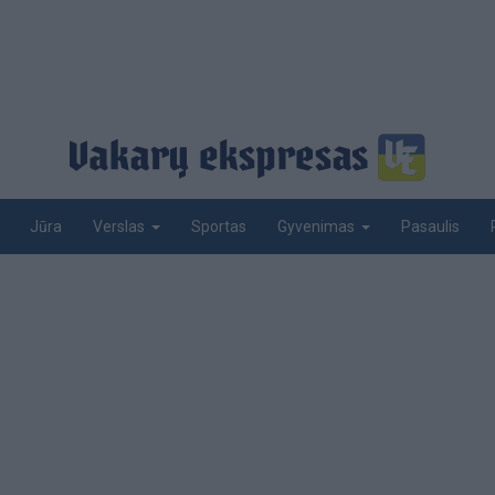
Jūra
Sportas
Pasaulis
Verslas
Gyvenimas