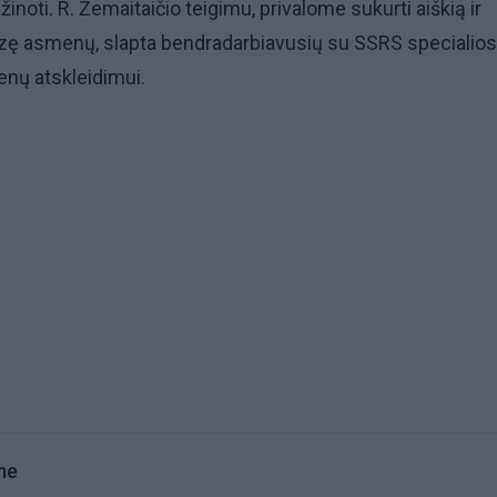
noti. R. Žemaitaičio teigimu, privalome sukurti aiškią ir
bazę asmenų, slapta bendradarbiavusių su SSRS specialio
nų atskleidimui.
me