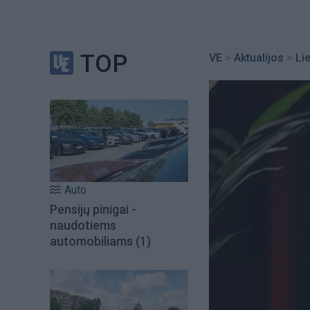
TOP
VE
>
Aktualijos
>
Li
Auto
Pensijų pinigai -
naudotiems
automobiliams
(1)