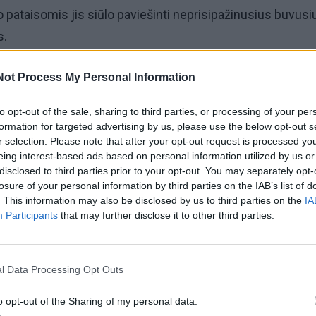
pataisomis jis siūlo paviešinti neprisipažinusius buvusi
s.
 iniciatyvai, nuo kitų metų būtų viešai atskleista informac
Not Process My Personal Information
e buvo užregistruoti kaip slapta bendradarbiavę su buvus
to opt-out of the sale, sharing to third parties, or processing of your per
s tarnybomis, įrašyti į įskaitą, tačiau neprisipažino.
formation for targeted advertising by us, please use the below opt-out s
r selection. Please note that after your opt-out request is processed y
eing interest-based ads based on personal information utilized by us or
ti teisinė situacija, R. Žemaitaičio nuomone, yra nesąžini
disclosed to third parties prior to your opt-out. You may separately opt-
losure of your personal information by third parties on the IAB’s list of
as, užregistruotų, bet neprisipažinusių ir įrašytų į įskaitą
. This information may also be disclosed by us to third parties on the
IA
Participants
that may further disclose it to other third parties.
i šiol liko neaiškus – jiems netaikomas prisipažinusiųjų
ų duomenys de facto lieka neatskleisti, nes įstatymas
šinimo tvarkos.
l Data Processing Opt Outs
o opt-out of the Sharing of my personal data.