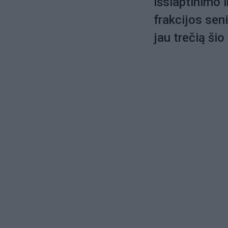
išslaptinimo 
frakcijos sen
jau trečią ši