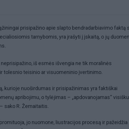
žiningai prisipažino apie slapto bendradarbiavimo faktą 
ialiosiomis tarnybomis, yra įrašyti į įskaitą, o jų duome
ms.
e neprisipažino, iš esmės išvengia ne tik moralinės
r tolesnio teisinio ar visuomeninio įvertinimo.
ą, kurioje nuoširdumas ir prisipažinimas yra faktiškai
menų apribojimu, o tylėjimas – „apdovanojamas“ visišku
– sako R. Žemaitaitis.
romituoja, jo nuomone, liustracijos procesą ir pažeidžia