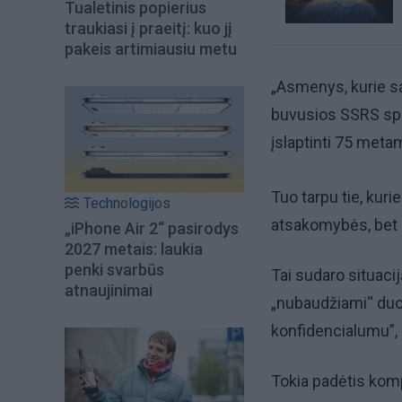
Tualetinis popierius
traukiasi į praeitį: kuo jį
pakeis artimiausiu metu
„Asmenys, kurie są
buvusios SSRS spec
įslaptinti 75 meta
Tuo tarpu tie, kuri
Technologijos
atsakomybės, bet i
„iPhone Air 2“ pasirodys
2027 metais: laukia
penki svarbūs
Tai sudaro situacij
atnaujinimai
„nubaudžiami“ duo
konfidencialumu”, 
Tokia padėtis komp