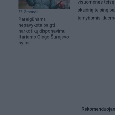
visuomenės teisę ži
skaidrią teisinę 
Žmonės
tarnybomis, duome
Pareigūnams
nepavyksta baigti
narkotikų disponavimu
įtariamo Olego Šurajevo
bylos
Rekomenduoja