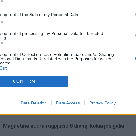
In
o opt-out of the Sale of my Personal Data.
In
to opt-out of processing my Personal Data for Targeted
ing.
In
o opt-out of Collection, Use, Retention, Sale, and/or Sharing
ersonal Data that Is Unrelated with the Purposes for which it
lected.
Out
CONFIRM
omiausi
Negrįžo iš Jūros šventės: artimieji laukė dvi savaites
Data Deletion
Data Access
Privacy Policy
Magnetinė audra rugpjūčio 8 dieną: kokia jos galia