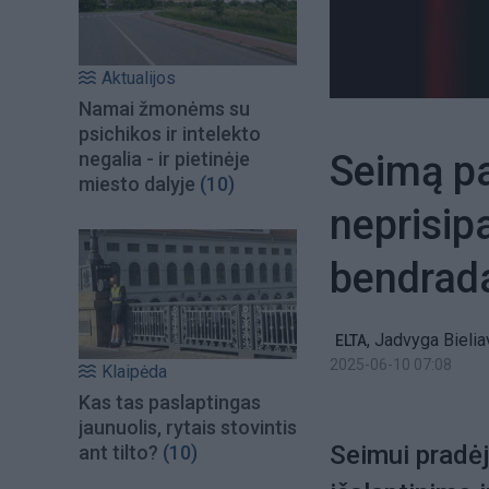
Aktualijos
Namai žmonėms su
psichikos ir intelekto
Seimą pa
negalia - ir pietinėje
miesto dalyje
(10)
neprisip
bendrad
,
Jadvyga Bielia
ELTA
2025-06-10 07:08
Klaipėda
Kas tas paslaptingas
jaunuolis, rytais stovintis
Seimui pradė
ant tilto?
(10)