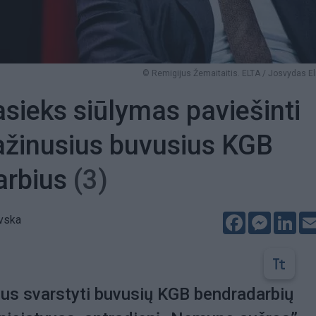
© Remigijus Žemaitaitis. ELTA / Josvydas E
sieks siūlymas paviešinti
ažinusius buvusius KGB
arbius
(3)
Facebook
Messeng
Lin
vska
jus svarstyti buvusių KGB bendradarbių