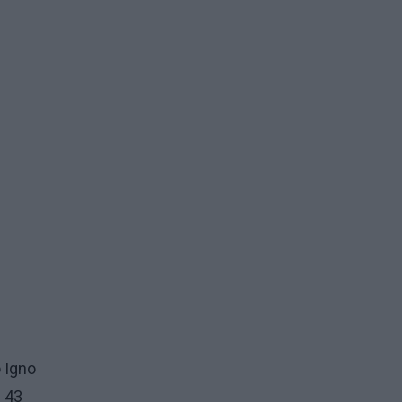
o Igno
ė 43