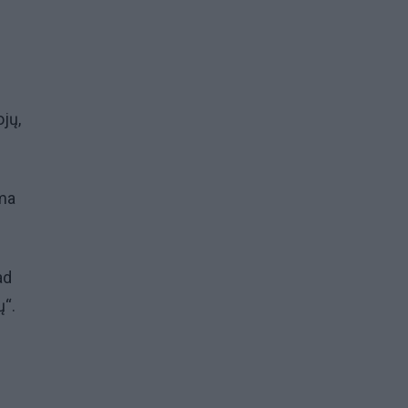
jų,
ama
ad
vų“.