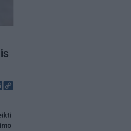
is
er
kedIn
Email
Copy
Link
ikti
nimo