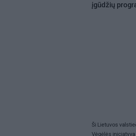
įgūdžių prog
Ši Lietuvos valstie
Vėgėlės iniciatyva