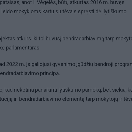
ataisas, anot I. Vėgelės, būtų atkurtas 2016 m. buvęs
s leido mokykloms kartu su tėvais spręsti dėl lytiškumo
rojektas atkurs iki tol buvusį bendradarbiavimą tarp mokyto
sakė parlamentaras.
kad 2022 m. įsigaliojusi gyvenimo įgūdžių bendroji progr
bendradarbiavimo principą.
o, kad neketina panaikinti lytiškumo pamokų, bet siekia, k
tituciją ir bendradarbiavimo elementą tarp mokytojų ir tė