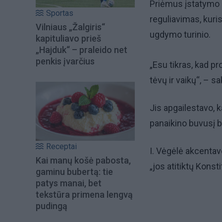
Priėmus įstatymo p
Sportas
reguliavimas, kuri
Vilniaus „Žalgiris“
ugdymo turinio.
kapituliavo prieš
„Hajduk“ – praleido net
penkis įvarčius
„Esu tikras, kad p
tėvų ir vaikų“, – 
Jis apgailestavo, 
panaikino buvusį 
Receptai
I. Vėgėlė akcentav
Kai manų košė pabosta,
„jos atitiktų Kons
gaminu bubertą: tie
patys manai, bet
tekstūra primena lengvą
pudingą