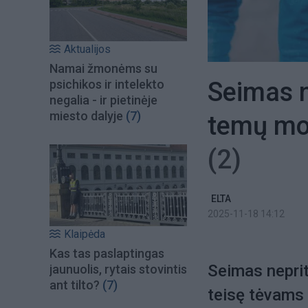
Aktualijos
Namai žmonėms su
Seimas n
psichikos ir intelekto
negalia - ir pietinėje
miesto dalyje
(7)
temų mok
(2)
ELTA
2025-11-18 14:12
Klaipėda
Kas tas paslaptingas
Seimas neprit
jaunuolis, rytais stovintis
ant tilto?
(7)
teisę tėvams 