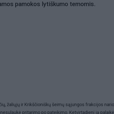
ramos pamokos lytiškumo temomis.
čių, žaliųjų ir Krikščioniškų šeimų sąjungos frakcijos nari
 nesulaukė pritarimo po pateikimo. Ketvirtadienį ją palaik