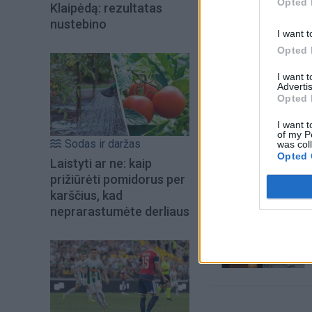
Opted 
Klaipėdą: rezultatas
nustebino
I want t
Opted 
I want 
Advertis
Opted 
I want t
Šiuo metu skait
of my P
Sodas ir daržas
was col
Opted 
Laistyti ar ne: kaip
prižiūrėti pomidorus per
karščius, kad
neprarastumėte derliaus