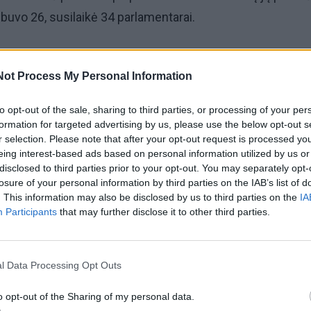
š buvo 26, susilaikė 34 parlamentarai.
au antrą kartą buvo suteikta galimybė šį projektą tobulinti.
Not Process My Personal Information
, kad moksleivių tėvai galėtų nuspręsti, ar jų vaikams iki
to opt-out of the sale, sharing to third parties, or processing of your per
stomos lytiškumo ugdymo temos.
formation for targeted advertising by us, please use the below opt-out s
r selection. Please note that after your opt-out request is processed y
eing interest-based ads based on personal information utilized by us or
eturi teisės spręsti dėl lytiškumo pamokų savo vaikams, 
disclosed to third parties prior to your opt-out. You may separately opt-
 privalėtų ją turėti“, – Seimui pateikdamas Švietimo įsta
losure of your personal information by third parties on the IAB’s list of
ėgėlė.
. This information may also be disclosed by us to third parties on the
IA
Participants
that may further disclose it to other third parties.
l Data Processing Opt Outs
o opt-out of the Sharing of my personal data.