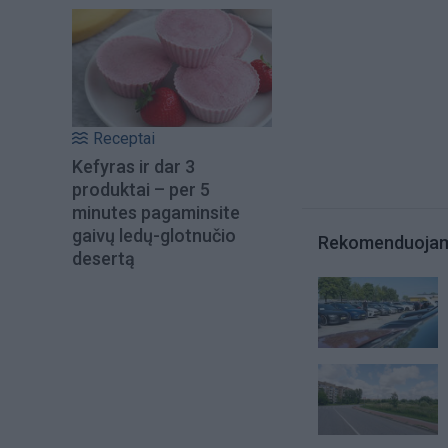
Receptai
Kefyras ir dar 3
produktai – per 5
minutes pagaminsite
gaivų ledų-glotnučio
Rekomenduoja
desertą