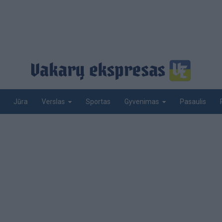
Jūra
Sportas
Pasaulis
Verslas
Gyvenimas