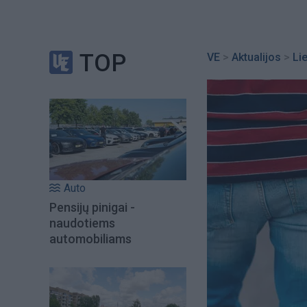
TOP
VE
>
Aktualijos
>
Li
Auto
Pensijų pinigai -
naudotiems
automobiliams