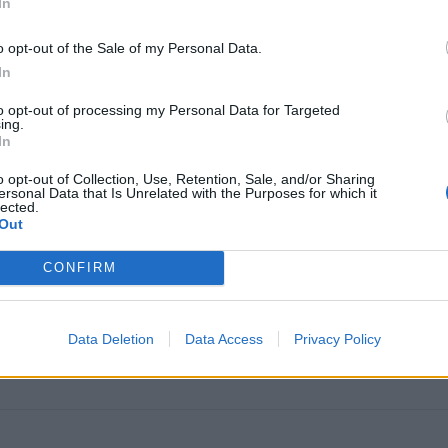
In
o opt-out of the Sale of my Personal Data.
In
to opt-out of processing my Personal Data for Targeted
ing.
In
o opt-out of Collection, Use, Retention, Sale, and/or Sharing
omiausi
ersonal Data that Is Unrelated with the Purposes for which it
lected.
Out
Aiškiaregės pranašystė: numatė katastrofišką karo
pabaigą Ukrainoje
CONFIRM
Kraupi avarija prie Vilniaus atėmė tris brangiausius
Data Deletion
Data Access
Privacy Policy
žmones: pranešė, kaip bus atsisveikinama su mergaite,
mama ir močiute