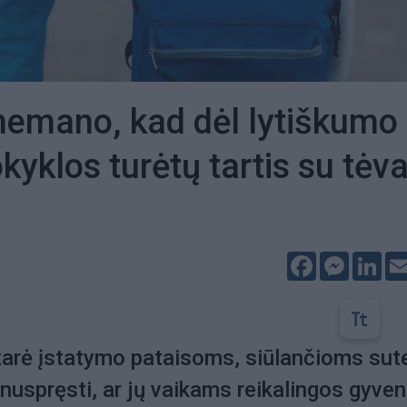
emano, kad dėl lytiškumo
yklos turėtų tartis su tėva
Facebook
Messeng
Lin
arė įstatymo pataisoms, siūlančioms sute
nuspręsti, ar jų vaikams reikalingos gyve