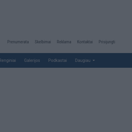
Desktop
Prenumerata
Skelbimai
Reklama
Kontaktai
Prisijungti
menu
top
Renginiai
Galerijos
Podkastai
Daugiau