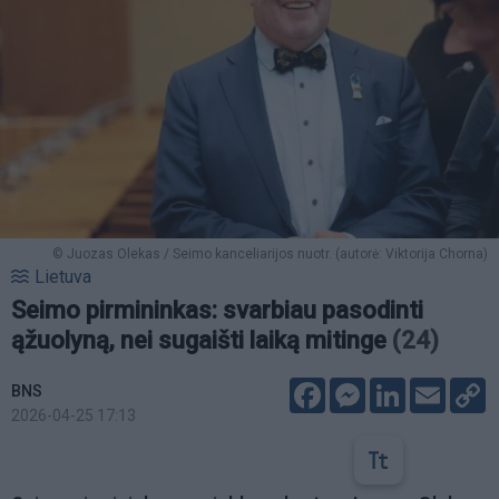
© Juozas Olekas / Seimo kanceliarijos nuotr. (autorė: Viktorija Chorna)
Lietuva
Seimo pirmininkas: svarbiau pasodinti
ąžuolyną, nei sugaišti laiką mitinge
(24)
Facebook
Messenger
LinkedIn
Email
C
BNS
L
2026-04-25 17:13