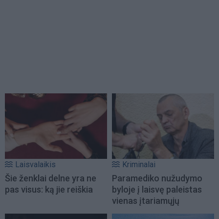
Laisvalaikis
Kriminalai
Šie ženklai delne yra ne
Paramediko nužudymo
pas visus: ką jie reiškia
byloje į laisvę paleistas
vienas įtariamųjų