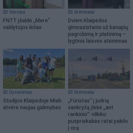
Verslas
Kriminalai
FNTT įšaldė „Mere“
Dviem Klaipėdos
valdytojos lėšas
gimnazistams už kanapių
pagrobimą ir platinimą –
lygtinis laisvės atėmimas
Gyvenimas
Kriminalai
Studijos Klaipėdoje Miah
„Fūristas“ į judrią
atvėrė naujas galimybes
sankryžą įlėkė „ant
rankinio“: vilkiko
puspriekabės ratai pakilo
į orą