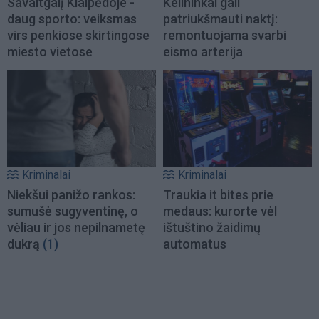
Savaitgalį Klaipėdoje -
Kelininkai gali
daug sporto: veiksmas
patriukšmauti naktį:
virs penkiose skirtingose
remontuojama svarbi
miesto vietose
eismo arterija
Kriminalai
Kriminalai
Niekšui panižo rankos:
Traukia it bites prie
sumušė sugyventinę, o
medaus: kurorte vėl
vėliau ir jos nepilnametę
ištuštino žaidimų
dukrą
(1)
automatus