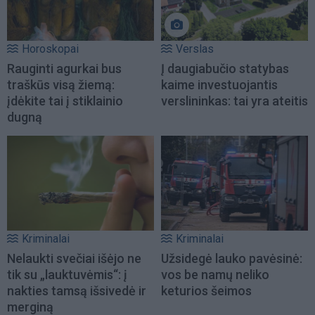
Horoskopai
Verslas
Rauginti agurkai bus
Į daugiabučio statybas
traškūs visą žiemą:
kaime investuojantis
įdėkite tai į stiklainio
verslininkas: tai yra ateitis
dugną
Kriminalai
Kriminalai
Nelaukti svečiai išėjo ne
Užsidegė lauko pavėsinė:
tik su „lauktuvėmis“: į
vos be namų neliko
nakties tamsą išsivedė ir
keturios šeimos
merginą