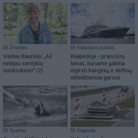
Žmonės
Klaipėdos pulsas
Vaidas Baumila: „Aš
Klaipėdoje - prancūzų
nebijau santykių
laivas, kuriame galima
nuobodumo"
(2)
išgirsti banginių ir delfinų
skleidžiamus garsus
Sportas
Klaipėda