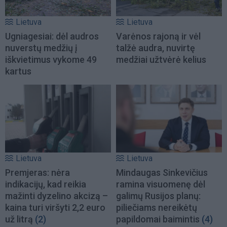
Lietuva
Lietuva
Ugniagesiai: dėl audros
Varėnos rajoną ir vėl
nuverstų medžių į
talžė audra, nuvirtę
iškvietimus vykome 49
medžiai užtvėrė kelius
kartus
Lietuva
Lietuva
Premjeras: nėra
Mindaugas Sinkevičius
indikacijų, kad reikia
ramina visuomenę dėl
mažinti dyzelino akcizą –
galimų Rusijos planų:
kaina turi viršyti 2,2 euro
piliečiams nereikėtų
už litrą
(2)
papildomai baimintis
(4)