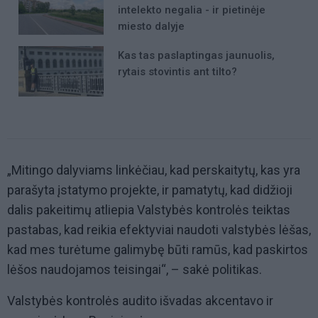
intelekto negalia - ir pietinėje
miesto dalyje
Kas tas paslaptingas jaunuolis,
rytais stovintis ant tilto?
„Mitingo dalyviams linkėčiau, kad perskaitytų, kas yra
parašyta įstatymo projekte, ir pamatytų, kad didžioji
dalis pakeitimų atliepia Valstybės kontrolės teiktas
pastabas, kad reikia efektyviai naudoti valstybės lėšas,
kad mes turėtume galimybę būti ramūs, kad paskirtos
lėšos naudojamos teisingai“, – sakė politikas.
Valstybės kontrolės audito išvadas akcentavo ir