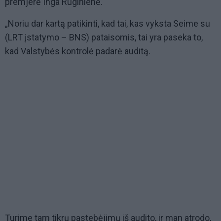
premjerė Inga Ruginienė.
„Noriu dar kartą patikinti, kad tai, kas vyksta Seime su
(LRT įstatymo – BNS) pataisomis, tai yra paseka to,
kad Valstybės kontrolė padarė auditą.
Turime tam tikrų pastebėjimų iš audito, ir man atrodo,