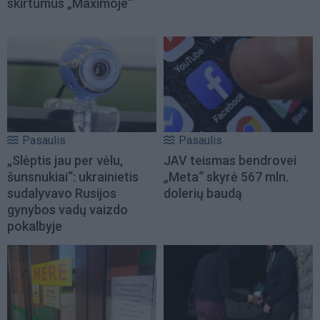
skirtumus „Maximoje“
Pasaulis
Pasaulis
„Slėptis jau per vėlu,
JAV teismas bendrovei
šunsnukiai“: ukrainietis
„Meta“ skyrė 567 mln.
sudalyvavo Rusijos
dolerių baudą
gynybos vadų vaizdo
pokalbyje