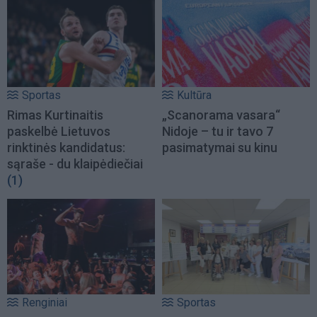
Sportas
Kultūra
Rimas Kurtinaitis
„Scanorama vasara“
paskelbė Lietuvos
Nidoje – tu ir tavo 7
rinktinės kandidatus:
pasimatymai su kinu
sąraše - du klaipėdiečiai
(1)
Renginiai
Sportas