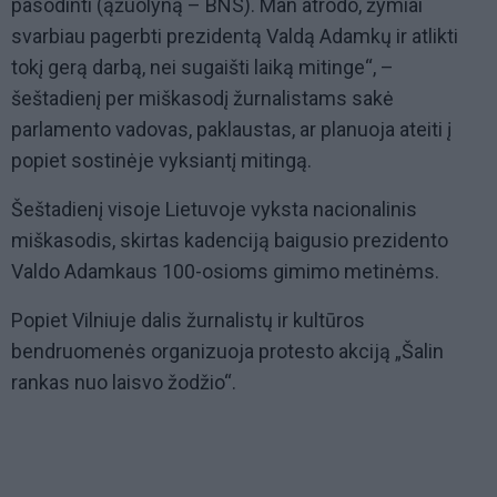
pasodinti (ąžuolyną – BNS). Man atrodo, žymiai
svarbiau pagerbti prezidentą Valdą Adamkų ir atlikti
tokį gerą darbą, nei sugaišti laiką mitinge“, –
šeštadienį per miškasodį žurnalistams sakė
parlamento vadovas, paklaustas, ar planuoja ateiti į
popiet sostinėje vyksiantį mitingą.
Šeštadienį visoje Lietuvoje vyksta nacionalinis
miškasodis, skirtas kadenciją baigusio prezidento
Valdo Adamkaus 100-osioms gimimo metinėms.
Popiet Vilniuje dalis žurnalistų ir kultūros
bendruomenės organizuoja protesto akciją „Šalin
rankas nuo laisvo žodžio“.