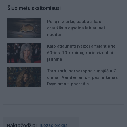
Šiuo metu skaitomiausi
Pelių ir žiurkių baubas: kas
graužikus gąsdina labiau nei
nuodai
Kaip atjauninti įvaizdį artėjant prie
60-ies: 10 kirpimų, kurie vizualiai
jaunina
Taro kortų horoskopas rugpjūčio 7
dienai: Vandeniams – pasirinkimas,
Dvyniams – pagreitis
Raktažodžiai
juozas olekas