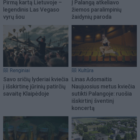
Pirmą kartą Lietuvoje –
Į Palangą atkeliavo
legendinis Las Vegaso
žiemos paralimpinių
vyrų šou
žaidynių paroda
Renginiai
Kultūra
Savo sričių lyderiai kviečia
Linas Adomaitis
į išskirtinę jūrinių patirčių
Naujuosius metus kviečia
savaitę Klaipėdoje
sutikti Palangoje: ruošia
išskirtinį šventinį
koncertą