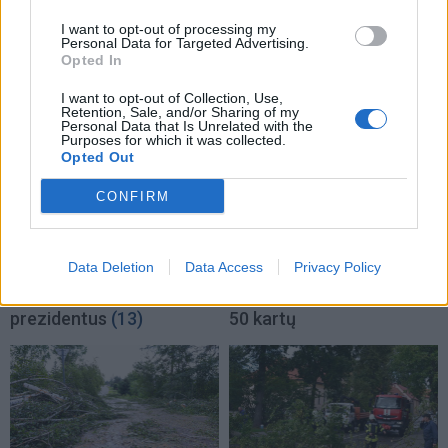
I want to opt-out of processing my
TAIP PAT SKAITYKITE
Personal Data for Targeted Advertising.
Opted In
I want to opt-out of Collection, Use,
Retention, Sale, and/or Sharing of my
Personal Data that Is Unrelated with the
Purposes for which it was collected.
Opted Out
CONFIRM
Lietuva
Lietuva
Čmilytė-Nielsen
Ugniagesiai dėl audros
Data Deletion
Data Access
Privacy Policy
neatmeta idėjos
nuverstų medžių į
kandidatuoti į
iškvietimus vyko beveik
prezidentus
(13)
50 kartų