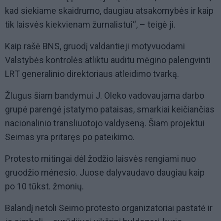
kad siekiame skaidrumo, daugiau atsakomybės ir kaip
tik laisvės kiekvienam žurnalistui“, – teigė ji.
Kaip rašė BNS, gruodį valdantieji motyvuodami
Valstybės kontrolės atliktu auditu mėgino palengvinti
LRT generalinio direktoriaus atleidimo tvarką.
Žlugus šiam bandymui J. Oleko vadovaujama darbo
grupė parengė įstatymo pataisas, smarkiai keičiančias
nacionalinio transliuotojo valdyseną. Šiam projektui
Seimas yra pritaręs po pateikimo.
Protesto mitingai dėl žodžio laisvės rengiami nuo
gruodžio mėnesio. Juose dalyvaudavo daugiau kaip
po 10 tūkst. žmonių.
Balandį netoli Seimo protesto organizatoriai pastatė ir