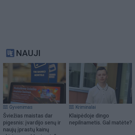
NAUJI
Gyvenimas
Kriminalai
Šviežias maistas dar
Klaipėdoje dingo
pigesnis: įvardijo senų ir
nepilnametis. Gal matėte?
naujų įprastų kainų