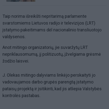
Taip norima išreikšti nepritarimą parlamente
svarstomiems Lietuvos radijo ir televizijos (LRT)
įstatymo pakeitimams dėl nacionalinio transliuotojo
valdysenos.
Anot mitingo organizatorių, jie suvaržytų LRT
nepriklausomumą, jį politizuotų, įžvelgiama grėsmė
žodžio laisvei.
J. Olekas mitingo dalyviams linkėjo perskaityti jo
vadovaujamos darbo grupės parengtą įstatymo
pataisų projektą ir įsitikinti, kad jis atliepia Valstybės
kontrolės pastabas.