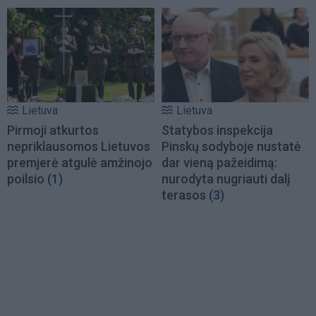
Lietuva
Lietuva
Pirmoji atkurtos
Statybos inspekcija
nepriklausomos Lietuvos
Pinskų sodyboje nustatė
premjerė atgulė amžinojo
dar vieną pažeidimą:
poilsio
(1)
nurodyta nugriauti dalį
terasos
(3)