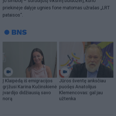
jo simbolį – surūdijusį vikšrinį buldozerį, kurio
priekinėje dalyje ugnies fone matomas užrašas „LRT
pataisos“.
Į Klaipėdą iš emigracijos
Jūros šventę anksčiau
grįžusi Karina Kučinskienė
puošęs Anatolijus
įvardijo didžiausią savo
Klemencovas: gal jau
norą
užtenka