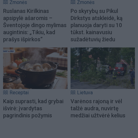
Žmonės
Žmonės
Ruslanas Kirilkinas
Po skyrybų su Pikul
apsipylė ašaromis –
Dirkstys atskleidė, ką
Šventojoje dingo mylimas
planuoja daryti su 10
augintinis: „Tikiu, kad
tūkst. kainavusiu
prašys išpirkos“
sužadėtuvių žiedu
Receptai
Lietuva
Kaip suprasti, kad grybai
Varėnos rajoną ir vėl
išvirė: įvardytas
talžė audra, nuvirtę
pagrindinis požymis
medžiai užtvėrė kelius