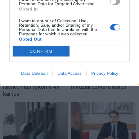
Personal Data for Targeted Advertising.
TAIP PAT SKAITYKITE
Opted In
I want to opt-out of Collection, Use,
Retention, Sale, and/or Sharing of my
Personal Data that Is Unrelated with the
Purposes for which it was collected.
Opted Out
CONFIRM
Lietuva
Lietuva
Ugniagesiai: dėl audros
Varėnos rajoną ir vėl
Data Deletion
Data Access
Privacy Policy
nuverstų medžių į
talžė audra, nuvirtę
iškvietimus vykome 49
medžiai užtvėrė kelius
kartus