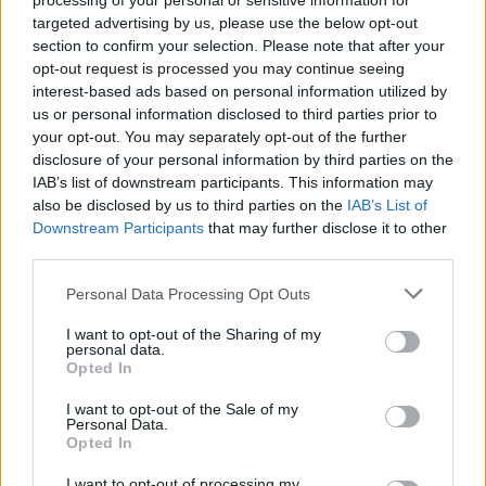
processing of your personal or sensitive information for
targeted advertising by us, please use the below opt-out
This site is protected by
section to confirm your selection. Please note that after your
Sutinku su
taisyklėmis
opt-out request is processed you may continue seeing
reCAPTCHA and the Google
interest-based ads based on personal information utilized by
Privacy Policy
and
Terms of
us or personal information disclosed to third parties prior to
Service
apply.
your opt-out. You may separately opt-out of the further
disclosure of your personal information by third parties on the
IAB’s list of downstream participants. This information may
also be disclosed by us to third parties on the
IAB’s List of
Downstream Participants
that may further disclose it to other
third parties.
Personal Data Processing Opt Outs
I want to opt-out of the Sharing of my
personal data.
Opted In
I want to opt-out of the Sale of my
Personal Data.
Opted In
I want to opt-out of processing my