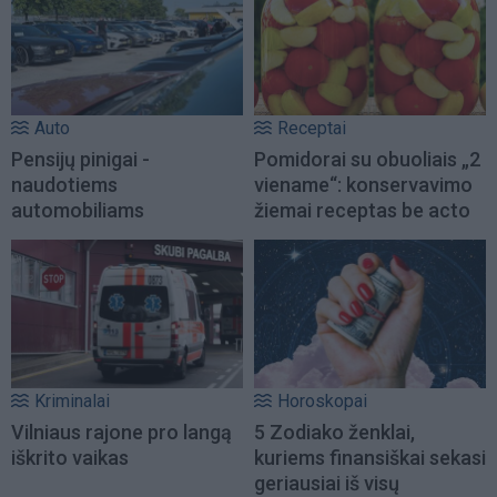
Auto
Receptai
Pensijų pinigai -
Pomidorai su obuoliais „2
naudotiems
viename“: konservavimo
automobiliams
žiemai receptas be acto
Kriminalai
Horoskopai
Vilniaus rajone pro langą
5 Zodiako ženklai,
iškrito vaikas
kuriems finansiškai sekasi
geriausiai iš visų