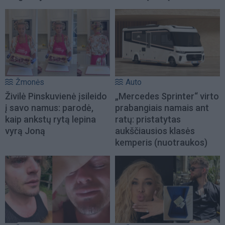
Žmonės
Auto
Živilė Pinskuvienė įsileido
„Mercedes Sprinter“ virto
į savo namus: parodė,
prabangiais namais ant
kaip ankstų rytą lepina
ratų: pristatytas
vyrą Joną
aukščiausios klasės
kemperis (nuotraukos)