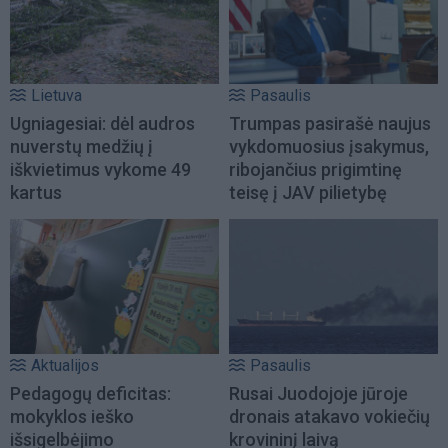
Lietuva
Pasaulis
Ugniagesiai: dėl audros
Trumpas pasirašė naujus
nuverstų medžių į
vykdomuosius įsakymus,
iškvietimus vykome 49
ribojančius prigimtinę
kartus
teisę į JAV pilietybę
Aktualijos
Pasaulis
Pedagogų deficitas:
Rusai Juodojoje jūroje
mokyklos ieško
dronais atakavo vokiečių
išsigelbėjimo
krovininį laivą