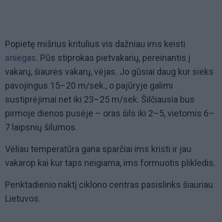
Popietę mišrius kritulius vis dažniau ims keisti
sniegas
. Pūs stiprokas pietvakarių, pereinantis į
vakarų, šiaurės vakarų, vėjas. Jo gūsiai daug kur sieks
pavojingus 15–20 m/sek., o pajūryje galimi
sustiprėjimai net iki 23–25 m/sek. Šilčiausia bus
pirmoje dienos pusėje – oras šils iki 2–5, vietomis 6–
7 laipsnių šilumos.
Vėliau temperatūra gana sparčiai ims kristi ir jau
vakarop kai kur taps neigiama, ims formuotis plikledis.
Penktadienio naktį ciklono centras pasislinks šiauriau
Lietuvos.