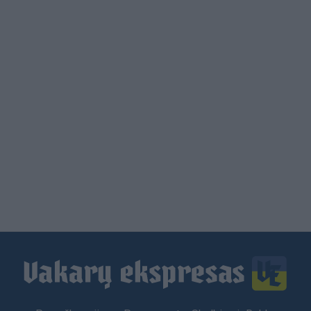
Load
More