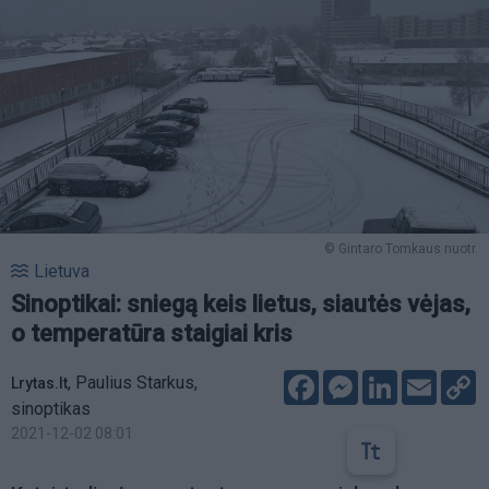
© Gintaro Tomkaus nuotr.
Lietuva
Sinoptikai: sniegą keis lietus, siautės vėjas,
o temperatūra staigiai kris
Facebook
Messenger
LinkedIn
Email
C
,
Paulius Starkus,
Lrytas.lt
L
sinoptikas
2021-12-02 08:01