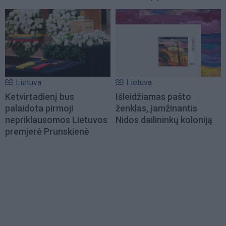
Lietuva
Lietuva
Ketvirtadienį bus
Išleidžiamas pašto
palaidota pirmoji
ženklas, įamžinantis
nepriklausomos Lietuvos
Nidos dailininkų koloniją
premjerė Prunskienė