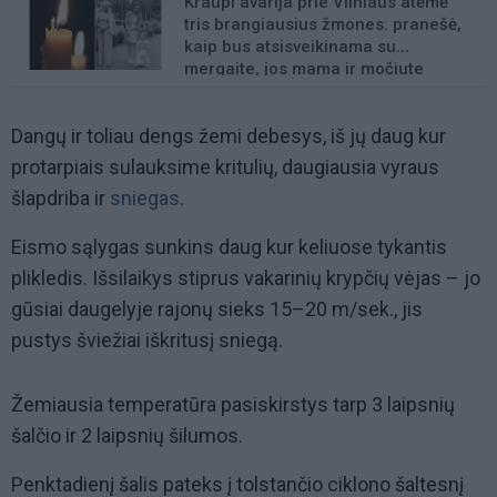
Kraupi avarija prie Vilniaus atėmė
tris brangiausius žmones: pranešė,
kaip bus atsisveikinama su
mergaite, jos mama ir močiute
Dangų ir toliau dengs žemi debesys, iš jų daug kur
protarpiais sulauksime kritulių, daugiausia vyraus
šlapdriba ir
sniegas
.
Eismo sąlygas sunkins daug kur keliuose tykantis
plikledis. Išsilaikys stiprus vakarinių krypčių vėjas – jo
gūsiai daugelyje rajonų sieks 15–20 m/sek., jis
pustys šviežiai iškritusį sniegą.
Žemiausia temperatūra pasiskirstys tarp 3 laipsnių
šalčio ir 2 laipsnių šilumos.
Penktadienį šalis pateks į tolstančio ciklono šaltesnį