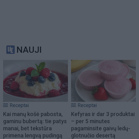
NAUJI
Receptai
Receptai
Kai manų košė pabosta,
Kefyras ir dar 3 produktai
gaminu bubertą: tie patys
– per 5 minutes
manai, bet tekstūra
pagaminsite gaivų ledų-
primena lengvą pudingą
glotnučio desertą