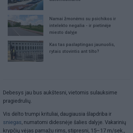
Namai žmonėms su psichikos ir
intelekto negalia - ir pietinėje
miesto dalyje
Kas tas paslaptingas jaunuolis,
rytais stovintis ant tilto?
Debesys jau bus aukštesni, vietomis sulauksime
pragiedrulių.
Vis dėlto trumpi krituliai, daugiausia šlapdriba ir
sniegas
, numatomi didesnėje šalies dalyje. Vakarinių
krypčių vėjas pamažu rims, stipresni, 15–17 m/sek.,