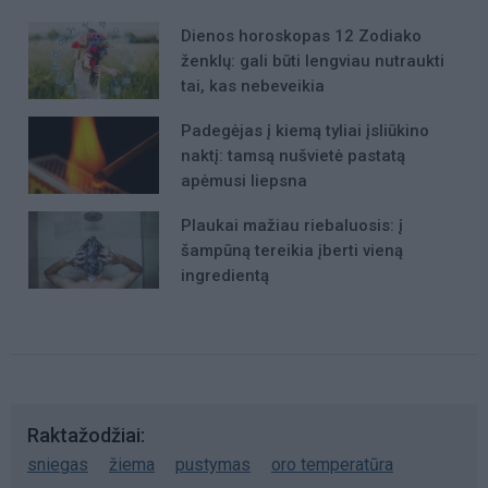
Dienos horoskopas 12 Zodiako
ženklų: gali būti lengviau nutraukti
tai, kas nebeveikia
Padegėjas į kiemą tyliai įsliūkino
naktį: tamsą nušvietė pastatą
apėmusi liepsna
Plaukai mažiau riebaluosis: į
šampūną tereikia įberti vieną
ingredientą
Raktažodžiai
sniegas
žiema
pustymas
oro temperatūra