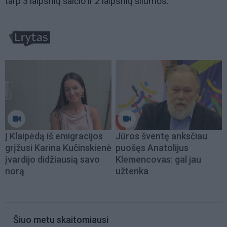
tarp 3 laipsnių šalčio ir 2 laipsnių šilumos.
Į Klaipėdą iš emigracijos
Jūros šventę anksčiau
grįžusi Karina Kučinskienė
puošęs Anatolijus
įvardijo didžiausią savo
Klemencovas: gal jau
norą
užtenka
Šiuo metu skaitomiausi