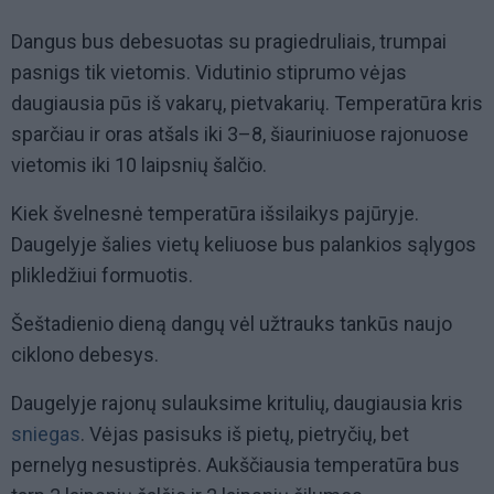
Dangus bus debesuotas su pragiedruliais, trumpai
pasnigs tik vietomis. Vidutinio stiprumo vėjas
daugiausia pūs iš vakarų, pietvakarių. Temperatūra kris
sparčiau ir oras atšals iki 3–8, šiauriniuose rajonuose
vietomis iki 10 laipsnių šalčio.
Kiek švelnesnė temperatūra išsilaikys pajūryje.
Daugelyje šalies vietų keliuose bus palankios sąlygos
plikledžiui formuotis.
Šeštadienio dieną dangų vėl užtrauks tankūs naujo
ciklono debesys.
Daugelyje rajonų sulauksime kritulių, daugiausia kris
sniegas
. Vėjas pasisuks iš pietų, pietryčių, bet
pernelyg nesustiprės. Aukščiausia temperatūra bus