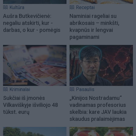
Kultūra
Receptai
Aušra Butkevičienė:
Naminiai rageliai su
negaliu atskirti, kur -
abrikosais – minkšti,
darbas, o kur - pomėgis
kvapnūs ir lengvai
pagaminami
Kriminalai
Pasaulis
Sukčiai iš įmonės
„Kinijos Nostradamu“
Vilkaviškyje išviliojo 48
vadinamas profesorius
tūkst. eurų
skelbia: kare JAV laukia
skaudus pralaimėjimas