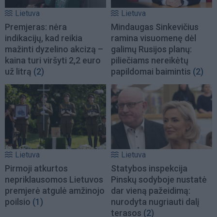
Lietuva
Lietuva
Premjeras: nėra
Mindaugas Sinkevičius
indikacijų, kad reikia
ramina visuomenę dėl
mažinti dyzelino akcizą –
galimų Rusijos planų:
kaina turi viršyti 2,2 euro
piliečiams nereikėtų
už litrą
(2)
papildomai baimintis
(2)
Lietuva
Lietuva
Pirmoji atkurtos
Statybos inspekcija
nepriklausomos Lietuvos
Pinskų sodyboje nustatė
premjerė atgulė amžinojo
dar vieną pažeidimą:
poilsio
(1)
nurodyta nugriauti dalį
terasos
(2)