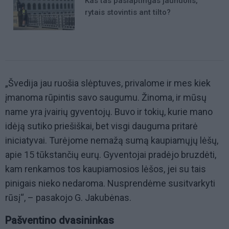
Kas tas paslaptingas jaunuolis,
rytais stovintis ant tilto?
„Švedija jau ruošia slėptuves, privalome ir mes kiek
įmanoma rūpintis savo saugumu. Žinoma, ir mūsų
name yra įvairių gyventojų. Buvo ir tokių, kurie mano
idėją sutiko priešiškai, bet visgi dauguma pritarė
iniciatyvai. Turėjome nemažą sumą kaupiamųjų lėšų,
apie 15 tūkstančių eurų. Gyventojai pradėjo bruzdėti,
kam renkamos tos kaupiamosios lėšos, jei su tais
pinigais nieko nedaroma. Nusprendėme susitvarkyti
rūsį“, – pasakojo G. Jakubėnas.
Pašventino dvasininkas