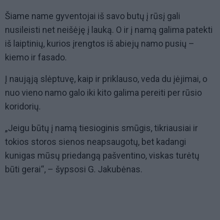
Šiame name gyventojai iš savo butų į rūsį gali
nusileisti net neišėję į lauką. O ir į namą galima patekti
iš laiptinių, kurios įrengtos iš abiejų namo pusių –
kiemo ir fasado.
Į naująją slėptuvę, kaip ir priklauso, veda du įėjimai, o
nuo vieno namo galo iki kito galima pereiti per rūsio
koridorių.
„Jeigu būtų į namą tiesioginis smūgis, tikriausiai ir
tokios storos sienos neapsaugotų, bet kadangi
kunigas mūsų priedangą pašventino, viskas turėtų
būti gerai“, – šypsosi G. Jakubėnas.