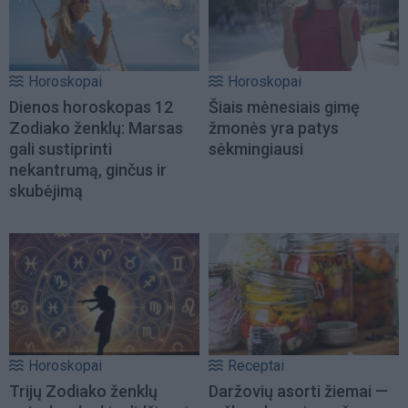
Horoskopai
Horoskopai
Dienos horoskopas 12
Šiais mėnesiais gimę
Zodiako ženklų: Marsas
žmonės yra patys
gali sustiprinti
sėkmingiausi
nekantrumą, ginčus ir
skubėjimą
Horoskopai
Receptai
Trijų Zodiako ženklų
Daržovių asorti žiemai —