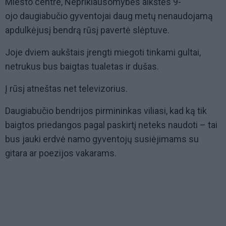
Miesto centre, Nepriklausomybės aikštės 9-
ojo daugiabučio gyventojai daug metų nenaudojamą
apdulkėjusį bendrą rūsį pavertė slėptuve.
Joje dviem aukštais įrengti miegoti tinkami gultai,
netrukus bus baigtas tualetas ir dušas.
Į rūsį atneštas net televizorius.
Daugiabučio bendrijos pirmininkas viliasi, kad ką tik
baigtos priedangos pagal paskirtį neteks naudoti – tai
bus jauki erdvė namo gyventojų susiėjimams su
gitara ar poezijos vakarams.