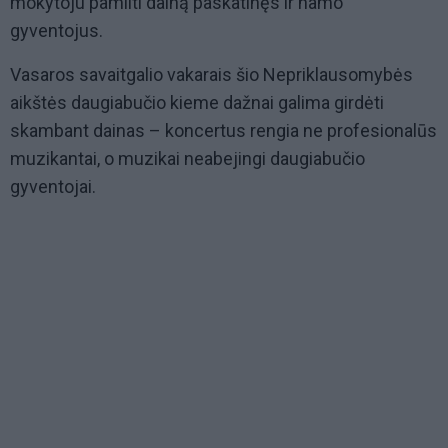
mokytoju pamilti dainą paskatinęs ir namo
gyventojus.
Vasaros savaitgalio vakarais šio Nepriklausomybės
aikštės daugiabučio kieme dažnai galima girdėti
skambant dainas – koncertus rengia ne profesionalūs
muzikantai, o muzikai neabejingi daugiabučio
gyventojai.