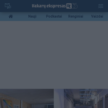
Pereiti
į
pagrindinį
Mobile
Nauji
Podkastai
Renginiai
Vaizdai
turinį
menu
bottom