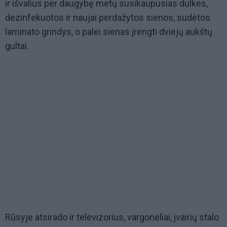
ir išvalius per daugybę metų susikaupusias dulkes,
dezinfekuotos ir naujai perdažytos sienos, sudėtos
laminato grindys, o palei sienas įrengti dviejų aukštų
gultai.
Rūsyje atsirado ir televizorius, vargonėliai, įvairių stalo