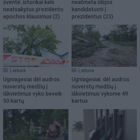
šventė: istorikai kels
neatmeta idėjos
neatsakytus prezidento
kandidatuoti į
epochos klausimus
(2)
prezidentus
(23)
Lietuva
Lietuva
Ugniagesiai dėl audros
Ugniagesiai: dėl audros
nuverstų medžių į
nuverstų medžių į
iškvietimus vyko beveik
iškvietimus vykome 49
50 kartų
kartus