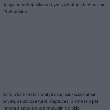
Daugiabutis Nepriklausomybės aikštėje statytas apie
1959-uosius.
Šaltojo karo metais statyti daugiaaukščiai namai
privalėjo rūsiuose turėti slėptuves. Šiame taip pat
įrengta slėptuvė nuo branduolinio ginklo.