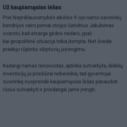
Už kaupiamąsias lėšas
Prie Nepriklausomybės aikštės 9-ojo namo savininkų
bendrijos vairo pernai stojęs Gendrius Jakubėnas
svarsto, kad atsarga gėdos nedaro, ypač
kai geopolitinė situacija tokia įtempta. Net švedai
pradėjo rūpintis slėptuvių įsirengimu.
Kadangi namas renovuotas, aplinka sutvarkyta, didelių
investicijų jo priežiūrai nebereikia, tad gyventojai
susirinkę nusprendė kaupiamąsias lėšas panaudoti
rūsiui sutvarkyti ir priedangai jame įrengti.