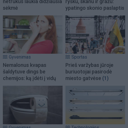
netrukus laukia didžiausia
ryšku, skanu ir gražu:
sėkmė
ypatingo skonio paslaptis
Gyvenimas
Sportas
Nemalonus kvapas
Prieš varžybas jūroje
šaldytuve dings be
buriuotojai pasirodė
chemijos: ką įdėti į vidų
miesto gatvėse
(1)
Gyvenimas
Technologijos