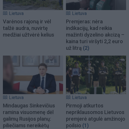
Lietuva
Lietuva
Varėnos rajoną ir vėl
Premjeras: nėra
talžė audra, nuvirtę
indikacijų, kad reikia
medžiai užtvėrė kelius
mažinti dyzelino akcizą –
kaina turi viršyti 2,2 euro
už litrą
(2)
Lietuva
Lietuva
Mindaugas Sinkevičius
Pirmoji atkurtos
ramina visuomenę dėl
nepriklausomos Lietuvos
galimų Rusijos planų:
premjerė atgulė amžinojo
piliečiams nereikėtų
poilsio
(1)