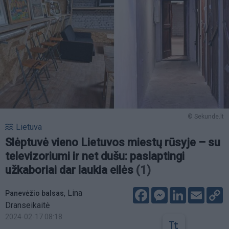
© Sekunde.lt
Lietuva
Slėptuvė vieno Lietuvos miestų rūsyje – su
televizoriumi ir net dušu: paslaptingi
užkaboriai dar laukia eilės
(1)
Facebook
Messenger
LinkedIn
Email
C
,
Lina
Panevėžio balsas
L
Dranseikaitė
2024-02-17 08:18