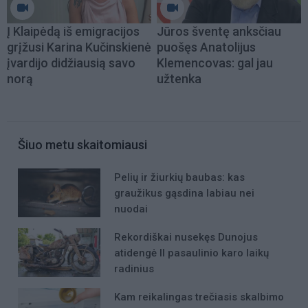
Į Klaipėdą iš emigracijos
Jūros šventę anksčiau
grįžusi Karina Kučinskienė
puošęs Anatolijus
įvardijo didžiausią savo
Klemencovas: gal jau
norą
užtenka
Šiuo metu skaitomiausi
Pelių ir žiurkių baubas: kas
graužikus gąsdina labiau nei
nuodai
Rekordiškai nusekęs Dunojus
atidengė II pasaulinio karo laikų
radinius
Kam reikalingas trečiasis skalbimo