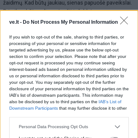
žaidimų. Kad būtų jaukiau, sienas papuošė paveikslai.
Prireikus būtų galima atnešti ir šaldytuvą.
ve.lt -
Do Not Process My Personal Information
Nors pats G. Jakubėnas išgyvenimo krepšelio dar
nesusiruošęs, tikina, kad jo poreikiai minimalūs –
If you wish to opt-out of the sale, sharing to third parties, or
užtektų stiklainio riešutų ir džiovintų vaisių bei
processing of your personal or sensitive information for
targeted advertising by us, please use the below opt-out
vandens. O ir kiekvieno gyventojo rūsyje tikriausiai
section to confirm your selection. Please note that after your
būtų galima rasti įvairių konservuotų gėrybių.
opt-out request is processed you may continue seeing
interest-based ads based on personal information utilized by
„Įsirengti slėptuvę, žinoma, kainavo, nors stengėmės
us or personal information disclosed to third parties prior to
kiek įmanoma kukliau viską daryti. Panevėžio meistrai
your opt-out. You may separately opt-out of the further
disclosure of your personal information by third parties on the
pasirodė mums sunkiai įkandami. Laimei, pavyko Biržų
IAB’s list of downstream participants. This information may
rajone rasti pigiau dirbantį žmogų. Dar nebaigėme visų
also be disclosed by us to third parties on the
IAB’s List of
darbų. Esame numatę slėptuvėje įsirengti ir dušą bei
Downstream Participants
that may further disclose it to other
third parties.
tualetą“, – pasakojo namo pirmininkas.
Personal Data Processing Opt Outs