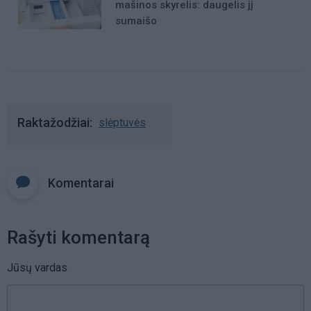
mašinos skyrelis: daugelis jį
sumaišo
Raktažodžiai
slėptuvės
Komentarai
Rašyti komentarą
Jūsų vardas