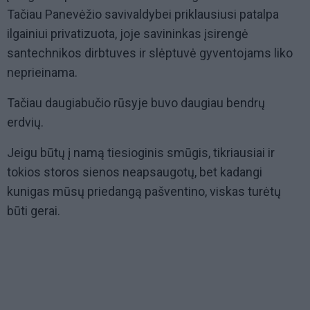
Tačiau Panevėžio savivaldybei priklausiusi patalpa
ilgainiui privatizuota, joje savininkas įsirengė
santechnikos dirbtuves ir slėptuvė gyventojams liko
neprieinama.
Tačiau daugiabučio rūsyje buvo daugiau bendrų
erdvių.
Jeigu būtų į namą tiesioginis smūgis, tikriausiai ir
tokios storos sienos neapsaugotų, bet kadangi
kunigas mūsų priedangą pašventino, viskas turėtų
būti gerai.