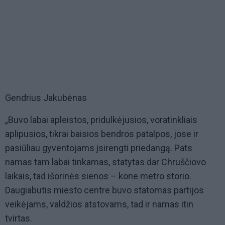
Gendrius Jakubėnas
„Buvo labai apleistos, pridulkėjusios, voratinkliais
aplipusios, tikrai baisios bendros patalpos, jose ir
pasiūliau gyventojams įsirengti priedangą. Pats
namas tam labai tinkamas, statytas dar Chruščiovo
laikais, tad išorinės sienos – kone metro storio.
Daugiabutis miesto centre buvo statomas partijos
veikėjams, valdžios atstovams, tad ir namas itin
tvirtas.