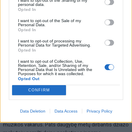
I want to opt-out of the Sharing of my
personal data.
Opted In
I want to opt-out of the Sale of my
Personal Data.
Opted In
I want to opt-out of processing my
Personal Data for Targeted Advertising.
Opted In
I want to opt-out of Collection, Use,
Retention, Sale, and/or Sharing of my
Personal Data that Is Unrelated with the
Purposes for which it was collected.
Slėptuvei pritaikytas suremontuotas patalpas
Opted Out
gyventojai planuoja panaudoti ir kur kas
CONFIRM
linksmesniems atvejams.
G. Jakubėnas jau svarsto, kad daugiabučio rūsyje bus
Data Deletion
Data Access
Privacy Policy
galima rengti ir poezijos skaitymus ar kamerinės
muzikos vakarus. Pats daugybę metų dirbantis džiazo