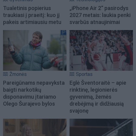
Tualetinis popierius
„iPhone Air 2“ pasirodys
traukiasi į praeitį: kuo jį
2027 metais: laukia penki
pakeis artimiausiu metu
svarbūs atnaujinimai
Žmonės
Sportas
Pareigūnams nepavyksta
Eglė Šventoraitė – apie
baigti narkotikų
rinktinę, legionierės
disponavimu įtariamo
gyvenimą, žemės
Olego Šurajevo bylos
drebėjimą ir didžiausią
svajonę