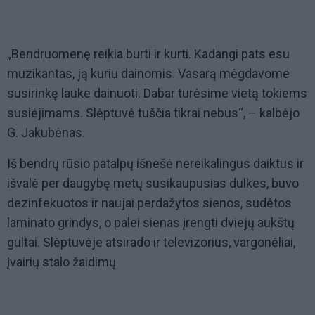
„Bendruomenę reikia burti ir kurti. Kadangi pats esu
muzikantas, ją kuriu dainomis. Vasarą mėgdavome
susirinkę lauke dainuoti. Dabar turėsime vietą tokiems
susiėjimams. Slėptuvė tuščia tikrai nebus“, – kalbėjo
G. Jakubėnas.
Iš bendrų rūsio patalpų išnešė nereikalingus daiktus ir
išvalė per daugybę metų susikaupusias dulkes, buvo
dezinfekuotos ir naujai perdažytos sienos, sudėtos
laminato grindys, o palei sienas įrengti dviejų aukštų
gultai. Slėptuvėje atsirado ir televizorius, vargonėliai,
įvairių stalo žaidimų