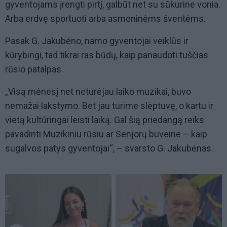
gyventojams įrengti pirtį, galbūt net su sūkurine vonia.
Arba erdvę sportuoti arba asmeninėms šventėms.
Pasak G. Jakubėno, namo gyventojai veiklūs ir
kūrybingi, tad tikrai ras būdų, kaip panaudoti tuščias
rūsio patalpas.
„Visą mėnesį net neturėjau laiko muzikai, buvo
nemažai lakstymo. Bet jau turime slėptuvę, o kartu ir
vietą kultūringai leisti laiką. Gal šią priedangą reiks
pavadinti Muzikiniu rūsiu ar Senjorų buveine – kaip
sugalvos patys gyventojai“, – svarsto G. Jakubėnas.