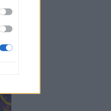
e dėl
k jo,
i