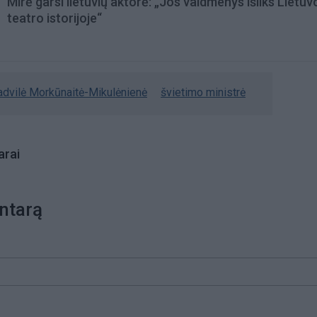
Mirė garsi lietuvių aktorė: „Jos vaidmenys išliks Lietuv
teatro istorijoje“
advilė Morkūnaitė-Mikulėnienė
švietimo ministrė
rai
ntarą