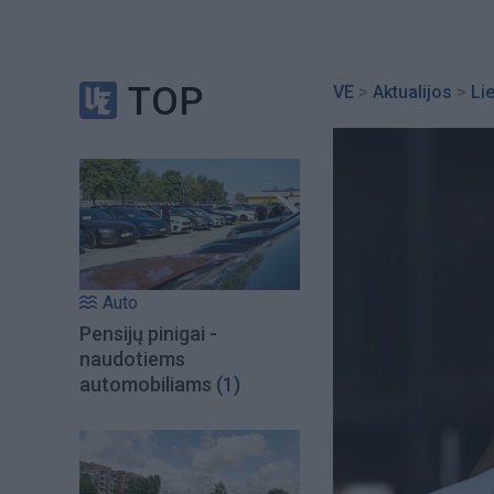
TOP
VE
>
Aktualijos
>
Li
Auto
Pensijų pinigai -
naudotiems
automobiliams
(1)