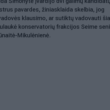
ida Šimonytė įvardijo dvi galimų kandidatų
strus pavardes, žiniasklaida skelbia, jog
adovės klausimo, ar sutiktų vadovauti šia
 sulaukė konservatorių frakcijos Seime sen
ūnaitė-Mikulėnienė.