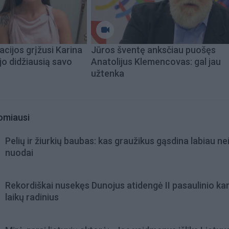
acijos grįžusi Karina
Jūros šventę anksčiau puošęs
jo didžiausią savo
Anatolijus Klemencovas: gal jau
užtenka
omiausi
Pelių ir žiurkių baubas: kas graužikus gąsdina labiau ne
nuodai
Rekordiškai nusekęs Dunojus atidengė II pasaulinio ka
laikų radinius