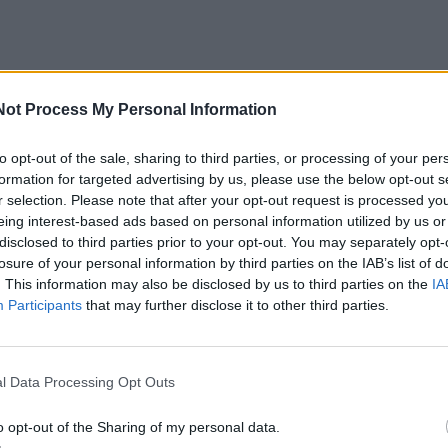
 su premjere, ji yra man minėjusi. Jokios konkretikos nė
Not Process My Personal Information
mogus ir, jeigu reikės prisiimti atsakomybę, tai galėsiu t
kstyvoka“, – naujienų portalui lrt.lt ketvirtadienį teigė R.
to opt-out of the sale, sharing to third parties, or processing of your per
formation for targeted advertising by us, please use the below opt-out s
nienė.
r selection. Please note that after your opt-out request is processed y
eing interest-based ads based on personal information utilized by us or
ketvirtadienį G. Nausėda nurodė, jog premjerė I. Šimonyt
disclosed to third parties prior to your opt-out. You may separately opt-
losure of your personal information by third parties on the IAB’s list of
atūras švietimo, mokslo ir sporto ministro postui užimti.
. This information may also be disclosed by us to third parties on the
IA
Participants
that may further disclose it to other third parties.
iau, kilus nepasitenkinimui dėl tarpinių vienuoliktokų
ietimo, mokslo ir sporto ministro pareigų pasitraukė Gintau
l Data Processing Opt Outs
o opt-out of the Sharing of my personal data.
 ministerijai pavesta socialinės apsaugos ir darbo ministre