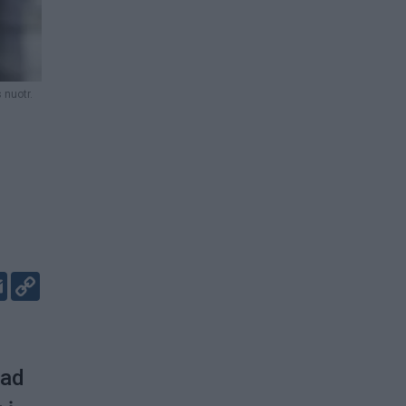
 nuotr.
er
kedIn
Email
Copy
Link
kad