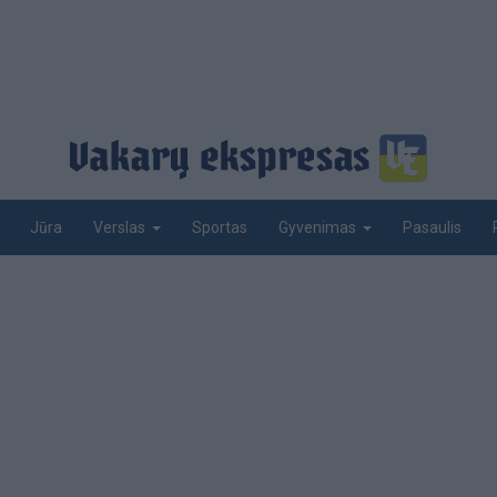
Jūra
Sportas
Pasaulis
Verslas
Gyvenimas