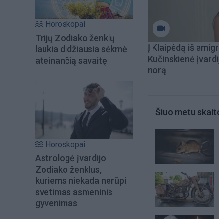
Horoskopai
Trijų Zodiako ženklų
Į Klaipėdą iš emigr
laukia didžiausia sėkmė
Kučinskienė įvardi
ateinančią savaitę
norą
Šiuo metu skait
Horoskopai
Astrologė įvardijo
Zodiako ženklus,
kuriems niekada nerūpi
svetimas asmeninis
gyvenimas