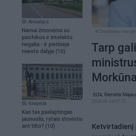
Aktualijos
Namai žmonėms su
© Žiniasklaida: tarp gal
psichikos ir intelekto
Tarp gal
negalia - ir pietinėje
miesto dalyje
(10)
ministru
Morkūna
,
Raminta Majau
ELTA
2024-06-14 07:13
Klaipėda
Kas tas paslaptingas
jaunuolis, rytais stovintis
Ketvirtadienį
ant tilto?
(10)