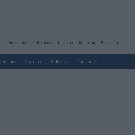
Desktop
Prenumerata
Skelbimai
Reklama
Kontaktai
Prisijungti
menu
top
Renginiai
Galerijos
Podkastai
Daugiau