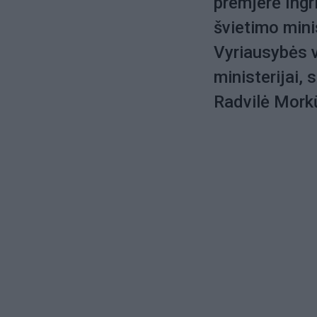
premjerė Ingr
švietimo mini
Vyriausybės v
ministerijai,
Radvilė Mork