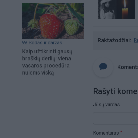
Raktažodžiai
R
Sodas ir daržas
Kaip užtikrinti gausų
braškių derlių: viena
vasaros procedūra
Komenta
nulems viską
Rašyti kome
Jūsų vardas
Komentaras