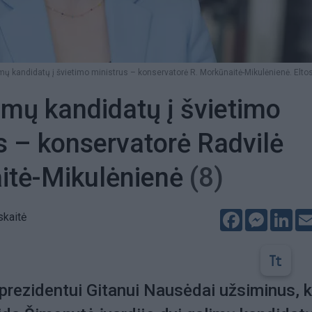
imų kandidatų į švietimo ministrus – konservatorė R. Morkūnaitė-Mikulėnienė. Eltos
imų kandidatų į švietimo
s – konservatorė Radvilė
itė-Mikulėnienė
(8)
Facebook
Messeng
Lin
skaitė
 prezidentui Gitanui Nausėdai užsiminus, 