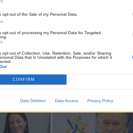
In
, tęsiantis skandalui dėl finansinių technologijų įmonės
o opt-out of the Sale of my Personal Data.
rės pareigų ji pasitraukė.
In
to opt-out of processing my Personal Data for Targeted
entas praėjusią savaitę vylėsi, kad sutarimas su premjer
ing.
In
kandidatūros bus kelių savaičių perspektyvoje. Visgi, pasa
jos vadovas greičiausiai bus tvirtinamas liepos mėnesį, ka
o opt-out of Collection, Use, Retention, Sale, and/or Sharing
ersonal Data that Is Unrelated with the Purposes for which it
ybės įgaliojimų klausimas.
lected.
Out
CONFIRM
Data Deletion
Data Access
Privacy Policy