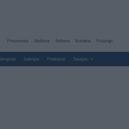
Desktop
Prenumerata
Skelbimai
Reklama
Kontaktai
Prisijungti
menu
top
Renginiai
Galerijos
Podkastai
Daugiau