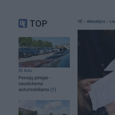
TOP
VE
>
Aktualijos
>
Li
Auto
Pensijų pinigai -
naudotiems
automobiliams
(1)