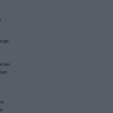
s
ingė,
nė bei
omas
s,
ma