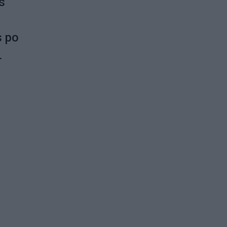
s
s po
.