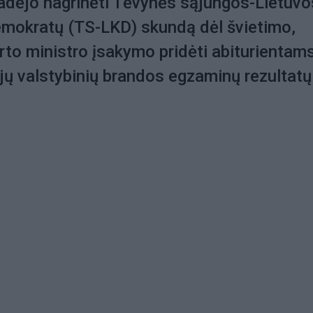
radėjo nagrinėti Tėvynės sąjungos-Lietuvo
emokratų (TS-LKD) skundą dėl švietimo,
rto ministro įsakymo pridėti abiturientam
 jų valstybinių brandos egzaminų rezultatų