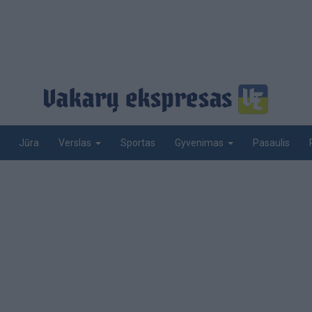
Jūra
Sportas
Pasaulis
Verslas
Gyvenimas