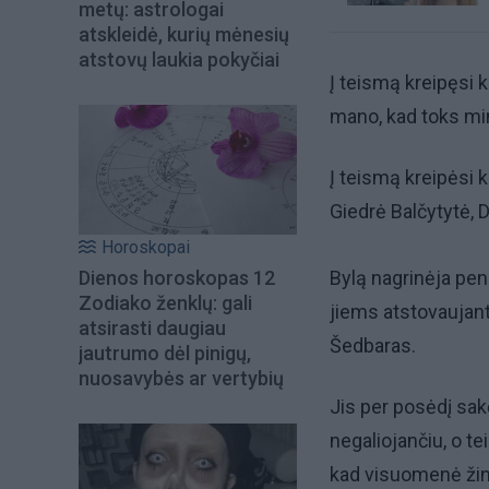
metų: astrologai
atskleidė, kurių mėnesių
atstovų laukia pokyčiai
Į teismą kreipęsi k
mano, kad toks min
Į teismą kreipėsi 
Giedrė Balčytytė, D
Horoskopai
Dienos horoskopas 12
Bylą nagrinėja penk
Zodiako ženklų: gali
jiems atstovaujan
atsirasti daugiau
Šedbaras.
jautrumo dėl pinigų,
nuosavybės ar vertybių
Jis per posėdį sakė
negaliojančiu, o te
kad visuomenė žino