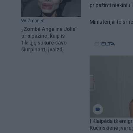
pripažinti niekiniu 
Žmonės
Ministerijai teism
„Zombė Angelina Jolie“
prisipažino, kaip iš
tikrųjų sukūrė savo
šiurpinantį įvaizdį
Į Klaipėdą iš emigr
Kučinskienė įvardi