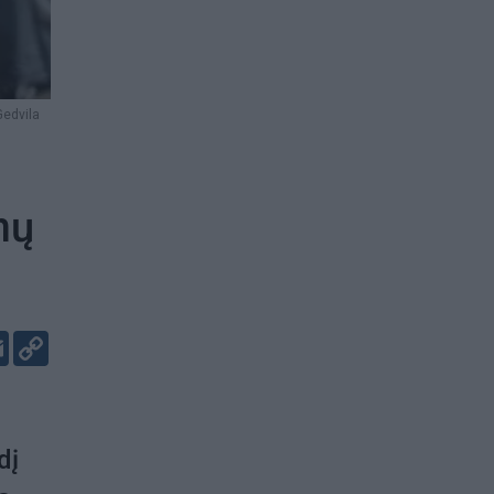
Gedvila
nų
er
kedIn
Email
Copy
Link
dį