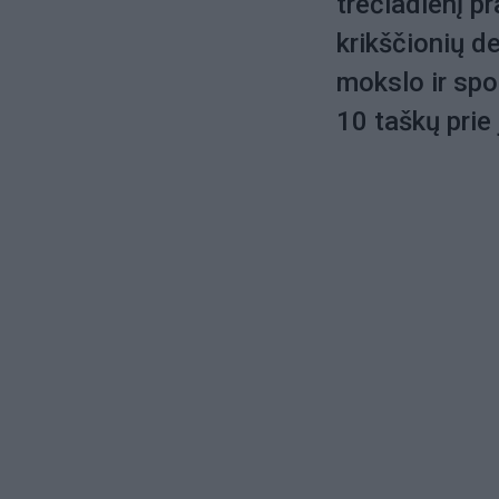
trečiadienį p
krikščionių d
mokslo ir spo
10 taškų prie