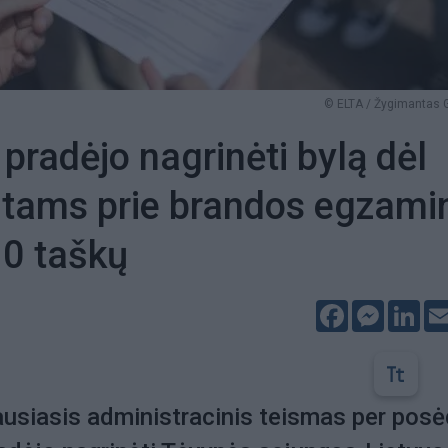
© ELTA / Žygimantas 
pradėjo nagrinėti bylą dėl
ntams prie brandos egzami
10 taškų
Facebook
Messeng
Lin
ausiasis administracinis teismas per posė