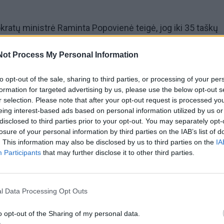
ratų ministrė Raminta Popovienė teigė, jog iki 35 taškų
šlaikymo kartelė buvo per aukšta. Dėl to, pasak jos, buvo
Not Process My Personal Information
 egzaminų, išskyrus lietuvių kalbos ir literatūros, rezulta
.
to opt-out of the sale, sharing to third parties, or processing of your per
formation for targeted advertising by us, please use the below opt-out s
r selection. Please note that after your opt-out request is processed y
. Popovienė, nuspręsta nuo 1 iki 5 taškų pridėti ir tiems
eing interest-based ads based on personal information utilized by us or
pirmoje matematikos egzamino dalyje surinko nuo 17 iki 
disclosed to third parties prior to your opt-out. You may separately opt-
losure of your personal information by third parties on the IAB’s list of
. This information may also be disclosed by us to third parties on the
IA
Participants
that may further disclose it to other third parties.
ulaukė opozicijos, Lietuvos moksleivių sąjungos (LMS)
 tokia sistema demotyvuoja stropiausius mokinius.
l Data Processing Opt Outs
o opt-out of the Sharing of my personal data.