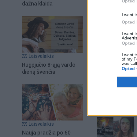
Opted 
dažna klaida
I want t
Opted 
I want 
Advertis
Opted 
I want t
Laisvalaikis
of my P
was col
Rugpjūčio 8-ąją vardo
Opted 
dieną švenčia
Šiuo metu skait
Laisvalaikis
Nauja pradžia po 60