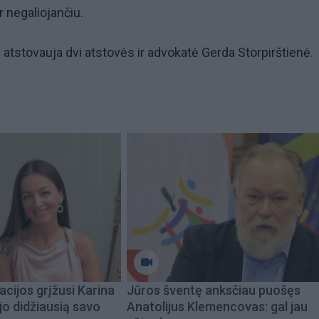
ir negaliojančiu.
e atstovauja dvi atstovės ir advokatė Gerda Storpirštienė.
acijos grįžusi Karina
Jūros šventę anksčiau puošęs
jo didžiausią savo
Anatolijus Klemencovas: gal jau