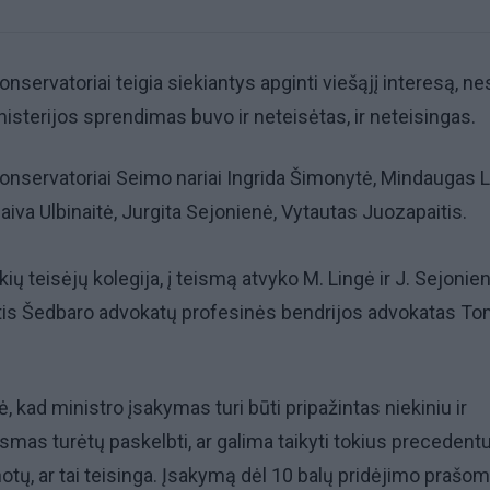
onservatoriai teigia siekiantys apginti viešąjį interesą, ne
isterijos sprendimas buvo ir neteisėtas, ir neteisingas.
konservatoriai Seimo nariai Ingrida Šimonytė, Mindaugas L
aiva Ulbinaitė, Jurgita Sejonienė, Vytautas Juozapaitis.
ių teisėjų kolegija, į teismą atvyko M. Lingė ir J. Sejonie
tis Šedbaro advokatų profesinės bendrijos advokatas T
, kad ministro įsakymas turi būti pripažintas niekiniu ir
ismas turėtų paskelbti, ar galima taikyti tokius precedentu
tų, ar tai teisinga. Įsakymą dėl 10 balų pridėjimo prašo