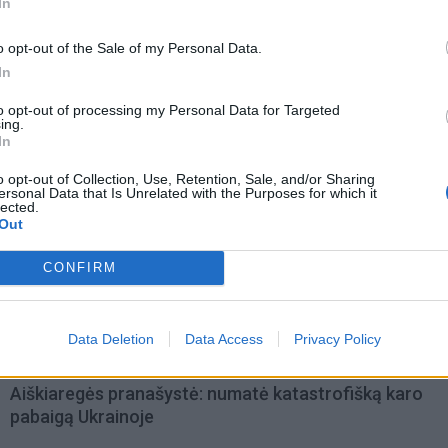
In
o opt-out of the Sale of my Personal Data.
In
to opt-out of processing my Personal Data for Targeted
ing.
In
o opt-out of Collection, Use, Retention, Sale, and/or Sharing
ersonal Data that Is Unrelated with the Purposes for which it
lected.
Out
omiausi
CONFIRM
Pelių ir žiurkių baubas: kas graužikus gąsdina labiau ne
nuodai
Data Deletion
Data Access
Privacy Policy
Aiškiaregės pranašystė: numatė katastrofišką karo
pabaigą Ukrainoje