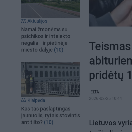
Aktualijos
Namai žmonėms su
psichikos ir intelekto
Teismas 
negalia - ir pietinėje
miesto dalyje
(10)
abiturie
pridėtų 
ELTA
2026-02-25 10:44
Klaipėda
Kas tas paslaptingas
jaunuolis, rytais stovintis
Lietuvos vyri
ant tilto?
(10)