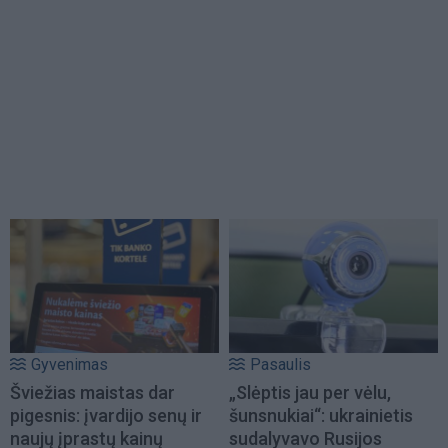
Gyvenimas
Pasaulis
Šviežias maistas dar
„Slėptis jau per vėlu,
pigesnis: įvardijo senų ir
šunsnukiai“: ukrainietis
naujų įprastų kainų
sudalyvavo Rusijos