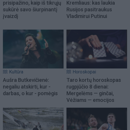
prisipažino, kaip iš tikrųjų
Kremliaus: kas laukia
sukūrė savo šiurpinantį
Rusijos pasitraukus
įvaizdį
Vladimirui Putinui
Kultūra
Horoskopai
Aušra Butkevičienė:
Taro kortų horoskopas
negaliu atskirti, kur -
rugpjūčio 8 dienai:
darbas, o kur - pomėgis
Mergelėms — ginčai,
Vėžiams — emocijos