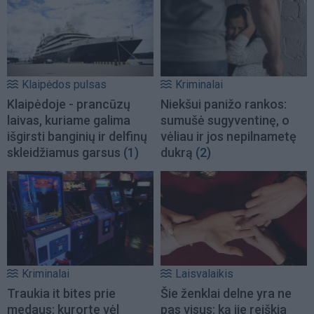
Klaipėdos pulsas
Kriminalai
Klaipėdoje - prancūzų
Niekšui panižo rankos:
laivas, kuriame galima
sumušė sugyventinę, o
išgirsti banginių ir delfinų
vėliau ir jos nepilnametę
skleidžiamus garsus
(1)
dukrą
(2)
Kriminalai
Laisvalaikis
Traukia it bites prie
Šie ženklai delne yra ne
medaus: kurorte vėl
pas visus: ką jie reiškia