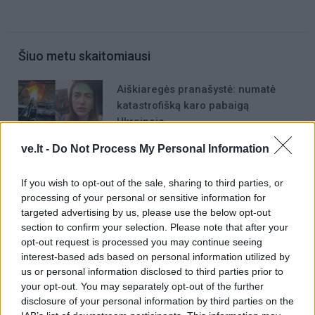
Šiuo metu skaitomiausi
Aiškiaregės pranašystė: numatė
katastrofišką karo pabaigą
Ukrainoje
ve.lt -
Do Not Process My Personal Information
Negrįžo iš Jūros šventės: artimieji
laukė dvi savaites
If you wish to opt-out of the sale, sharing to third parties, or
processing of your personal or sensitive information for
„Fūristas“ į judrią sankryžą įlėkė „ant
targeted advertising by us, please use the below opt-out
section to confirm your selection. Please note that after your
rankinio“: vilkiko puspriekabės ratai
opt-out request is processed you may continue seeing
pakilo į orą
interest-based ads based on personal information utilized by
us or personal information disclosed to third parties prior to
your opt-out. You may separately opt-out of the further
disclosure of your personal information by third parties on the