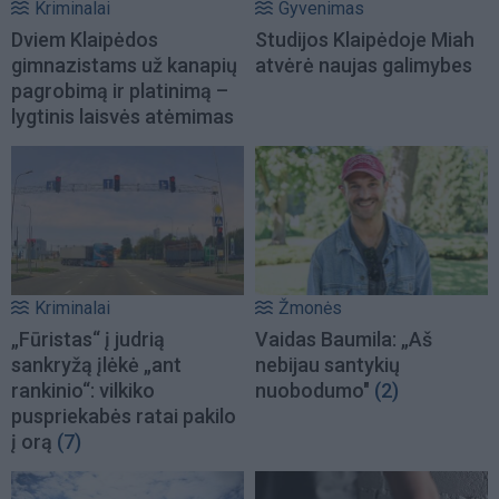
Kriminalai
Gyvenimas
Dviem Klaipėdos
Studijos Klaipėdoje Miah
gimnazistams už kanapių
atvėrė naujas galimybes
pagrobimą ir platinimą –
lygtinis laisvės atėmimas
Kriminalai
Žmonės
„Fūristas“ į judrią
Vaidas Baumila: „Aš
sankryžą įlėkė „ant
nebijau santykių
rankinio“: vilkiko
nuobodumo"
(2)
puspriekabės ratai pakilo
į orą
(7)