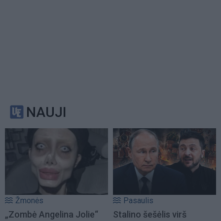
NAUJI
Žmonės
Pasaulis
„Zombė Angelina Jolie“
Stalino šešėlis virš