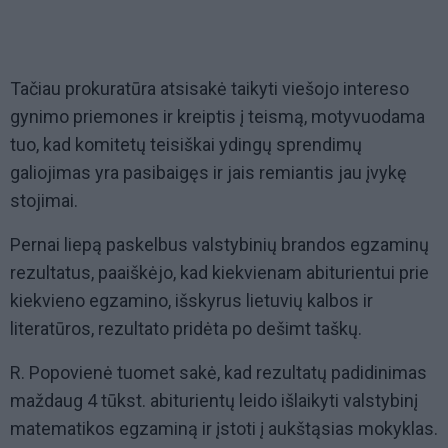
Tačiau prokuratūra atsisakė taikyti viešojo intereso
gynimo priemones ir kreiptis į teismą, motyvuodama
tuo, kad komitetų teisiškai ydingų sprendimų
galiojimas yra pasibaigęs ir jais remiantis jau įvykę
stojimai.
Pernai liepą paskelbus valstybinių brandos egzaminų
rezultatus, paaiškėjo, kad kiekvienam abiturientui prie
kiekvieno egzamino, išskyrus lietuvių kalbos ir
literatūros, rezultato pridėta po dešimt taškų.
R. Popovienė tuomet sakė, kad rezultatų padidinimas
maždaug 4 tūkst. abiturientų leido išlaikyti valstybinį
matematikos egzaminą ir įstoti į aukštąsias mokyklas.