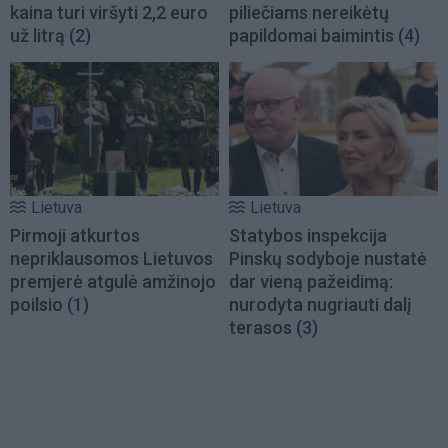
kaina turi viršyti 2,2 euro
piliečiams nereikėtų
už litrą
(2)
papildomai baimintis
(4)
Lietuva
Lietuva
Pirmoji atkurtos
Statybos inspekcija
nepriklausomos Lietuvos
Pinskų sodyboje nustatė
premjerė atgulė amžinojo
dar vieną pažeidimą:
poilsio
(1)
nurodyta nugriauti dalį
terasos
(3)