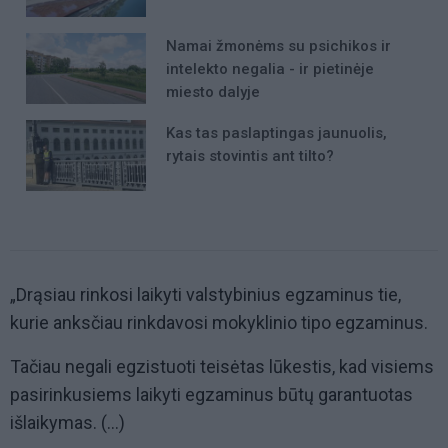
Namai žmonėms su psichikos ir
intelekto negalia - ir pietinėje
miesto dalyje
Kas tas paslaptingas jaunuolis,
rytais stovintis ant tilto?
„Drąsiau rinkosi laikyti valstybinius egzaminus tie,
kurie anksčiau rinkdavosi mokyklinio tipo egzaminus.
Tačiau negali egzistuoti teisėtas lūkestis, kad visiems
pasirinkusiems laikyti egzaminus būtų garantuotas
išlaikymas. (...)