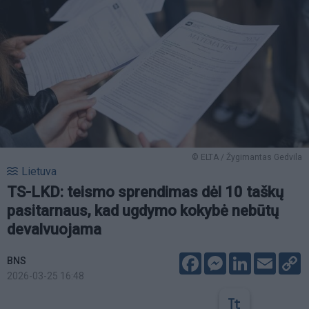
© ELTA / Žygimantas Gedvila
Lietuva
TS-LKD: teismo sprendimas dėl 10 taškų
pasitarnaus, kad ugdymo kokybė nebūtų
devalvuojama
Facebook
Messenger
LinkedIn
Email
C
BNS
L
2026-03-25 16:48