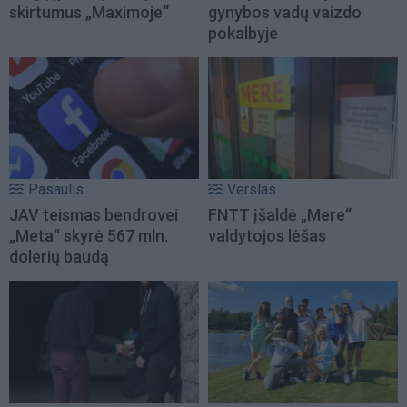
skirtumus „Maximoje“
gynybos vadų vaizdo
pokalbyje
Pasaulis
Verslas
JAV teismas bendrovei
FNTT įšaldė „Mere“
„Meta“ skyrė 567 mln.
valdytojos lėšas
dolerių baudą