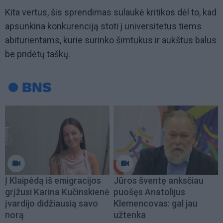
Kita vertus, šis sprendimas sulaukė kritikos dėl to, kad
apsunkina konkurenciją stoti į universitetus tiems
abiturientams, kurie surinko šimtukus ir aukštus balus
be pridėtų taškų.
Į Klaipėdą iš emigracijos
Jūros šventę anksčiau
grįžusi Karina Kučinskienė
puošęs Anatolijus
įvardijo didžiausią savo
Klemencovas: gal jau
norą
užtenka