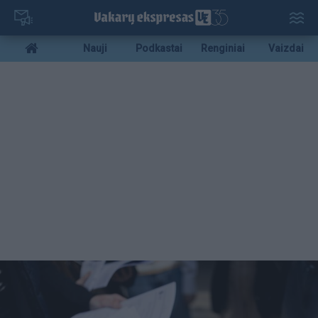
Pereiti
į
pagrindinį
Mobile
Nauji
Podkastai
Renginiai
Vaizdai
turinį
menu
bottom