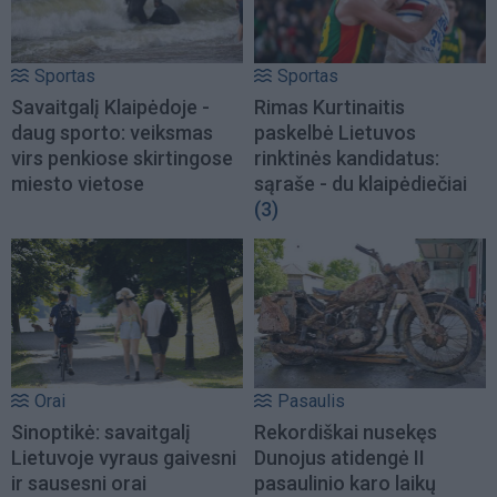
Sportas
Sportas
Savaitgalį Klaipėdoje -
Rimas Kurtinaitis
daug sporto: veiksmas
paskelbė Lietuvos
virs penkiose skirtingose
rinktinės kandidatus:
miesto vietose
sąraše - du klaipėdiečiai
(3)
Orai
Pasaulis
Sinoptikė: savaitgalį
Rekordiškai nusekęs
Lietuvoje vyraus gaivesni
Dunojus atidengė II
ir sausesni orai
pasaulinio karo laikų