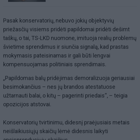
Pasak konservatorių, nebuvo jokių objektyvių
priežasčių visiems pridėti papildomai pridėti dešimt
taškų, o tai, TS-LKD nuomone, imituoja realių problemų
švietime sprendimus ir siunčia signalą, kad prastas
mokymasis pateisinamas ir gali būti lengvai
kompensuojamas politiniais sprendimais.
„Papildomas balų pridėjimas demoralizuoja geriausiai
besimokančius – nes jų brandos atestatuose
užtarnauti balai, o kitų – pagerinti priedais“, – teigia
opozicijos atstovai.
Konservatorių tvirtinimu, didesnį praėjusiais metais
neišlaikiusiųjų skaičių lėmė didesnis laikyti
apsisprendusiųjų skaičius.