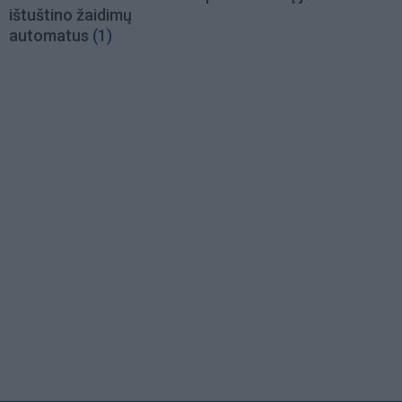
ištuštino žaidimų
automatus
(1)
Load
More