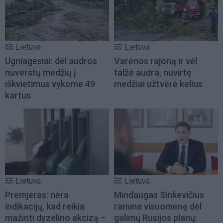
Lietuva
Lietuva
Ugniagesiai: dėl audros
Varėnos rajoną ir vėl
nuverstų medžių į
talžė audra, nuvirtę
iškvietimus vykome 49
medžiai užtvėrė kelius
kartus
Lietuva
Lietuva
Premjeras: nėra
Mindaugas Sinkevičius
indikacijų, kad reikia
ramina visuomenę dėl
mažinti dyzelino akcizą –
galimų Rusijos planų: