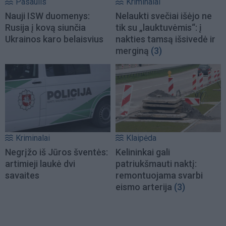
Pasaulis
Kriminalai
Nauji ISW duomenys:
Nelaukti svečiai išėjo ne
Rusija į kovą siunčia
tik su „lauktuvėmis“: į
Ukrainos karo belaisvius
nakties tamsą išsivedė ir
merginą
(3)
Kriminalai
Klaipėda
Negrįžo iš Jūros šventės:
Kelininkai gali
artimieji laukė dvi
patriukšmauti naktį:
savaites
remontuojama svarbi
eismo arterija
(3)