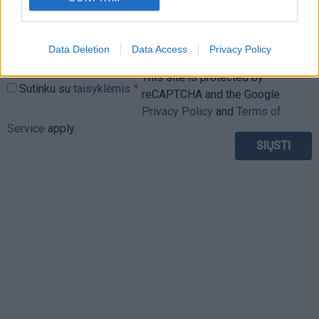
Data Deletion
Data Access
Privacy Policy
This site is protected by
Sutinku su
taisyklėmis
reCAPTCHA and the Google
Privacy Policy
and
Terms of
Service
apply.