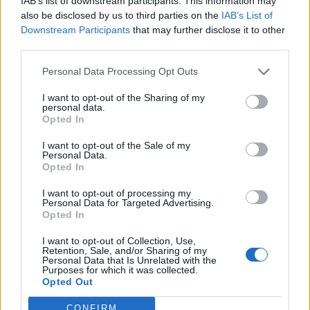
IAB’s list of downstream participants. This information may
also be disclosed by us to third parties on the
IAB’s List of
Downstream Participants
that may further disclose it to other
Raktažodžiai
egzaminai
third parties.
Personal Data Processing Opt Outs
Komentarai
I want to opt-out of the Sharing of my
personal data.
Opted In
Rašyti komentarą
I want to opt-out of the Sale of my
Personal Data.
Opted In
Jūsų vardas
I want to opt-out of processing my
Personal Data for Targeted Advertising.
Opted In
Komentaras
I want to opt-out of Collection, Use,
Retention, Sale, and/or Sharing of my
Personal Data that Is Unrelated with the
Purposes for which it was collected.
Opted Out
CONFIRM