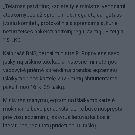
„Teismas patvirtino, kad ateityje ministrai vengdami
atsakomybės už sprendimus, negalėtų dangstytis
įvairių komitetų protokoliniais sprendimais, kurie
neturi teisės pakeisti norminį reguliavimą“, – teigia
TS-LKD.
Kaip rašė BNS, pernai ministrė R. Popovienė savo
įsakymą aiškino tuo, kad ankstesnė ministerijos
vadovybė priėmė sprendimą brandos egzaminų
išlaikymo ribos kartelę 2025 metų abiturientams
pakelti nuo 16 iki 35 taškų.
Ministrės manymu, egzamino išlaikymo kartelė
mokiniams buvo per aukšta, dėl to buvo nuspręsta
prie visų egzaminų, išskyrus lietuvių kalbos ir
literatūros, rezultatų pridėti po 10 taškų.