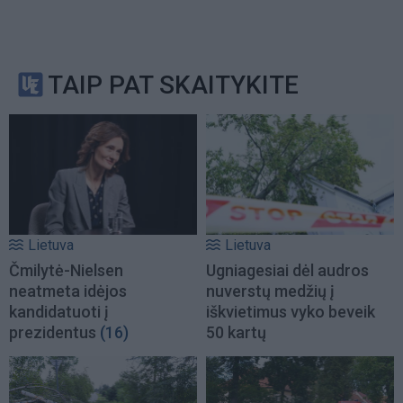
TAIP PAT SKAITYKITE
Lietuva
Lietuva
Čmilytė-Nielsen
Ugniagesiai dėl audros
neatmeta idėjos
nuverstų medžių į
kandidatuoti į
iškvietimus vyko beveik
prezidentus
(16)
50 kartų