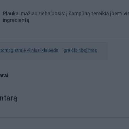
Plaukai mažiau riebaluosis: į šampūną tereikia įberti v
ingredientą
tomagistralė vilnius-klaipėda
greičio ribojimas
rai
ntarą