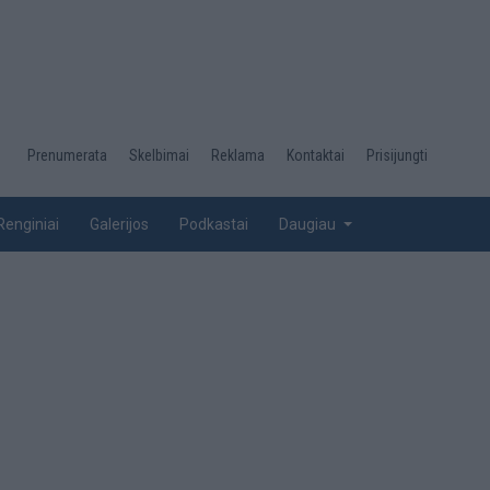
Desktop
Prenumerata
Skelbimai
Reklama
Kontaktai
Prisijungti
menu
top
Renginiai
Galerijos
Podkastai
Daugiau