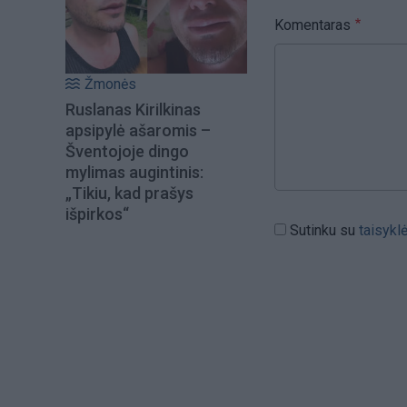
Komentaras
Žmonės
Ruslanas Kirilkinas
apsipylė ašaromis –
Šventojoje dingo
mylimas augintinis:
„Tikiu, kad prašys
išpirkos“
Sutinku su
taisykl