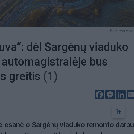
© Shutterstock
tuva“: dėl Sargėnų viaduko
automagistralėje bus
s greitis
(1)
Facebook
Messeng
Lin
e esančio Sargėnų viaduko remonto darbu