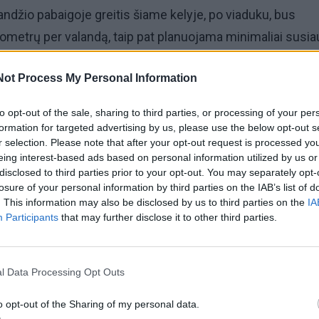
ndžio pabaigoje greitis šiame kelyje, po viaduku, bus
lometrų per valandą, taip pat planuojama minimaliai susiau
Not Process My Personal Information
anizavimas viaduku vyks kaip iki šiol – dešine viaduko 
to opt-out of the sale, sharing to third parties, or processing of your per
.
formation for targeted advertising by us, please use the below opt-out s
r selection. Please note that after your opt-out request is processed y
eing interest-based ads based on personal information utilized by us or
 estakada pastatyta 1993 metais, paskutinis jos remont
disclosed to third parties prior to your opt-out. You may separately opt-
 m.
losure of your personal information by third parties on the IAB’s list of
. This information may also be disclosed by us to third parties on the
IA
Participants
that may further disclose it to other third parties.
l Data Processing Opt Outs
o opt-out of the Sharing of my personal data.