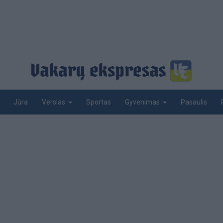
Jūra
Sportas
Pasaulis
Verslas
Gyvenimas