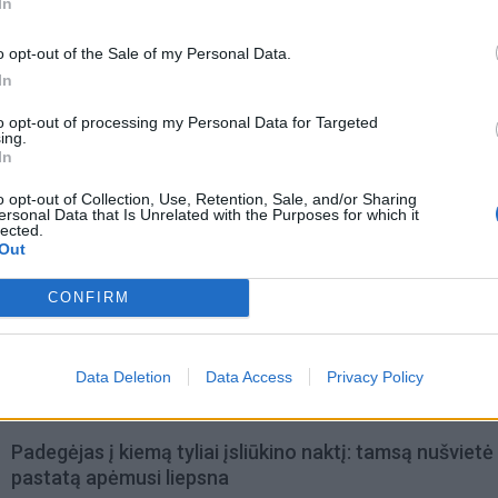
In
o opt-out of the Sale of my Personal Data.
In
to opt-out of processing my Personal Data for Targeted
ing.
acijos grįžusi Karina
Jūros šventę anksčiau puošęs
In
jo didžiausią savo
Anatolijus Klemencovas: gal jau
o opt-out of Collection, Use, Retention, Sale, and/or Sharing
užtenka
ersonal Data that Is Unrelated with the Purposes for which it
lected.
Out
CONFIRM
omiausi
Dienos horoskopas 12 Zodiako ženklų: gali būti lengvi
Data Deletion
Data Access
Privacy Policy
nutraukti tai, kas nebeveikia
Padegėjas į kiemą tyliai įsliūkino naktį: tamsą nušvietė
pastatą apėmusi liepsna