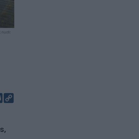
 nuotr.
er
kedIn
Email
Copy
Link
s,