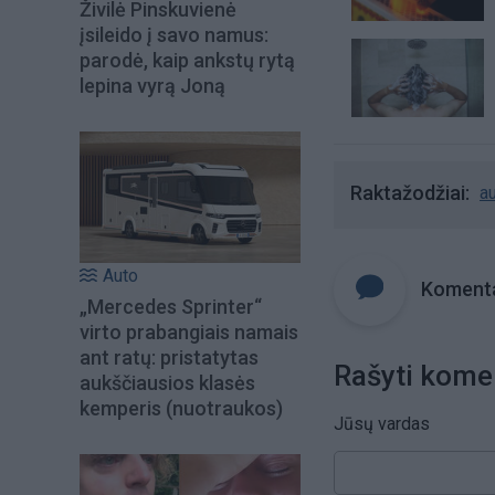
Živilė Pinskuvienė
įsileido į savo namus:
parodė, kaip ankstų rytą
lepina vyrą Joną
Raktažodžiai
au
Auto
Komenta
„Mercedes Sprinter“
virto prabangiais namais
ant ratų: pristatytas
Rašyti kome
aukščiausios klasės
kemperis (nuotraukos)
Jūsų vardas