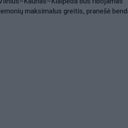
 Vilnius–Kaunas–Klaipėda bus ribojamas
iemonių maksimalus greitis, pranešė ben