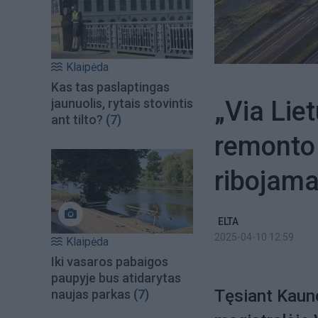
Klaipėda
Kas tas paslaptingas
„Via Lie
jaunuolis, rytais stovintis
ant tilto?
(7)
remonto 
ribojama
ELTA
2025-04-10 12:59
Klaipėda
Iki vasaros pabaigos
paupyje bus atidarytas
Tęsiant Kaun
naujas parkas
(7)