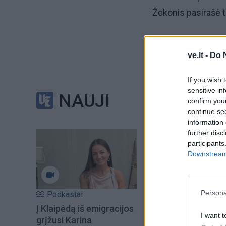
Žekonis pasirašė 
Naujiems pareigūna
ve.lt -
Do 
šie įsipareigos Vi
If you wish 
Vilniaus apskritie
sensitive in
NAUJI
nurodė, kad šiuo m
confirm you
continue se
policijos pareigūn
information 
further disc
„Ši sutartis yra m
participants
Downstream 
policiją, šiuo atve
užtikrinant viešąj
Žekonis.
Persona
Podkastai
Į Klaipėdą iš emigracijos
I want t
grįžusi Karina