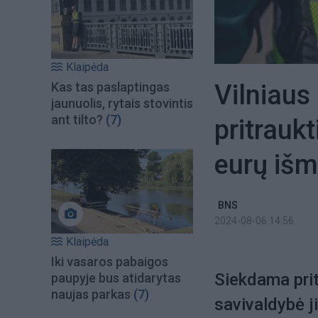
Klaipėda
Vilniaus
Kas tas paslaptingas
jaunuolis, rytais stovintis
ant tilto?
(7)
pritraukt
eurų iš
BNS
2024-08-06 14:56
Klaipėda
Iki vasaros pabaigos
Siekdama pritr
paupyje bus atidarytas
naujas parkas
(7)
savivaldybė j