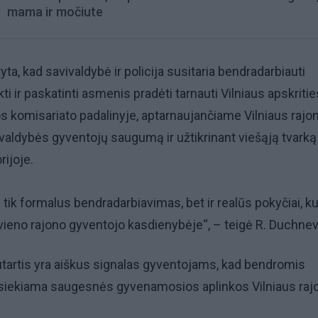
mama ir močiute
, kad savivaldybė ir policija susitaria bendradarbiauti
i ir paskatinti asmenis pradėti tarnauti Vilniaus apskritie
jos komisariato padalinyje, aptarnaujančiame Vilniaus rajon
vivaldybės gyventojų saugumą ir užtikrinant viešąją tvarką
rijoje.
 tik formalus bendradarbiavimas, bet ir realūs pokyčiai, ku
vieno rajono gyventojo kasdienybėje“, – teigė R. Duchnev
utartis yra aiškus signalas gyventojams, kad bendromis
iekiama saugesnės gyvenamosios aplinkos Vilniaus raj