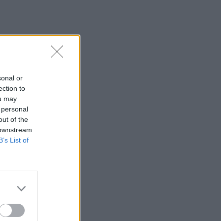
ką, o
sonal or
ekonis
ection to
ou may
 personal
out of the
 downstream
 į
B’s List of
monė
mas R.