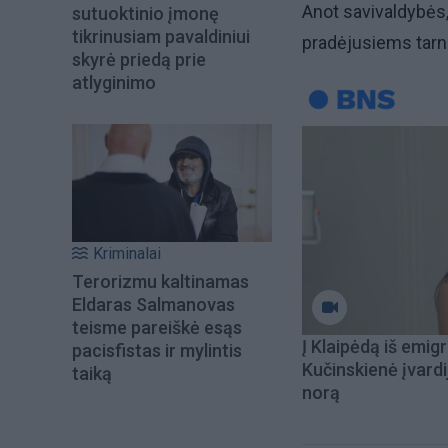
Anot savivaldybės
sutuoktinio įmonę
tikrinusiam pavaldiniui
pradėjusiems tarn
skyrė priedą prie
atlyginimo
Kriminalai
Terorizmu kaltinamas
Eldaras Salmanovas
teisme pareiškė esąs
Į Klaipėdą iš emigr
pacisfistas ir mylintis
Kučinskienė įvardi
taiką
norą