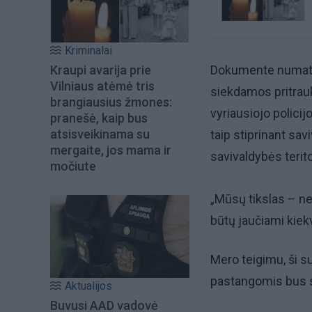
Kriminalai
Kraupi avarija prie
Dokumente numatyta
Vilniaus atėmė tris
siekdamos pritraukt
brangiausius žmones:
vyriausiojo polici
pranešė, kaip bus
atsisveikinama su
taip stiprinant sa
mergaite, jos mama ir
savivaldybės terito
močiute
„Mūsų tikslas – ne
būtų jaučiami kiek
Mero teigimu, ši s
pastangomis bus s
Aktualijos
Buvusi AAD vadovė