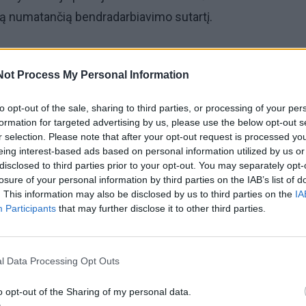
tą numatančią bendradarbiavimo sutartį.
ms savivaldybė skirs po vienkartinę 10 tūkst. eurų išmo
Not Process My Personal Information
lniaus rajone nepertraukiamai ištarnauti penkerius metus.
to opt-out of the sale, sharing to third parties, or processing of your per
s vyriausiojo policijos komisariato viršininkas Renaldas Ž
formation for targeted advertising by us, please use the below opt-out s
etu visoje Vilniaus apskrityje trūksta daugiau kaip 400
r selection. Please note that after your opt-out request is processed y
eing interest-based ads based on personal information utilized by us or
ų.
disclosed to third parties prior to your opt-out. You may separately opt-
losure of your personal information by third parties on the IAB’s list of
ums labai reikšminga priemonė pritraukiant jaunus žmones
. This information may also be disclosed by us to third parties on the
IA
Participants
that may further disclose it to other third parties.
ju – į Vilniaus rajoną. (...) Manau, kad tai bus efektyvi prie
ą tvarką ir saugumą Vilniaus rajone“, – pranešime cituoja
l Data Processing Opt Outs
o opt-out of the Sharing of my personal data.