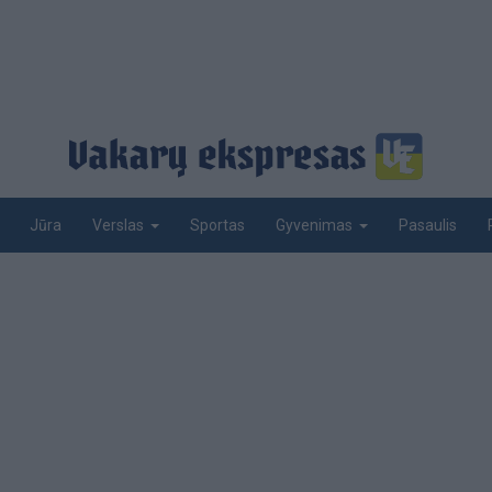
Jūra
Sportas
Pasaulis
Verslas
Gyvenimas