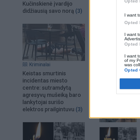
Opted 
Kučinskienė įvardijo
didžiausią savo norą
(3)
I want t
Opted 
I want 
Advertis
Opted 
I want t
of my P
Kriminalai
was col
Opted 
Keistas smurtinis
incidentas miesto
centre: sutramdytą
Šiuo metu skait
agresyvų mušeiką baro
lankytojai surišo
elektros prailgintuvu
(3)