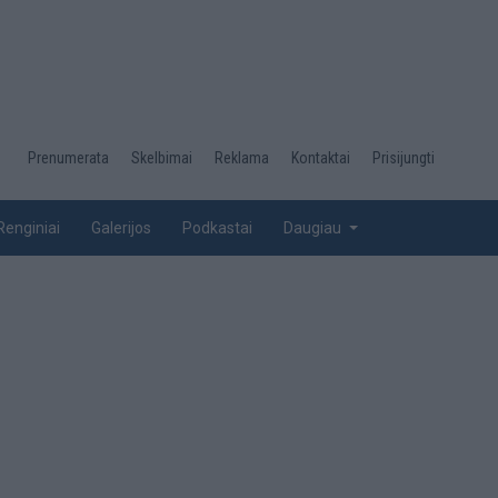
Desktop
Prenumerata
Skelbimai
Reklama
Kontaktai
Prisijungti
menu
top
Renginiai
Galerijos
Podkastai
Daugiau