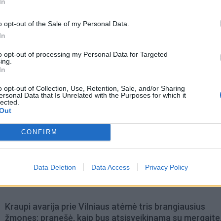
In
o opt-out of the Sale of my Personal Data.
In
to opt-out of processing my Personal Data for Targeted
ing.
In
o opt-out of Collection, Use, Retention, Sale, and/or Sharing
ersonal Data that Is Unrelated with the Purposes for which it
lected.
Out
CONFIRM
omiausi
Aiškiaregės pranašystė: numatė katastrofišką karo
Data Deletion
Data Access
Privacy Policy
pabaigą Ukrainoje
Kraupi avarija prie Vilniaus atėmė tris brangiausius
žmones: pranešė, kaip bus atsisveikinama su mergaite,