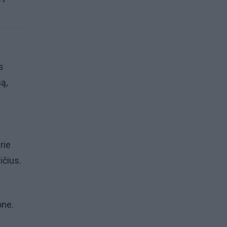
s
ą,
rie
ičius.
one.