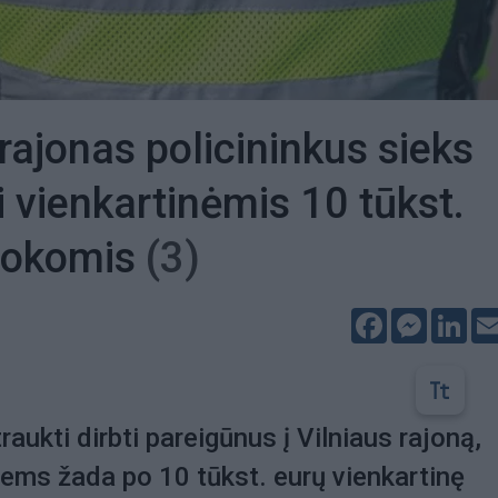
 rajonas policininkus sieks
i vienkartinėmis 10 tūkst.
mokomis
(3)
Facebook
Messeng
Lin
aukti dirbti pareigūnus į Vilniaus rajoną,
iems žada po 10 tūkst. eurų vienkartinę