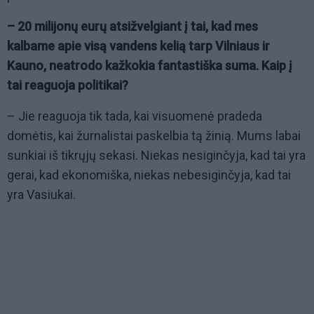
– 20 milijonų eurų atsižvelgiant į tai, kad mes
kalbame apie visą vandens kelią tarp Vilniaus ir
Kauno, neatrodo kažkokia fantastiška suma. Kaip į
tai reaguoja politikai?
– Jie reaguoja tik tada, kai visuomenė pradeda
domėtis, kai žurnalistai paskelbia tą žinią. Mums labai
sunkiai iš tikrųjų sekasi. Niekas nesiginčyja, kad tai yra
gerai, kad ekonomiška, niekas nebesiginčyja, kad tai
yra Vasiukai.