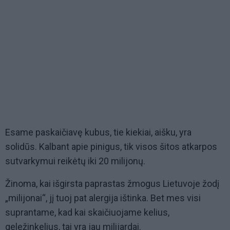
Esame paskaičiavę kubus, tie kiekiai, aišku, yra
solidūs. Kalbant apie pinigus, tik visos šitos atkarpos
sutvarkymui reikėtų iki 20 milijonų.
Žinoma, kai išgirsta paprastas žmogus Lietuvoje žodį
„milijonai“, jį tuoj pat alergija ištinka. Bet mes visi
suprantame, kad kai skaičiuojame kelius,
geležinkelius, tai yra jau milijardai.