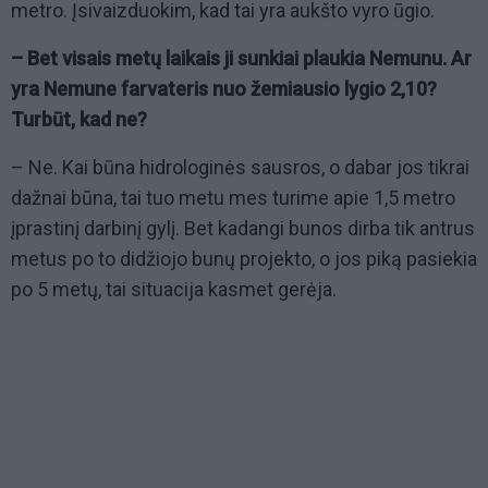
metro. Įsivaizduokim, kad tai yra aukšto vyro ūgio.
– Bet visais metų laikais ji sunkiai plaukia Nemunu. Ar
yra Nemune farvateris nuo žemiausio lygio 2,10?
Turbūt, kad ne?
– Ne. Kai būna hidrologinės sausros, o dabar jos tikrai
dažnai būna, tai tuo metu mes turime apie 1,5 metro
įprastinį darbinį gylį. Bet kadangi bunos dirba tik antrus
metus po to didžiojo bunų projekto, o jos piką pasiekia
po 5 metų, tai situacija kasmet gerėja.