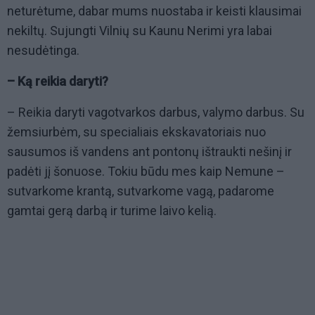
neturėtume, dabar mums nuostaba ir keisti klausimai
nekiltų. Sujungti Vilnių su Kaunu Nerimi yra labai
nesudėtinga.
– Ką reikia daryti?
– Reikia daryti vagotvarkos darbus, valymo darbus. Su
žemsiurbėm, su specialiais ekskavatoriais nuo
sausumos iš vandens ant pontonų ištraukti nešinį ir
padėti jį šonuose. Tokiu būdu mes kaip Nemune –
sutvarkome krantą, sutvarkome vagą, padarome
gamtai gerą darbą ir turime laivo kelią.