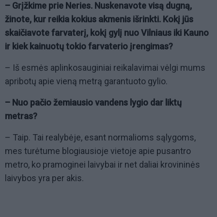
– Grįžkime prie Neries. Nuskenavote visą dugną,
žinote, kur reikia kokius akmenis išrinkti. Kokį jūs
skaičiavote farvaterį, kokį gylį nuo Vilniaus iki Kauno
ir kiek kainuotų tokio farvaterio įrengimas?
– Iš esmės aplinkosauginiai reikalavimai vėlgi mums
apribotų apie vieną metrą garantuoto gylio.
– Nuo pačio žemiausio vandens lygio dar liktų
metras?
– Taip. Tai realybėje, esant normalioms sąlygoms,
mes turėtume blogiausioje vietoje apie pusantro
metro, ko pramoginei laivybai ir net daliai krovininės
laivybos yra per akis.