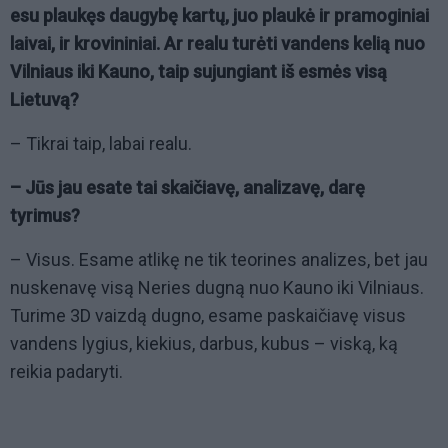
esu plaukęs daugybę kartų, juo plaukė ir pramoginiai
laivai, ir krovininiai. Ar realu turėti vandens kelią nuo
Vilniaus iki Kauno, taip sujungiant iš esmės visą
Lietuvą?
– Tikrai taip, labai realu.
– Jūs jau esate tai skaičiavę, analizavę, darę
tyrimus?
– Visus. Esame atlikę ne tik teorines analizes, bet jau
nuskenavę visą Neries dugną nuo Kauno iki Vilniaus.
Turime 3D vaizdą dugno, esame paskaičiavę visus
vandens lygius, kiekius, darbus, kubus – viską, ką
reikia padaryti.