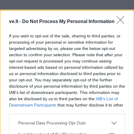
ve.lt -
Do Not Process My Personal Information
If you wish to opt-out of the sale, sharing to third parties, or
processing of your personal or sensitive information for
targeted advertising by us, please use the below opt-out
section to confirm your selection. Please note that after your
opt-out request is processed you may continue seeing
interest-based ads based on personal information utilized by
us or personal information disclosed to third parties prior to
your opt-out. You may separately opt-out of the further
– Taip. Ir dabar liks tik atkarpa nuo Alytaus rajono iki
disclosure of your personal information by third parties on the
Birštono rajono, kuri yra nelabai populiari ir nėra kas
IAB’s list of downstream participants. This information may
finansuoja tą valymą. Dabar mūsų darbas bus ieškoti
also be disclosed by us to third parties on the
IAB’s List of
Downstream Participants
that may further disclose it to other
visų įmanomų būdų, lėšų, telkti visus tam, kad
third parties.
sujungtume, kad galėtume per porą metų padaryti
Personal Data Processing Opt Outs
taip, kad iki Alytaus atplauktume.