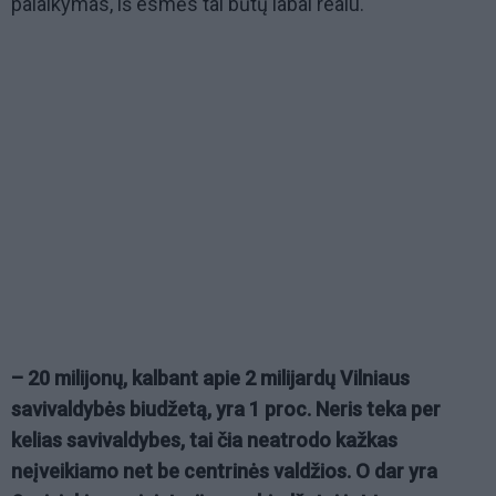
palaikymas, iš esmės tai būtų labai realu.
– 20 milijonų, kalbant apie 2 milijardų Vilniaus
savivaldybės biudžetą, yra 1 proc. Neris teka per
kelias savivaldybes, tai čia neatrodo kažkas
neįveikiamo net be centrinės valdžios. O dar yra