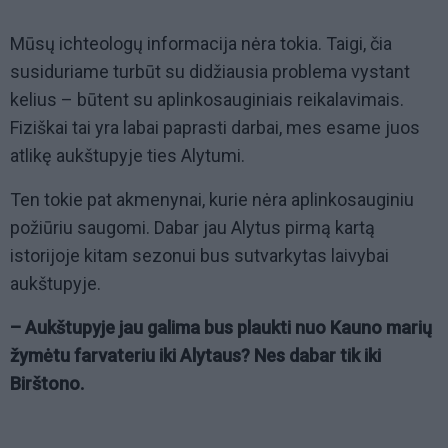
Mūsų ichteologų informacija nėra tokia. Taigi, čia
susiduriame turbūt su didžiausia problema vystant
kelius – būtent su aplinkosauginiais reikalavimais.
Fiziškai tai yra labai paprasti darbai, mes esame juos
atlikę aukštupyje ties Alytumi.
Ten tokie pat akmenynai, kurie nėra aplinkosauginiu
požiūriu saugomi. Dabar jau Alytus pirmą kartą
istorijoje kitam sezonui bus sutvarkytas laivybai
aukštupyje.
– Aukštupyje jau galima bus plaukti nuo Kauno marių
žymėtu farvateriu iki Alytaus? Nes dabar tik iki
Birštono.