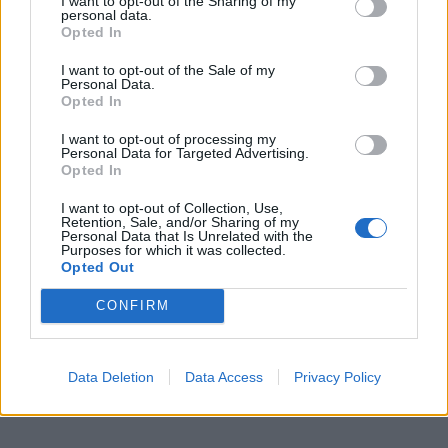
I want to opt-out of the Sharing of my
Šiemet tvarkome, platiname jau ir Druskininkus, po to
personal data.
Opted In
bus Merkinės visa labai sudėtinga atkarpa. Tai realiai
penkių metų laikotarpyje, jei atsirastų sutarimas,
I want to opt-out of the Sale of my
Personal Data.
galėtumėm jau nuplaukti iki pat Druskininkų iš Kauno
Opted In
marių.
I want to opt-out of processing my
Personal Data for Targeted Advertising.
Opted In
I want to opt-out of Collection, Use,
Retention, Sale, and/or Sharing of my
Personal Data that Is Unrelated with the
Purposes for which it was collected.
Opted Out
CONFIRM
Data Deletion
Data Access
Privacy Policy