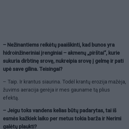
– Nežinantiems reikėtų paaiškinti, kad bunos yra
hidroinžineriniai įrenginiai – akmenų „pirštai“, kurie
sukuria dirbtinę srovę, nukreipia srovę į gelmę ir pati
upė save gilina. Teisingai?
– Taip. Ir krantus siaurina. Todėl krantų erozija mažėja,
žuvims aeracija gerėja ir mes gauname tą plius
efektą.
– Jeigu toks vandens kelias būtų padarytas, tai iš
esmės kažkiek laiko per metus tokia barža ir Nerimi
galėtų plaukti?