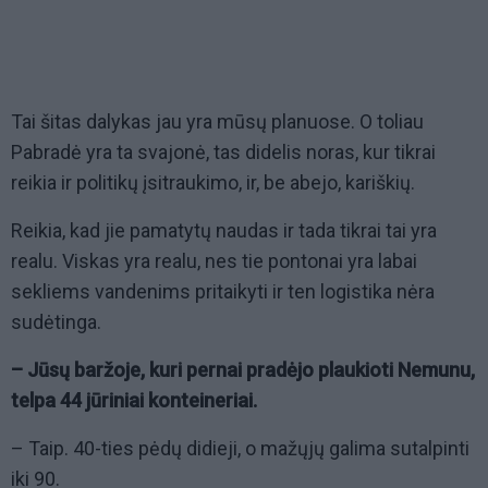
Tai šitas dalykas jau yra mūsų planuose. O toliau
Pabradė yra ta svajonė, tas didelis noras, kur tikrai
reikia ir politikų įsitraukimo, ir, be abejo, kariškių.
Reikia, kad jie pamatytų naudas ir tada tikrai tai yra
realu. Viskas yra realu, nes tie pontonai yra labai
sekliems vandenims pritaikyti ir ten logistika nėra
sudėtinga.
– Jūsų baržoje, kuri pernai pradėjo plaukioti Nemunu,
telpa 44 jūriniai konteineriai.
– Taip. 40-ties pėdų didieji, o mažųjų galima sutalpinti
iki 90.