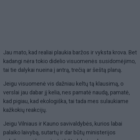
Jau mato, kad realiai plaukia baržos ir vyksta krova. Bet
kadangi nėra tokio didelio visuomenės susidomėjimo,
tai tie dalykai nueina į antrą, trečią ar šeštą planą.
Jeigu visuomenė vis dažniau keltų tą klausimą, o
verslai jau dabar jį kelia, nes pamatė naudą, pamatė,
kad pigiau, kad ekologiška, tai tada mes sulaukiame
kažkokių reakcijų.
Jeigu Vilniaus ir Kauno savivaldybės, kurios labai
palaiko laivybą, sutartų ir dar būtų ministerijos