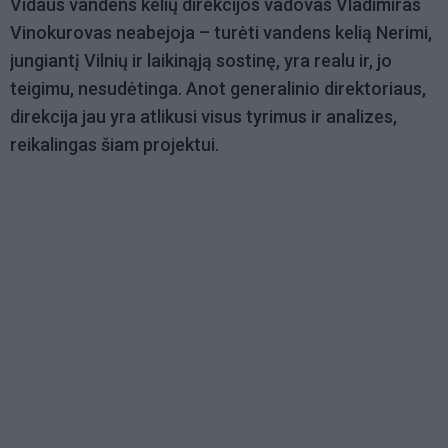
Vidaus vandens kelių direkcijos vadovas Vladimiras
Vinokurovas neabejoja – turėti vandens kelią Nerimi,
jungiantį Vilnių ir laikinąją sostinę, yra realu ir, jo
teigimu, nesudėtinga. Anot generalinio direktoriaus,
direkcija jau yra atlikusi visus tyrimus ir analizes,
reikalingas šiam projektui.