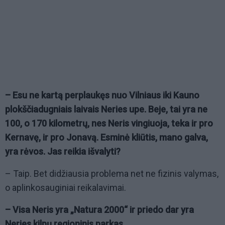
– Esu ne kartą perplaukęs nuo Vilniaus iki Kauno
plokščiadugniais laivais Neries upe. Beje, tai yra ne
100, o 170 kilometrų, nes Neris vingiuoja, teka ir pro
Kernavę, ir pro Jonavą. Esminė kliūtis, mano galva,
yra rėvos. Jas reikia išvalyti?
– Taip. Bet didžiausia problema net ne fizinis valymas,
o aplinkosauginiai reikalavimai.
– Visa Neris yra „Natura 2000“ ir priedo dar yra
Neries kilpų regioninis parkas.