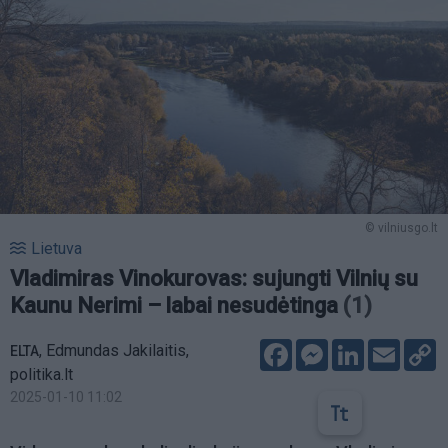
© vilniusgo.lt
Lietuva
Vladimiras Vinokurovas: sujungti Vilnių su
Kaunu Nerimi – labai nesudėtinga
(1)
Facebook
Messenger
LinkedIn
Email
C
,
Edmundas Jakilaitis,
ELTA
L
politika.lt
2025-01-10 11:02