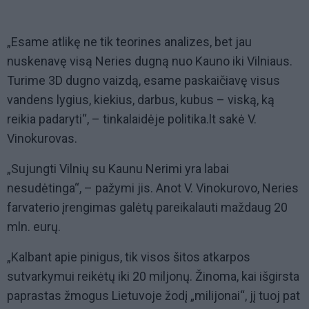
„Esame atlikę ne tik teorines analizes, bet jau
nuskenavę visą Neries dugną nuo Kauno iki Vilniaus.
Turime 3D dugno vaizdą, esame paskaičiavę visus
vandens lygius, kiekius, darbus, kubus – viską, ką
reikia padaryti“, – tinkalaidėje politika.lt sakė V.
Vinokurovas.
„Sujungti Vilnių su Kaunu Nerimi yra labai
nesudėtinga“, – pažymi jis. Anot V. Vinokurovo, Neries
farvaterio įrengimas galėtų pareikalauti maždaug 20
mln. eurų.
„Kalbant apie pinigus, tik visos šitos atkarpos
sutvarkymui reikėtų iki 20 miljonų. Žinoma, kai išgirsta
paprastas žmogus Lietuvoje žodį „milijonai“, jį tuoj pat