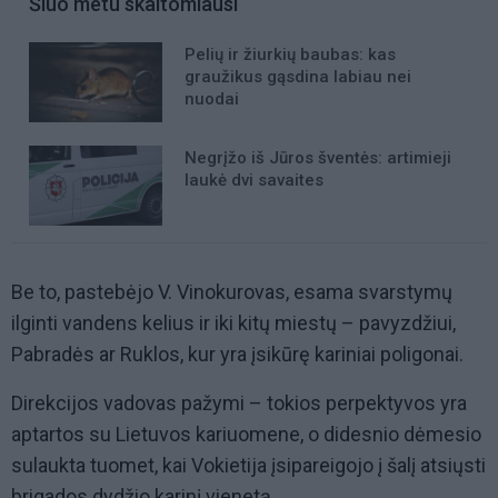
Šiuo metu skaitomiausi
Pelių ir žiurkių baubas: kas
graužikus gąsdina labiau nei
nuodai
Negrįžo iš Jūros šventės: artimieji
laukė dvi savaites
Be to, pastebėjo V. Vinokurovas, esama svarstymų
ilginti vandens kelius ir iki kitų miestų – pavyzdžiui,
Pabradės ar Ruklos, kur yra įsikūrę kariniai poligonai.
Direkcijos vadovas pažymi – tokios perpektyvos yra
aptartos su Lietuvos kariuomene, o didesnio dėmesio
sulaukta tuomet, kai Vokietija įsipareigojo į šalį atsiųsti
brigados dydžio karinį vienetą.