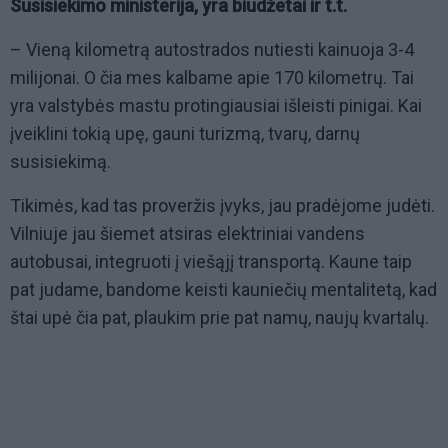
Susisiekimo ministerija, yra biudžetai ir t.t.
– Vieną kilometrą autostrados nutiesti kainuoja 3-4
milijonai. O čia mes kalbame apie 170 kilometrų. Tai
yra valstybės mastu protingiausiai išleisti pinigai. Kai
įveiklini tokią upę, gauni turizmą, tvarų, darnų
susisiekimą.
Tikimės, kad tas proveržis įvyks, jau pradėjome judėti.
Vilniuje jau šiemet atsiras elektriniai vandens
autobusai, integruoti į viešąjį transportą. Kaune taip
pat judame, bandome keisti kauniečių mentalitetą, kad
štai upė čia pat, plaukim prie pat namų, naujų kvartalų.