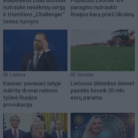
Klaipėdietis Edas Butvilas
Popiežius Leonas XIV
nutraukė nesėkmių seriją
paragino nutraukti
ir triumfavo „Challenger“
Rusijos karą prieš Ukrainą
teniso turnyre
Lietuva
Verslas
Kaunas: pavasarį šalyje
Lietuvos ūkininkus šiemet
nukritę dronai nebuvo
pasieks beveik 20 mln.
tyčinė Rusijos
eurų parama
provokacija