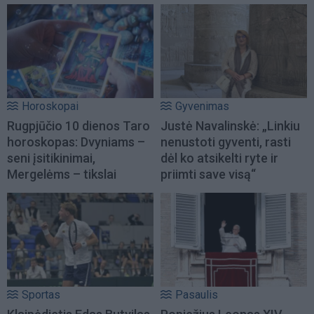
Horoskopai
Gyvenimas
Rugpjūčio 10 dienos Taro
Justė Navalinskė: „Linkiu
horoskopas: Dvyniams –
nenustoti gyventi, rasti
seni įsitikinimai,
dėl ko atsikelti ryte ir
Mergelėms – tikslai
priimti save visą“
Sportas
Pasaulis