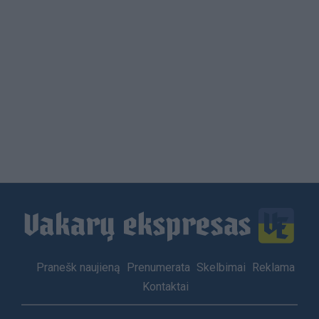
Load
More
Footer
Pranešk naujieną
Prenumerata
Skelbimai
Reklama
menu
Kontaktai