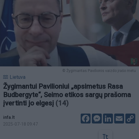
© Žygimantas Pavilionis vaizdo įrašo metu
Lietuva
Žygimantui Pavilioniui „apsimetus Rasa
Budbergyte“, Seimo etikos sargų prašoma
įvertinti jo elgesį
(14)
Facebook
Messenger
LinkedIn
Email
C
infa.lt
L
2025-07-18 09:47