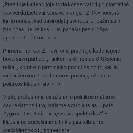
„Praeitoje kadencijoje tokia konservatorių diplomatinė
saviveikla Lietuvai kainavo brangiai. Ž. Pavilionis iš
kailio neriasi, kad pasirodytų svarbus, pripažintas ir
įtakingas. Jei reikės – jis, panašu, pasiruošęs
apsimesti bet kuo. <…>
Primename, kad Ž. Pavilionis praeitoje kadencijoje
buvo savo partiečių rankomis išmestas iš Užsienio
reikalų komiteto pirmininko pozicijos po to, kai jis
viešai žemino Prezidentūros poziciją užsienio
politikos klausimais. <…>
Vietoj profesionalios užsienio politikos matome
savireklamos turą, kuriame svarbiausias – pats
Žygimantas. Kiek dar tęsis šis spektaklis?“ –
klausiama socialiniame tinkle paskelbtame
socialdemokratų komentare.