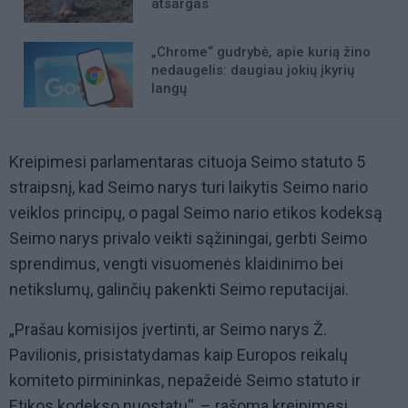
atsargas
„Chrome“ gudrybė, apie kurią žino
nedaugelis: daugiau jokių įkyrių
langų
Kreipimesi parlamentaras cituoja Seimo statuto 5
straipsnį, kad Seimo narys turi laikytis Seimo nario
veiklos principų, o pagal Seimo nario etikos kodeksą
Seimo narys privalo veikti sąžiningai, gerbti Seimo
sprendimus, vengti visuomenės klaidinimo bei
netikslumų, galinčių pakenkti Seimo reputacijai.
„Prašau komisijos įvertinti, ar Seimo narys Ž.
Pavilionis, prisistatydamas kaip Europos reikalų
komiteto pirmininkas, nepažeidė Seimo statuto ir
Etikos kodekso nuostatų“, – rašoma kreipimesi.