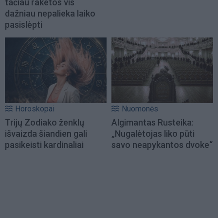
tačiau raketos vis
dažniau nepalieka laiko
pasislėpti
Horoskopai
Nuomonės
Trijų Zodiako ženklų
Algimantas Rusteika:
išvaizda šiandien gali
„Nugalėtojas liko pūti
pasikeisti kardinaliai
savo neapykantos dvoke“