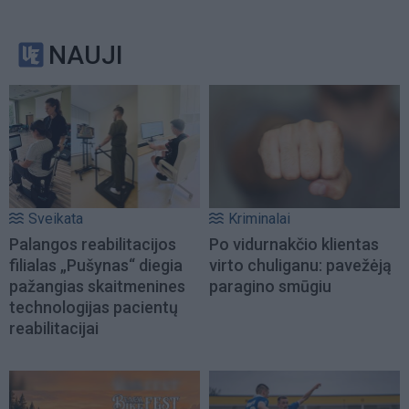
NAUJI
Sveikata
Kriminalai
Palangos reabilitacijos
Po vidurnakčio klientas
filialas „Pušynas“ diegia
virto chuliganu: pavežėją
pažangias skaitmenines
paragino smūgiu
technologijas pacientų
reabilitacijai