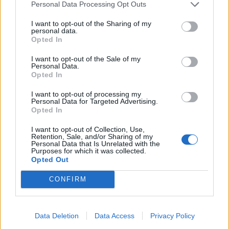
Personal Data Processing Opt Outs
I want to opt-out of the Sharing of my
personal data.
Opted In
I want to opt-out of the Sale of my
Lietuva
Lietuva
Personal Data.
Opted In
Kaunas: pavasarį šalyje
Plungė šoka viliotinį
nukritę dronai nebuvo
naujakuriams, vardija
I want to opt-out of processing my
Personal Data for Targeted Advertising.
tyčinė Rusijos
privalumus
(1)
Opted In
provokacija
I want to opt-out of Collection, Use,
Retention, Sale, and/or Sharing of my
Personal Data that Is Unrelated with the
Purposes for which it was collected.
Opted Out
CONFIRM
Lietuva
Lietuva
Data Deletion
Data Access
Privacy Policy
Po paauglių smurto
Smurtas artimoje