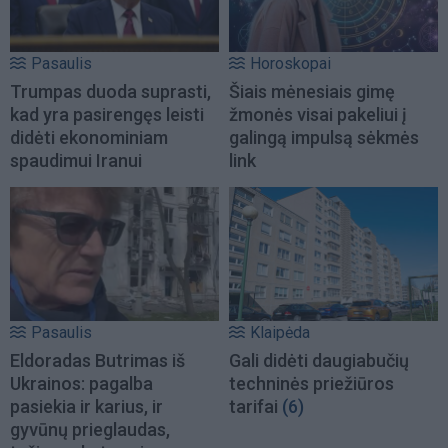
Pasaulis
Horoskopai
Trumpas duoda suprasti,
Šiais mėnesiais gimę
kad yra pasirengęs leisti
žmonės visai pakeliui į
didėti ekonominiam
galingą impulsą sėkmės
spaudimui Iranui
link
Pasaulis
Klaipėda
Eldoradas Butrimas iš
Gali didėti daugiabučių
Ukrainos: pagalba
techninės priežiūros
pasiekia ir karius, ir
tarifai
(6)
gyvūnų prieglaudas,