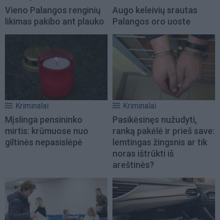
Vieno Palangos renginių
Augo keleivių srautas
likimas pakibo ant plauko
Palangos oro uoste
Kriminalai
Kriminalai
Mįslinga pensininko
Pasikėsinęs nužudyti,
mirtis: krūmuose nuo
ranką pakėlė ir prieš save:
giltinės nepasislėpė
lemtingas žingsnis ar tik
noras ištrūkti iš
areštinės?