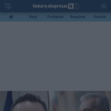
Pereiti
į
pagrindinį
Mobile
Nauji
Podkastai
Renginiai
Vaizdai
turinį
menu
bottom