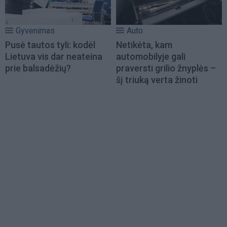
Gyvenimas
Auto
Pusė tautos tyli: kodėl
Netikėta, kam
Lietuva vis dar neateina
automobilyje gali
prie balsadėžių?
praversti grilio žnyplės –
šį triuką verta žinoti