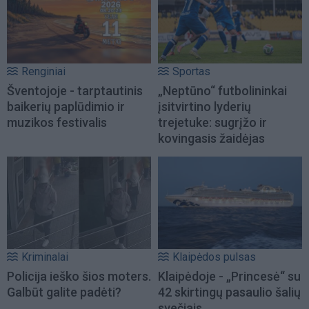
Renginiai
Sportas
Šventojoje - tarptautinis
„Neptūno“ futbolininkai
baikerių paplūdimio ir
įsitvirtino lyderių
muzikos festivalis
trejetuke: sugrįžo ir
kovingasis žaidėjas
Kriminalai
Klaipėdos pulsas
Policija ieško šios moters.
Klaipėdoje - „Princesė“ su
Galbūt galite padėti?
42 skirtingų pasaulio šalių
svečiais