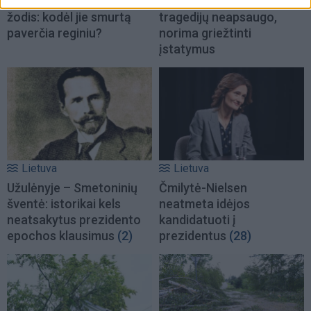
protrūkių – specialistų
aplinkoje: orderiai nuo
žodis: kodėl jie smurtą
tragedijų neapsaugo,
paverčia reginiu?
norima griežtinti
įstatymus
Lietuva
Lietuva
Užulėnyje – Smetoninių
Čmilytė-Nielsen
šventė: istorikai kels
neatmeta idėjos
neatsakytus prezidento
kandidatuoti į
epochos klausimus
(2)
prezidentus
(28)