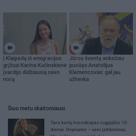
Į Klaipėdą iš emigracijos
Jūros šventę anksčiau
grįžusi Karina Kučinskienė
puošęs Anatolijus
įvardijo didžiausią savo
Klemencovas: gal jau
norą
užtenka
Šiuo metu skaitomiausi
Taro kortų horoskopas rugpjūčio 10
dienai: Dvyniams – seni įsitikinimai,