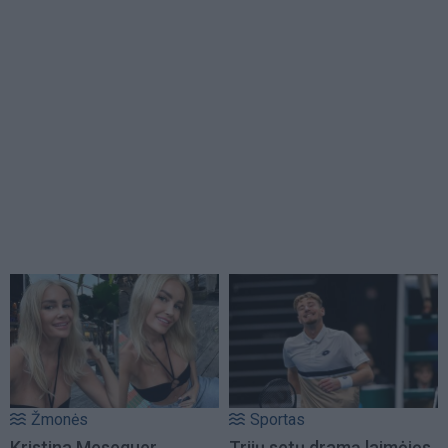
Žmonės
Sportas
Kristina Meseguer
Trijų setų dramą laimėjęs