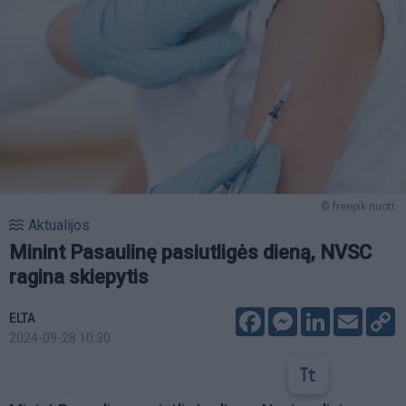
© freepik nuotr.
Aktualijos
Minint Pasaulinę pasiutligės dieną, NVSC
ragina skiepytis
Facebook
Messenger
LinkedIn
Email
C
ELTA
L
2024-09-28 10:30