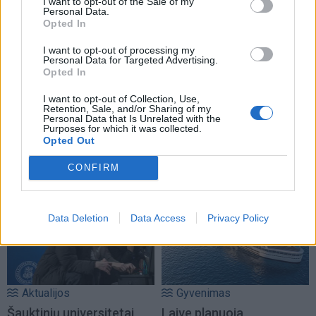
I want to opt-out of the Sale of my
Personal Data.
Opted In
I want to opt-out of processing my
Personal Data for Targeted Advertising.
Opted In
I want to opt-out of Collection, Use,
Retention, Sale, and/or Sharing of my
Personal Data that Is Unrelated with the
Purposes for which it was collected.
Opted Out
NAUJI
CONFIRM
Data Deletion
Data Access
Privacy Policy
Aktualijos
Gyvenimas
Šauktinių universitetai
Laive planuoja