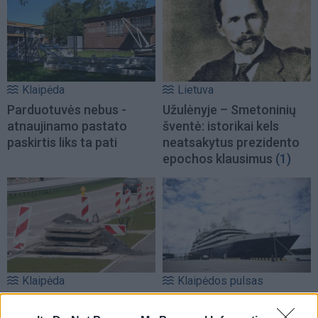
Klaipėda
Lietuva
Parduotuvės nebus -
Užulėnyje – Smetoninių
atnaujinamo pastato
šventė: istorikai kels
paskirtis liks ta pati
neatsakytus prezidento
epochos klausimus
(1)
Klaipėda
Klaipėdos pulsas
Kelininkai gali
Klaipėdoje - prancūzų
patriukšmauti naktį:
laivas, kuriame galima