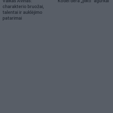
Vaikas Avinas:
Kodėl dera „pikti“ agurkai
charakterio bruožai,
talentai ir auklėjimo
patarimai
Load
More