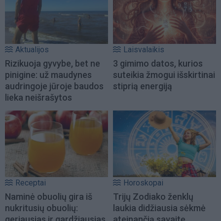
Aktualijos
Laisvalaikis
Rizikuoja gyvybe, bet ne
3 gimimo datos, kurios
pinigine: už maudynes
suteikia žmogui išskirtinai
audringoje jūroje baudos
stiprią energiją
lieka neišrašytos
Receptai
Horoskopai
Naminė obuolių gira iš
Trijų Zodiako ženklų
nukritusių obuolių:
laukia didžiausia sėkmė
geriausias ir gardžiausias
ateinančią savaitę