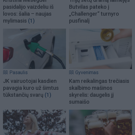
pasidalijo vaizdeliu iš
Butvilas pateko į
lovos: šalia – naujas
„Challenger“ turnyro
mylimasis
(1)
pusfinalį
Pasaulis
Gyvenimas
JK vairuotojai kasdien
Kam reikalingas trečiasis
pavagia kuro už šimtus
skalbimo mašinos
tūkstančių svarų
(1)
skyrelis: daugelis jį
sumaišo