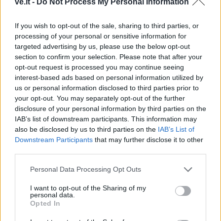
ve.lt -
Do Not Process My Personal Information
remontuojama svarbi
išgirsti banginių ir delfinų
eismo arterija
(3)
skleidžiamus garsus
(1)
If you wish to opt-out of the sale, sharing to third parties, or
processing of your personal or sensitive information for
targeted advertising by us, please use the below opt-out
section to confirm your selection. Please note that after your
opt-out request is processed you may continue seeing
interest-based ads based on personal information utilized by
us or personal information disclosed to third parties prior to
your opt-out. You may separately opt-out of the further
Klaipėdos pulsas
Lietuva
disclosure of your personal information by third parties on the
IAB’s list of downstream participants. This information may
Nusitrynęs ženklinimas
Čmilytė-Nielsen
also be disclosed by us to third parties on the
IAB’s List of
klaidina vairuotojus:
neatmeta idėjos
Downstream Participants
that may further disclose it to other
atnaujins tik baigus
kandidatuoti į
third parties.
prospekto rekonstrukciją
prezidentus
(23)
(5)
Personal Data Processing Opt Outs
I want to opt-out of the Sharing of my
personal data.
Opted In