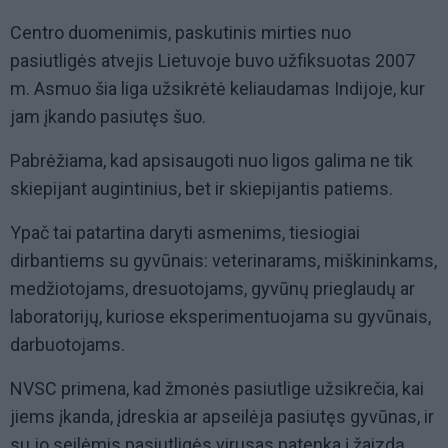
Centro duomenimis, paskutinis mirties nuo
pasiutligės atvejis Lietuvoje buvo užfiksuotas 2007
m. Asmuo šia liga užsikrėtė keliaudamas Indijoje, kur
jam įkando pasiutęs šuo.
P abrėžiama, kad apsisaugoti nuo ligos galima ne tik
skiepijant augintinius, bet ir skiepijantis patiems.
Ypač tai patartina daryti asmenims, tiesiogiai
dirbantiems su gyvūnais: veterinarams, miškininkams,
medžiotojams, dresuotojams, gyvūnų prieglaudų ar
laboratorijų, kuriose eksperimentuojama su gyvūnais,
darbuotojams.
NVSC primena, kad žmonės pasiutlige užsikrečia, kai
jiems įkanda, įdreskia ar apseilėja pasiutęs gyvūnas, ir
su jo seilėmis pasiutligės virusas patenka į žaizdą.