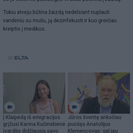
Tokiu atveju būtina žaizdą nedelsiant nuplauti
vandeniu su muilu, ją dezinfekuoti ir kuo greičiau
kreiptis į medikus.
Į Klaipėdą iš emigracijos
Jūros šventę anksčiau
grįžusi Karina Kučinskienė
puošęs Anatolijus
įvardijo didžiausią savo
Klemencovas: gal jau