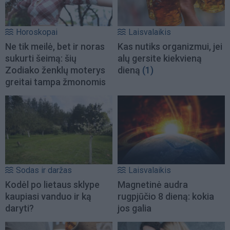
Horoskopai
Laisvalaikis
Ne tik meilė, bet ir noras
Kas nutiks organizmui, jei
sukurti šeimą: šių
alų gersite kiekvieną
Zodiako ženklų moterys
dieną
(1)
greitai tampa žmonomis
Sodas ir daržas
Laisvalaikis
Kodėl po lietaus sklype
Magnetinė audra
kaupiasi vanduo ir ką
rugpjūčio 8 dieną: kokia
daryti?
jos galia