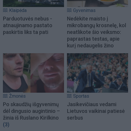
Klaipėda
Gyvenimas
Parduotuvės nebus -
Nedėkite maisto į
atnaujinamo pastato
mikrobangų krosnelę, kol
paskirtis liks ta pati
neatlikote šio veiksmo:
paprastas testas, apie
kurį nedaugelis žino
Žmonės
Sportas
Po skaudžių išgyvenimų
Jasikevičiaus vedami
dėl dingusio augintinio –
Lietuvos vaikinai patiesė
žinia iš Ruslano Kirilkino
serbus
(3)