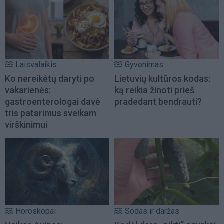
Laisvalaikis
Gyvenimas
Ko nereikėtų daryti po
Lietuvių kultūros kodas:
vakarienės:
ką reikia žinoti prieš
gastroenterologai davė
pradedant bendrauti?
tris patarimus sveikam
virškinimui
Horoskopai
Sodas ir daržas