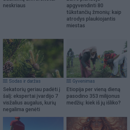
neskriaus
apgyvendinti 80
tūkstančių žmonių: kaip
atrodys plaukiojantis
miestas
Sodas ir daržas
Gyvenimas
Sekatorių geriau padėti į
Etiopija per vieną dieną
šalį: ekspertai įvardijo 7
pasodino 353 milijonus
visžalius augalus, kurių
medžių: kiek iš jų išliko?
negalima genėti