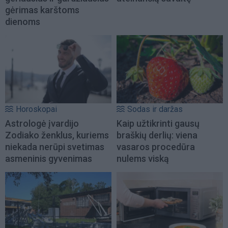
gėrimas karštoms
dienoms
Horoskopai
Sodas ir daržas
Astrologė įvardijo
Kaip užtikrinti gausų
Zodiako ženklus, kuriems
braškių derlių: viena
niekada nerūpi svetimas
vasaros procedūra
asmeninis gyvenimas
nulems viską