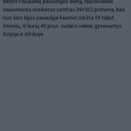
Minint Pasaulinę pasiutligės dieną, Nacionalinis
visuomenės sveikatos centras (NVSC) primena, kad
nuo šios ligos pasaulyje kasmet miršta 59 tūkst.
žmonių, iš kurių 40 proc. sudaro vaikai, gyvenantys
Azijoje ir Afrikoje.