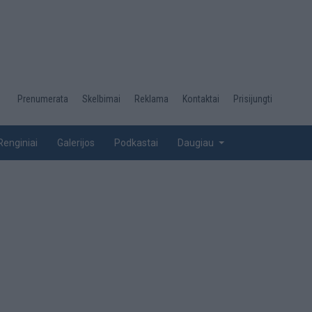
Desktop
Prenumerata
Skelbimai
Reklama
Kontaktai
Prisijungti
menu
top
Renginiai
Galerijos
Podkastai
Daugiau