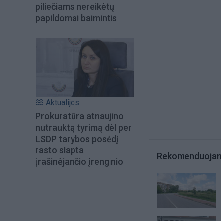
piliečiams nereikėtų
papildomai baimintis
Aktualijos
Prokuratūra atnaujino
nutrauktą tyrimą dėl per
LSDP tarybos posėdį
rasto slapta
Rekomenduoja
įrašinėjančio įrenginio