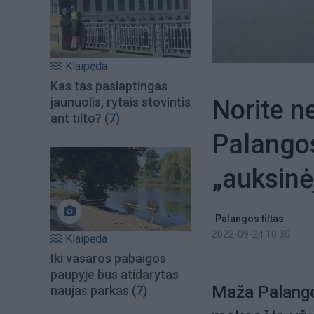
Klaipėda
Kas tas paslaptingas
Norite n
jaunuolis, rytais stovintis
ant tilto?
(7)
Palangos
„auksinėj
Palangos tiltas
2022-09-24 10:30
Klaipėda
Iki vasaros pabaigos
paupyje bus atidarytas
Maža Palangos
naujas parkas
(7)