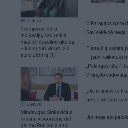
Lietuva
O Parapijos namų k
Premjeras: nėra
Savivaldybė negal
indikacijų, kad reikia
mažinti dyzelino akcizą
Tiesa, šią vasarą 
– kaina turi viršyti 2,2
euro už litrą
(1)
– jauni vaikinukai
„Palangos tiltui“, 
Drungilo vadovauj
„Jis mainais sutik
neturime tam savo 
Lietuva
Mindaugas Sinkevičius
Jis negalėjo pasak
ramina visuomenę dėl
galimų Rusijos planų: