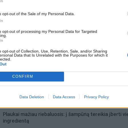
In
o opt-out of the Sale of my Personal Data.
In
to opt-out of processing my Personal Data for Targeted
ing.
In
o opt-out of Collection, Use, Retention, Sale, and/or Sharing
ersonal Data that Is Unrelated with the Purposes for which it
lected.
Out
omiausi
CONFIRM
Aiškiaregės pranašystė: numatė katastrofišką karo
pabaigą Ukrainoje
Data Deletion
Data Access
Privacy Policy
Plaukai mažiau riebaluosis: į šampūną tereikia įberti v
ingredientą