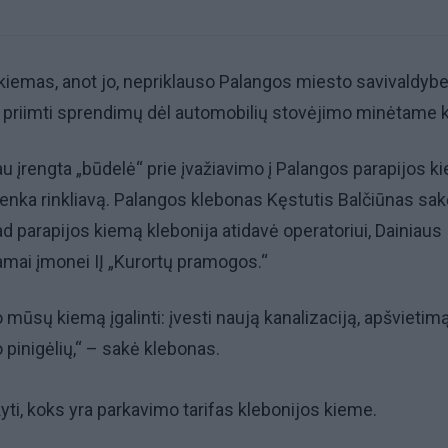
iemas, anot jo, nepriklauso Palangos miesto savivaldybei
i priimti sprendimų dėl automobilių stovėjimo minėtame 
jau įrengta „būdelė“ prie įvažiavimo į Palangos parapijos 
 renka rinkliavą. Palangos klebonas Kęstutis Balčiūnas sa
kad parapijos kiemą klebonija atidavė operatoriui, Dainiaus
amai įmonei IĮ „Kurortų pramogos.“
o mūsų kiemą įgalinti: įvesti naują kanalizaciją, apšvietim
pinigėlių,“ – sakė klebonas.
yti, koks yra parkavimo tarifas klebonijos kieme.