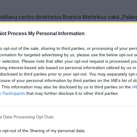
nkliavų centro direktorius Bronius Martinkus sakė „Pala
obilių stovėjimo poliklinikos kieme neketinama apmokestin
Not Process My Personal Information
to opt-out of the sale, sharing to third parties, or processing of your per
a ne automobilių stovėjimo aikštelė, o sveikatos priežiūros
formation for targeted advertising by us, please use the below opt-out s
r selection. Please note that after your opt-out request is processed y
Automobilių stovėjimas neapmokestinamas ir kitų įstaigų
eing interest-based ads based on personal information utilized by us or
iui, „Palangos komunalinio ūkio“, „Palangos vandenų“, k
disclosed to third parties prior to your opt-out. You may separately opt-
losure of your personal information by third parties on the IAB’s list of
riežiūros įstaigų ar Palangos ugdymo įstaigų. Polikliniko
. This information may also be disclosed by us to third parties on the
IA
žmones, tad į šią įstaigą atvyksta ne poilsiautojai, o sveik
Participants
that may further disclose it to other third parties.
Palangos miesto gyventojai, tarp jų – ir sunkiai vaikštanty
 B. Martinkus.
l Data Processing Opt Outs
o opt-out of the Sharing of my personal data.