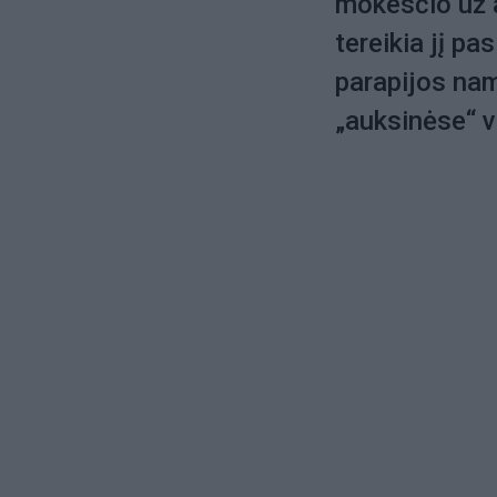
mokesčio už 
tereikia jį pa
parapijos nam
„auksinėse“ 