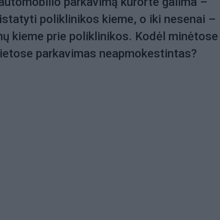
automobilio parkavimą kurorte galima –
sistatyti poliklinikos kieme, o iki nesenai – 
ų kieme prie poliklinikos. Kodėl minėtose
vietose parkavimas neapmokestintas?