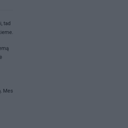
, tad
kieme.
kiemą
kė
ą. Mes