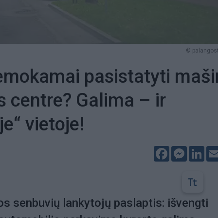
© palangosti
emokamai pasistatyti maši
 centre? Galima – ir
e“ vietoje!
Facebook
Messeng
Lin
 senbuvių lankytojų paslaptis: išvengti