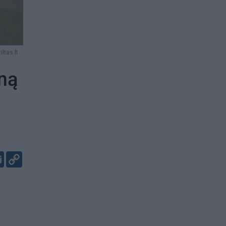
ltas.lt
ną
er
kedIn
Email
Copy
Link