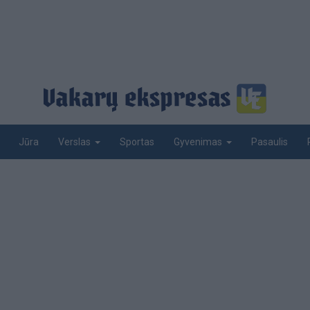
Jūra
Sportas
Pasaulis
Verslas
Gyvenimas