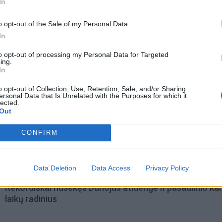
In
o opt-out of the Sale of my Personal Data.
In
to opt-out of processing my Personal Data for Targeted
acijos grįžusi Karina
Jūros šventę anksčiau puošęs
ing.
jo didžiausią savo
Anatolijus Klemencovas: gal jau
In
užtenka
o opt-out of Collection, Use, Retention, Sale, and/or Sharing
ersonal Data that Is Unrelated with the Purposes for which it
lected.
Out
omiausi
CONFIRM
Pelių ir žiurkių baubas: kas graužikus gąsdina labiau ne
nuodai
Data Deletion
Data Access
Privacy Policy
Rekordiškai nusekęs Dunojus atidengė II pasaulinio ka
laikų radinius