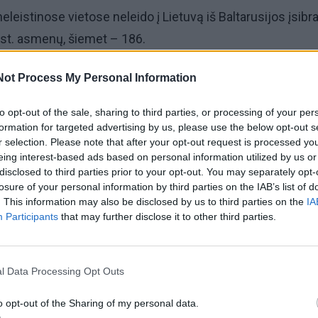
eleistinose vietose neleido į Lietuvą iš Baltarusijos įsibra
kst. asmenų, šiemet – 186.
sijos sukeltos migracijos krizės pradžios į šalį neįleista 2
Not Process My Personal Information
igrantų.
to opt-out of the sale, sharing to third parties, or processing of your per
formation for targeted advertising by us, please use the below opt-out s
s Europos Sąjungos šalis ėmė plūsti 2021 m., Vakarai dėl t
r selection. Please note that after your opt-out request is processed y
eing interest-based ads based on personal information utilized by us or
režimą.
disclosed to third parties prior to your opt-out. You may separately opt-
losure of your personal information by third parties on the IAB’s list of
. This information may also be disclosed by us to third parties on the
IA
Participants
that may further disclose it to other third parties.
l Data Processing Opt Outs
o opt-out of the Sharing of my personal data.