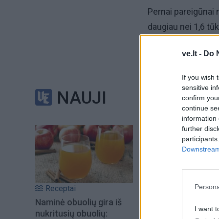
Pernai pareigūnai n
daugiau nei 1,6 tū
Iš viso nuo Baltaru
ve.lt -
Do 
tūkst. neteisėtų m
If you wish 
sensitive in
NAUJI
Migrantai į rytine
confirm you
continue se
apkaltino Minsko 
information 
further disc
participants
Downstream 
Persona
Receptai
Naminė obuolių gira iš
I want t
nukritusių obuolių: