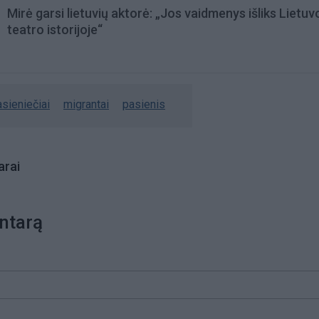
Mirė garsi lietuvių aktorė: „Jos vaidmenys išliks Lietuv
teatro istorijoje“
sieniečiai
migrantai
pasienis
rai
ntarą