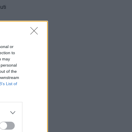
uti
4,6
sonal or
ection to
o
ou may
 personal
out of the
 downstream
B’s List of