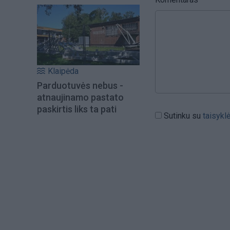
Klaipėda
Parduotuvės nebus -
atnaujinamo pastato
paskirtis liks ta pati
Sutinku su
taisykl