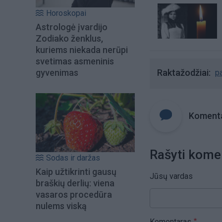
Horoskopai
Astrologė įvardijo
Zodiako ženklus,
kuriems niekada nerūpi
svetimas asmeninis
Raktažodžiai
gyvenimas
pa
Komenta
Rašyti kome
Sodas ir daržas
Kaip užtikrinti gausų
Jūsų vardas
braškių derlių: viena
vasaros procedūra
nulems viską
Komentaras