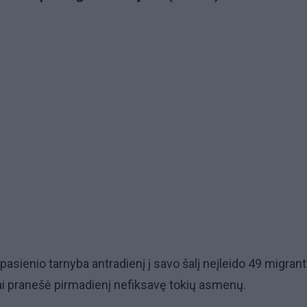
asienio tarnyba antradienį į savo šalį neįleido 49 migrant
ai pranešė pirmadienį nefiksavę tokių asmenų.