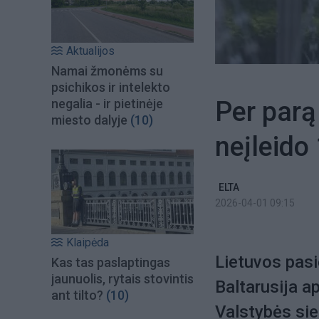
Aktualijos
Namai žmonėms su
psichikos ir intelekto
Per parą 
negalia - ir pietinėje
miesto dalyje
(10)
neįleido
ELTA
2026-04-01 09:15
Klaipėda
Lietuvos pasi
Kas tas paslaptingas
jaunuolis, rytais stovintis
Baltarusija a
ant tilto?
(10)
Valstybės si