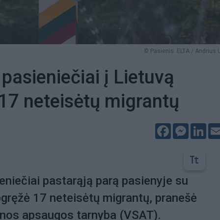
© Pasienis. ELTA / Andrius 
pasieniečiai į Lietuvą
 17 neteisėtų migrantų
Facebook
Messeng
Lin
eniečiai pastarąją parą pasienyje su
pgręžė 17 neteisėtų migrantų, pranešė
enos apsaugos tarnyba (VSAT).