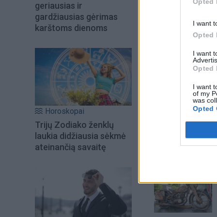
Opted 
geriausias ir
gardžiausias gėrimas
I want t
karštoms dienoms
Opted 
I want 
Į Klaipėdą iš emigr
Advertis
Kučinskienė įvardi
Opted 
norą
I want t
of my P
was col
Opted 
Horoskopai
Šiuo metu skait
Trijų Zodiako ženklų
laukia didžiausia sėkmė
ateinančią savaitę