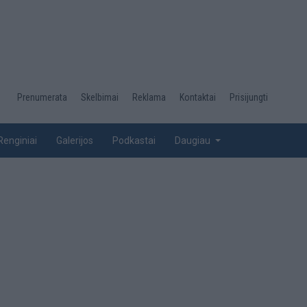
Desktop
Prenumerata
Skelbimai
Reklama
Kontaktai
Prisijungti
menu
top
Renginiai
Galerijos
Podkastai
Daugiau