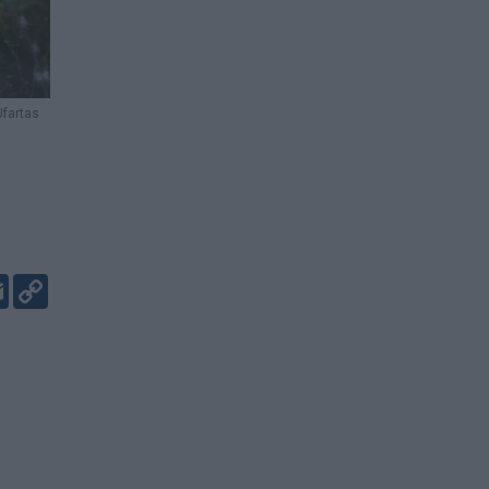
Ufartas
er
kedIn
Email
Copy
Link