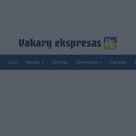
Jūra
Sportas
Pasaulis
Verslas
Gyvenimas