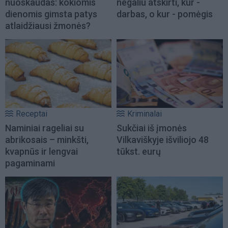
nuoskaudas: kokiomis
negaliu atskirti, kur -
dienomis gimsta patys
darbas, o kur - pomėgis
atlaidžiausi žmonės?
Receptai
Kriminalai
Naminiai rageliai su
Sukčiai iš įmonės
abrikosais – minkšti,
Vilkaviškyje išviliojo 48
kvapnūs ir lengvai
tūkst. eurų
pagaminami