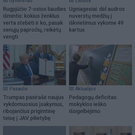
Gyvenimas
Lietuva
Rugpjūčio 7-osios liaudies
Ugniagesiai: dėl audros
išmintis: kokius ženklus
nuverstų medžių į
verta stebėti ir ko, pasak
iškvietimus vykome 49
senųjų papročių, reikėtų
kartus
vengti
Pasaulis
Aktualijos
Trumpas pasirašė naujus
Pedagogų deficitas:
vykdomuosius įsakymus,
mokyklos ieško
ribojančius prigimtinę
išsigelbėjimo
teisę į JAV pilietybę