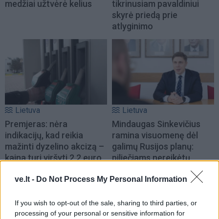
medžiai užtvėrė kelius
tikrinusiam pavaldiniui
skyrė priedą prie
atlyginimo
Lietuva
Lietuva
Premjeras: nėra
Mindaugas Sinkevičius
indikacijų, kad reikia
ramina visuomenę dėl
mažinti dyzelino akcizą –
galimų Rusijos planų:
kaina turi viršyti 2,2 euro
piliečiams nereikėtų
už litrą
(2)
papildomai baimintis
(2)
ve.lt -
Do Not Process My Personal Information
If you wish to opt-out of the sale, sharing to third parties, or
processing of your personal or sensitive information for