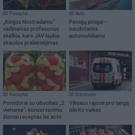
Pasaulis
Auto
„Kinijos Nostradamu“
Pensijų pinigai -
vadinamas profesorius
naudotiems
skelbia: kare JAV laukia
automobiliams
skaudus pralaimėjimas
Receptai
Kriminalai
Pomidorai su obuoliais „2
Vilniaus rajone pro langą
viename“: konservavimo
iškrito vaikas
žiemai receptas be acto