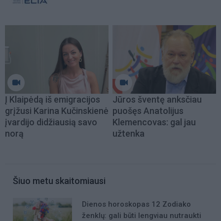
Į Klaipėdą iš emigracijos
Jūros šventę anksčiau
grįžusi Karina Kučinskienė
puošęs Anatolijus
įvardijo didžiausią savo
Klemencovas: gal jau
norą
užtenka
Šiuo metu skaitomiausi
Dienos horoskopas 12 Zodiako
ženklų: gali būti lengviau nutraukti