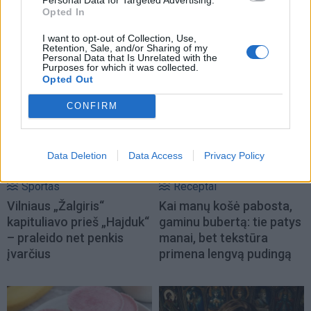
Opted In
I want to opt-out of Collection, Use,
Retention, Sale, and/or Sharing of my
NAUJI
Personal Data that Is Unrelated with the
Purposes for which it was collected.
Opted Out
CONFIRM
Data Deletion
Data Access
Privacy Policy
Sportas
Receptai
Vilniaus „Žalgiris“
Kai manų košė pabosta,
kapituliavo prieš „Hajduk“
gaminu bubertą: tie patys
– praleido net penkis
manai, bet tekstūra
įvarčius
primena lengvą pudingą