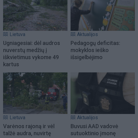
Lietuva
Aktualijos
Ugniagesiai: dėl audros
Pedagogų deficitas:
nuverstų medžių į
mokyklos ieško
iškvietimus vykome 49
išsigelbėjimo
kartus
Lietuva
Aktualijos
Varėnos rajoną ir vėl
Buvusi AAD vadovė
talžė audra, nuvirtę
sutuoktinio įmonę