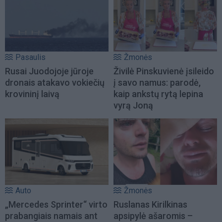
Pasaulis
Žmonės
Rusai Juodojoje jūroje
Živilė Pinskuvienė įsileido
dronais atakavo vokiečių
į savo namus: parodė,
krovininį laivą
kaip ankstų rytą lepina
vyrą Joną
Auto
Žmonės
„Mercedes Sprinter“ virto
Ruslanas Kirilkinas
prabangiais namais ant
apsipylė ašaromis –