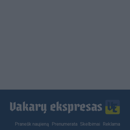
Load
More
Footer
Pranešk naujieną
Prenumerata
Skelbimai
Reklama