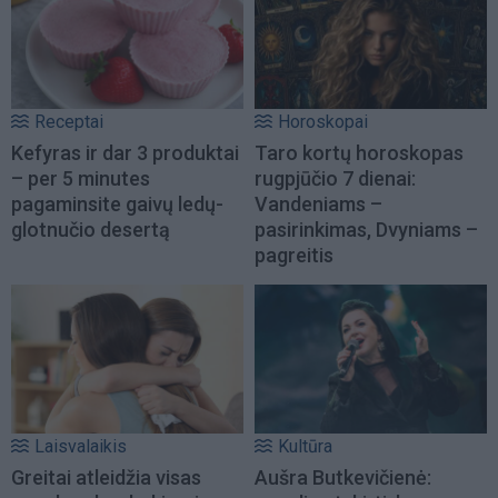
Receptai
Horoskopai
Kefyras ir dar 3 produktai
Taro kortų horoskopas
– per 5 minutes
rugpjūčio 7 dienai:
pagaminsite gaivų ledų-
Vandeniams –
glotnučio desertą
pasirinkimas, Dvyniams –
pagreitis
Laisvalaikis
Kultūra
Greitai atleidžia visas
Aušra Butkevičienė: