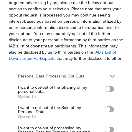
targeted advertising by us, please use the below opt-out
section to confirm your selection. Please note that after your
opt-out request is processed you may continue seeing
Aktualijos
Aktualijos
interest-based ads based on personal information utilized by
us or personal information disclosed to third parties prior to
Prokuratūra atnaujino
Eksperimentas Nidos
your opt-out. You may separately opt-out of the further
nutrauktą tyrimą dėl per
uoste: išbandomas būdas
disclosure of your personal information by third parties on the
LSDP tarybos posėdį
sumažinti vandens
IAB’s list of downstream participants. This information may
rasto slapta įrašinėjančio
„žydėjimą“
also be disclosed by us to third parties on the
IAB’s List of
įrenginio
(1)
Downstream Participants
that may further disclose it to other
third parties.
Personal Data Processing Opt Outs
I want to opt-out of the Sharing of my
personal data.
Opted In
I want to opt-out of the Sale of my
Personal Data.
Opted In
I want to opt-out of processing my
Personal Data for Targeted Advertising.