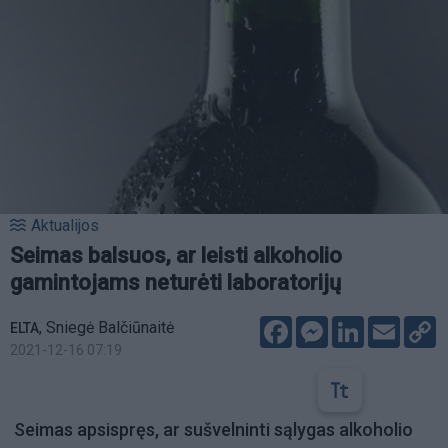
Aktualijos
Seimas balsuos, ar leisti alkoholio
gamintojams neturėti laboratorijų
Facebook
Messenger
LinkedIn
Email
C
,
Sniegė Balčiūnaitė
ELTA
L
2021-12-16 07:19
Seimas apsispręs, ar sušvelninti sąlygas alkoholio