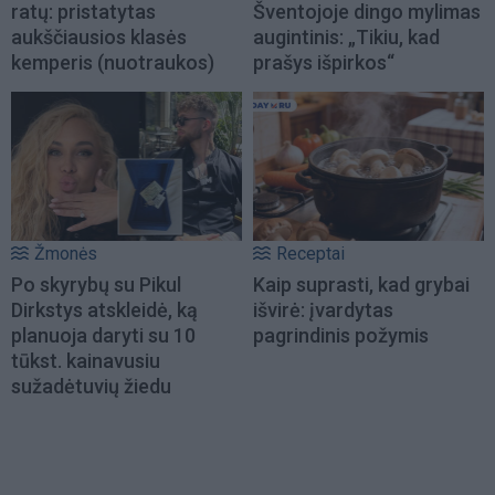
ratų: pristatytas
Šventojoje dingo mylimas
aukščiausios klasės
augintinis: „Tikiu, kad
kemperis (nuotraukos)
prašys išpirkos“
Žmonės
Receptai
Po skyrybų su Pikul
Kaip suprasti, kad grybai
Dirkstys atskleidė, ką
išvirė: įvardytas
planuoja daryti su 10
pagrindinis požymis
tūkst. kainavusiu
sužadėtuvių žiedu