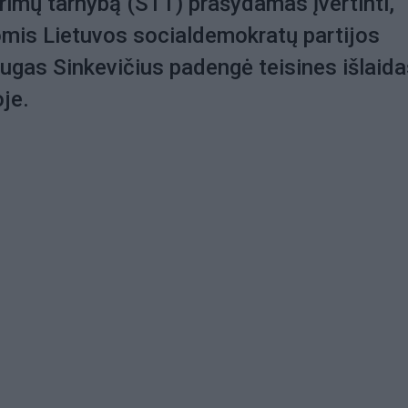
yrimų tarnybą (STT) prašydamas įvertinti,
omis Lietuvos socialdemokratų partijos
ugas Sinkevičius padengė teisines išlaida
oje.