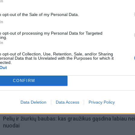
In
o opt-out of the Sale of my Personal Data.
In
to opt-out of processing my Personal Data for Targeted
ing.
In
o opt-out of Collection, Use, Retention, Sale, and/or Sharing
ersonal Data that Is Unrelated with the Purposes for which it
lected.
Out
omiausi
CONFIRM
Negrįžo iš Jūros šventės: artimieji laukė dvi savaites
Data Deletion
Data Access
Privacy Policy
Pelių ir žiurkių baubas: kas graužikus gąsdina labiau ne
nuodai