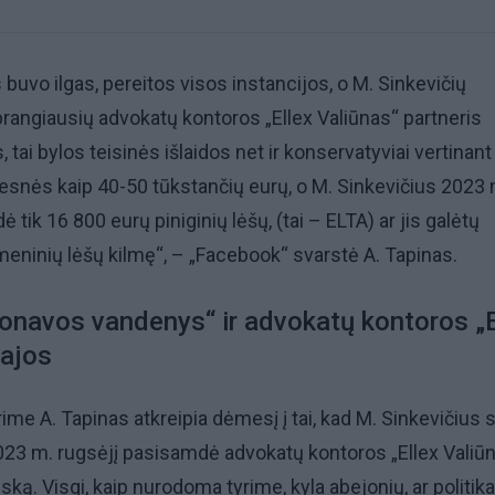
buvo ilgas, pereitos visos instancijos, o M. Sinkevičių
rangiausių advokatų kontoros „Ellex Valiūnas“ partneris
tai bylos teisinės išlaidos net ir konservatyviai vertinant
esnės kaip 40-50 tūkstančių eurų, o M. Sinkevičius 2023
ė tik 16 800 eurų piniginių lėšų, (tai – ELTA) ar jis galėtų
smeninių lėšų kilmę“, – „Facebook“ svarstė A. Tapinas.
onavos vandenys“ ir advokatų kontoros „E
sajos
rime A. Tapinas atkreipia dėmesį į tai, kad M. Sinkevičius 
023 m. rugsėjį pasisamdė advokatų kontoros „Ellex Valiū
ką. Visgi, kaip nurodoma tyrime, kyla abejonių, ar politik