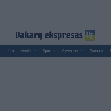
Jūra
Sportas
Pasaulis
Verslas
Gyvenimas