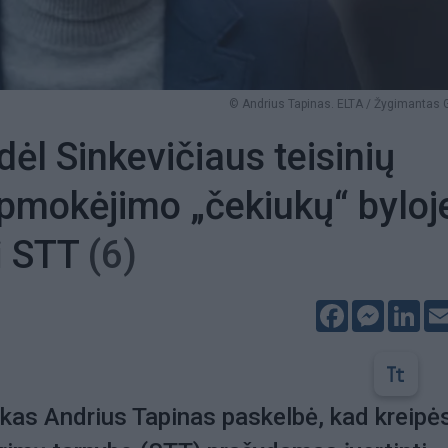
© Andrius Tapinas. ELTA / Žygimantas 
dėl Sinkevičiaus teisinių
apmokėjimo „čekiukų“ byloj
 į STT
(6)
Facebook
Messeng
Lin
as Andrius Tapinas paskelbė, kad kreipės