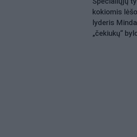
Specialiųjų t
kokiomis lėš
lyderis Minda
„čekiukų“ byl