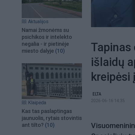
Aktualijos
Namai žmonėms su
psichikos ir intelekto
Tapinas 
negalia - ir pietinėje
miesto dalyje
(10)
išlaidų 
kreipėsi
ELTA
2026-06-16 14:35
Klaipėda
Kas tas paslaptingas
jaunuolis, rytais stovintis
Visuomeninink
ant tilto?
(10)