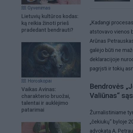
Gyvenimas
Lietuvių kultūros kodas:
„Kadangi procesas 
ką reikia žinoti prieš
pradedant bendrauti?
atstovavo vienos b
Arūnas Petrauskas, 
galėjo būti ne maž
deklaracijoje nurod
pagrįsti ir tokių a
Horoskopai
Bendrovės „J
Vaikas Avinas:
Valiūnas“ są
charakterio bruožai,
talentai ir auklėjimo
patarimai
Žurnalistiniame ty
„čekiukų“ byloje 2
advokatą A. Petraus