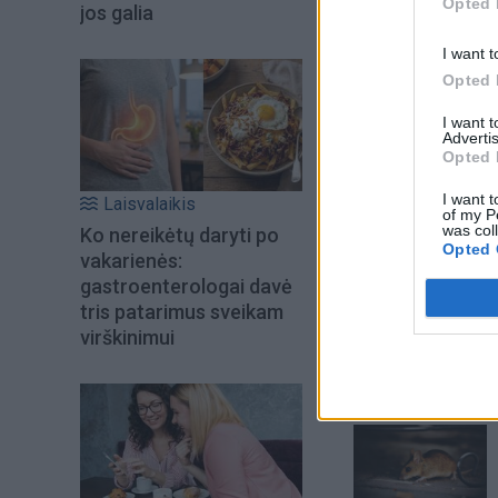
Opted 
jos galia
I want t
Opted 
I want 
Advertis
Opted 
I want t
Laisvalaikis
of my P
was col
Ko nereikėtų daryti po
Opted 
vakarienės:
gastroenterologai davė
Šiuo metu skait
tris patarimus sveikam
virškinimui