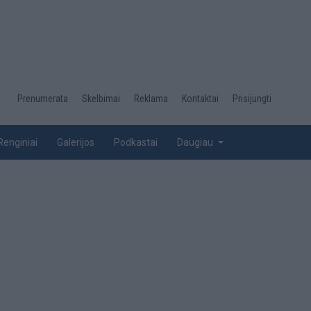
Desktop
Prenumerata
Skelbimai
Reklama
Kontaktai
Prisijungti
menu
top
Renginiai
Galerijos
Podkastai
Daugiau