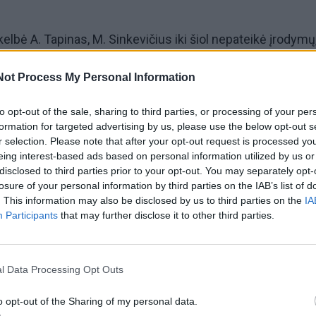
elbė A. Tapinas, M. Sinkevičius iki šiol nepateikė įrodymų
tirtas teisines išlaidas padengė pats.
Not Process My Personal Information
 dvejus metus Mindaugas Sinkevičius taip ir nepateikė įrod
to opt-out of the sale, sharing to third parties, or processing of your per
dengė savo teisines išlaidas, šiandien parašiau pareiškimą 
formation for targeted advertising by us, please use the below opt-out s
r selection. Please note that after your opt-out request is processed y
nti šias aplinkybes dėl galimos nusikalstamos veiklos po
eing interest-based ads based on personal information utilized by us or
pradėti ikiteisminį tyrimą“, – nurodė A. Tapinas.
disclosed to third parties prior to your opt-out. You may separately opt-
losure of your personal information by third parties on the IAB’s list of
. This information may also be disclosed by us to third parties on the
IA
rnalistinį tyrimą, įvertinus socdemų lyderio turimas pajam
Participants
that may further disclose it to other third parties.
M. Sinkevičius galėjo pats savo lėšomis padengti teisines
l Data Processing Opt Outs
o opt-out of the Sharing of my personal data.