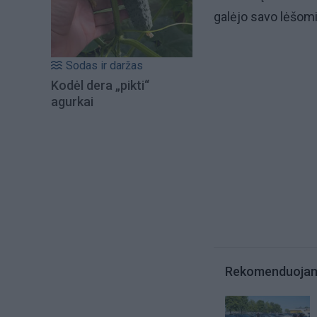
galėjo savo lėšomi
Sodas ir daržas
Kodėl dera „pikti“
agurkai
Rekomenduoja