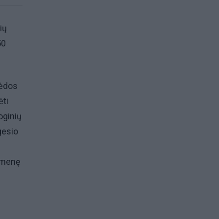
ių
50
pėdos
ėti
oginių
gesio
uomenę