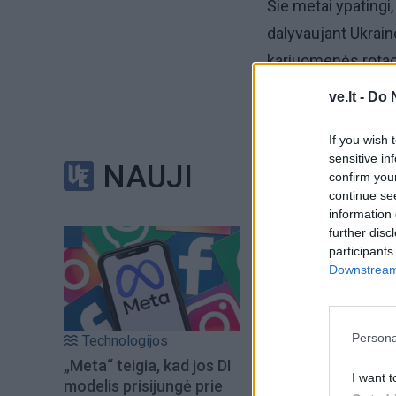
Šie metai ypatingi
dalyvaujant Ukrai
kariuomenės rotac
Ingrida Šimonytė, 
ve.lt -
Do 
Renginio metu pre
If you wish 
sensitive in
savanorius,o Klai
NAUJI
confirm you
didžiausioms įsta
continue se
information 
dalyvauti kasmeti
further disc
participants
Klaipėdos miesto m
Downstream 
krašto prijungimo š
Persona
Technologijos
„Meta“ teigia, kad jos DI
I want t
modelis prisijungė prie