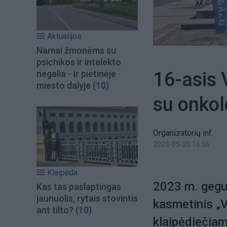
Aktualijos
Namai žmonėms su
psichikos ir intelekto
16-asis 
negalia - ir pietinėje
miesto dalyje
(10)
su onkol
Organizatorių inf.
2023-05-20 16:56
Klaipėda
2023 m. gegu
Kas tas paslaptingas
jaunuolis, rytais stovintis
kasmetinis „V
ant tilto?
(10)
klaipėdiečiams