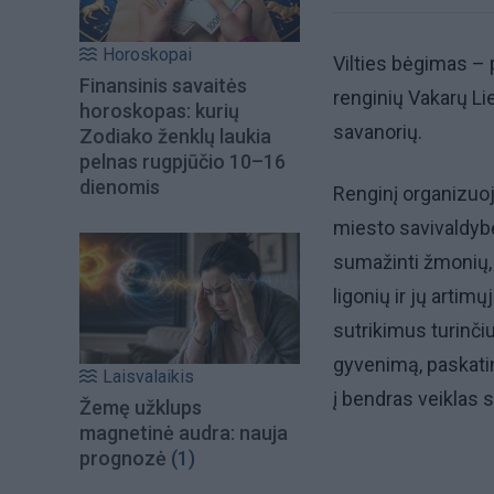
Horoskopai
Vilties bėgimas – 
Finansinis savaitės
renginių Vakarų Li
horoskopas: kurių
savanorių.
Zodiako ženklų laukia
pelnas rugpjūčio 10–16
dienomis
Renginį organizuoj
miesto savivaldybė 
sumažinti žmonių, 
ligonių ir jų artim
sutrikimus turinčius
gyvenimą, paskatin
Laisvalaikis
į bendras veiklas 
Žemę užklups
magnetinė audra: nauja
prognozė
(1)