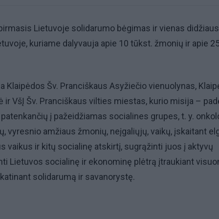
pirmasis Lietuvoje solidarumo bėgimas ir vienas didžiaus
etuvoje, kuriame dalyvauja apie 10 tūkst. žmonių ir apie 2
a Klaipėdos Šv. Pranciškaus Asyžiečio vienuolynas, Klai
ir VšĮ Šv. Pranciškaus vilties miestas, kurio misija – pad
patenkančių į pažeidžiamas socialines grupes, t. y. onkol
ųjų, vyresnio amžiaus žmonių, neįgaliųjų, vaikų, įskaitant el
 vaikus ir kitų socialinę atskirtį, sugrąžinti juos į aktyvų
ti Lietuvos socialinę ir ekonominę plėtrą įtraukiant vis
skatinant solidarumą ir savanorystę.