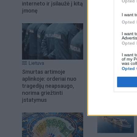
Opted 
interneto ir įsilaužė į kitą
įmonę
I want t
Opted 
I want 
Advertis
Opted 
I want t
of my P
Lietuva
was col
Opted 
Smurtas artimoje
Šiuo metu skait
aplinkoje: orderiai nuo
tragedijų neapsaugo,
norima griežtinti
įstatymus