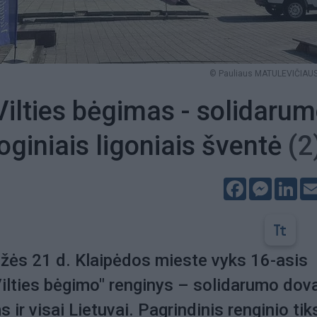
© Pauliaus MATULEVIČIAUS 
Vilties bėgimas - solidaru
oginiais ligoniais šventė
(2
Facebook
Messeng
Lin
žės 21 d. Klaipėdos mieste vyks 16-asis
ilties bėgimo" renginys – solidarumo dov
 ir visai Lietuvai. Pagrindinis renginio tik