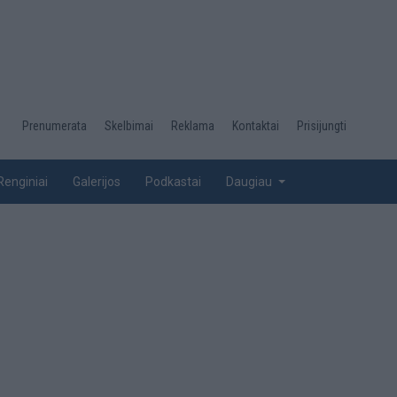
Desktop
Prenumerata
Skelbimai
Reklama
Kontaktai
Prisijungti
menu
top
Renginiai
Galerijos
Podkastai
Daugiau