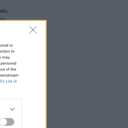
galų
erė
sonal or
ection to
ou may
rių
 personal
out of the
 downstream
B’s List of
pėdos