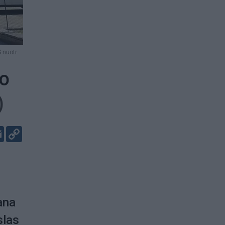
nuotr.
mo
)
er
kedIn
Email
Copy
Link
ana
slas