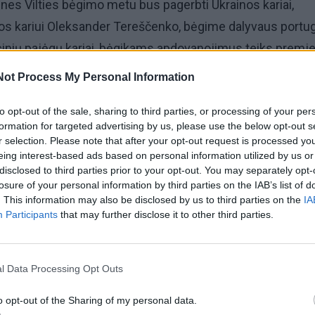
, nes Vilties bėgimo metu bus pagerbti Ukrainos kariai,
nos kariui Oleksander Tereščenko, bėgime dalyvaus portu
inių pajėgų kariai, bėgikams apdovanojimus teiks premj
gros Karinių jūrų pajėgų orkestras.
Not Process My Personal Information
mjerė I. Šimonytė apdovanos ilgamečius Vilties bėgimo
to opt-out of the sale, sharing to third parties, or processing of your per
formation for targeted advertising by us, please use the below opt-out s
pėdos miesto meras Arvydas Vaitkus įteiks padėkas
r selection. Please note that after your opt-out request is processed y
igoms ir bendruomenėms, kurios sutelkia šimtais savo na
eing interest-based ads based on personal information utilized by us or
disclosed to third parties prior to your opt-out. You may separately opt-
niame bėgime.
losure of your personal information by third parties on the IAB’s list of
. This information may also be disclosed by us to third parties on the
IA
eras įsteigė Mero taurę estafetinio bėgimo, skirto Klai
Participants
that may further disclose it to other third parties.
imtmečiui, 1 vietai.
l Data Processing Opt Outs
o opt-out of the Sharing of my personal data.