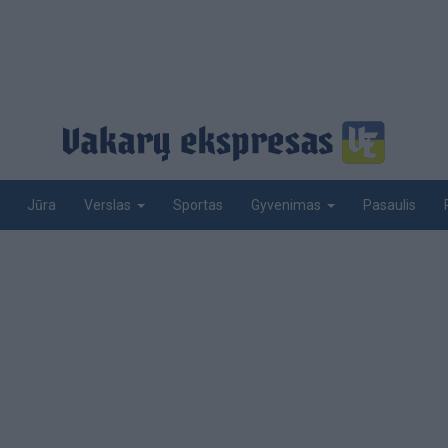
Jūra
Sportas
Pasaulis
Verslas
Gyvenimas