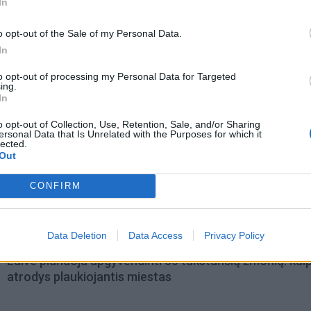
In
o opt-out of the Sale of my Personal Data.
In
to opt-out of processing my Personal Data for Targeted
ing.
In
o opt-out of Collection, Use, Retention, Sale, and/or Sharing
ersonal Data that Is Unrelated with the Purposes for which it
lected.
Out
omiausi
CONFIRM
Tualetinis popierius traukiasi į praeitį: kuo jį pakeis
artimiausiu metu
Data Deletion
Data Access
Privacy Policy
Laive planuoja apgyvendinti 80 tūkstančių žmonių: kai
atrodys plaukiojantis miestas