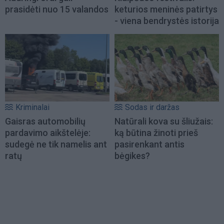
prasidėti nuo 15 valandos
keturios meninės patirtys
- viena bendrystės istorija
Kriminalai
Sodas ir daržas
Gaisras automobilių
Natūrali kova su šliužais:
pardavimo aikštelėje:
ką būtina žinoti prieš
sudegė ne tik namelis ant
pasirenkant antis
ratų
bėgikes?