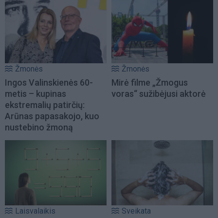
Žmonės
Žmonės
Ingos Valinskienės 60-
Mirė filme „Žmogus
metis – kupinas
voras“ sužibėjusi aktorė
ekstremalių patirčių:
Arūnas papasakojo, kuo
nustebino žmoną
Laisvalaikis
Sveikata