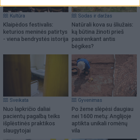
Kultūra
Sodas ir daržas
Klaipėdos festivalis:
Natūrali kova su šliužais:
keturios meninės patirtys
ką būtina žinoti prieš
- viena bendrystės istorija
pasirenkant antis
bėgikes?
Sveikata
Gyvenimas
Nuo lapkričio daliai
Po žeme slėpėsi daugiau
pacientų pagalbą teiks
nei 1600 metų: Anglijoje
išplėstinės praktikos
aptikta unikali romėnų
slaugytojai
vila