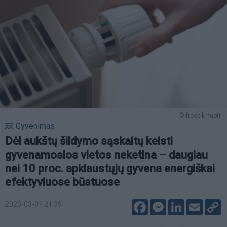
© freepik nuotr.
Gyvenimas
Dėl aukštų šildymo sąskaitų keisti
gyvenamosios vietos neketina – daugiau
nei 10 proc. apklaustųjų gyvena energiškai
efektyviuose būstuose
Facebook
Messenger
LinkedIn
Email
C
2023-03-01 21:39
L