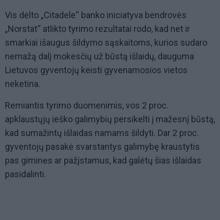
Vis dėlto „Citadele“ banko iniciatyva bendrovės
„Norstat“ atlikto tyrimo rezultatai rodo, kad net ir
smarkiai išaugus šildymo sąskaitoms, kurios sudaro
nemažą dalį mokesčių už būstą išlaidų, dauguma
Lietuvos gyventojų keisti gyvenamosios vietos
neketina.
Remiantis tyrimo duomenimis, vos 2 proc.
apklaustųjų ieško galimybių persikelti į mažesnį būstą,
kad sumažintų išlaidas namams šildyti. Dar 2 proc.
gyventojų pasakė svarstantys galimybę kraustytis
pas gimines ar pažįstamus, kad galėtų šias išlaidas
pasidalinti.