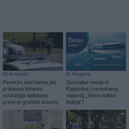
Kriminalai
Renginiai
Pamiršo, kad namai jau
Specialus reisas iš
priklauso kitiems:
Klaipėdos į nemokamą
nostalgija daiktams
vakarėlį „Viena naktis
privertė griebtis smurto
Nidoje“!