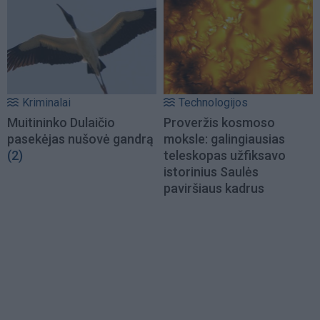
Kriminalai
Technologijos
Muitininko Dulaičio
Proveržis kosmoso
pasekėjas nušovė gandrą
moksle: galingiausias
(2)
teleskopas užfiksavo
istorinius Saulės
paviršiaus kadrus