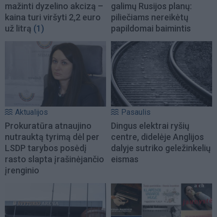
mažinti dyzelino akcizą –
galimų Rusijos planų:
kaina turi viršyti 2,2 euro
piliečiams nereikėtų
už litrą
(1)
papildomai baimintis
Aktualijos
Pasaulis
Prokuratūra atnaujino
Dingus elektrai ryšių
nutrauktą tyrimą dėl per
centre, didelėje Anglijos
LSDP tarybos posėdį
dalyje sutriko geležinkelių
rasto slapta įrašinėjančio
eismas
įrenginio