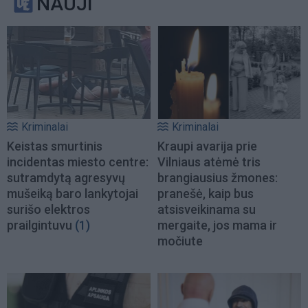
NAUJI
Kriminalai
Kriminalai
Keistas smurtinis
Kraupi avarija prie
incidentas miesto centre:
Vilniaus atėmė tris
sutramdytą agresyvų
brangiausius žmones:
mušeiką baro lankytojai
pranešė, kaip bus
surišo elektros
atsisveikinama su
prailgintuvu
(1)
mergaite, jos mama ir
močiute