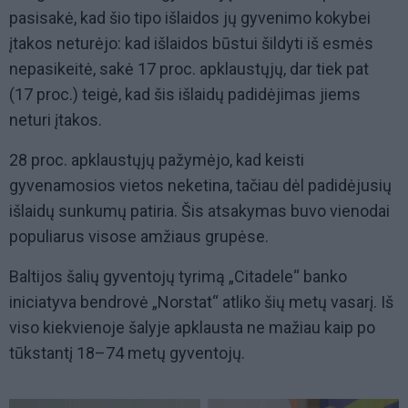
pasisakė, kad šio tipo išlaidos jų gyvenimo kokybei
įtakos neturėjo: kad išlaidos būstui šildyti iš esmės
nepasikeitė, sakė 17 proc. apklaustųjų, dar tiek pat
(17 proc.) teigė, kad šis išlaidų padidėjimas jiems
neturi įtakos.
28 proc. apklaustųjų pažymėjo, kad keisti
gyvenamosios vietos neketina, tačiau dėl padidėjusių
išlaidų sunkumų patiria. Šis atsakymas buvo vienodai
populiarus visose amžiaus grupėse.
Baltijos šalių gyventojų tyrimą „Citadele“ banko
iniciatyva bendrovė „Norstat“ atliko šių metų vasarį. Iš
viso kiekvienoje šalyje apklausta ne mažiau kaip po
tūkstantį 18–74 metų gyventojų.