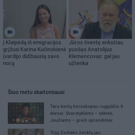
Į Klaipėdą iš emigracijos
Jūros šventę anksčiau
grįžusi Karina Kučinskienė
puošęs Anatolijus
įvardijo didžiausią savo
Klemencovas: gal jau
norą
užtenka
Šiuo metu skaitomiausi
Taro kortų horoskopas rugpjūčio 6
dienai: Svarstyklėms – sėkmė,
Jaučiams – greiti sprendimai
Trijų Zodiako ženklų jau