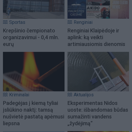
Sportas
Renginiai
Krepšinio čempionato
Renginiai Klaipėdoje ir
organizavimui - 0,4 mln.
aplink: ką veikti
eurų
artimiausiomis dienomis
Kriminalai
Aktualijos
Padegėjas į kiemą tyliai
Eksperimentas Nidos
įsliūkino naktį: tamsą
uoste: išbandomas būdas
nušvietė pastatą apėmusi
sumažinti vandens
liepsna
„žydėjimą“