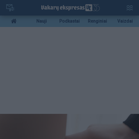
Pereiti
į
pagrindinį
Mobile
Nauji
Podkastai
Renginiai
Vaizdai
turinį
menu
bottom