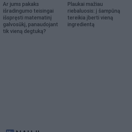
Ar jums pakaks
Plaukai mažiau
išradingumo teisingai
riebaluosis: į šampūną
išspręsti matematinį
tereikia įberti vieną
galvosūkį, panaudojant
ingredientą
tik vieną degtuką?