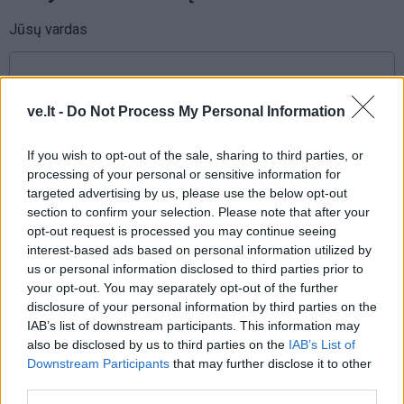
Jūsų vardas
ve.lt -
Do Not Process My Personal Information
Komentaras
If you wish to opt-out of the sale, sharing to third parties, or
processing of your personal or sensitive information for
targeted advertising by us, please use the below opt-out
section to confirm your selection. Please note that after your
opt-out request is processed you may continue seeing
interest-based ads based on personal information utilized by
us or personal information disclosed to third parties prior to
your opt-out. You may separately opt-out of the further
This site is protected by
disclosure of your personal information by third parties on the
Sutinku su
taisyklėmis
reCAPTCHA and the Google
IAB’s list of downstream participants. This information may
Privacy Policy
and
Terms of
also be disclosed by us to third parties on the
IAB’s List of
Downstream Participants
that may further disclose it to other
Service
apply.
third parties.