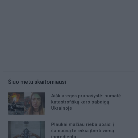
Šiuo metu skaitomiausi
Aiškiaregės pranašystė: numatė
katastrofišką karo pabaigą
Ukrainoje
Plaukai mažiau riebaluosis: į
šampūną tereikia įberti vieną
ingredientą