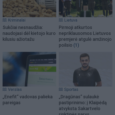
Kriminalai
Lietuva
Sukčiai nesnaudžia:
Pirmoji atkurtos
naudojasi dėl kietojo kuro
nepriklausomos Lietuvos
kilusiu ažiotažu
premjerė atgulė amžinojo
poilsio
(1)
Verslas
Sportas
„Enefit“ vadovas palieka
„Dragūnas“ sulaukė
pareigas
pastiprinimo: į Klaipėdą
atvyksta Sakartvelo
rinktinės narys