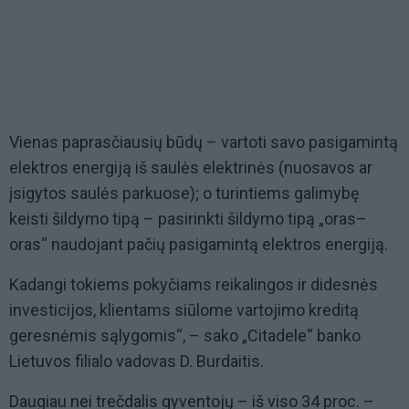
Vienas paprasčiausių būdų – vartoti savo pasigamintą
elektros energiją iš saulės elektrinės (nuosavos ar
įsigytos saulės parkuose); o turintiems galimybę
keisti šildymo tipą – pasirinkti šildymo tipą „oras–
oras“ naudojant pačių pasigamintą elektros energiją.
Kadangi tokiems pokyčiams reikalingos ir didesnės
investicijos, klientams siūlome vartojimo kreditą
geresnėmis sąlygomis“,
– sako „Citadele“ banko
Lietuvos filialo vadovas D. Burdaitis.
Daugiau nei trečdalis gyventojų – iš viso 34 proc. –