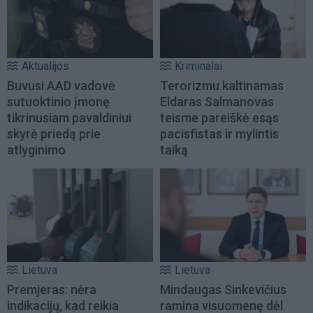
Aktualijos
Kriminalai
Buvusi AAD vadovė
Terorizmu kaltinamas
sutuoktinio įmonę
Eldaras Salmanovas
tikrinusiam pavaldiniui
teisme pareiškė esąs
skyrė priedą prie
pacisfistas ir mylintis
atlyginimo
taiką
Lietuva
Lietuva
Premjeras: nėra
Mindaugas Sinkevičius
indikacijų, kad reikia
ramina visuomenę dėl