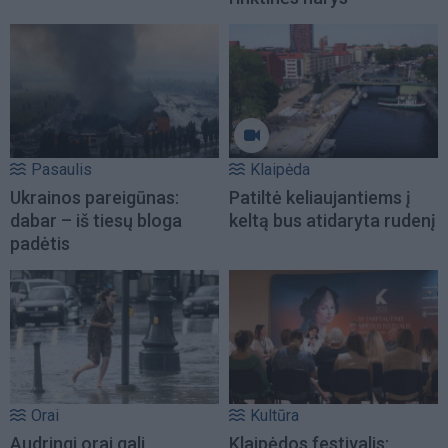
Pasaulis
Klaipėda
Ukrainos pareigūnas:
Patiltė keliaujantiems į
dabar – iš tiesų bloga
keltą bus atidaryta rudenį
padėtis
Orai
Kultūra
Audringi orai gali
Klaipėdos festivalis: