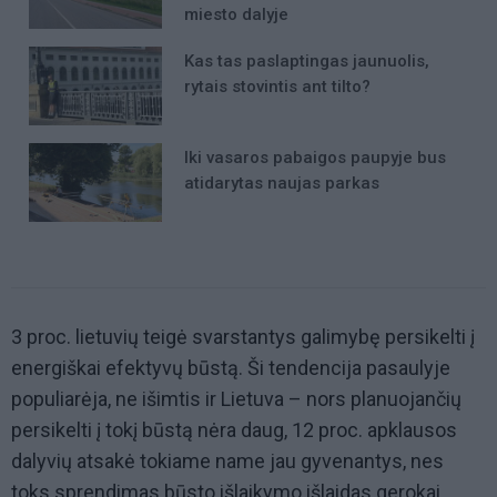
miesto dalyje
Kas tas paslaptingas jaunuolis,
rytais stovintis ant tilto?
Iki vasaros pabaigos paupyje bus
atidarytas naujas parkas
3 proc. lietuvių teigė svarstantys galimybę persikelti į
energiškai efektyvų būstą. Ši tendencija pasaulyje
populiarėja, ne išimtis ir Lietuva – nors planuojančių
persikelti į tokį būstą nėra daug, 12 proc. apklausos
dalyvių atsakė tokiame name jau gyvenantys, nes
toks sprendimas būsto išlaikymo išlaidas gerokai