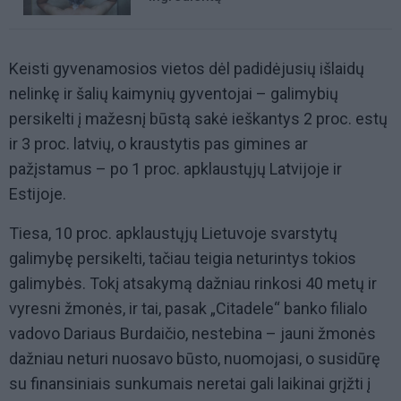
Keisti gyvenamosios vietos dėl padidėjusių išlaidų
nelinkę ir šalių kaimynių gyventojai – galimybių
persikelti į mažesnį būstą sakė ieškantys 2 proc. estų
ir 3 proc. latvių, o kraustytis pas gimines ar
pažįstamus – po 1 proc. apklaustųjų Latvijoje ir
Estijoje.
Tiesa, 10 proc. apklaustųjų Lietuvoje svarstytų
galimybę persikelti, tačiau teigia neturintys tokios
galimybės. Tokį atsakymą dažniau rinkosi 40 metų ir
vyresni žmonės, ir tai, pasak „Citadele“ banko filialo
vadovo Dariaus Burdaičio, nestebina – jauni žmonės
dažniau neturi nuosavo būsto, nuomojasi, o susidūrę
su finansiniais sunkumais neretai gali laikinai grįžti į