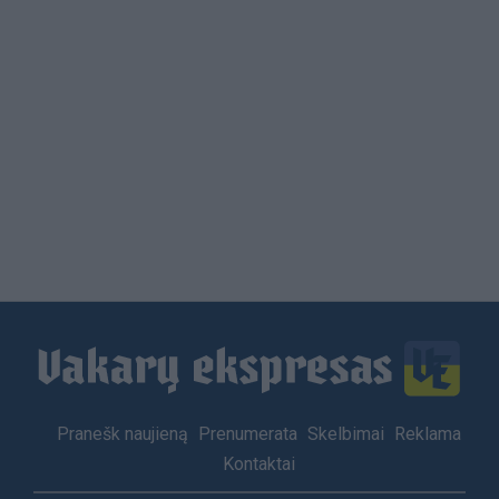
Load
More
Footer
Pranešk naujieną
Prenumerata
Skelbimai
Reklama
menu
Kontaktai