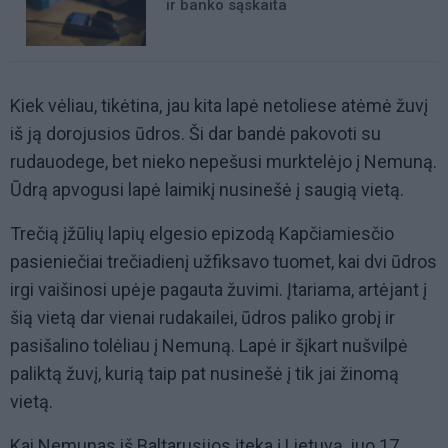
ir banko sąskaita
Kiek vėliau, tikėtina, jau kita lapė netoliese atėmė žuvį
iš ją dorojusios ūdros. Ši dar bandė pakovoti su
rudauodege, bet nieko nepešusi murktelėjo į Nemuną.
Ūdrą apvogusi lapė laimikį nusinešė į saugią vietą.
Trečią įžūlių lapių elgesio epizodą Kapčiamiesčio
pasieniečiai trečiadienį užfiksavo tuomet, kai dvi ūdros
irgi vaišinosi upėje pagauta žuvimi. Įtariama, artėjant į
šią vietą dar vienai rudakailei, ūdros paliko grobį ir
pasišalino tolėliau į Nemuną. Lapė ir šįkart nušvilpė
paliktą žuvį, kurią taip pat nusinešė į tik jai žinomą
vietą.
Kai Nemunas iš Baltarusijos įteka į Lietuvą, juo 17