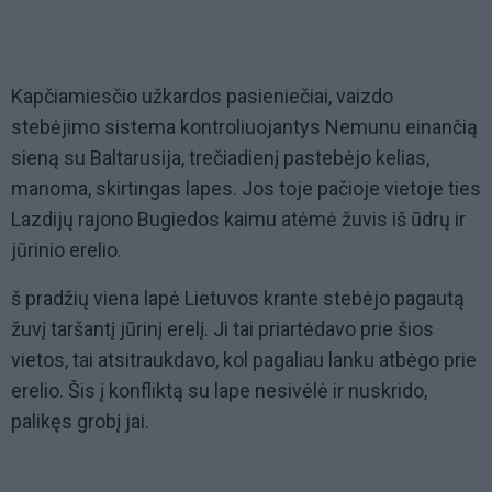
Kapčiamiesčio užkardos pasieniečiai, vaizdo
stebėjimo sistema kontroliuojantys Nemunu einančią
sieną su Baltarusija, trečiadienį pastebėjo kelias,
manoma, skirtingas lapes. Jos toje pačioje vietoje ties
Lazdijų rajono Bugiedos kaimu atėmė žuvis iš ūdrų ir
jūrinio erelio.
š pradžių viena lapė Lietuvos krante stebėjo pagautą
žuvį taršantį jūrinį erelį. Ji tai priartėdavo prie šios
vietos, tai atsitraukdavo, kol pagaliau lanku atbėgo prie
erelio. Šis į konfliktą su lape nesivėlė ir nuskrido,
palikęs grobį jai.