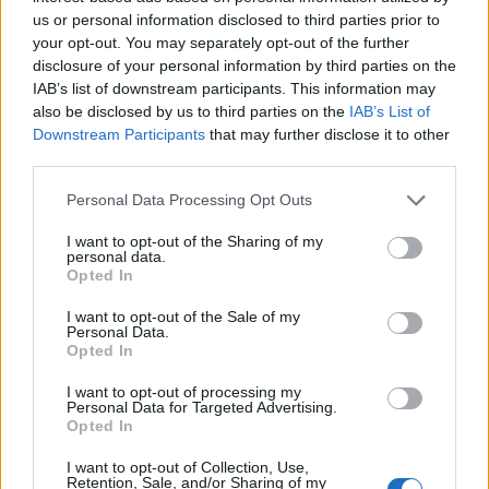
autobusu
(1)
išgirsti, pastebėti bei
us or personal information disclosed to third parties prior to
your opt-out. You may separately opt-out of the further
priimti
disclosure of your personal information by third parties on the
IAB’s list of downstream participants. This information may
also be disclosed by us to third parties on the
IAB’s List of
Downstream Participants
that may further disclose it to other
third parties.
Personal Data Processing Opt Outs
Kultūra
Kultūra
I want to opt-out of the Sharing of my
Klaipėdoje prasidėjo
Matyti kitaip: realybės
personal data.
Opted In
„Jauno teatro dienos“:
transformacija Ugnės
vakare miestiečių laukia
Mitigailaitės tapybos
I want to opt-out of the Sale of my
nemokami susitikimai su
parodoje
Personal Data.
Opted In
teatro kūrėjais
I want to opt-out of processing my
Personal Data for Targeted Advertising.
Opted In
I want to opt-out of Collection, Use,
Retention, Sale, and/or Sharing of my