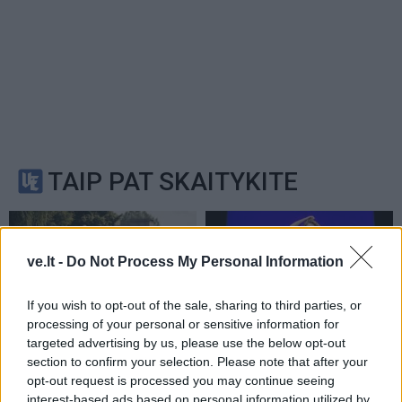
TAIP PAT SKAITYKITE
ve.lt -
Do Not Process My Personal Information
If you wish to opt-out of the sale, sharing to third parties, or
processing of your personal or sensitive information for
Laisvalaikis
Kultūra
targeted advertising by us, please use the below opt-out
Romantiškiausia vasaros
Iki skausmo atviras
section to confirm your selection. Please note that after your
kelionė Klaipėdoje –
spektaklis „Jaunuolio
opt-out request is processed you may continue seeing
elektriniu vandens
kambaryje“ kviečia
interest-based ads based on personal information utilized by