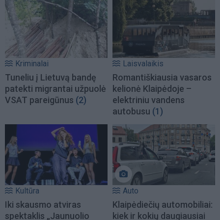
Kriminalai
Laisvalaikis
Tuneliu į Lietuvą bandę
Romantiškiausia vasaros
patekti migrantai užpuolė
kelionė Klaipėdoje –
VSAT pareigūnus
(2)
elektriniu vandens
autobusu
(1)
Kultūra
Auto
Iki skausmo atviras
Klaipėdiečių automobiliai:
spektaklis „Jaunuolio
kiek ir kokių daugiausiai