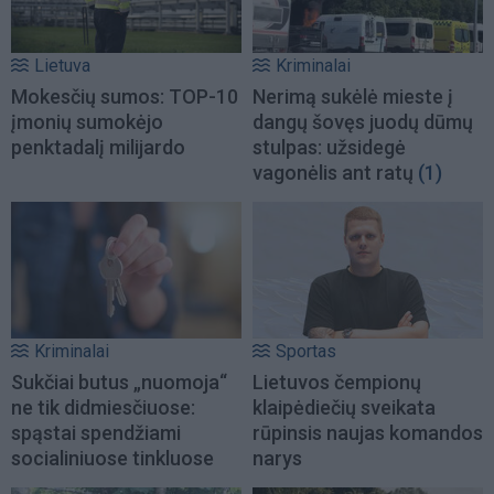
Lietuva
Kriminalai
Mokesčių sumos: TOP-10
Nerimą sukėlė mieste į
įmonių sumokėjo
dangų šovęs juodų dūmų
penktadalį milijardo
stulpas: užsidegė
vagonėlis ant ratų
(1)
Kriminalai
Sportas
Sukčiai butus „nuomoja“
Lietuvos čempionų
ne tik didmiesčiuose:
klaipėdiečių sveikata
spąstai spendžiami
rūpinsis naujas komandos
socialiniuose tinkluose
narys