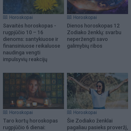
Horoskopai
Horoskopai
Savaitės horoskopas -
Dienos horoskopas 12
rugpjūčio 10 – 16
Zodiako ženklų: svarbu
dienoms: santykiuose ir
neperžengti savo
finansiniuose reikaluose
galimybių ribos
naudinga vengti
impulsyvių reakcijų
Horoskopai
Horoskopai
Taro kortų horoskopas
Šie Zodiako ženklai
rugpjūčio 6 dienai:
pagaliau pasieks proveržį,