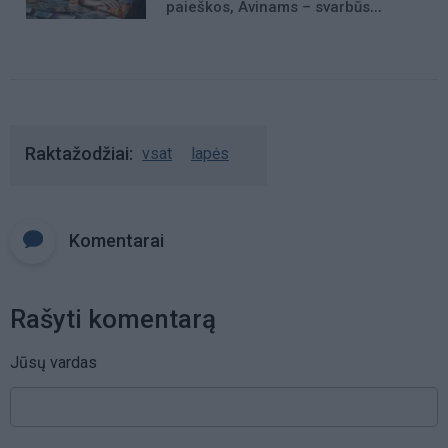
paieškos, Avinams – svarbūs
patarimai
Raktažodžiai
vsat
lapės
Komentarai
Rašyti komentarą
Jūsų vardas