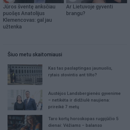
Jūros šventę anksčiau
Ar Lietuvoje gyventi
puošęs Anatolijus
brangu?
Klemencovas: gal jau
užtenka
Šiuo metu skaitomiausi
Kas tas paslaptingas jaunuolis,
rytais stovintis ant tilto?
Austėjos Landsbergienės gyvenime
– netikėta ir didžiulė naujiena:
prireikė 7 metų
Taro kortų horoskopas rugpjūčio 5
dienai: Vėžiams – balanso