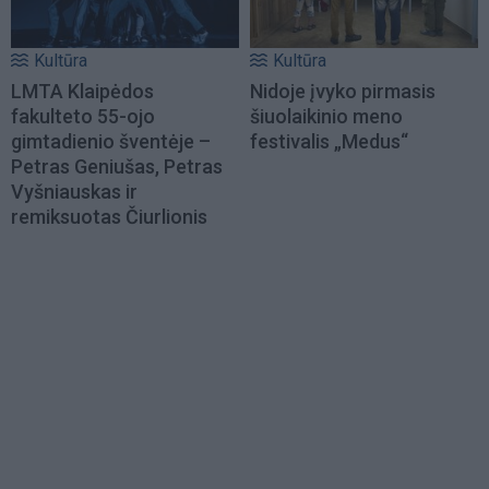
Kultūra
Kultūra
LMTA Klaipėdos
Nidoje įvyko pirmasis
fakulteto 55-ojo
šiuolaikinio meno
gimtadienio šventėje –
festivalis „Medus“
Petras Geniušas, Petras
Vyšniauskas ir
remiksuotas Čiurlionis