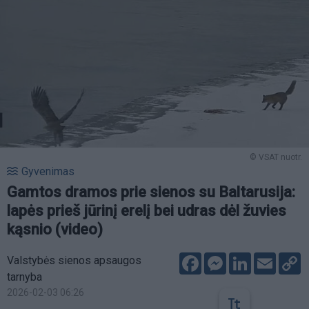
© VSAT nuotr.
Gyvenimas
Gamtos dramos prie sienos su Baltarusija:
lapės prieš jūrinį erelį bei udras dėl žuvies
kąsnio (video)
Facebook
Messenger
LinkedIn
Email
C
Valstybės sienos apsaugos
L
tarnyba
2026-02-03 06:26