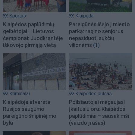
Sportas
Klaipėda
Klaipėdos paplūdimių
Pareigūnės išėjo į miesto
gelbėtojai – Lietuvos
parką: ragino senjorus
čempionai: Juodkrantėje
nepasiduoti sukčių
iškovojo pirmąją vietą
vilionėms
(1)
Kriminalai
Klaipėdos pulsas
Klaipėdoje atversta
Poilsiautojai mėgaujasi
Rusijos saugumo
įkaitusiu oru: Klaipėdos
pareigūno šnipinėjimo
paplūdimiai – sausakimši
byla
(vaizdo įrašas)