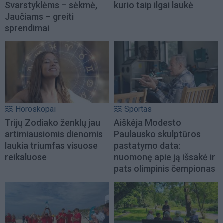
Svarstyklėms – sėkmė,
kurio taip ilgai laukė
Jaučiams – greiti
sprendimai
Horoskopai
Sportas
Trijų Zodiako ženklų jau
Aiškėja Modesto
artimiausiomis dienomis
Paulausko skulptūros
laukia triumfas visuose
pastatymo data:
reikaluose
nuomonę apie ją išsakė ir
pats olimpinis čempionas