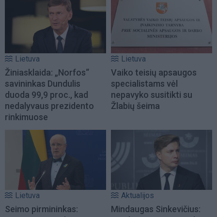
Lietuva
Lietuva
Žiniasklaida: „Norfos“
Vaiko teisių apsaugos
savininkas Dundulis
specialistams vėl
duoda 99,9 proc., kad
nepavyko susitikti su
nedalyvaus prezidento
Žlabių šeima
rinkimuose
Lietuva
Aktualijos
Seimo pirmininkas:
Mindaugas Sinkevičius: