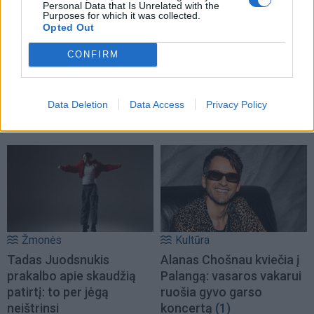
Personal Data that Is Unrelated with the
Purposes for which it was collected.
Kultūra
Kultūra
Opted Out
LMTA Klaipėdos
Nidoje įvyko pirmasis
CONFIRM
fakulteto 55-ojo
šiuolaikinio meno
gimtadienio šventėje –
festivalis „Medus“
Petras Geniušas, Petras
Data Deletion
Data Access
Privacy Policy
Vyšniauskas ir
remiksuotas Čiurlionis
Žmonės
Kultūra
Tadas Juodsnukis
Alanas Chošnau kviečia į
prakalbo apie skaudžią
Palangą: vasaros vakarui
patirtį: to per jėgą
ruošia gyvo garso
neištrinsi
koncertą
(1)