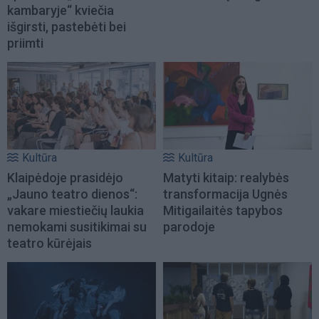
kambaryje“ kviečia
išgirsti, pastebėti bei
priimti
Kultūra
Kultūra
Klaipėdoje prasidėjo
Matyti kitaip: realybės
„Jauno teatro dienos“:
transformacija Ugnės
vakare miestiečių laukia
Mitigailaitės tapybos
nemokami susitikimai su
parodoje
teatro kūrėjais