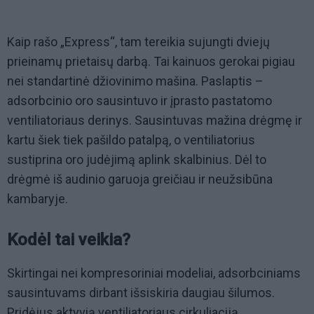
Kaip rašo „Express“, tam tereikia sujungti dviejų
prieinamų prietaisų darbą. Tai kainuos gerokai pigiau
nei standartinė džiovinimo mašina. Paslaptis –
adsorbcinio oro sausintuvo ir įprasto pastatomo
ventiliatoriaus derinys. Sausintuvas mažina drėgmę ir
kartu šiek tiek pašildo patalpą, o ventiliatorius
sustiprina oro judėjimą aplink skalbinius. Dėl to
drėgmė iš audinio garuoja greičiau ir neužsibūna
kambaryje.
Kodėl tai veikia?
Skirtingai nei kompresoriniai modeliai, adsorbciniams
sausintuvams dirbant išsiskiria daugiau šilumos.
Pridėjus aktyvią ventiliatoriaus cirkuliaciją,