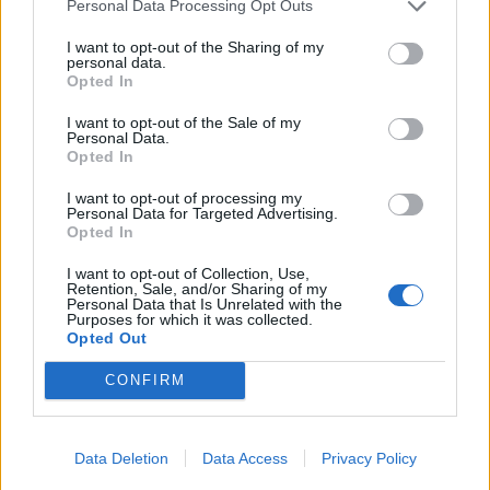
Personal Data Processing Opt Outs
vyro mirtis sukrėtė
privalumais
gerbėjus
I want to opt-out of the Sharing of my
personal data.
Opted In
I want to opt-out of the Sale of my
Personal Data.
Opted In
I want to opt-out of processing my
Personal Data for Targeted Advertising.
Opted In
Mokslas
Gyvenimas
Kita savaitė bus ypatinga:
Planuojate statyti lieptą?
I want to opt-out of Collection, Use,
šią dieną verta pasižymėti
Kada privalomas statybą
Retention, Sale, and/or Sharing of my
Personal Data that Is Unrelated with the
kalendoriuje
leidžiantis dokumentas
Purposes for which it was collected.
Opted Out
CONFIRM
Data Deletion
Data Access
Privacy Policy