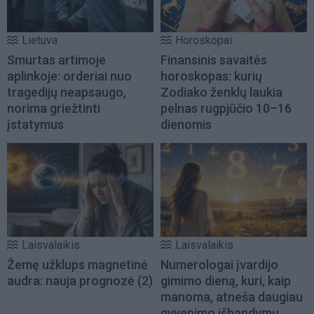
Lietuva
Horoskopai
Smurtas artimoje
Finansinis savaitės
aplinkoje: orderiai nuo
horoskopas: kurių
tragedijų neapsaugo,
Zodiako ženklų laukia
norima griežtinti
pelnas rugpjūčio 10–16
įstatymus
dienomis
Laisvalaikis
Laisvalaikis
Žemę užklups magnetinė
Numerologai įvardijo
audra: nauja prognozė
(2)
gimimo dieną, kuri, kaip
manoma, atneša daugiau
gyvenimo išbandymų