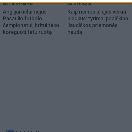
Laisvalaikis
Sveikata
Anglijai nelaimėjus
Kaip ricinos aliejus veikia
Pasaulio futbolo
plaukus: tyrimai paaiškina
čempionatui, britui teko...
liaudiškos priemonės
koreguoti tatuiruotę
naudą