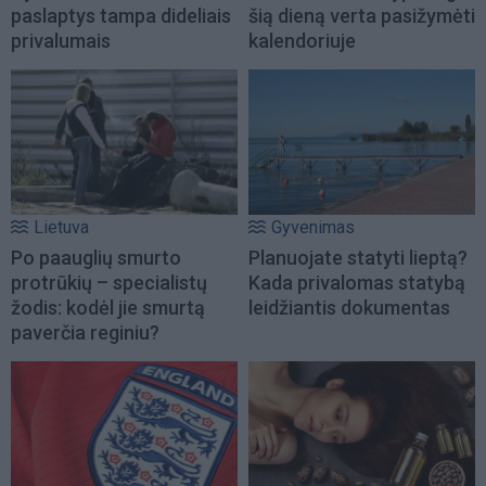
paslaptys tampa dideliais
šią dieną verta pasižymėti
privalumais
kalendoriuje
Lietuva
Gyvenimas
Po paauglių smurto
Planuojate statyti lieptą?
protrūkių – specialistų
Kada privalomas statybą
žodis: kodėl jie smurtą
leidžiantis dokumentas
paverčia reginiu?