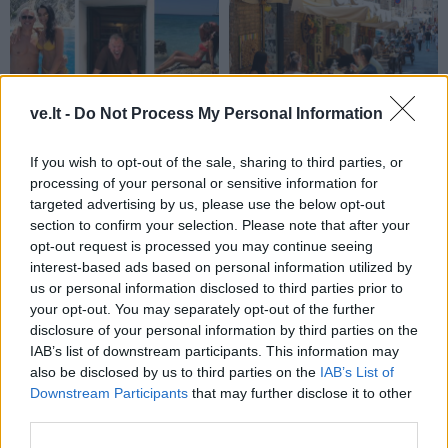
ve.lt -
Do Not Process My Personal Information
Žmonės
Gyvenimas
Šarūnas Jasikevičius
Turistų dažnai
If you wish to opt-out of the sale, sharing to third parties, or
lepina atostogų kadrais:
nepastebimos restoranų
processing of your personal or sensitive information for
nuo žmonos neįmanoma
gudrybės: kaip
targeted advertising by us, please use the below opt-out
atitraukti akių
nepermokėti už maistą
section to confirm your selection. Please note that after your
opt-out request is processed you may continue seeing
interest-based ads based on personal information utilized by
us or personal information disclosed to third parties prior to
your opt-out. You may separately opt-out of the further
disclosure of your personal information by third parties on the
IAB’s list of downstream participants. This information may
also be disclosed by us to third parties on the
IAB’s List of
Žmonės
Gyvenimas
Downstream Participants
that may further disclose it to other
third parties.
Mirė vienas aukščiausių
Gyvenimas kaime: mažos
pasaulio žmonių – jauno
paslaptys tampa dideliais