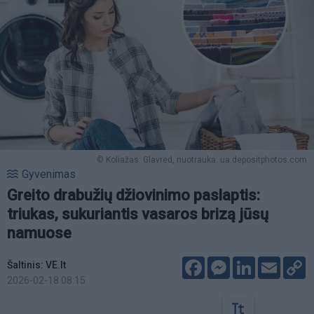
© Koliažas: Glavred, nuotrauka: ua.depositphotos.com
Gyvenimas
Greito drabužių džiovinimo paslaptis:
triukas, sukuriantis vasaros brizą jūsų
namuose
Facebook
Messenger
LinkedIn
Email
C
Šaltinis: VE.lt
L
2026-02-18 08:15