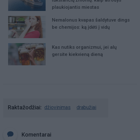
plaukiojantis miestas
Nemalonus kvapas šaldytuve dings
be chemijos: ką įdėti į vidų
Kas nutiks organizmui, jei alų
gersite kiekvieną dieną
Raktažodžiai
džiovinimas
drabužiai
Komentarai