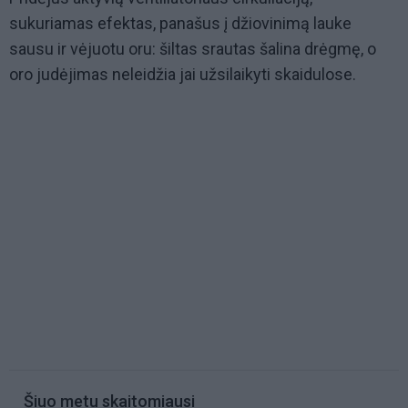
sukuriamas efektas, panašus į džiovinimą lauke
sausu ir vėjuotu oru: šiltas srautas šalina drėgmę, o
oro judėjimas neleidžia jai užsilaikyti skaidulose.
Šiuo metu skaitomiausi