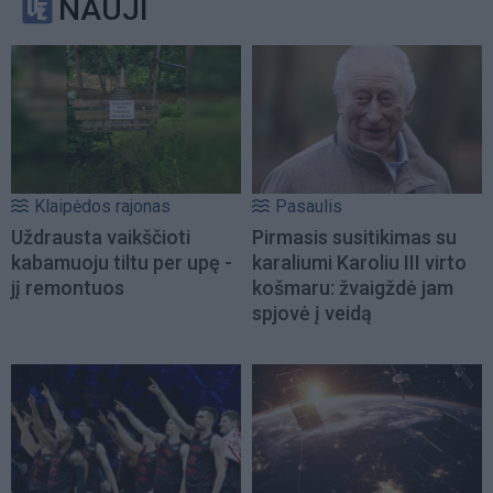
NAUJI
Klaipėdos rajonas
Pasaulis
Uždrausta vaikščioti
Pirmasis susitikimas su
kabamuoju tiltu per upę -
karaliumi Karoliu III virto
jį remontuos
košmaru: žvaigždė jam
spjovė į veidą