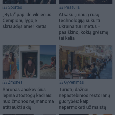
Sportas
Pasaulis
„Rytą“ papildė vilniečius
Atsakui į naują rusų
Čempionų lygoje
technologiją sukurti
skriaudęs amerikietis
Ukraina turi metus –
paaiškino, kokią grėsmę
tai kelia
Žmonės
Gyvenimas
Šarūnas Jasikevičius
Turistų dažnai
lepina atostogų kadrais:
nepastebimos restoranų
nuo žmonos neįmanoma
gudrybės: kaip
atitraukti akių
nepermokėti už maistą