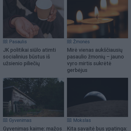
Pasaulis
Žmonės
JK politikai siūlo atimti
Mirė vienas aukščiausių
socialinius būstus iš
pasaulio žmonių – jauno
užsienio piliečių
vyro mirtis sukrėtė
gerbėjus
Gyvenimas
Mokslas
Gyvenimas kaime: mažos
Kita savaitė bus ypatinga: