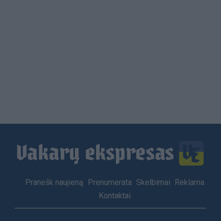
Load
More
Footer
Pranešk naujieną
Prenumerata
Skelbimai
Reklama
menu
Kontaktai