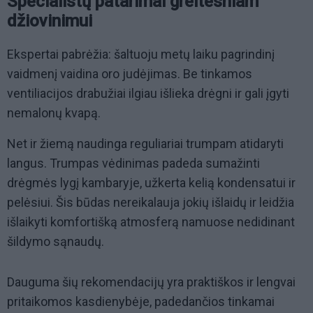
Specialistų patarimai greitesniam
džiovinimui
Ekspertai pabrėžia: šaltuoju metų laiku pagrindinį
vaidmenį vaidina oro judėjimas. Be tinkamos
ventiliacijos drabužiai ilgiau išlieka drėgni ir gali įgyti
nemalonų kvapą.
Net ir žiemą naudinga reguliariai trumpam atidaryti
langus. Trumpas vėdinimas padeda sumažinti
drėgmės lygį kambaryje, užkerta kelią kondensatui ir
pelėsiui. Šis būdas nereikalauja jokių išlaidų ir leidžia
išlaikyti komfortišką atmosferą namuose nedidinant
šildymo sąnaudų.
Dauguma šių rekomendacijų yra praktiškos ir lengvai
pritaikomos kasdienybėje, padedančios tinkamai