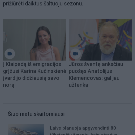
prižiūrėti daiktus šaltuoju sezonu.
Į Klaipėdą iš emigracijos
Jūros šventę anksčiau
grįžusi Karina Kučinskienė
puošęs Anatolijus
įvardijo didžiausią savo
Klemencovas: gal jau
norą
užtenka
Šiuo metu skaitomiausi
Laive planuoja apgyvendinti 80
tūkstančių žmonių: kaip atrodys