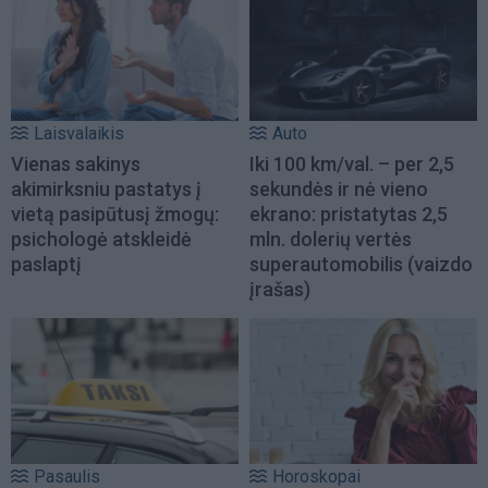
Laisvalaikis
Auto
Vienas sakinys
Iki 100 km/val. – per 2,5
akimirksniu pastatys į
sekundės ir nė vieno
vietą pasipūtusį žmogų:
ekrano: pristatytas 2,5
psichologė atskleidė
mln. dolerių vertės
paslaptį
superautomobilis (vaizdo
įrašas)
Pasaulis
Horoskopai