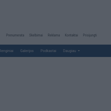
Desktop
Prenumerata
Skelbimai
Reklama
Kontaktai
Prisijungti
menu
top
Renginiai
Galerijos
Podkastai
Daugiau