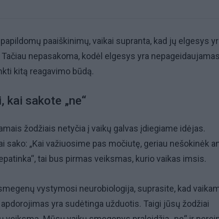
 papildomų paaiškinimų, vaikai supranta, kad jų elgesys y
Tačiau nepasakoma, kodėl elgesys yra nepageidaujamas
rinkti kitą reagavimo būdą.
i, kai sakote „ne“
amais žodžiais netyčia į vaikų galvas įdiegiame idėjas.
vai sako: „Kai važiuosime pas močiutę, geriau nešokinėk a
nepatinka“, tai bus pirmas veiksmas, kurio vaikas imsis.
smegenų vystymosi neurobiologija, suprasite, kad vaika
apdorojimas yra sudėtinga užduotis. Taigi jūsų žodžiai
tų veiksmą. Mūsų vaikų smegenys praleidžia „ne“ ir perein