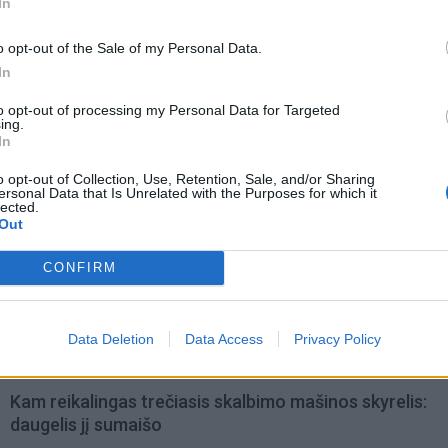
In
o opt-out of the Sale of my Personal Data.
In
to opt-out of processing my Personal Data for Targeted
ing.
In
o opt-out of Collection, Use, Retention, Sale, and/or Sharing
ersonal Data that Is Unrelated with the Purposes for which it
lected.
Out
omiausi
CONFIRM
Tualetinis popierius traukiasi į praeitį: kuo jį pakeis
artimiausiu metu
Data Deletion
Data Access
Privacy Policy
Kam reikalingas trečiasis skalbimo mašinos skyrelis:
daugelis jį sumaišo