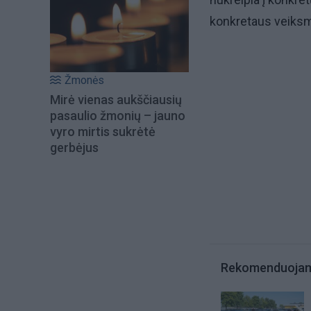
konkretaus veiks
Žmonės
Mirė vienas aukščiausių
pasaulio žmonių – jauno
vyro mirtis sukrėtė
gerbėjus
Rekomenduoja