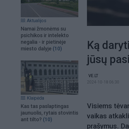
Aktualijos
Namai žmonėms su
psichikos ir intelekto
Ką daryti
negalia - ir pietinėje
miesto dalyje
(10)
jūsų pa
VE.LT
2024-10-18 06:30
Klaipėda
Visiems tėvam
Kas tas paslaptingas
jaunuolis, rytais stovintis
vaikas atkakl
ant tilto?
(10)
prašymus. Da