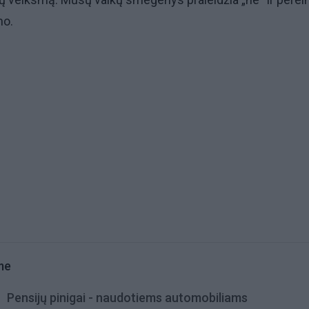
mo.
me
Pensijų pinigai - naudotiems automobiliams