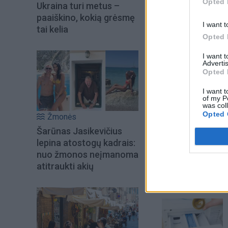
Opted 
Ukraina turi metus –
paaiškino, kokią grėsmę
I want t
tai kelia
Opted 
I want 
Advertis
Opted 
I want t
of my P
was col
Opted 
Žmonės
Šarūnas Jasikevičius
Šiuo metu skait
lepina atostogų kadrais:
nuo žmonos neįmanoma
atitraukti akių