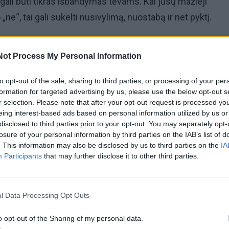
gali būti tikras išbandymas tėvams. Kai jūsų mažieji
„ne“, tai gali sukelti nusivylimą, nuostabą ir net pyktį.
sako „ne“
Not Process My Personal Information
aidos laikotarpis, kai jis pradeda aktyviai rodyti savo asm
to opt-out of the sale, sharing to third parties, or processing of your per
formation for targeted advertising by us, please use the below opt-out s
pantį pasaulį, tikrina leistinas ribas ir, žinoma, reaguoja į 
r selection. Please note that after your opt-out request is processed y
tojamo žodžio „ne“ vaikai gali iš tikrųjų nesuvokti ir tai le
eing interest-based ads based on personal information utilized by us or
ešintis.
disclosed to third parties prior to your opt-out. You may separately opt-
losure of your personal information by third parties on the IAB’s list of
. This information may also be disclosed by us to third parties on the
IA
lis žodį „ne“ per dieną išgirsta maždaug 400 kartų ir tai g
Participants
that may further disclose it to other third parties.
inį stresą. Kai tėvai nuolat ką nors draudžia, mažyliai pra
audimus, laikydami juos savo žaidimo dalimi.
l Data Processing Opt Outs
o opt-out of the Sharing of my personal data.