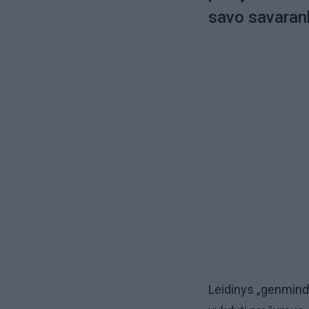
savo savaranki
Leidinys „genmindfu