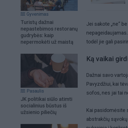
Gyvenimas
Turistų dažnai
Jei sakote „ne“ be
nepastebimos restoranų
nepageidaujamas. 
gudrybės: kaip
todėl jie gali pasi
nepermokėti už maistą
Ką vaikai gird
Dažnai savo vartoj
Pavyzdžiui, kai tė
Pasaulis
sofos, nes jai tai 
JK politikai siūlo atimti
socialinius būstus iš
Kai pasidomėsite 
užsienio piliečių
abstrakčių sąvokų 
nukreipia į konkre