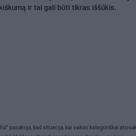
škumą ir tai gali būti tikras iššūkis.
l" pasakoja, kad situacija, kai vaikas kategoriškai atsisa