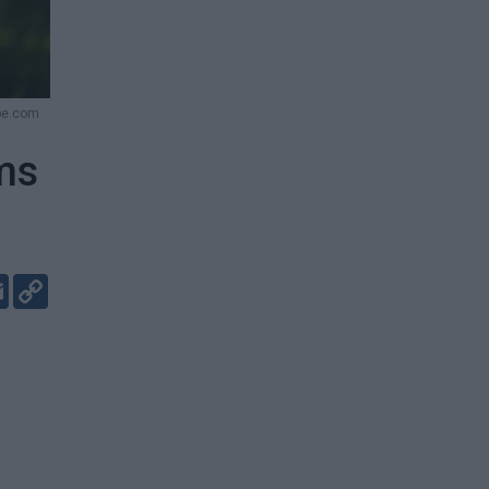
be.com
ems
er
kedIn
Email
Copy
Link