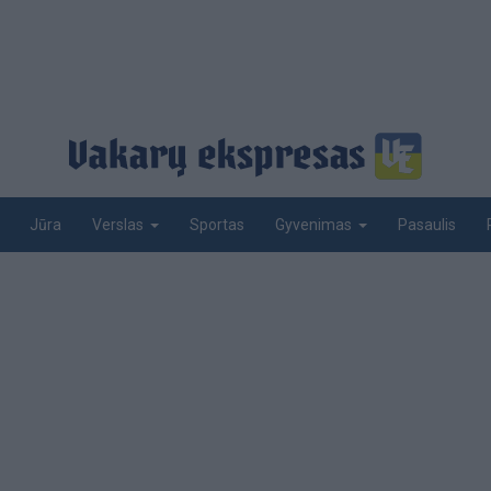
Jūra
Sportas
Pasaulis
Verslas
Gyvenimas