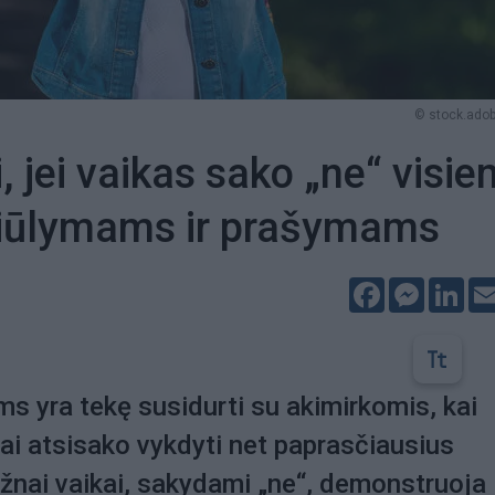
© stock.ado
, jei vaikas sako „ne“ visi
siūlymams ir prašymams
Facebook
Messeng
Lin
s yra tekę susidurti su akimirkomis, kai
iai atsisako vykdyti net paprasčiausius
žnai vaikai, sakydami „ne“, demonstruoja