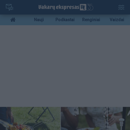
Pereiti
į
pagrindinį
Mobile
Nauji
Podkastai
Renginiai
Vaizdai
turinį
menu
bottom