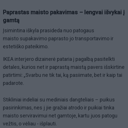
Paprastas maisto pakavimas – lengvai išvykai į
gamtą
Įsimintina iškyla prasideda nuo patogaus
maisto supakavimo paprasto jo transportavimo ir
estetiško pateikimo.
IKEA interjero dizainerė pataria į pagalbą pasitelkti
detales, kurios net ir paprastą maistą pavers išskirtine
patirtimi: „Svarbu ne tik tai, ką pasiimate, bet ir kaip tai
padarote.
Stikliniai indeliai su mediniais dangteliais – puikus
pasirinkimas, nes j jie gražiai atrodo ir puikiai tinka
maisto serviravimui net gamtoje, kartu juos patogu
vežtis, o vėliau - išplauti.