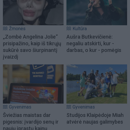
Žmonės
Kultūra
„Zombė Angelina Jolie“
Aušra Butkevičienė:
prisipažino, kaip iš tikrųjų
negaliu atskirti, kur -
sukūrė savo šiurpinantį
darbas, o kur - pomėgis
įvaizdį
Gyvenimas
Gyvenimas
Šviežias maistas dar
Studijos Klaipėdoje Miah
pigesnis: įvardijo senų ir
atvėrė naujas galimybes
naujų įprastų kainų