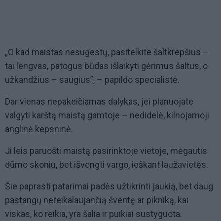
„O kad maistas nesugestų, pasitelkite šaltkrepšius –
tai lengvas, patogus būdas išlaikyti gėrimus šaltus, o
užkandžius – saugius”, – papildo specialistė.
Dar vienas nepakeičiamas dalykas, jei planuojate
valgyti karštą maistą gamtoje – nedidelė, kilnojamoji
anglinė kepsninė.
Ji leis paruošti maistą pasirinktoje vietoje, mėgautis
dūmo skoniu, bet išvengti vargo, ieškant laužavietės.
Šie paprasti patarimai padės užtikrinti jaukią, bet daug
pastangų nereikalaujančią šventę ar pikniką, kai
viskas, ko reikia, yra šalia ir puikiai sustyguota.