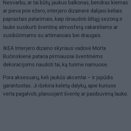
Nesvarbu, ar tai būtų jaukus balkonas, bendras kiemas
ar pieva prie ežero, interjero dizainerė dalijasi keliais
paprastais patarimais, kaip išnaudoti šiltąjį sezoną ir
lauke susikurti šventinę atmosferą vakarėliams ar
susibūrimams su artimaisiais bei draugais.
IKEA Interjero dizaino skyriaus vadovė Morta
Bučinskienė pataria pirmiausiai šventinėms
dekoracijoms naudoti tai, ką turime namuose.
Pora aksesuarų, keli jaukūs akcentai – ir įspūdis
garantuotas. Ji išskiria keletą dalykų, apie kuriuos
verta pagalvoti, planuojant šventę ar pasibuvimą lauke.