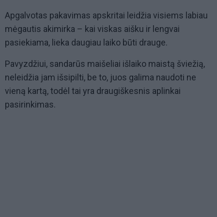
Apgalvotas pakavimas apskritai leidžia visiems labiau
mėgautis akimirka – kai viskas aišku ir lengvai
pasiekiama, lieka daugiau laiko būti drauge.
Pavyzdžiui, sandarūs maišeliai išlaiko maistą šviežią,
neleidžia jam išsipilti, be to, juos galima naudoti ne
vieną kartą, todėl tai yra draugiškesnis aplinkai
pasirinkimas.