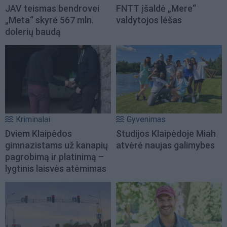
JAV teismas bendrovei
FNTT įšaldė „Mere“
„Meta“ skyrė 567 mln.
valdytojos lėšas
dolerių baudą
Kriminalai
Gyvenimas
Dviem Klaipėdos
Studijos Klaipėdoje Miah
gimnazistams už kanapių
atvėrė naujas galimybes
pagrobimą ir platinimą –
lygtinis laisvės atėmimas