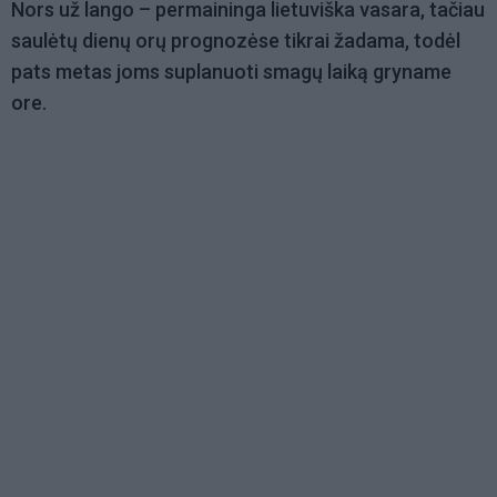
Nors už lango – permaininga lietuviška vasara, tačiau
saulėtų dienų orų prognozėse tikrai žadama, todėl
pats metas joms suplanuoti smagų laiką gryname
ore.