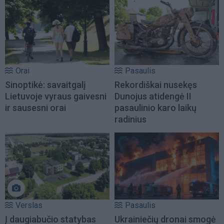
Orai
Pasaulis
Sinoptikė: savaitgalį
Rekordiškai nusekęs
Lietuvoje vyraus gaivesni
Dunojus atidengė II
ir sausesni orai
pasaulinio karo laikų
radinius
Verslas
Pasaulis
Į daugiabučio statybas
Ukrainiečių dronai smogė