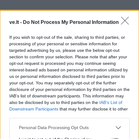
Lauko pagalvėles derinkite su minkštais užtiesalais –
ve.lt -
Do Not Process My Personal Information
taip sukursite jaukią, artumą skatinančią atmosferą.
„Planuojant ypatingą akimirką po atviru dangumi, verta
If you wish to opt-out of the sale, sharing to third parties, or
processing of your personal or sensitive information for
pagalvoti, kaip aplinkai suteikti šiek tiek magijos.
targeted advertising by us, please use the below opt-out
Pradėkite nuo to, ką turite namuose, bet retai
section to confirm your selection. Please note that after your
naudojate.
opt-out request is processed you may continue seeing
interest-based ads based on personal information utilized by
us or personal information disclosed to third parties prior to
Lauko pagalvėlės, šilti užtiesalai, belaidė kolonėlė
your opt-out. You may separately opt-out of the further
muzikai ir tinkamas apšvietimas gali bet kokią erdvę
disclosure of your personal information by third parties on the
paversti maža švente.
IAB’s list of downstream participants. This information may
also be disclosed by us to third parties on the
IAB’s List of
LED girliandos ant skėčio, lengvai krintantis tinklelis
Downstream Participants
that may further disclose it to other
third parties.
svajingam įspūdžiui ar saulės energija įkraunami stalo
šviestuvai bei LED žvakės ant terasos lentynų –
Personal Data Processing Opt Outs
paprasti, bet labai veiksmingi sprendimai.