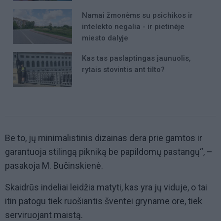
Namai žmonėms su psichikos ir
intelekto negalia - ir pietinėje
miesto dalyje
Kas tas paslaptingas jaunuolis,
rytais stovintis ant tilto?
Be to, jų minimalistinis dizainas dera prie gamtos ir
garantuoja stilingą pikniką be papildomų pastangų“, –
pasakoja M. Bučinskienė.
Skaidrūs indeliai leidžia matyti, kas yra jų viduje, o tai
itin patogu tiek ruošiantis šventei gryname ore, tiek
serviruojant maistą.