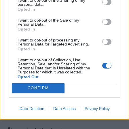
I want to opt-out of the Sharing of my
personal data.
Jie padeda sukurti svetingą nuotaiką, kurioje
Opted In
kiekvienas pasijunta ypatingai”, – sako IKEA interjero
I want to opt-out of the Sale of my
dizainerė.
Personal Data.
Opted In
I want to opt-out of processing my
Personal Data for Targeted Advertising.
Opted In
I want to opt-out of Collection, Use,
Retention, Sale, and/or Sharing of my
Personal Data that Is Unrelated with the
Purposes for which it was collected.
Opted Out
Į Klaipėdą iš emigracijos
Jūros šventę anksčiau
CONFIRM
grįžusi Karina Kučinskienė
puošęs Anatolijus
įvardijo didžiausią savo
Klemencovas: gal jau
norą
užtenka
Data Deletion
Data Access
Privacy Policy