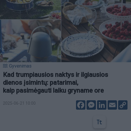
Gyvenimas
Kad trumpiausios naktys ir ilgiausios
dienos įsimintų: patarimai,
kaip pasimėgauti laiku gryname ore
Facebook
Messenger
LinkedIn
Email
C
2025-06-21 10:00
L