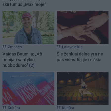
skirtumus „Maximoje“
Žmonės
Laisvalaikis
Vaidas Baumila: „Aš
Šie ženklai delne yra ne
nebijau santykių
pas visus: ką jie reiškia
nuobodumo"
(2)
Kultūra
Kultūra