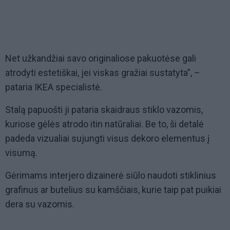
Net užkandžiai savo originaliose pakuotėse gali
atrodyti estetiškai, jei viskas gražiai sustatyta”, –
pataria IKEA specialistė.
Stalą papuošti ji pataria skaidraus stiklo vazomis,
kuriose gėlės atrodo itin natūraliai. Be to, ši detalė
padeda vizualiai sujungti visus dekoro elementus į
visumą.
Gėrimams interjero dizainerė siūlo naudoti stiklinius
grafinus ar butelius su kamščiais, kurie taip pat puikiai
dera su vazomis.