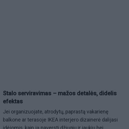
Stalo serviravimas – mažos detalės, didelis
efektas
Jei organizuojate, atrodytų, paprastą vakarienę
balkone ar terasoje IKEA interjero dizainerė dalijasi
idėjomis, kaip ją paversti džiugiu ir jaukiu bei