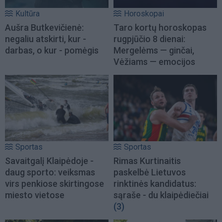
Kultūra
Horoskopai
Aušra Butkevičienė:
Taro kortų horoskopas
negaliu atskirti, kur -
rugpjūčio 8 dienai:
darbas, o kur - pomėgis
Mergelėms — ginčai,
Vėžiams — emocijos
Sportas
Sportas
Savaitgalį Klaipėdoje -
Rimas Kurtinaitis
daug sporto: veiksmas
paskelbė Lietuvos
virs penkiose skirtingose
rinktinės kandidatus:
miesto vietose
sąraše - du klaipėdiečiai
(3)