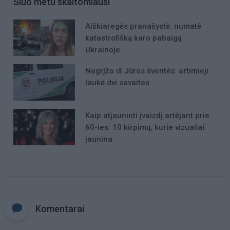
Šiuo metu skaitomiausi
Aiškiaregės pranašystė: numatė
katastrofišką karo pabaigą
Ukrainoje
Negrįžo iš Jūros šventės: artimieji
laukė dvi savaites
Kaip atjauninti įvaizdį artėjant prie
60-ies: 10 kirpimų, kurie vizualiai
jaunina
Komentarai