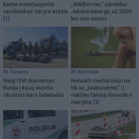
kaime investuojantis
„Wildberries“ sandėliui
verslininkas: tai yra ateitis
Jekaterinburge, už 2000
(1)
km nuo sienos
Pasaulis
Kriminalai
Nauji ISW duomenys:
Nelaukti svečiai išėjo ne
Rusija į kovą siunčia
tik su „lauktuvėmis“: į
Ukrainos karo belaisvius
nakties tamsą išsivedė ir
merginą
(3)