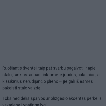
Ruošiantis šventei, taip pat svarbu pagalvoti ir apie
stalo įrankius: ar pasirinktumėte juodus, auksinius, ar
klasikinius nerūdijančio plieno – jie gali iš esmės
pakeisti stalo vaizdą.
Toks nedidelis spalvos ar blizgesio akcentas perkelia
vakarienę į ypatingą lygį.