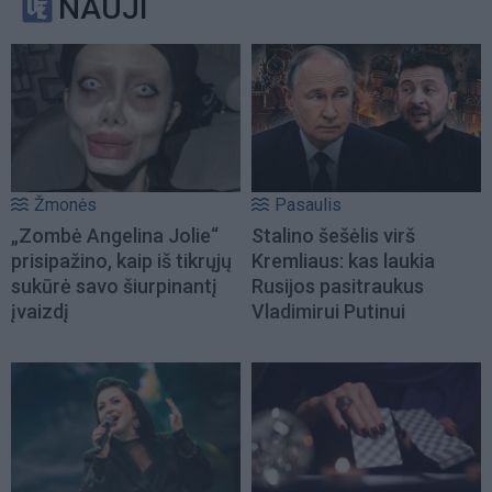
NAUJI
Žmonės
Pasaulis
„Zombė Angelina Jolie“
Stalino šešėlis virš
prisipažino, kaip iš tikrųjų
Kremliaus: kas laukia
sukūrė savo šiurpinantį
Rusijos pasitraukus
įvaizdį
Vladimirui Putinui