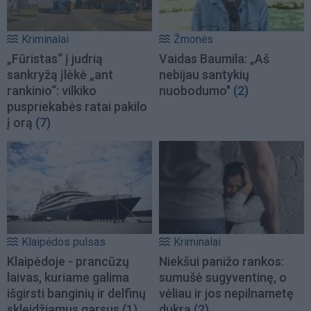
Kriminalai
Žmonės
„Fūristas“ į judrią
Vaidas Baumila: „Aš
sankryžą įlėkė „ant
nebijau santykių
rankinio“: vilkiko
nuobodumo"
(2)
puspriekabės ratai pakilo
į orą
(7)
Klaipėdos pulsas
Kriminalai
Klaipėdoje - prancūzų
Niekšui panižo rankos:
laivas, kuriame galima
sumušė sugyventinę, o
išgirsti banginių ir delfinų
vėliau ir jos nepilnametę
skleidžiamus garsus
(1)
dukrą
(2)