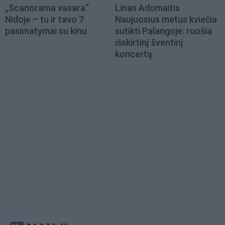
„Scanorama vasara“
Linas Adomaitis
Nidoje – tu ir tavo 7
Naujuosius metus kviečia
pasimatymai su kinu
sutikti Palangoje: ruošia
išskirtinį šventinį
koncertą