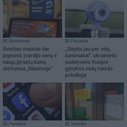
Gyvenimas
Pasaulis
Šviežias maistas dar
„Slėptis jau per vėlu,
pigesnis: įvardijo senų ir
šunsnukiai“: ukrainietis
naujų įprastų kainų
sudalyvavo Rusijos
skirtumus „Maximoje“
gynybos vadų vaizdo
pokalbyje
Pasaulis
Verslas