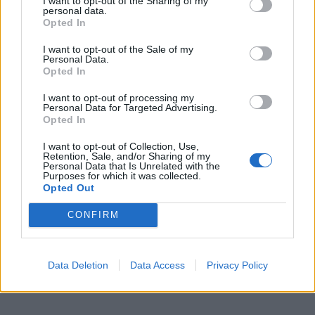
I want to opt-out of the Sharing of my
personal data.
pokyčiams, padėti surasti priimtiną pagalbą, atpažinti
Opted In
atkrytį, padėti įveikti, teikti pagalbą po gydymo ar
I want to opt-out of the Sale of my
reabilitacijos.
Personal Data.
Opted In
Rekomenduoti įstaigas, kuriose gautų tikslingą
I want to opt-out of processing my
Personal Data for Targeted Advertising.
kompleksinę pagalbą. Nesame psichiatrai ar
Opted In
psichoterapeutai, negydome. Esame arčiausiai
I want to opt-out of Collection, Use,
žmogaus su tikslu išgirsti, priimti ir padėti atpažinti
Retention, Sale, and/or Sharing of my
Personal Data that Is Unrelated with the
situaciją, suteikti priimtiną pagalbą, siekiant pakeisti
Purposes for which it was collected.
gyvenimo kokybę. Žodžiai "Šalia žmogaus“ labiausiai
Opted Out
atspindi konsultanto poziciją.
CONFIRM
Data Deletion
Data Access
Privacy Policy