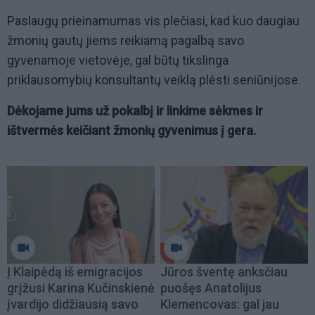
Paslaugų prieinamumas vis plečiasi, kad kuo daugiau
žmonių gautų jiems reikiamą pagalbą savo
gyvenamoje vietovėje, gal būtų tikslinga
priklausomybių konsultantų veiklą plėsti seniūnijose.
Dėkojame jums už pokalbį ir linkime sėkmes ir
ištvermės keičiant žmonių gyvenimus į gera.
Į Klaipėdą iš emigracijos
Jūros šventę anksčiau
grįžusi Karina Kučinskienė
puošęs Anatolijus
įvardijo didžiausią savo
Klemencovas: gal jau