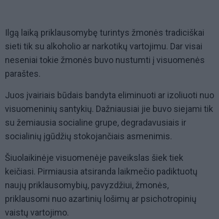
Ilgą laiką priklausomybę turintys žmonės tradiciškai
sieti tik su alkoholio ar narkotikų vartojimu. Dar visai
neseniai tokie žmonės buvo nustumti į visuomenės
paraštes.
Juos įvairiais būdais bandyta eliminuoti ar izoliuoti nuo
visuomeninių santykių. Dažniausiai jie buvo siejami tik
su žemiausia socialine grupe, degradavusiais ir
socialinių įgūdžių stokojančiais asmenimis.
Šiuolaikinėje visuomenėje paveikslas šiek tiek
keičiasi. Pirmiausia atsiranda laikmečio padiktuotų
naujų priklausomybių, pavyzdžiui, žmonės,
priklausomi nuo azartinių lošimų ar psichotropinių
vaistų vartojimo.