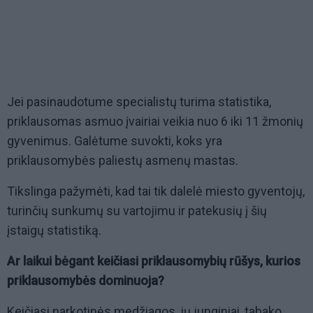
Jei pasinaudotume specialistų turima statistika,
priklausomas asmuo įvairiai veikia nuo 6 iki 11 žmonių
gyvenimus. Galėtume suvokti, koks yra
priklausomybės paliestų asmenų mastas.
Tikslinga pažymėti, kad tai tik dalelė miesto gyventojų,
turinčių sunkumų su vartojimu ir patekusių į šių
įstaigų statistiką.
Ar laikui bėgant keičiasi priklausomybių rūšys, kurios
priklausomybės dominuoja?
Keičiasi narkotinės medžiagos, jų junginiai, tabako