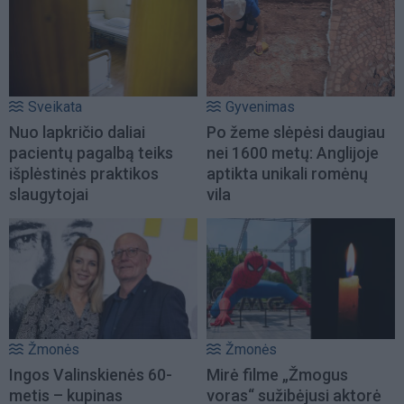
Sveikata
Gyvenimas
Nuo lapkričio daliai
Po žeme slėpėsi daugiau
pacientų pagalbą teiks
nei 1600 metų: Anglijoje
išplėstinės praktikos
aptikta unikali romėnų
slaugytojai
vila
Žmonės
Žmonės
Ingos Valinskienės 60-
Mirė filme „Žmogus
metis – kupinas
voras“ sužibėjusi aktorė