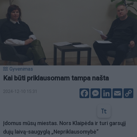
Gyvenimas
Kai būti priklausomam tampa našta
Facebook
Messenger
LinkedIn
Email
C
2024-12-10 15:31
L
Įdomus mūsų miestas. Nors Klaipėda ir turi garsųjį
dujų laivą-saugyglą „Nepriklausomybė“