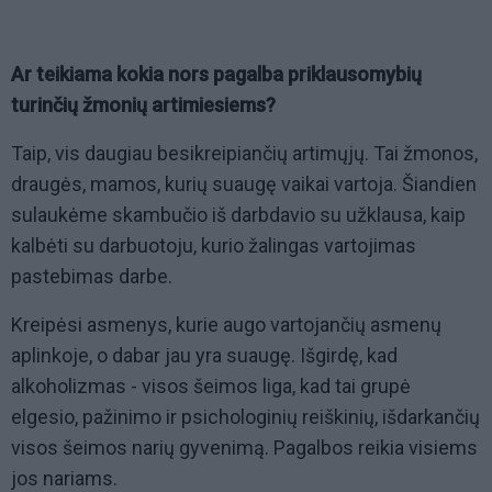
Ar teikiama kokia nors pagalba priklausomybių
turinčių žmonių artimiesiems?
Taip, vis daugiau besikreipiančių artimųjų. Tai žmonos,
draugės, mamos, kurių suaugę vaikai vartoja. Šiandien
sulaukėme skambučio iš darbdavio su užklausa, kaip
kalbėti su darbuotoju, kurio žalingas vartojimas
pastebimas darbe.
Kreipėsi asmenys, kurie augo vartojančių asmenų
aplinkoje, o dabar jau yra suaugę. Išgirdę, kad
alkoholizmas - visos šeimos liga, kad tai grupė
elgesio, pažinimo ir psichologinių reiškinių, išdarkančių
visos šeimos narių gyvenimą. Pagalbos reikia visiems
jos nariams.