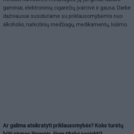
gaminiai, elektroninių cigarečių įvairovė ir gausa. Darbe
dažniausiai susiduriame su priklausomybėmis nuo
alkoholio, narkotinių medžiagų, medikamentų, lošimo.
Ar galima atsikratyti priklausomybės? Koks turėtų
būti pirmas žingsnis, šiam tikslui pasiekti?