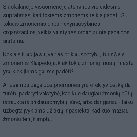
Šiuolaikinėje visuomenėje atsiranda vis didesnis
supratimas, kad tokiems žmonėms reikia padėti. Su
tokiais žmonėmis dirba nevyriausybinės
organizacijos, veikia valstybės organizuota pagalbos
sistema.
Kokia situacija su įvairias priklausomybių turinčiais
žmonėmis Klaipėdoje, kiek tokių žmonių mūsų mieste
yra, kiek jiems galime padėti?
Ar esamos pagalbos priemonės yra efektyvios, ką dar
turėtų padaryti valstybė, kad kuo daugiau žmonių būtų
ištraukta iš priklausomybių liūno, arba dar geriau - laiku
užbėgta įvykiams už akių ir pasiekta, kad kuo mažiau
žmonių ten įklimptų.