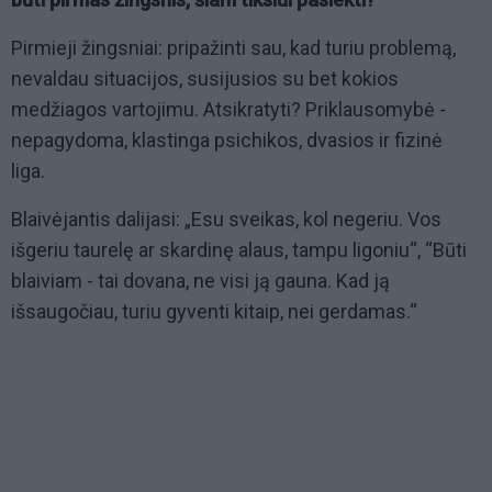
Pirmieji žingsniai: pripažinti sau, kad turiu problemą,
nevaldau situacijos, susijusios su bet kokios
medžiagos vartojimu. Atsikratyti? Priklausomybė -
nepagydoma, klastinga psichikos, dvasios ir fizinė
liga.
Blaivėjantis dalijasi: „Esu sveikas, kol negeriu. Vos
išgeriu taurelę ar skardinę alaus, tampu ligoniu“, “Būti
blaiviam - tai dovana, ne visi ją gauna. Kad ją
išsaugočiau, turiu gyventi kitaip, nei gerdamas.“