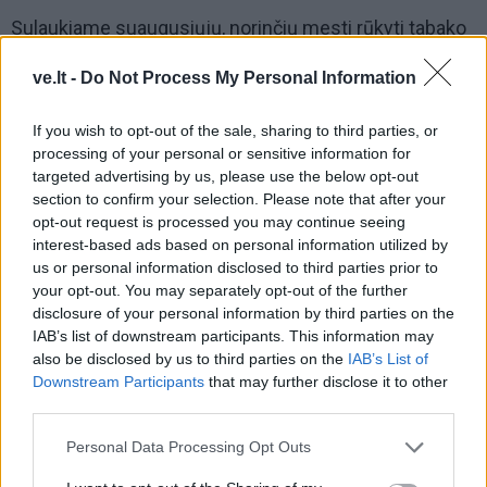
Sulaukiame suaugusiųjų, norinčių mesti rūkyti tabako
gaminius, „žolę“, norintiems stabdyti žalingą
ve.lt -
Do Not Process My Personal Information
seksualinę elgseną bei mąstyseną.
If you wish to opt-out of the sale, sharing to third parties, or
processing of your personal or sensitive information for
targeted advertising by us, please use the below opt-out
section to confirm your selection. Please note that after your
opt-out request is processed you may continue seeing
interest-based ads based on personal information utilized by
us or personal information disclosed to third parties prior to
your opt-out. You may separately opt-out of the further
disclosure of your personal information by third parties on the
IAB’s list of downstream participants. This information may
also be disclosed by us to third parties on the
IAB’s List of
Downstream Participants
that may further disclose it to other
third parties.
Personal Data Processing Opt Outs
Pagalbos vyrams centre priklausomybių konsultanto
veiklos tikslas - įvertinti situaciją, motyvuoti