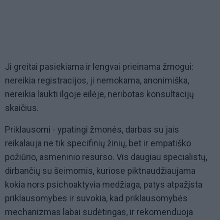
Ji greitai pasiekiama ir lengvai prieinama žmogui:
nereikia registracijos, ji nemokama, anonimiška,
nereikia laukti ilgoje eilėje, neribotas konsultacijų
skaičius.
Priklausomi - ypatingi žmonės, darbas su jais
reikalauja ne tik specifinių žinių, bet ir empatiško
požiūrio, asmeninio resurso. Vis daugiau specialistų,
dirbančių su šeimomis, kuriose piktnaudžiaujama
kokia nors psichoaktyvia medžiaga, patys atpažįsta
priklausomybes ir suvokia, kad priklausomybės
mechanizmas labai sudėtingas, ir rekomenduoja