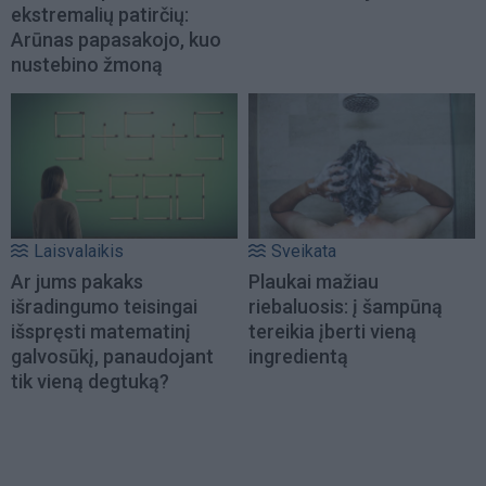
ekstremalių patirčių:
Arūnas papasakojo, kuo
nustebino žmoną
Laisvalaikis
Sveikata
Ar jums pakaks
Plaukai mažiau
išradingumo teisingai
riebaluosis: į šampūną
išspręsti matematinį
tereikia įberti vieną
galvosūkį, panaudojant
ingredientą
tik vieną degtuką?