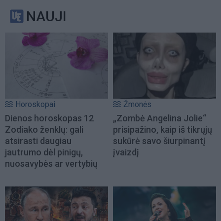
NAUJI
Horoskopai
Žmonės
Dienos horoskopas 12
„Zombė Angelina Jolie“
Zodiako ženklų: gali
prisipažino, kaip iš tikrųjų
atsirasti daugiau
sukūrė savo šiurpinantį
jautrumo dėl pinigų,
įvaizdį
nuosavybės ar vertybių