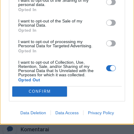
I want to opt-out of the Sharing of my
personal data.
Opted In
Negrįžo iš Jūros šventės: artimieji
laukė dvi savaites
I want to opt-out of the Sale of my
Personal Data.
Opted In
„Fūristas“ į judrią sankryžą įlėkė „ant
I want to opt-out of processing my
rankinio“: vilkiko puspriekabės ratai
Personal Data for Targeted Advertising.
Opted In
pakilo į orą
I want to opt-out of Collection, Use,
Retention, Sale, and/or Sharing of my
Personal Data that Is Unrelated with the
Purposes for which it was collected.
Opted Out
CONFIRM
Raktažodžiai
nerimas
kaunas
klaipėdiečiai
klaipėda
Data Deletion
Data Access
Privacy Policy
Komentarai