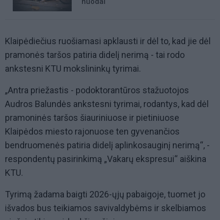
nuodai
Klaipėdiečius ruošiamasi apklausti ir dėl to, kad jie dėl
pramonės taršos patiria didelį nerimą - tai rodo
ankstesni KTU mokslininkų tyrimai.
„Antra priežastis - podoktorantūros stažuotojos
Audros Balundės ankstesni tyrimai, rodantys, kad dėl
pramoninės taršos šiauriniuose ir pietiniuose
Klaipėdos miesto rajonuose ten gyvenančios
bendruomenės patiria didelį aplinkosauginį nerimą“, -
respondentų pasirinkimą „Vakarų ekspresui“ aiškina
KTU.
Tyrimą žadama baigti 2026-ųjų pabaigoje, tuomet jo
išvados bus teikiamos savivaldybėms ir skelbiamos