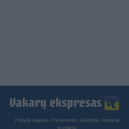
Load
More
Footer
Pranešk naujieną
Prenumerata
Skelbimai
Reklama
menu
Kontaktai