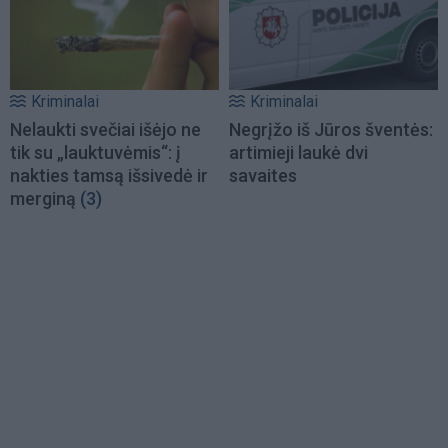
Kriminalai
Kriminalai
Nelaukti svečiai išėjo ne
Negrįžo iš Jūros šventės:
tik su „lauktuvėmis“: į
artimieji laukė dvi
nakties tamsą išsivedė ir
savaites
merginą
(3)