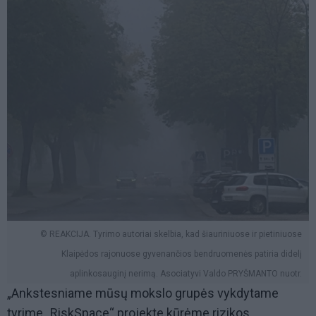
© REAKCIJA. Tyrimo autoriai skelbia, kad šiauriniuose ir pietiniuose
Klaipėdos rajonuose gyvenančios bendruomenės patiria didelį
aplinkosauginį nerimą. Asociatyvi Valdo PRYŠMANTO nuotr.
„Ankstesniame mūsų mokslo grupės vykdytame
tyrime „RiskSpace“ projekte kūrėme rizikos