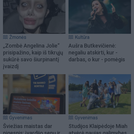
Žmonės
Kultūra
„Zombė Angelina Jolie“
Aušra Butkevičienė:
prisipažino, kaip iš tikrųjų
negaliu atskirti, kur -
sukūrė savo šiurpinantį
darbas, o kur - pomėgis
įvaizdį
Gyvenimas
Gyvenimas
Šviežias maistas dar
Studijos Klaipėdoje Miah
pigesnis: įvardijo senų ir
atvėrė naujas galimybes