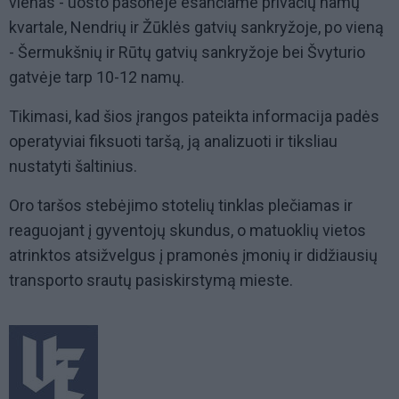
vienas - uosto pašonėje esančiame privačių namų
kvartale, Nendrių ir Žūklės gatvių sankryžoje, po vieną
- Šermukšnių ir Rūtų gatvių sankryžoje bei Švyturio
gatvėje tarp 10-12 namų.
Tikimasi, kad šios įrangos pateikta informacija padės
operatyviai fiksuoti taršą, ją analizuoti ir tiksliau
nustatyti šaltinius.
Oro taršos stebėjimo stotelių tinklas plečiamas ir
reaguojant į gyventojų skundus, o matuoklių vietos
atrinktos atsižvelgus į pramonės įmonių ir didžiausių
transporto srautų pasiskirstymą mieste.