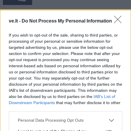
ve.lt -
Do Not Process My Personal Information
If you wish to opt-out of the sale, sharing to third parties, or
processing of your personal or sensitive information for
targeted advertising by us, please use the below opt-out
section to confirm your selection. Please note that after your
Į Klaipėdą iš emigracijos
Jūros šventę anksčiau
opt-out request is processed you may continue seeing
grįžusi Karina Kučinskienė
puošęs Anatolijus
interest-based ads based on personal information utilized by
įvardijo didžiausią savo
Klemencovas: gal jau
us or personal information disclosed to third parties prior to
norą
užtenka
your opt-out. You may separately opt-out of the further
disclosure of your personal information by third parties on the
IAB’s list of downstream participants. This information may
also be disclosed by us to third parties on the
IAB’s List of
Šiuo metu skaitomiausi
Downstream Participants
that may further disclose it to other
third parties.
Aiškiaregės pranašystė: numatė
Personal Data Processing Opt Outs
katastrofišką karo pabaigą
Ukrainoje