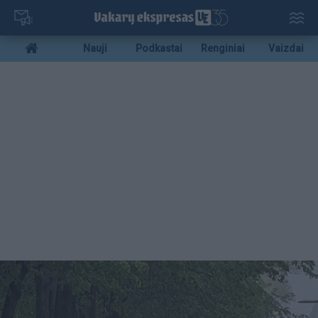
Pereiti
į
pagrindinį
Mobile
Nauji
Podkastai
Renginiai
Vaizdai
turinį
menu
bottom