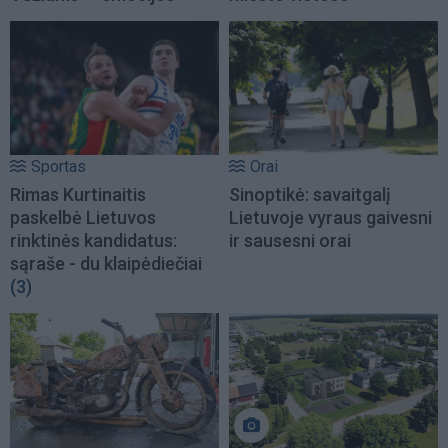
Sportas
Orai
Rimas Kurtinaitis
Sinoptikė: savaitgalį
paskelbė Lietuvos
Lietuvoje vyraus gaivesni
rinktinės kandidatus:
ir sausesni orai
sąraše - du klaipėdiečiai
(3)