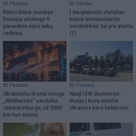
Pasaulis
Verslas
Rekordiškai nusekęs
Į daugiabučio statybas
Dunojus atidengė II
kaime investuojantis
pasaulinio karo laikų
verslininkas: tai yra ateitis
radinius
(1)
Pasaulis
Pasaulis
Ukrainiečių dronai smogė
Nauji ISW duomenys:
„Wildberries“ sandėliui
Rusija į kovą siunčia
Jekaterinburge, už 2000
Ukrainos karo belaisvius
km nuo sienos