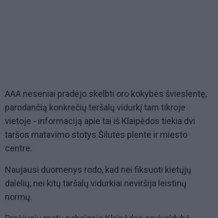
AAA neseniai pradėjo skelbti oro kokybės švieslentę,
parodančią konkrečių teršalų vidurkį tam tikroje
vietoje - informaciją apie tai iš Klaipėdos tiekia dvi
taršos matavimo stotys Šilutės plente ir miesto
centre.
Naujausi duomenys rodo, kad nei fiksuoti kietųjų
dalelių, nei kitų taršalų vidurkiai neviršija leistinų
normų.