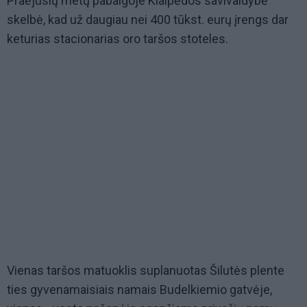
Praėjusių metų pabaigoje Klaipėdos savivaldybė
skelbė, kad už daugiau nei 400 tūkst. eurų įrengs dar
keturias stacionarias oro taršos stoteles.
Vienas taršos matuoklis suplanuotas Šilutės plente
ties gyvenamaisiais namais Budelkiemio gatvėje,