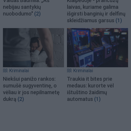
Vaidas Baumila: „Aš
Klaipėdoje - prancūzų
nebijau santykių
laivas, kuriame galima
nuobodumo"
(2)
išgirsti banginių ir delfinų
skleidžiamus garsus
(1)
Kriminalai
Kriminalai
Niekšui panižo rankos:
Traukia it bites prie
sumušė sugyventinę, o
medaus: kurorte vėl
vėliau ir jos nepilnametę
ištuštino žaidimų
dukrą
(2)
automatus
(1)