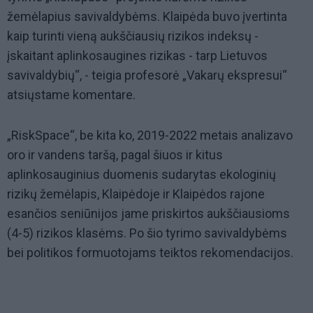
žemėlapius savivaldybėms. Klaipėda buvo įvertinta
kaip turinti vieną aukščiausių rizikos indeksų -
įskaitant aplinkosaugines rizikas - tarp Lietuvos
savivaldybių“, - teigia profesorė „Vakarų ekspresui“
atsiųstame komentare.
„RiskSpace“, be kita ko, 2019-2022 metais analizavo
oro ir vandens taršą, pagal šiuos ir kitus
aplinkosauginius duomenis sudarytas ekologinių
rizikų žemėlapis, Klaipėdoje ir Klaipėdos rajone
esančios seniūnijos jame priskirtos aukščiausioms
(4-5) rizikos klasėms. Po šio tyrimo savivaldybėms
bei politikos formuotojams teiktos rekomendacijos.