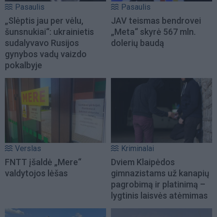
Pasaulis
Pasaulis
„Slėptis jau per vėlu,
JAV teismas bendrovei
šunsnukiai“: ukrainietis
„Meta“ skyrė 567 mln.
sudalyvavo Rusijos
dolerių baudą
gynybos vadų vaizdo
pokalbyje
Verslas
Kriminalai
FNTT įšaldė „Mere“
Dviem Klaipėdos
valdytojos lėšas
gimnazistams už kanapių
pagrobimą ir platinimą –
lygtinis laisvės atėmimas