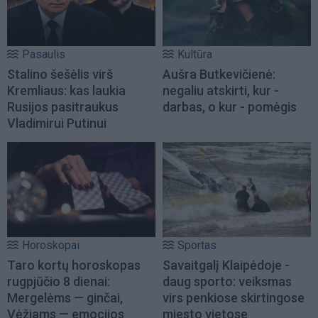
Pasaulis
Kultūra
Stalino šešėlis virš
Aušra Butkevičienė:
Kremliaus: kas laukia
negaliu atskirti, kur -
Rusijos pasitraukus
darbas, o kur - pomėgis
Vladimirui Putinui
Horoskopai
Sportas
Taro kortų horoskopas
Savaitgalį Klaipėdoje -
rugpjūčio 8 dienai:
daug sporto: veiksmas
Mergelėms — ginčai,
virs penkiose skirtingose
Vėžiams — emocijos
miesto vietose