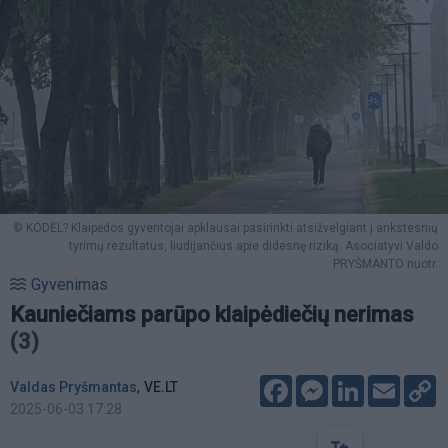
© KODĖL? Klaipėdos gyventojai apklausai pasirinkti atsižvelgiant į ankstesnių
tyrimų rezultatus, liudijančius apie didesnę riziką. Asociatyvi Valdo
PRYŠMANTO nuotr.
Gyvenimas
Kauniečiams parūpo klaipėdiečių nerimas
(3)
Facebook
Messenger
LinkedIn
Email
C
,
Valdas Pryšmantas
VE.LT
L
2025-06-03 17:28