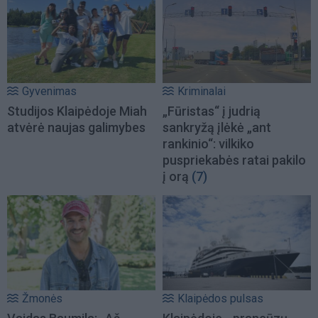
Gyvenimas
Kriminalai
Studijos Klaipėdoje Miah
„Fūristas“ į judrią
atvėrė naujas galimybes
sankryžą įlėkė „ant
rankinio“: vilkiko
puspriekabės ratai pakilo
į orą
(7)
Žmonės
Klaipėdos pulsas