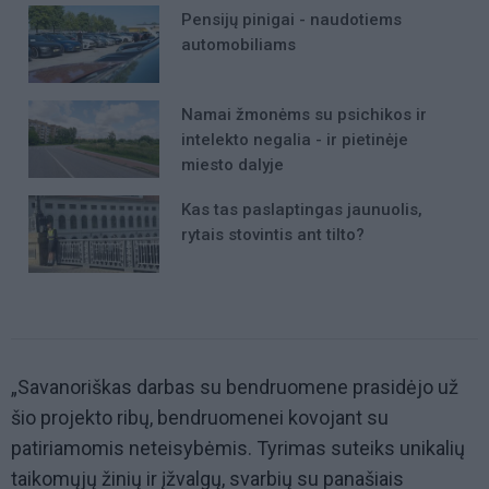
Pensijų pinigai - naudotiems
automobiliams
Namai žmonėms su psichikos ir
intelekto negalia - ir pietinėje
miesto dalyje
Kas tas paslaptingas jaunuolis,
rytais stovintis ant tilto?
„Savanoriškas darbas su bendruomene prasidėjo už
šio projekto ribų, bendruomenei kovojant su
patiriamomis neteisybėmis. Tyrimas suteiks unikalių
taikomųjų žinių ir įžvalgų, svarbių su panašiais