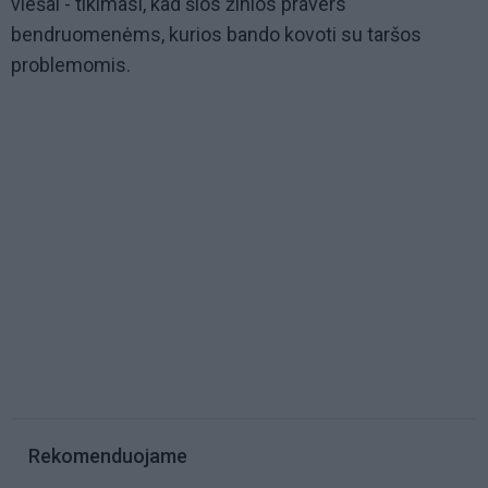
viešai - tikimasi, kad šios žinios pravers
bendruomenėms, kurios bando kovoti su taršos
problemomis.
Rekomenduojame