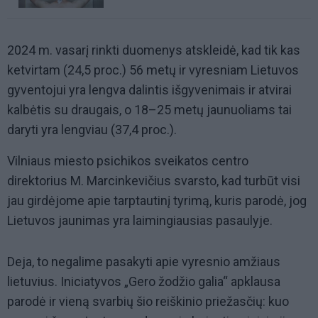
2024 m. vasarį rinkti duomenys atskleidė, kad tik kas
ketvirtam (24,5 proc.) 56 metų ir vyresniam Lietuvos
gyventojui yra lengva dalintis išgyvenimais ir atvirai
kalbėtis su draugais, o 18–25 metų jaunuoliams tai
daryti yra lengviau (37,4 proc.).
Vilniaus miesto psichikos sveikatos centro
direktorius M. Marcinkevičius svarsto, kad turbūt visi
jau girdėjome apie tarptautinį tyrimą, kuris parodė, jog
Lietuvos jaunimas yra laimingiausias pasaulyje.
Deja, to negalime pasakyti apie vyresnio amžiaus
lietuvius. Iniciatyvos „Gero žodžio galia“ apklausa
parodė ir vieną svarbių šio reiškinio priežasčių: kuo