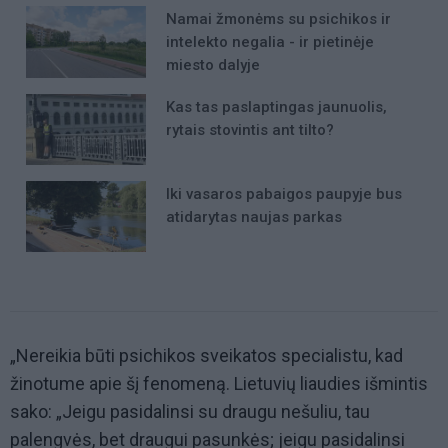
Namai žmonėms su psichikos ir
intelekto negalia - ir pietinėje
miesto dalyje
Kas tas paslaptingas jaunuolis,
rytais stovintis ant tilto?
Iki vasaros pabaigos paupyje bus
atidarytas naujas parkas
„Nereikia būti psichikos sveikatos specialistu, kad
žinotume apie šį fenomeną. Lietuvių liaudies išmintis
sako: „Jeigu pasidalinsi su draugu nešuliu, tau
palengvės, bet draugui pasunkės; jeigu pasidalinsi