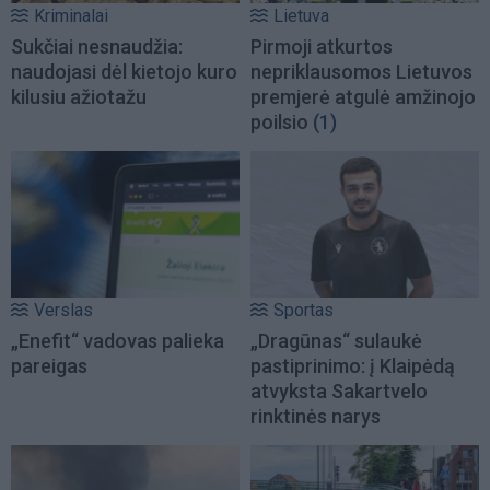
Kriminalai
Lietuva
Sukčiai nesnaudžia:
Pirmoji atkurtos
naudojasi dėl kietojo kuro
nepriklausomos Lietuvos
kilusiu ažiotažu
premjerė atgulė amžinojo
poilsio
(1)
Verslas
Sportas
„Enefit“ vadovas palieka
„Dragūnas“ sulaukė
pareigas
pastiprinimo: į Klaipėdą
atvyksta Sakartvelo
rinktinės narys