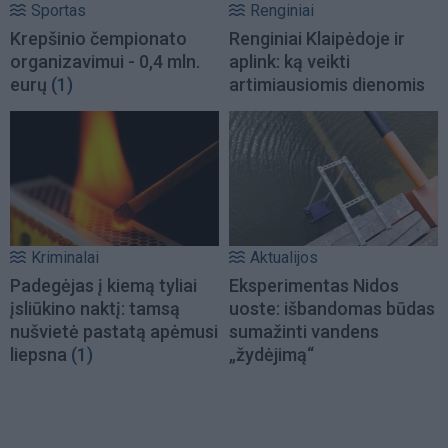
Sportas
Renginiai
Krepšinio čempionato
Renginiai Klaipėdoje ir
organizavimui - 0,4 mln.
aplink: ką veikti
eurų
(1)
artimiausiomis dienomis
Kriminalai
Aktualijos
Padegėjas į kiemą tyliai
Eksperimentas Nidos
įsliūkino naktį: tamsą
uoste: išbandomas būdas
nušvietė pastatą apėmusi
sumažinti vandens
liepsna
(1)
„žydėjimą“