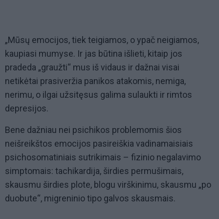
„Mūsų emocijos, tiek teigiamos, o ypač neigiamos,
kaupiasi mumyse. Ir jas būtina išlieti, kitaip jos
pradeda „graužti“ mus iš vidaus ir dažnai visai
netikėtai prasiveržia panikos atakomis, nemiga,
nerimu, o ilgai užsitęsus galima sulaukti ir rimtos
depresijos.
Bene dažniau nei psichikos problemomis šios
neišreikštos emocijos pasireiškia vadinamaisiais
psichosomatiniais sutrikimais – fizinio negalavimo
simptomais: tachikardija, širdies permušimais,
skausmu širdies plote, blogu virškinimu, skausmu „po
duobute“, migreninio tipo galvos skausmais.