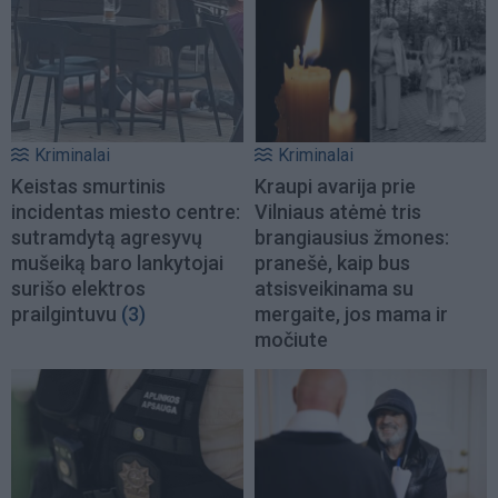
Kriminalai
Kriminalai
Keistas smurtinis
Kraupi avarija prie
incidentas miesto centre:
Vilniaus atėmė tris
sutramdytą agresyvų
brangiausius žmones:
mušeiką baro lankytojai
pranešė, kaip bus
surišo elektros
atsisveikinama su
prailgintuvu
(3)
mergaite, jos mama ir
močiute