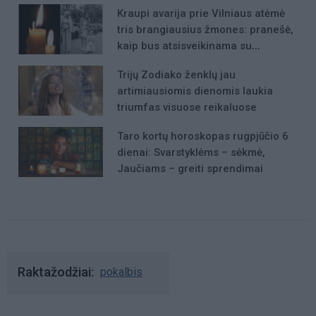
Kraupi avarija prie Vilniaus atėmė
tris brangiausius žmones: pranešė,
kaip bus atsisveikinama su
mergaite, jos mama ir močiute
Trijų Zodiako ženklų jau
artimiausiomis dienomis laukia
triumfas visuose reikaluose
Taro kortų horoskopas rugpjūčio 6
dienai: Svarstyklėms – sėkmė,
Jaučiams – greiti sprendimai
Raktažodžiai
pokalbis