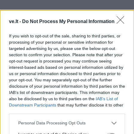
ve.lt -
Do Not Process My Personal Information
If you wish to opt-out of the sale, sharing to third parties, or
processing of your personal or sensitive information for
Na, ir vėlgi milžiniška mūsų visuomenės problema –
targeted advertising by us, please use the below opt-out
vyresnių žmonių vienišumas. Tam, kad galėtume
section to confirm your selection. Please note that after your
dalintis mintimis, rūpesčiais, bendrauti, reikia turėti su
opt-out request is processed you may continue seeing
interest-based ads based on personal information utilized by
kuo“, – problemą kelią specialistas.
us or personal information disclosed to third parties prior to
your opt-out. You may separately opt-out of the further
Pokalbio pabaigoje psichiatras pateikia paskutinę
disclosure of your personal information by third parties on the
pastabą, kuri ypač aktuali šiais laikais.
IAB’s list of downstream participants. This information may
also be disclosed by us to third parties on the
IAB’s List of
„Žinoma, bet koks bendravimas ir jo forma yra gerai.
Downstream Participants
that may further disclose it to other
Tačiau jokios technologijos, jokie socialiniai tinklai
third parties.
negali pakeisti gyvo dviejų žmonių ryšio.
Personal Data Processing Opt Outs
Tad bendraukime – pokalbiai ir geri žodžiai mums juk