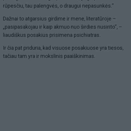
rūpesčiu, tau palengvės, o draugui nepasunkės.“
Dažnai to atgarsius girdime ir mene, literatūroje –
„pasipasakojau ir kaip akmuo nuo širdies nusirito“, –
liaudiškus posakius prisimena psichiatras.
Ir čia pat priduria, kad visuose posakiuose yra tiesos,
tačiau tam yra ir mokslinis paaiškinimas.