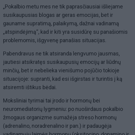
„Pokalbio metu mes ne tik paprasčiausiai išliejame
susikaupusias blogas ar geras emocijas, bet ir
gauname supratimą, palaikymą, dažnai vadinamą
„atspindėjimą“, kad ir kiti yra susidūrę su panašiomis
problemomis, išgyvenę panašias situacijas.
Pabendravus ne tik atsiranda lengvumo jausmas,
jautiesi atsikratęs susikaupusių emocijų ar liūdnų
minčių, bet ir nebelieka vienišumo pojūčio tokioje
situacijoje: supranti, kad esi išgirstas ir turintis į ką
atsiremti ištikus bėdai.
Moksliniai tyrimai tai įrodo ir hormonų bei
neuromediatorių lygmeniu: po nuoširdaus pokalbio
žmogaus organizme sumažėja streso hormonų
(adrenalino, noradrenalino ir pan.) ir padaugėja
vadinamųjų laimės hormonų (oksitocino, dopamino ir