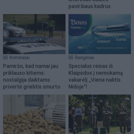
paviršiaus kadrus
Kriminalai
Renginiai
Pamiršo, kad namai jau
Specialus reisas iš
priklauso kitiems:
Klaipėdos į nemokamą
nostalgija daiktams
vakarėlį „Viena naktis
privertė griebtis smurto
Nidoje“!