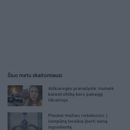
Šiuo metu skaitomiausi
Aiškiaregės pranašystė: numatė
katastrofišką karo pabaigą
Ukrainoje
Plaukai mažiau riebaluosis: į
šampūną tereikia įberti vieną
ingredientą