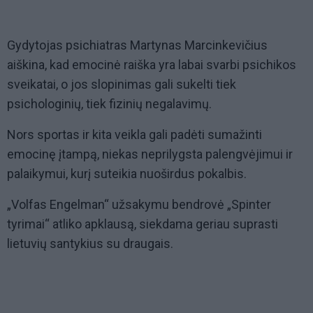
Gydytojas psichiatras Martynas Marcinkevičius
aiškina, kad emocinė raiška yra labai svarbi psichikos
sveikatai, o jos slopinimas gali sukelti tiek
psichologinių, tiek fizinių negalavimų.
Nors sportas ir kita veikla gali padėti sumažinti
emocinę įtampą, niekas neprilygsta palengvėjimui ir
palaikymui, kurį suteikia nuoširdus pokalbis.
„Volfas Engelman“ užsakymu bendrovė „Spinter
tyrimai“ atliko apklausą, siekdama geriau suprasti
lietuvių santykius su draugais.