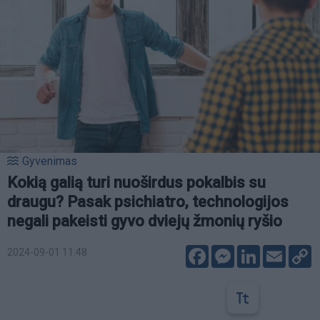
Gyvenimas
Kokią galią turi nuoširdus pokalbis su
draugu? Pasak psichiatro, technologijos
negali pakeisti gyvo dviejų žmonių ryšio
Facebook
Messenger
LinkedIn
Email
C
2024-09-01 11:48
L