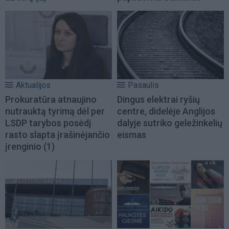
Aktualijos
Pasaulis
Prokuratūra atnaujino
Dingus elektrai ryšių
nutrauktą tyrimą dėl per
centre, didelėje Anglijos
LSDP tarybos posėdį
dalyje sutriko geležinkelių
rasto slapta įrašinėjančio
eismas
įrenginio
(1)