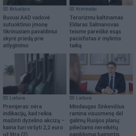
Aktualijos
Kriminalai
Buvusi AAD vadovė
Terorizmu kaltinamas
sutuoktinio įmonę
Eldaras Salmanovas
tikrinusiam pavaldiniui
teisme pareiškė esąs
skyrė priedą prie
pacisfistas ir mylintis
atlyginimo
taiką
Lietuva
Lietuva
Premjeras: nėra
Mindaugas Sinkevičius
indikacijų, kad reikia
ramina visuomenę dėl
mažinti dyzelino akcizą –
galimų Rusijos planų:
kaina turi viršyti 2,2 euro
piliečiams nereikėtų
už litrą
(2)
papildomai baimintis