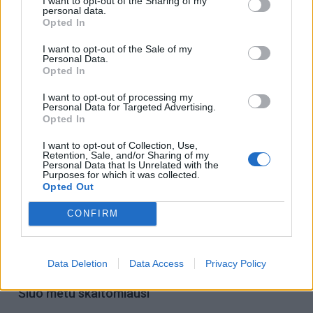
I want to opt-out of the Sharing of my
personal data.
nieko nekainuoja, o tiek daug duoda“, – skatina M.
Opted In
Marcinkevičius.
I want to opt-out of the Sale of my
Personal Data.
Opted In
I want to opt-out of processing my
Personal Data for Targeted Advertising.
Opted In
I want to opt-out of Collection, Use,
Retention, Sale, and/or Sharing of my
Personal Data that Is Unrelated with the
Purposes for which it was collected.
Į Klaipėdą iš emigracijos
Jūros šventę anksčiau
Opted Out
grįžusi Karina Kučinskienė
puošęs Anatolijus
įvardijo didžiausią savo
Klemencovas: gal jau
CONFIRM
norą
užtenka
Data Deletion
Data Access
Privacy Policy
Šiuo metu skaitomiausi