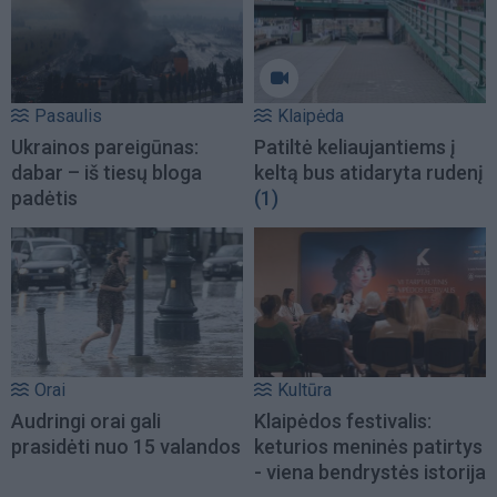
Pasaulis
Klaipėda
Ukrainos pareigūnas:
Patiltė keliaujantiems į
dabar – iš tiesų bloga
keltą bus atidaryta rudenį
padėtis
(1)
Orai
Kultūra
Audringi orai gali
Klaipėdos festivalis:
prasidėti nuo 15 valandos
keturios meninės patirtys
- viena bendrystės istorija