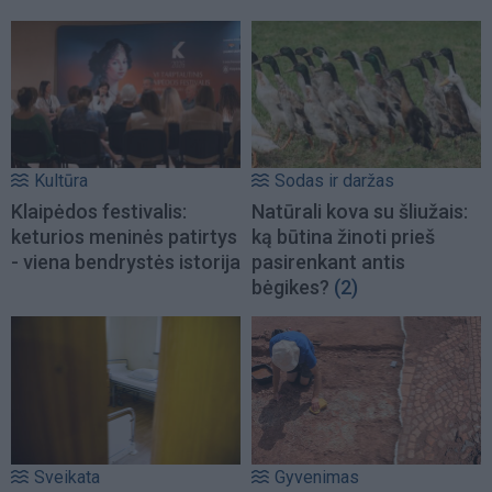
Kultūra
Sodas ir daržas
Klaipėdos festivalis:
Natūrali kova su šliužais:
keturios meninės patirtys
ką būtina žinoti prieš
- viena bendrystės istorija
pasirenkant antis
bėgikes?
(2)
Sveikata
Gyvenimas