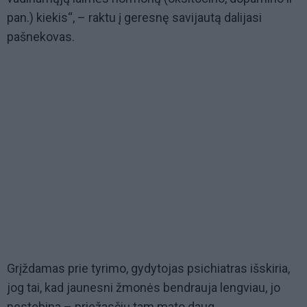
pan.) kiekis“, – raktu į geresnę savijautą dalijasi
pašnekovas.
Grįždamas prie tyrimo, gydytojas psichiatras išskiria,
jog tai, kad jaunesni žmonės bendrauja lengviau, jo
nestebina – priežasčių tam mato daug.