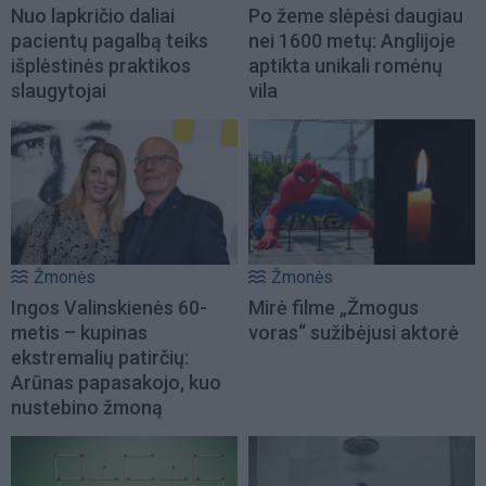
Nuo lapkričio daliai
Po žeme slėpėsi daugiau
pacientų pagalbą teiks
nei 1600 metų: Anglijoje
išplėstinės praktikos
aptikta unikali romėnų
slaugytojai
vila
Žmonės
Žmonės
Ingos Valinskienės 60-
Mirė filme „Žmogus
metis – kupinas
voras“ sužibėjusi aktorė
ekstremalių patirčių:
Arūnas papasakojo, kuo
nustebino žmoną