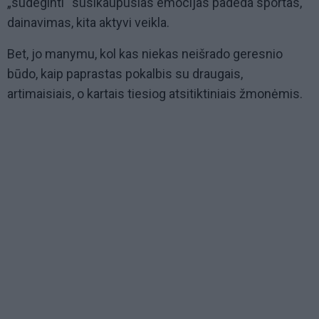
„sudeginti“ susikaupusias emocijas padeda sportas,
dainavimas, kita aktyvi veikla.
Bet, jo manymu, kol kas niekas neišrado geresnio
būdo, kaip paprastas pokalbis su draugais,
artimaisiais, o kartais tiesiog atsitiktiniais žmonėmis.