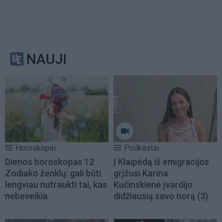
NAUJI
Horoskopai
Podkastai
Dienos horoskopas 12
Į Klaipėdą iš emigracijos
Zodiako ženklų: gali būti
grįžusi Karina
lengviau nutraukti tai, kas
Kučinskienė įvardijo
nebeveikia
didžiausią savo norą
(3)