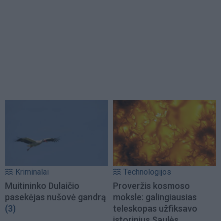
Kriminalai
Technologijos
Muitininko Dulaičio
Proveržis kosmoso
pasekėjas nušovė gandrą
moksle: galingiausias
(3)
teleskopas užfiksavo
istorinius Saulės