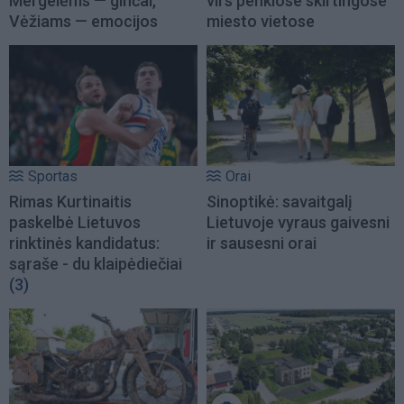
Mergelėms — ginčai,
virs penkiose skirtingose
Vėžiams — emocijos
miesto vietose
Sportas
Orai
Rimas Kurtinaitis
Sinoptikė: savaitgalį
paskelbė Lietuvos
Lietuvoje vyraus gaivesni
rinktinės kandidatus:
ir sausesni orai
sąraše - du klaipėdiečiai
(3)