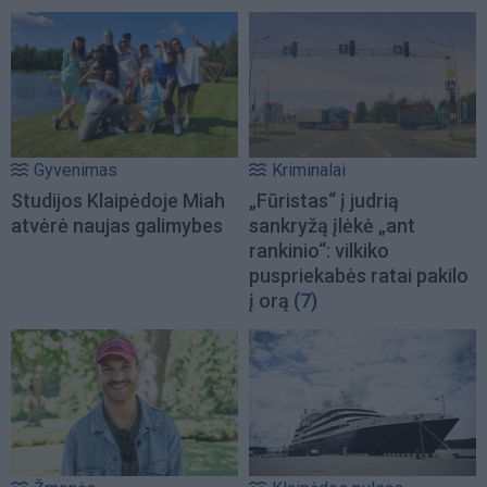
Gyvenimas
Kriminalai
Studijos Klaipėdoje Miah
„Fūristas“ į judrią
atvėrė naujas galimybes
sankryžą įlėkė „ant
rankinio“: vilkiko
puspriekabės ratai pakilo
į orą
(7)