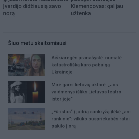
įvardijo didžiausią savo
Klemencovas: gal jau
norą
užtenka
Šiuo metu skaitomiausi
Aiškiaregės pranašystė: numatė
katastrofišką karo pabaigą
Ukrainoje
Mirė garsi lietuvių aktorė: „Jos
vaidmenys išliks Lietuvos teatro
istorijoje“
„Fūristas“ į judrią sankryžą įlėkė „ant
rankinio“: vilkiko puspriekabės ratai
pakilo į orą