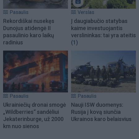
Pasaulis
Verslas
Rekordiškai nusekęs
Į daugiabučio statybas
Dunojus atidengė II
kaime investuojantis
pasaulinio karo laikų
verslininkas: tai yra ateitis
radinius
(1)
Pasaulis
Pasaulis
Ukrainiečių dronai smogė
Nauji ISW duomenys:
„Wildberries“ sandėliui
Rusija į kovą siunčia
Jekaterinburge, už 2000
Ukrainos karo belaisvius
km nuo sienos