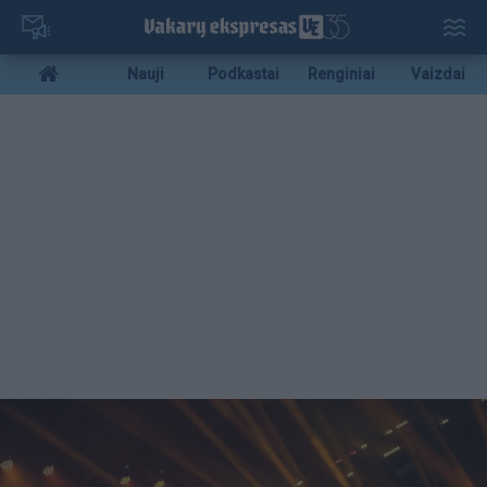
Pereiti
į
pagrindinį
Mobile
Nauji
Podkastai
Renginiai
Vaizdai
turinį
menu
bottom