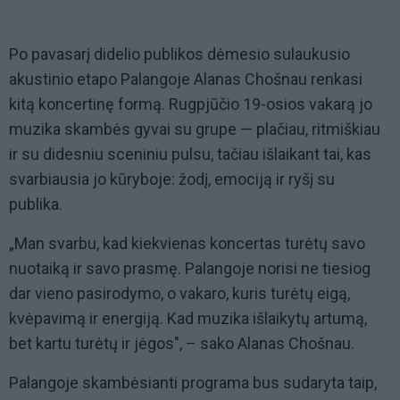
Po pavasarį didelio publikos dėmesio sulaukusio
akustinio etapo Palangoje Alanas Chošnau renkasi
kitą koncertinę formą. Rugpjūčio 19-osios vakarą jo
muzika skambės gyvai su grupe — plačiau, ritmiškiau
ir su didesniu sceniniu pulsu, tačiau išlaikant tai, kas
svarbiausia jo kūryboje: žodį, emociją ir ryšį su
publika.
„Man svarbu, kad kiekvienas koncertas turėtų savo
nuotaiką ir savo prasmę. Palangoje norisi ne tiesiog
dar vieno pasirodymo, o vakaro, kuris turėtų eigą,
kvėpavimą ir energiją. Kad muzika išlaikytų artumą,
bet kartu turėtų ir jėgos", – sako Alanas Chošnau.
Palangoje skambėsianti programa bus sudaryta taip,