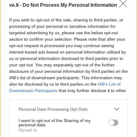
Klaipėda prieš 100 metų:
Klaipėdos festivalis:
ve.lt -
Do Not Process My Personal Information
sostų karai (93)
keturios meninės patirtys
- viena bendrystės istorija
If you wish to opt-out of the sale, sharing to third parties, or
processing of your personal or sensitive information for
targeted advertising by us, please use the below opt-out
section to confirm your selection. Please note that after your
opt-out request is processed you may continue seeing
interest-based ads based on personal information utilized by
us or personal information disclosed to third parties prior to
your opt-out. You may separately opt-out of the further
Kultūra
Kultūra
disclosure of your personal information by third parties on the
Iki skausmo atviras
Klaipėdoje prasidėjo
IAB’s list of downstream participants. This information may
spektaklis „Jaunuolio
„Jauno teatro dienos“:
also be disclosed by us to third parties on the
IAB’s List of
kambaryje“ kviečia
vakare miestiečių laukia
Downstream Participants
that may further disclose it to other
išgirsti, pastebėti bei
nemokami susitikimai su
third parties.
priimti
teatro kūrėjais
Personal Data Processing Opt Outs
I want to opt-out of the Sharing of my
personal data.
Opted In