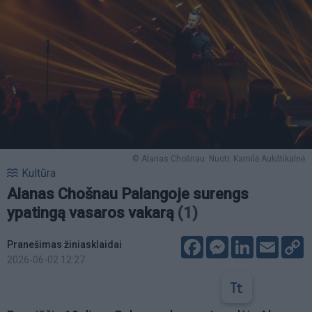
© Alanas Chošnau. Nuotr. Kamilė Aukštikalnė
Kultūra
Alanas Chošnau Palangoje surengs
ypatingą vasaros vakarą
(1)
Facebook
Messenger
LinkedIn
Email
C
Pranešimas žiniasklaidai
L
2026-06-02 12:27