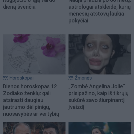
dieną švenčia
astrologai atskleidė, kurių
mėnesių atstovų laukia
pokyčiai
Horoskopai
Žmonės
Dienos horoskopas 12
„Zombė Angelina Jolie“
Zodiako ženklų: gali
prisipažino, kaip iš tikrųjų
atsirasti daugiau
sukūrė savo šiurpinantį
jautrumo dėl pinigų,
įvaizdį
nuosavybės ar vertybių