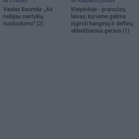
Žmonės
Klaipėdos pulsas
Vaidas Baumila: „Aš
Klaipėdoje - prancūzų
nebijau santykių
laivas, kuriame galima
nuobodumo"
(2)
išgirsti banginių ir delfinų
skleidžiamus garsus
(1)
Load
More