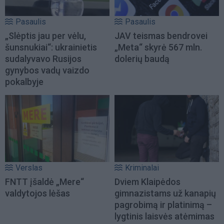
Pasaulis
Pasaulis
„Slėptis jau per vėlu,
JAV teismas bendrovei
šunsnukiai“: ukrainietis
„Meta“ skyrė 567 mln.
sudalyvavo Rusijos
dolerių baudą
gynybos vadų vaizdo
pokalbyje
Verslas
Kriminalai
FNTT įšaldė „Mere“
Dviem Klaipėdos
valdytojos lėšas
gimnazistams už kanapių
pagrobimą ir platinimą –
lygtinis laisvės atėmimas