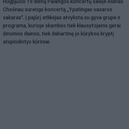
Rugpjūčio 19 dieną Palangos koncertų salėje Alanas
Chošnau surengs koncertą „Ypatingas vasaros
vakaras". Į pajūrį atlikėjas atvyksta su gyva grupe ir
programa, kurioje skambės tiek klausytojams gerai
žinomos dainos, tiek dabartinę jo kūrybos kryptį
atspindintys kūriniai.