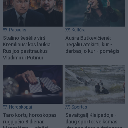
Pasaulis
Kultūra
Stalino šešėlis virš
Aušra Butkevičienė:
Kremliaus: kas laukia
negaliu atskirti, kur -
Rusijos pasitraukus
darbas, o kur - pomėgis
Vladimirui Putinui
Horoskopai
Sportas
Taro kortų horoskopas
Savaitgalį Klaipėdoje -
rugpjūčio 8 dienai:
daug sporto: veiksmas