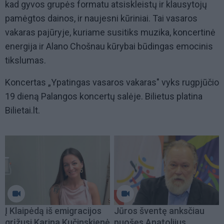
kad gyvos grupės formatu atsiskleistų ir klausytojų
pamėgtos dainos, ir naujesni kūriniai. Tai vasaros
vakaras pajūryje, kuriame susitiks muzika, koncertinė
energija ir Alano Chošnau kūrybai būdingas emocinis
tikslumas.
Koncertas „Ypatingas vasaros vakaras" vyks rugpjūčio
19 dieną Palangos koncertų salėje. Bilietus platina
Bilietai.lt.
Į Klaipėdą iš emigracijos
Jūros šventę anksčiau
grįžusi Karina Kučinskienė
puošęs Anatolijus