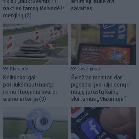
tik su „lauktuvėmis“: į
artimieji laukė dvi
nakties tamsą išsivedė ir
savaites
merginą
(3)
Klaipėda
Gyvenimas
Kelininkai gali
Šviežias maistas dar
patriukšmauti naktį:
pigesnis: įvardijo senų ir
remontuojama svarbi
naujų įprastų kainų
eismo arterija
(3)
skirtumus „Maximoje“