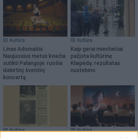
Kultūra
Kultūra
Linas Adomaitis
Kaip gerai miestiečiai
Naujuosius metus kviečia
pažįsta kultūrinę
sutikti Palangoje: ruošia
Klaipėdą: rezultatas
išskirtinį šventinį
nustebino
koncertą
Kultūra
Kultūra