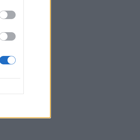
Genio,
etijos
arbias
as. Jo
rtinis
i kitų