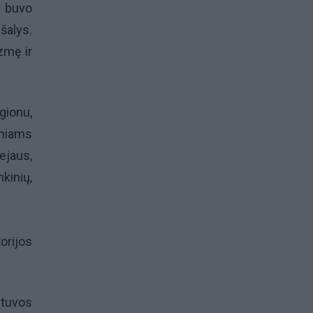
r buvo
šalys.
zmę ir
gionu,
iniams
ejaus,
kinių,
orijos
etuvos