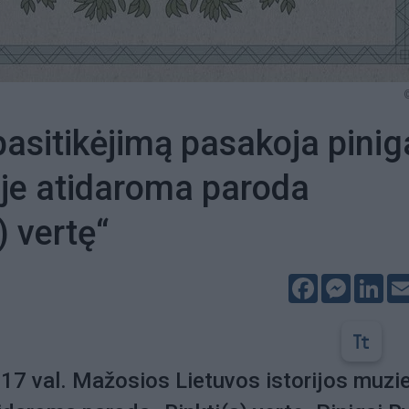
pasitikėjimą pasakoja pinig
je atidaroma paroda
) vertę“
Facebook
Messeng
Lin
. 17 val. Mažosios Lietuvos istorijos muzi