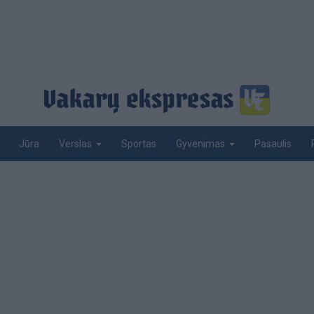
Jūra
Sportas
Pasaulis
Verslas
Gyvenimas