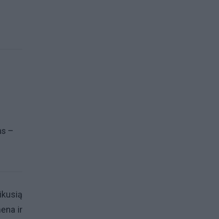
ms –
ikusią
ena ir