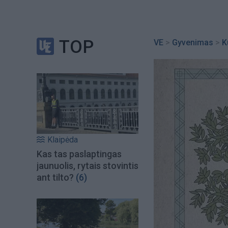
TOP
VE
>
Gyvenimas
>
K
Klaipėda
Kas tas paslaptingas
jaunuolis, rytais stovintis
ant tilto?
(6)