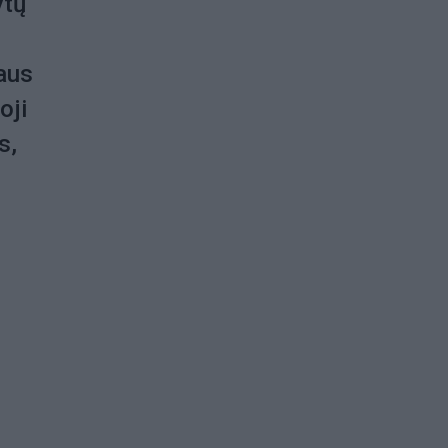
ytų
aus
oji
s,