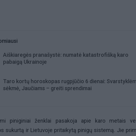
omiausi
Aiškiaregės pranašystė: numatė katastrofišką karo
pabaigą Ukrainoje
Taro kortų horoskopas rugpjūčio 6 dienai: Svarstyklė
sėkmė, Jaučiams – greiti sprendimai
omi piniginiai ženklai pasakoja apie karo metais ve
os sukurtą ir Lietuvoje pritaikytą pinigų sistemą. Jie prim