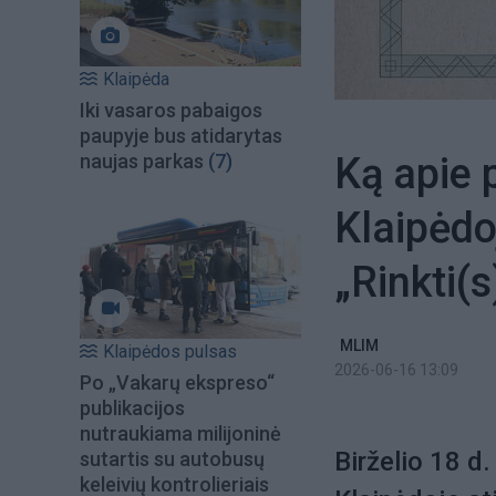
Klaipėda
Iki vasaros pabaigos
paupyje bus atidarytas
Ką apie 
naujas parkas
(7)
Klaipėdo
„Rinkti(s
MLIM
Klaipėdos pulsas
2026-06-16 13:09
Po „Vakarų ekspreso“
publikacijos
nutraukiama milijoninė
Birželio 18 d
sutartis su autobusų
keleivių kontrolieriais