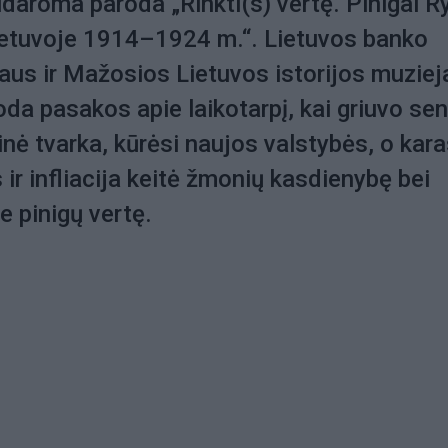
idaroma paroda „Rinkti(s) vertę. Pinigai R
Lietuvoje 1914–1924 m.“. Lietuvos banko
aus ir Mažosios Lietuvos istorijos muziej
da pasakos apie laikotarpį, kai griuvo sen
inė tvarka, kūrėsi naujos valstybės, o kara
 ir infliacija keitė žmonių kasdienybę bei
e pinigų vertę.