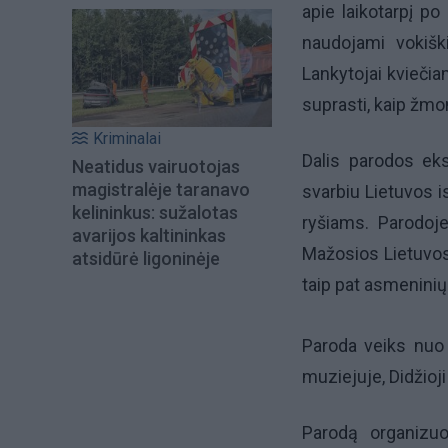
apie laikotarpį po
naudojami vokiški
Lankytojai kviečia
suprasti, kaip žmon
Kriminalai
Dalis parodos eks
Neatidus vairuotojas
magistralėje taranavo
svarbiu Lietuvos i
kelininkus: sužalotas
ryšiams. Parodoj
avarijos kaltininkas
Mažosios Lietuvos 
atsidūrė ligoninėje
taip pat asmeninių
Paroda veiks nuo b
muziejuje, Didžioji
Parodą organizu