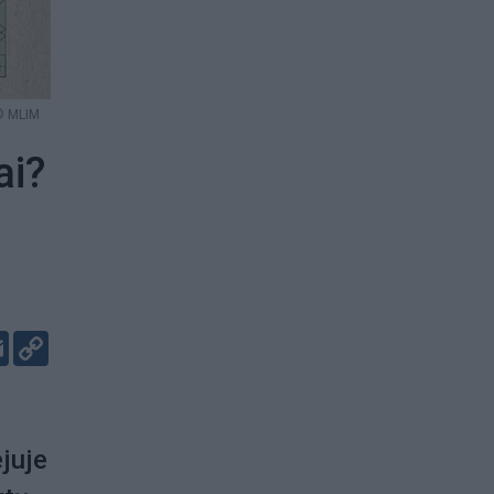
© MLIM
ai?
er
kedIn
Email
Copy
Link
ejuje