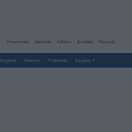
Desktop
Prenumerata
Skelbimai
Reklama
Kontaktai
Prisijungti
menu
top
Renginiai
Galerijos
Podkastai
Daugiau