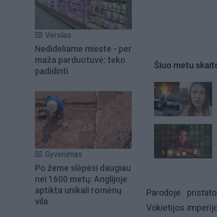
Verslas
Nedideliame mieste - per
maža parduotuvė: teko
Šiuo metu skait
padidinti
Gyvenimas
Po žeme slėpėsi daugiau
nei 1600 metų: Anglijoje
aptikta unikali romėnų
Parodoje pristat
vila
Vokietijos imperij