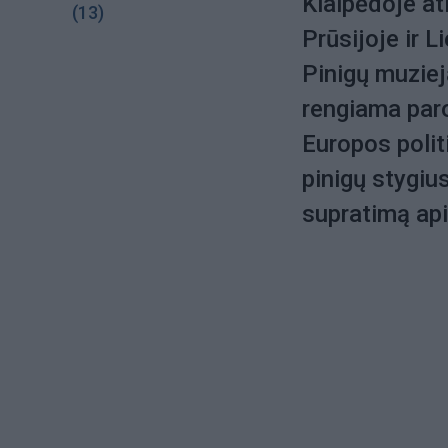
Klaipėdoje at
(13)
Prūsijoje ir 
Pinigų muziej
rengiama paro
Europos polit
pinigų stygius
supratimą api