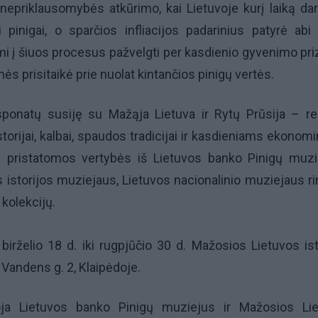
 nepriklausomybės atkūrimo, kai Lietuvoje kurį laiką da
 pinigai, o sparčios infliacijos padarinius patyrė abi 
mi į šiuos procesus pažvelgti per kasdienio gyvenimo pri
ės prisitaikė prie nuolat kintančios pinigų vertės.
ponatų susiję su Mažąja Lietuva ir Rytų Prūsija – re
storijai, kalbai, spaudos tradicijai ir kasdieniams ekonom
e pristatomos vertybės iš Lietuvos banko Pinigų muzi
istorijos muziejaus, Lietuvos nacionalinio muziejaus rin
 kolekcijų.
irželio 18 d. iki rugpjūčio 30 d. Mažosios Lietuvos ist
 Vandens g. 2, Klaipėdoje.
oja Lietuvos banko Pinigų muziejus ir Mažosios Li