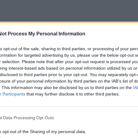
Not Process My Personal Information
to opt-out of the sale, sharing to third parties, or processing of your per
e galės pamatyti Pirmojo pasaulinio karo ir pokario metai
formation for targeted advertising by us, please use the below opt-out s
tuvoje naudotus pinigus ir alternatyvias mokėjimo prie
r selection. Please note that after your opt-out request is processed y
inigus, skolinamųjų kasų ženklus ir kuponus. Šie pini
eing interest-based ads based on personal information utilized by us or
disclosed to third parties prior to your opt-out. You may separately opt-
ip atsakas į pinigų stygių, infliaciją ir pinigų nuvertėji
losure of your personal information by third parties on the IAB’s list of
ų užtikrinti, kad pinigų – ekonomikos „kraujo“ – nepritrūkt
. This information may also be disclosed by us to third parties on the
IA
Participants
that may further disclose it to other third parties.
jame ne tik apie pinigus, bet ir apie žmonių kasd
u laikotarpiu. Kai įprastų pinigų ima trūkti, atsiranda l
l Data Processing Opt Outs
vėliau tampa svarbiais istorijos liudininkais“, – sako Li
o opt-out of the Sharing of my personal data.
ejaus vadovė Asta Ravaitytė-Kučinskienė.