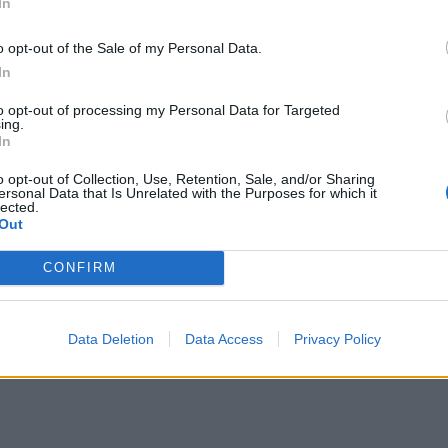
In
ietuvos istorijos muziejaus direktoriaus dr. Jono 
o opt-out of the Sale of my Personal Data.
istorijos specifika – Mažoji Lietuva, Rytprūsiai, Voki
In
s – leidžia pažvelgti į savitas ir Lietuvos istorijai sv
to opt-out of processing my Personal Data for Targeted
ing.
– Klaipėdos krašto ekonominė raida ir pinigų klausim
In
 banko Pinigų muziejus šioje srityje yra svarbus ekspe
o opt-out of Collection, Use, Retention, Sale, and/or Sharing
ersonal Data that Is Unrelated with the Purposes for which it
oda išsiskiria profesionalumu ir turtingu pinigų be
lected.
Out
onių rinkiniu.
CONFIRM
Data Deletion
Data Access
Privacy Policy