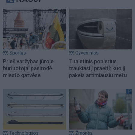
Sportas
Gyvenimas
Prieš varžybas jūroje
Tualetinis popierius
buriuotojai pasirodė
traukiasi į praeitį: kuo jį
miesto gatvėse
pakeis artimiausiu metu
Technologijos
Žmonės