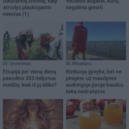
tūkstančių žmonių: kaip
visžalius augalus, kurių
atrodys plaukiojantis
negalima genėti
miestas
(1)
Gyvenimas
Aktualijos
Etiopija per vieną dieną
Rizikuoja gyvybe, bet ne
pasodino 353 milijonus
pinigine: už maudynes
medžių: kiek iš jų išliko?
audringoje jūroje baudos
lieka neišrašytos