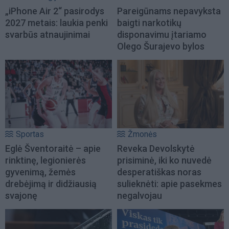
„iPhone Air 2“ pasirodys
Pareigūnams nepavyksta
2027 metais: laukia penki
baigti narkotikų
svarbūs atnaujinimai
disponavimu įtariamo
Olego Šurajevo bylos
Sportas
Žmonės
Eglė Šventoraitė – apie
Reveka Devolskytė
rinktinę, legionierės
prisiminė, iki ko nuvedė
gyvenimą, žemės
desperatiškas noras
drebėjimą ir didžiausią
sulieknėti: apie pasekmes
svajonę
negalvojau