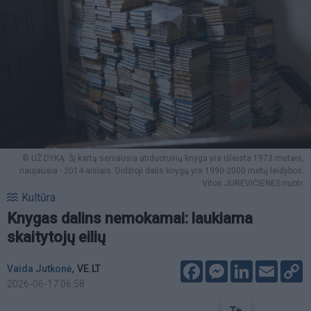
© UŽ DYKĄ. Šį kartą seniausia atiduotuvių knyga yra išleista 1973 metais,
naujausia - 2014-aisiais. Didžioji dalis knygų yra 1990-2000 metų leidybos.
Vitos JUREVIČIENĖS nuotr.
Kultūra
Knygas dalins nemokamai: laukiama
skaitytojų eilių
Facebook
Messenger
LinkedIn
Email
C
,
Vaida Jutkonė
VE.LT
L
2026-06-17 06:58