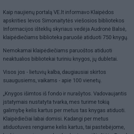
Kaip naujienų portalą VE.lt informavo Klaipėdos
apskrities Ievos Simonaitytės viešosios bibliotekos
Informacijos išteklių skyriaus vedėja Audronė Balsė,
klaipėdiečiams biblioteka paruošė atiduoti 750 knygų.
Nemokamai klaipėdiečiams paruoštos atiduoti
neaktualios bibliotekai turiniu knygos, jų dubletai.
Visos jos - lietuvių kalba, daugiausiai skirtos
suaugusiems, vaikams - apie 100 vienetų.
„Knygos išimtos iš fondo ir nurašytos. Vadovaujantis
įstatymais nustatyta tvarka, mes turime tokią
galimybę kelis kartus per metus tas knygas atiduoti.
Klaipėdiečiai labai domisi. Kadangi per metus
atiduotuves rengiame kelis kartus, tai pastebėjome,