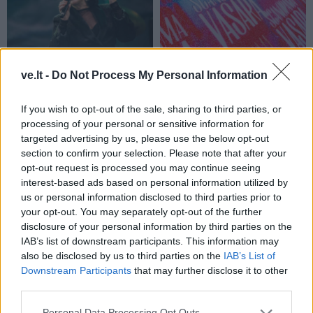
Kultūra
Kultūra
ve.lt -
Do Not Process My Personal Information
Aušra Butkevičienė:
„Scanorama vasara“
negaliu atskirti, kur -
Nidoje – tu ir tavo 7
If you wish to opt-out of the sale, sharing to third parties, or
darbas, o kur - pomėgis
pasimatymai su kinu
processing of your personal or sensitive information for
targeted advertising by us, please use the below opt-out
section to confirm your selection. Please note that after your
opt-out request is processed you may continue seeing
interest-based ads based on personal information utilized by
us or personal information disclosed to third parties prior to
your opt-out. You may separately opt-out of the further
disclosure of your personal information by third parties on the
Kultūra
Kultūra
IAB’s list of downstream participants. This information may
Linas Adomaitis
Kaip gerai miestiečiai
also be disclosed by us to third parties on the
IAB’s List of
Naujuosius metus kviečia
pažįsta kultūrinę
Downstream Participants
that may further disclose it to other
sutikti Palangoje: ruošia
Klaipėdą: rezultatas
third parties.
išskirtinį šventinį
nustebino
Personal Data Processing Opt Outs