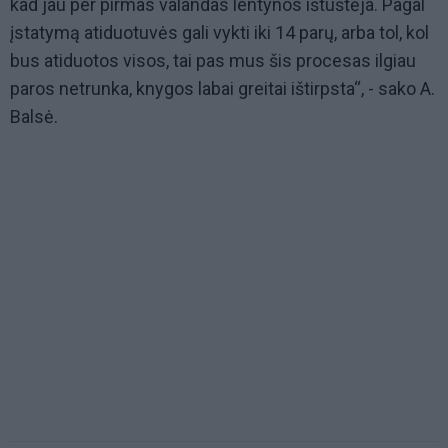
kad jau per pirmas valandas lentynos ištuštėja. Pagal
įstatymą atiduotuvės gali vykti iki 14 parų, arba tol, kol
bus atiduotos visos, tai pas mus šis procesas ilgiau
paros netrunka, knygos labai greitai ištirpsta“, - sako A.
Balsė.