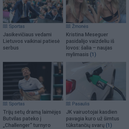
Sportas
Žmonės
Jasikevičiaus vedami
Kristina Meseguer
Lietuvos vaikinai patiesė
pasidalijo vaizdeliu iš
serbus
lovos: šalia – naujas
mylimasis
(1)
Sportas
Pasaulis
Trijų setų dramą laimėjęs
JK vairuotojai kasdien
Butvilas pateko į
pavagia kuro už šimtus
„Challenger“ turnyro
tūkstančių svarų
(1)