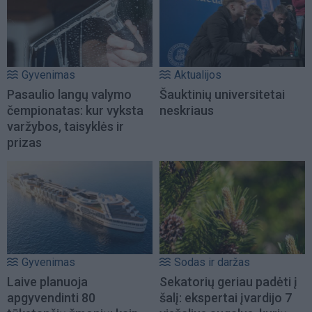
Gyvenimas
Aktualijos
Pasaulio langų valymo
Šauktinių universitetai
čempionatas: kur vyksta
neskriaus
varžybos, taisyklės ir
prizas
Gyvenimas
Sodas ir daržas
Laive planuoja
Sekatorių geriau padėti į
apgyvendinti 80
šalį: ekspertai įvardijo 7