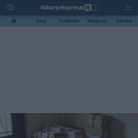
Pereiti
į
pagrindinį
Mobile
Nauji
Podkastai
Renginiai
Vaizdai
turinį
menu
bottom