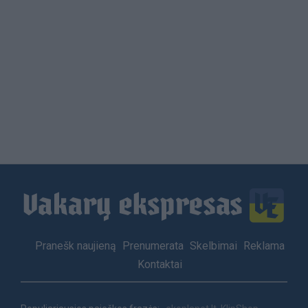
Load
More
Footer
Pranešk naujieną
Prenumerata
Skelbimai
Reklama
menu
Kontaktai