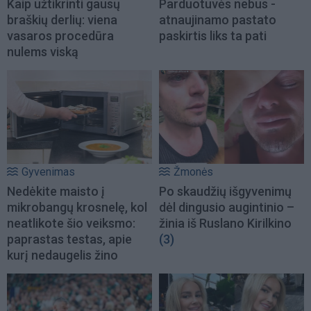
Kaip užtikrinti gausų
Parduotuvės nebus -
braškių derlių: viena
atnaujinamo pastato
vasaros procedūra
paskirtis liks ta pati
nulems viską
Gyvenimas
Žmonės
Nedėkite maisto į
Po skaudžių išgyvenimų
mikrobangų krosnelę, kol
dėl dingusio augintinio –
neatlikote šio veiksmo:
žinia iš Ruslano Kirilkino
paprastas testas, apie
(3)
kurį nedaugelis žino