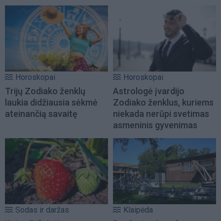
Horoskopai
Horoskopai
Trijų Zodiako ženklų
Astrologė įvardijo
laukia didžiausia sėkmė
Zodiako ženklus, kuriems
ateinančią savaitę
niekada nerūpi svetimas
asmeninis gyvenimas
Sodas ir daržas
Klaipėda