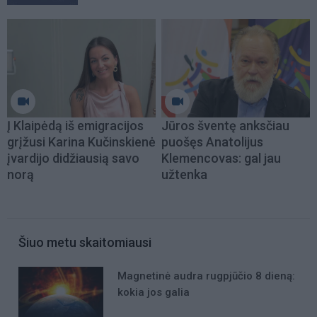
Į Klaipėdą iš emigracijos
Jūros šventę anksčiau
grįžusi Karina Kučinskienė
puošęs Anatolijus
įvardijo didžiausią savo
Klemencovas: gal jau
norą
užtenka
Šiuo metu skaitomiausi
Magnetinė audra rugpjūčio 8 dieną:
kokia jos galia