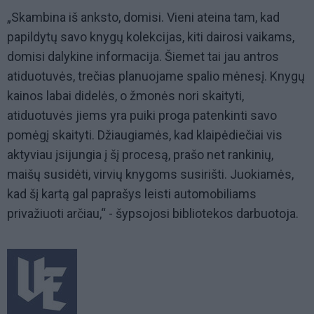
„Skambina iš anksto, domisi. Vieni ateina tam, kad
papildytų savo knygų kolekcijas, kiti dairosi vaikams,
domisi dalykine informacija. Šiemet tai jau antros
atiduotuvės, trečias planuojame spalio mėnesį. Knygų
kainos labai didelės, o žmonės nori skaityti,
atiduotuvės jiems yra puiki proga patenkinti savo
pomėgį skaityti. Džiaugiamės, kad klaipėdiečiai vis
aktyviau įsijungia į šį procesą, prašo net rankinių,
maišų susidėti, virvių knygoms susirišti. Juokiamės,
kad šį kartą gal paprašys leisti automobiliams
privažiuoti arčiau,“ - šypsojosi bibliotekos darbuotoja.