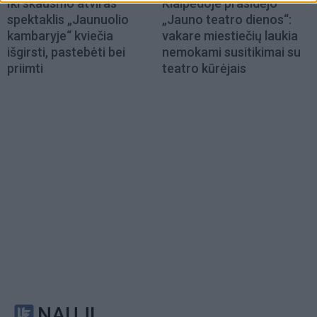
Iki skausmo atviras
Klaipėdoje prasidėjo
spektaklis „Jaunuolio
„Jauno teatro dienos“:
kambaryje“ kviečia
vakare miestiečių laukia
išgirsti, pastebėti bei
nemokami susitikimai su
priimti
teatro kūrėjais
NAUJI