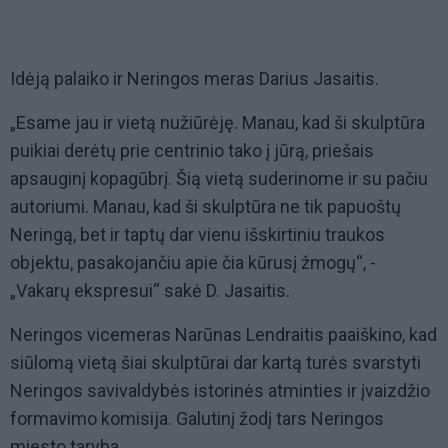
Idėją palaiko ir Neringos meras Darius Jasaitis.
„Esame jau ir vietą nužiūrėję. Manau, kad ši skulptūra
puikiai derėtų prie centrinio tako į jūrą, priešais
apsauginį kopagūbrį. Šią vietą suderinome ir su pačiu
autoriumi. Manau, kad ši skulptūra ne tik papuoštų
Neringą, bet ir taptų dar vienu išskirtiniu traukos
objektu, pasakojančiu apie čia kūrusį žmogų“, -
„Vakarų ekspresui“ sakė D. Jasaitis.
Neringos vicemeras Narūnas Lendraitis paaiškino, kad
siūlomą vietą šiai skulptūrai dar kartą turės svarstyti
Neringos savivaldybės istorinės atminties ir įvaizdžio
formavimo komisija. Galutinį žodį tars Neringos
miesto taryba.