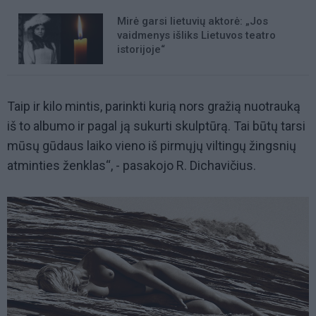
Mirė garsi lietuvių aktorė: „Jos
vaidmenys išliks Lietuvos teatro
istorijoje“
Taip ir kilo mintis, parinkti kurią nors gražią nuotrauką
iš to albumo ir pagal ją sukurti skulptūrą. Tai būtų tarsi
mūsų gūdaus laiko vieno iš pirmųjų viltingų žingsnių
atminties ženklas“, - pasakojo R. Dichavičius.