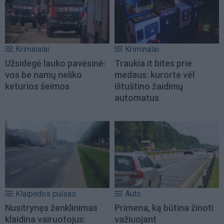
Kriminalai
Kriminalai
Užsidegė lauko pavėsinė:
Traukia it bites prie
vos be namų neliko
medaus: kurorte vėl
keturios šeimos
ištuštino žaidimų
automatus
Klaipėdos pulsas
Auto
Nusitrynęs ženklinimas
Primena, ką būtina žinoti
klaidina vairuotojus:
važiuojant