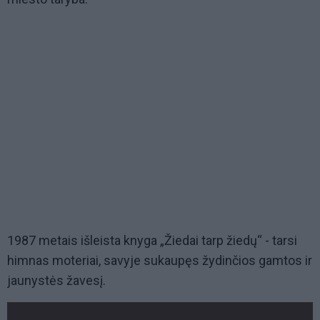
1987 metais išleista knyga „Žiedai tarp žiedų“ - tarsi
himnas moteriai, savyje sukaupęs žydinčios gamtos ir
jaunystės žavesį.