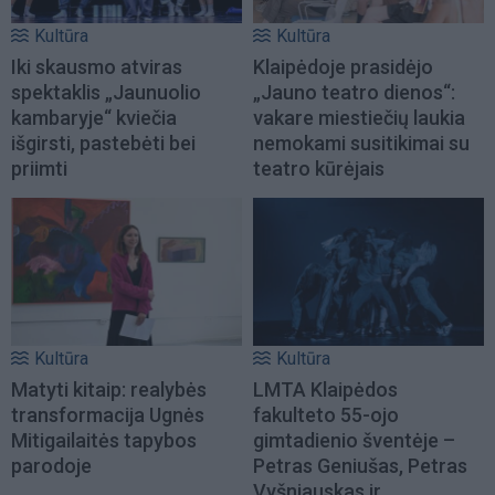
Kultūra
Kultūra
Iki skausmo atviras
Klaipėdoje prasidėjo
spektaklis „Jaunuolio
„Jauno teatro dienos“:
kambaryje“ kviečia
vakare miestiečių laukia
išgirsti, pastebėti bei
nemokami susitikimai su
priimti
teatro kūrėjais
Kultūra
Kultūra
Matyti kitaip: realybės
LMTA Klaipėdos
transformacija Ugnės
fakulteto 55-ojo
Mitigailaitės tapybos
gimtadienio šventėje –
parodoje
Petras Geniušas, Petras
Vyšniauskas ir