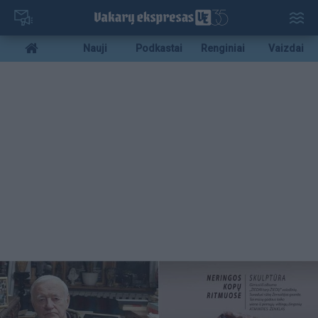
Pereiti
į
pagrindinį
Mobile
Nauji
Podkastai
Renginiai
Vaizdai
turinį
menu
bottom