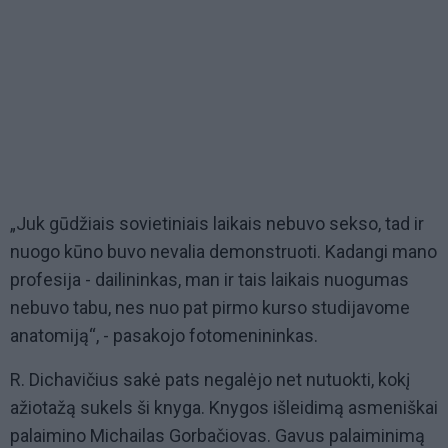
„Juk gūdžiais sovietiniais laikais nebuvo sekso, tad ir
nuogo kūno buvo nevalia demonstruoti. Kadangi mano
profesija - dailininkas, man ir tais laikais nuogumas
nebuvo tabu, nes nuo pat pirmo kurso studijavome
anatomiją“, - pasakojo fotomenininkas.
R. Dichavičius sakė pats negalėjo net nutuokti, kokį
ažiotažą sukels ši knyga. Knygos išleidimą asmeniškai
palaimino Michailas Gorbačiovas. Gavus palaiminimą