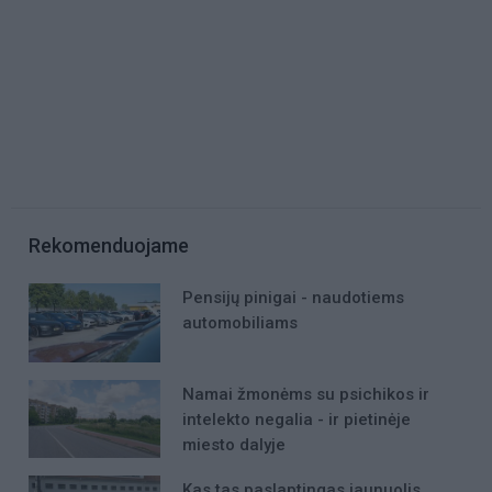
Rekomenduojame
Pensijų pinigai - naudotiems
automobiliams
Namai žmonėms su psichikos ir
intelekto negalia - ir pietinėje
miesto dalyje
Kas tas paslaptingas jaunuolis,