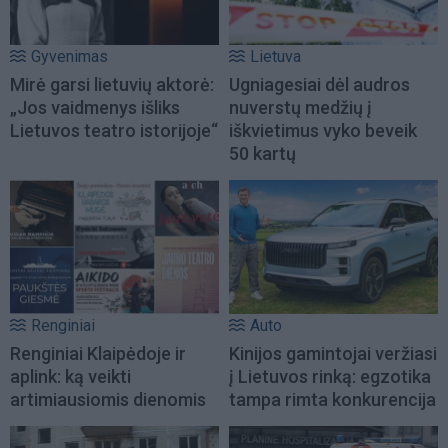
Gyvenimas
Lietuva
Mirė garsi lietuvių aktorė:
Ugniagesiai dėl audros
„Jos vaidmenys išliks
nuverstų medžių į
Lietuvos teatro istorijoje“
iškvietimus vyko beveik
50 kartų
Renginiai
Auto
Renginiai Klaipėdoje ir
Kinijos gamintojai veržiasi
aplink: ką veikti
į Lietuvos rinką: egzotika
artimiausiomis dienomis
tampa rimta konkurencija