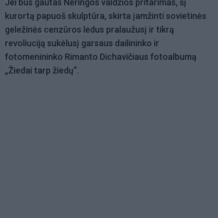
Jei bus gautas Neringos valdžios pritarimas, šį
kurortą papuoš skulptūra, skirta įamžinti sovietinės
geležinės cenzūros ledus pralaužusį ir tikrą
revoliuciją sukėlusį garsaus dailininko ir
fotomenininko Rimanto Dichavičiaus fotoalbumą
„Žiedai tarp žiedų“.