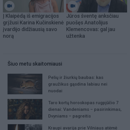
Į Klaipėdą iš emigracijos
Jūros šventę anksčiau
grįžusi Karina Kučinskienė
puošęs Anatolijus
įvardijo didžiausią savo
Klemencovas: gal jau
norą
užtenka
Šiuo metu skaitomiausi
Pelių ir žiurkių baubas: kas
graužikus gąsdina labiau nei
nuodai
Taro kortų horoskopas rugpjūčio 7
dienai: Vandeniams – pasirinkimas,
Dvyniams – pagreitis
Kraupi avarija prie Vilniaus atėmė