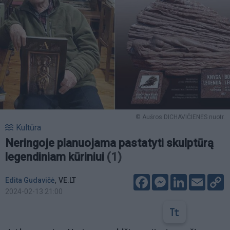
© Aušros DICHAVIČIENĖS nuotr.
Kultūra
Neringoje planuojama pastatyti skulptūrą
legendiniam kūriniui
(1)
Facebook
Messenger
LinkedIn
Email
C
,
Edita Gudavičė
VE.LT
L
2024-02-13 21:00