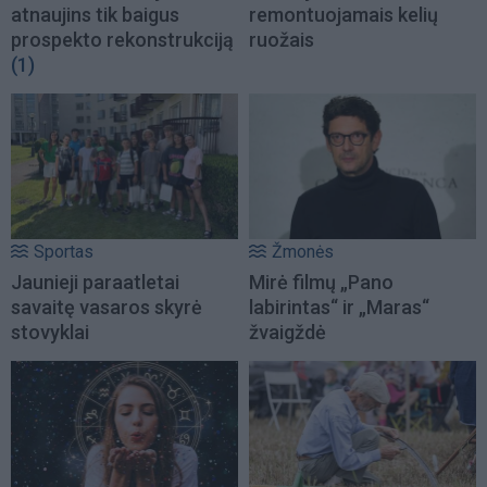
atnaujins tik baigus
remontuojamais kelių
prospekto rekonstrukciją
ruožais
(1)
Sportas
Žmonės
Jaunieji paraatletai
Mirė filmų „Pano
savaitę vasaros skyrė
labirintas“ ir „Maras“
stovyklai
žvaigždė