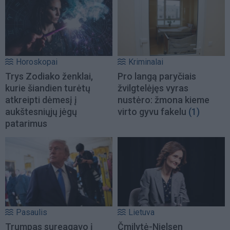
Horoskopai
Kriminalai
Trys Zodiako ženklai,
Pro langą paryčiais
kurie šiandien turėtų
žvilgtelėjęs vyras
atkreipti dėmesį į
nustėro: žmona kieme
aukštesniųjų jėgų
virto gyvu fakelu
(1)
patarimus
Pasaulis
Lietuva
Trumpas sureagavo į
Čmilytė-Nielsen