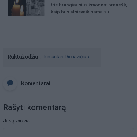
tris brangiausius žmones: pranešė,
kaip bus atsisveikinama su
mergaite, jos mama ir močiute
Raktažodžiai
Rimantas Dichavičius
Komentarai
Rašyti komentarą
Jūsų vardas