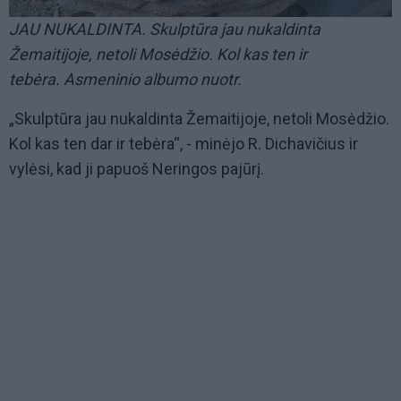
JAU NUKALDINTA. Skulptūra jau nukaldinta
Žemaitijoje, netoli Mosėdžio. Kol kas ten ir
tebėra. Asmeninio albumo nuotr.
„Skulptūra jau nukaldinta Žemaitijoje, netoli Mosėdžio.
Kol kas ten dar ir tebėra“, - minėjo R. Dichavičius ir
vylėsi, kad ji papuoš Neringos pajūrį.