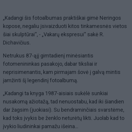
„Kadangi šis fotoalbumas praktiškai gimė Neringos
kopose, negaliu įsivaizduoti kitos tinkamesnės vietos
šiai skulptūrai“, - „Vakarų ekspresui“ sakė R.
Dichavičius.
Netrukus 87-ąjį gimtadienį minėsiantis
fotomenininkas pasakojo, dabar tiksliai ir
neprisimenantis, kam pirmajam šovė į galvą mintis
įamžinti šį legendinį fotoalbumą.
„Kadangi ta knyga 1987-aisiais sukėlė sunkiai
nusakomą ažiotažą, tad nenuostabu, kad iki šiandien
dar žagsim (juokiasi). Su bendraminčiais svarstėme,
kad toks įvykis be ženklo neturėtų likti. Juolab kad to
įvykio liudininkai pamažu išeina...