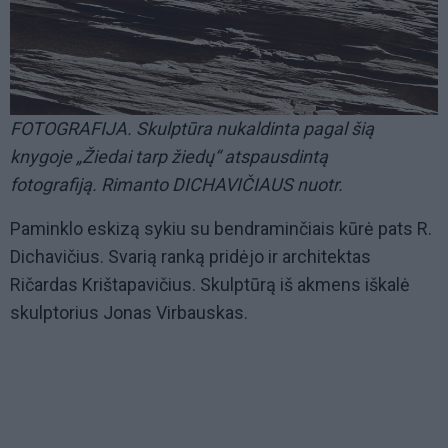
FOTOGRAFIJA. Skulptūra nukaldinta pagal šią
knygoje „Žiedai tarp žiedų“ atspausdintą
fotografiją. Rimanto DICHAVIČIAUS nuotr.
Paminklo eskizą sykiu su bendraminčiais kūrė pats R.
Dichavičius. Svarią ranką pridėjo ir architektas
Ričardas Krištapavičius. Skulptūrą iš akmens iškalė
skulptorius Jonas Virbauskas.