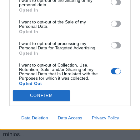
I want to opt-out of the Sharing of my
personal data.
Opted In
I want to opt-out of the Sale of my
Personal Data.
„Aš ir pats gavau vos 3 egzempliorius, o nusipirkti
Opted In
nebuvo kaip“, - absurdišką situaciją prisimena R.
I want to opt-out of processing my
Dichavičius.
Personal Data for Targeted Advertising.
Opted In
Apie šios knygos išskirtinį populiarumą byloja ir
I want to opt-out of Collection, Use,
juokingi faktai, kai kone pusę dar nesuklijuoto knygos
Retention, Sale, and/or Sharing of my
Personal Data that Is Unrelated with the
tiražo iš spaustuvės pavogė patys darbininkai -
Purposes for which it was collected.
Opted Out
popieriaus lapais su išskirtinėmis fotografijomis
apsivynioję savo kūną parsinešė namo...
CONFIRM
Didžiulio ažiotažo sulaukė ir knygos išleidimą lydėjusi
paroda - eilės į parodą Maskvoje driekėsi per du
Data Deletion
Data Access
Privacy Policy
kvartalus. Iškviesta milicija negalėjo suvaldyti žmonių
minios...