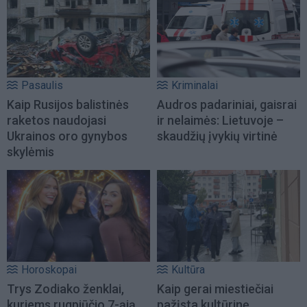
Pasaulis
Kriminalai
Kaip Rusijos balistinės
Audros padariniai, gaisrai
raketos naudojasi
ir nelaimės: Lietuvoje –
Ukrainos oro gynybos
skaudžių įvykių virtinė
skylėmis
Horoskopai
Kultūra
Trys Zodiako ženklai,
Kaip gerai miestiečiai
kuriems rugpjūčio 7-ąją
pažįsta kultūrinę