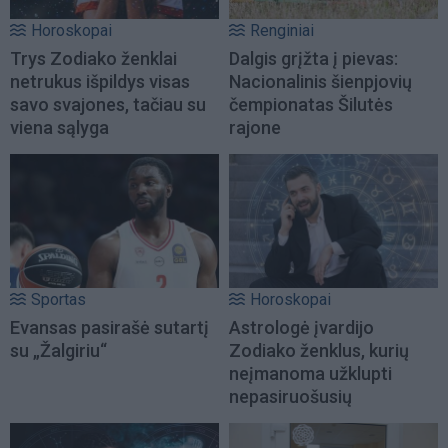
Horoskopai
Renginiai
Trys Zodiako ženklai
Dalgis grįžta į pievas:
netrukus išpildys visas
Nacionalinis šienpjovių
savo svajones, tačiau su
čempionatas Šilutės
viena sąlyga
rajone
Sportas
Horoskopai
Evansas pasirašė sutartį
Astrologė įvardijo
su „Žalgiriu“
Zodiako ženklus, kurių
neįmanoma užklupti
nepasiruošusių