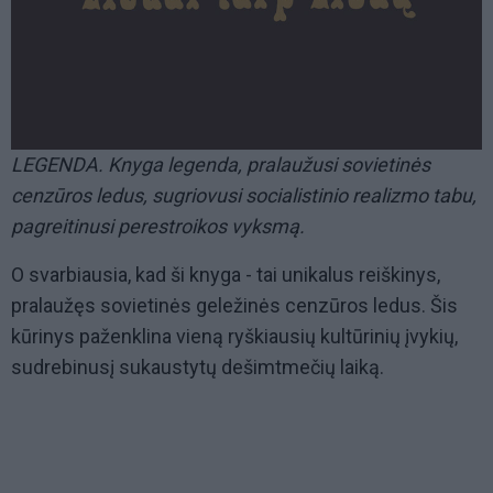
LEGENDA. Knyga legenda, pralaužusi sovietinės
cenzūros ledus, sugriovusi socialistinio realizmo tabu,
pagreitinusi perestroikos vyksmą.
O svarbiausia, kad ši knyga - tai unikalus reiškinys,
pralaužęs sovietinės geležinės cenzūros ledus. Šis
kūrinys paženklina vieną ryškiausių kultūrinių įvykių,
sudrebinusį sukaustytų dešimtmečių laiką.