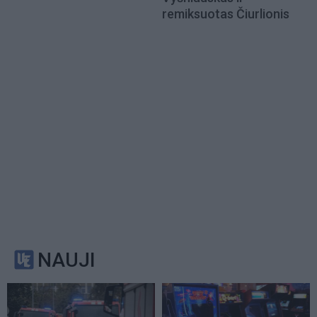
remiksuotas Čiurlionis
NAUJI