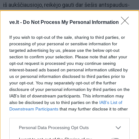
iš aukščiausiojo, reikėjo gauti dar šešis antspaudus-
leidimus knygai spausdinti ir platinti.
ve.lt -
Do Not Process My Personal Information
Albumas išleistas keturis kartus 1987-1990 m.
daugiatūkstantiniu tiražu, penkiomis kalbomis. Nors
If you wish to opt-out of the sale, sharing to third parties, or
processing of your personal or sensitive information for
knygos tiražas buvo milžiniškas, bet jos nebuvo
targeted advertising by us, please use the below opt-out
įmanoma gauti. Tad juodojoje rinkoje už ją prašė
section to confirm your selection. Please note that after your
dešimteriopą kainą.
opt-out request is processed you may continue seeing
interest-based ads based on personal information utilized by
us or personal information disclosed to third parties prior to
your opt-out. You may separately opt-out of the further
disclosure of your personal information by third parties on the
IAB’s list of downstream participants. This information may
also be disclosed by us to third parties on the
IAB’s List of
Downstream Participants
that may further disclose it to other
third parties.
Personal Data Processing Opt Outs