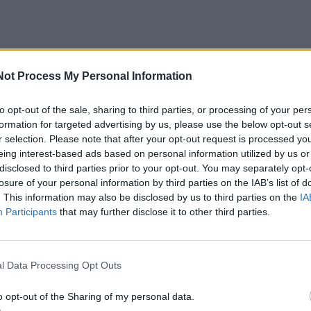
dienį, 12 valandą Karlskronos aikštėje.
Pasak organizatori
Not Process My Personal Information
ikinis maratonas, bet ir proga miestiečiams atrasti nauja
to opt-out of the sale, sharing to third parties, or processing of your per
, o patiems muzikantams pristatyti save. „Būtų be galo 
formation for targeted advertising by us, please use the below opt-out s
ilniaus ir kitų miestų gatvėse susitiktų visi kada nors gro
r selection. Please note that after your opt-out request is processed y
eing interest-based ads based on personal information utilized by us or
noje ir tie, kuriems tai bus pirmasis kartas
“
, - sako rengi
disclosed to third parties prior to your opt-out. You may separately opt-
Mamontovaitė.
losure of your personal information by third parties on the IAB’s list of
. This information may also be disclosed by us to third parties on the
IA
Participants
that may further disclose it to other third parties.
 muzikos diena Klaip
ėdoje žada būti itin įvairi ir spalvinga 
klasikos iki elektroninių ritmų
, atlikėjai – nuo solist
ų iki š
 vietos – virš 20 lokacijų senamiestyje nuo Kulių Vartų 
l Data Processing Opt Outs
ki Danės upės. Išsami informacija apie pasirodymų vietas 
o opt-out of the Sharing of my personal data.
ficialioje GMD interneto svetainėje
www.gmd.lt/map
.