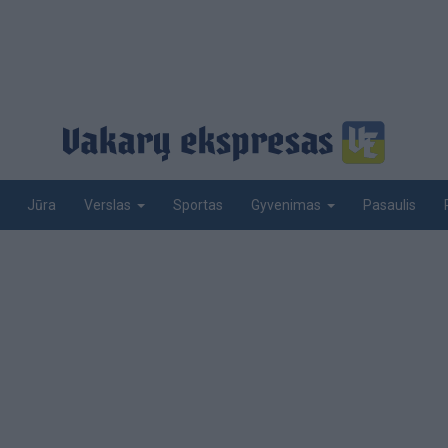
Jūra
Sportas
Pasaulis
Verslas
Gyvenimas