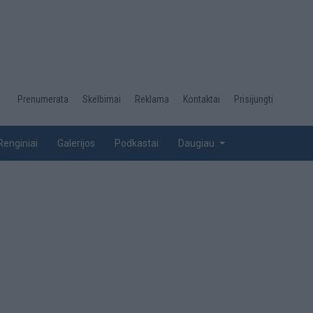
Desktop
Prenumerata
Skelbimai
Reklama
Kontaktai
Prisijungti
menu
top
Renginiai
Galerijos
Podkastai
Daugiau