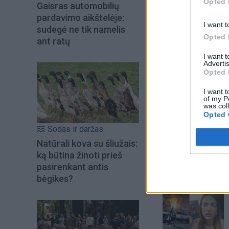
Opted 
Gaisras automobilių
pardavimo aikštelėje:
I want t
sudegė ne tik namelis
Opted 
ant ratų
I want 
Advertis
Opted 
I want t
of my P
was col
Opted 
Sodas ir daržas
Natūrali kova su šliužais:
ką būtina žinoti prieš
pasirenkant antis
Šiuo metu skait
bėgikes?