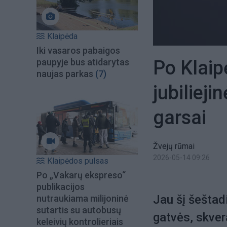
Klaipėda
Iki vasaros pabaigos
Po Klaip
paupyje bus atidarytas
naujas parkas
(7)
jubiliej
garsai
Žvejų rūmai
2026-05-14 09:26
Klaipėdos pulsas
Po „Vakarų ekspreso“
publikacijos
Jau šį šeštad
nutraukiama milijoninė
sutartis su autobusų
gatvės, skver
keleivių kontrolieriais