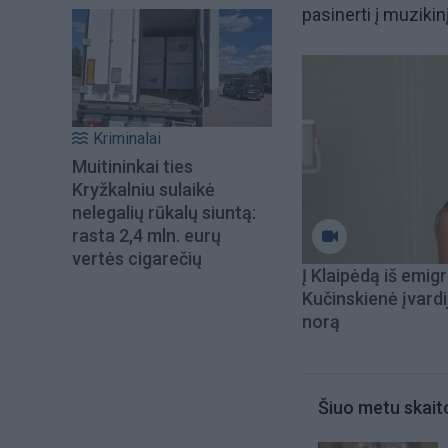
pasinerti į muziki
Kriminalai
Muitininkai ties
Kryžkalniu sulaikė
nelegalių rūkalų siuntą:
rasta 2,4 mln. eurų
vertės cigarečių
Į Klaipėdą iš emigr
Kučinskienė įvardi
norą
Šiuo metu skait