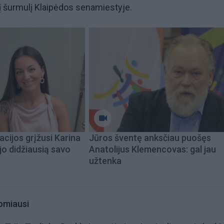
nį šurmulį Klaipėdos senamiestyje.
acijos grįžusi Karina
Jūros šventę anksčiau puošęs
jo didžiausią savo
Anatolijus Klemencovas: gal jau
užtenka
omiausi