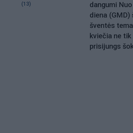
(13)
dangumi Nuo 
diena (GMD) ši
šventės tema 
kviečia ne tik
prisijungs šok