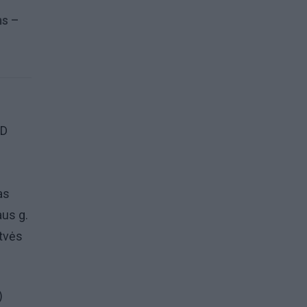
ms –
MD
as
aus g.
atvės
)