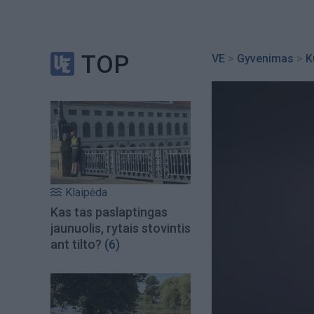
TOP
VE
>
Gyvenimas
>
K
Klaipėda
Kas tas paslaptingas
jaunuolis, rytais stovintis
ant tilto?
(6)