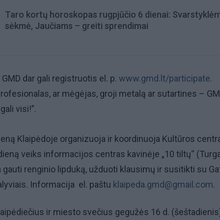
Taro kortų horoskopas rugpjūčio 6 dienai: Svarstyklė
sėkmė, Jaučiams – greiti sprendimai
i GMD dar gali registruotis el. p.
www.gmd.lt/participate
.
profesionalas, ar mėgėjas, groji metalą ar sutartines – G
ali visi!”.
ną Klaipėdoje organizuoja ir koordinuoja Kultūros centr
dieną veiks informacijos centras kavinėje „10 tiltų“ (Turg
 gauti renginio lipduką, užduoti klausimų ir susitikti su G
yviais. Informacija el. paštu
klaipeda.gmd@gmail.com
.
aipėdiečius ir miesto svečius gegužės 16 d. (šeštadienis