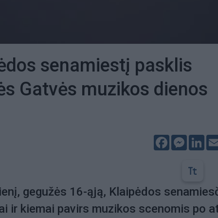
ėdos senamiestį pasklis
inės Gatvės muzikos dienos
Facebook
Messeng
Lin
ienį, gegužės 16-ąją, Klaipėdos senamies
ai ir kiemai pavirs muzikos scenomis po at