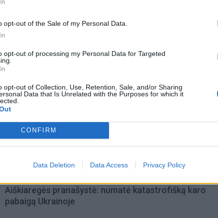
In
o opt-out of the Sale of my Personal Data.
In
to opt-out of processing my Personal Data for Targeted
ing.
In
o opt-out of Collection, Use, Retention, Sale, and/or Sharing
ersonal Data that Is Unrelated with the Purposes for which it
lected.
Out
CONFIRM
Data Deletion
Data Access
Privacy Policy
omiausi
Aiškiaregės pranašystė: numatė katastrofišką karo
pabaigą Ukrainoje