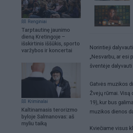
Renginiai
Tarptautinę jaunimo
dieną Kretingoje –
išskirtinis iššūkis, sporto
Norintieji dalyvaut
varžybos ir koncertai
„Nesvarbu, ar esi 
šventėje dalyvauti g
Gatvės muzikos die
Žvejų rūmai. Visą 
Kriminalai
19), kur bus galima
Kaltinamasis terorizmo
muzikos dienos dal
byloje Salmanovas: aš
myliu taiką
Kviečiame visus kl