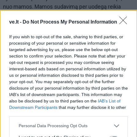
nuo mamos. Mamos sudavimą per uodegą reikia
normaliai priimti.
ve.lt -
Do Not Process My Personal Information
If you wish to opt-out of the sale, sharing to third parties, or
processing of your personal or sensitive information for
targeted advertising by us, please use the below opt-out
section to confirm your selection. Please note that after your
opt-out request is processed you may continue seeing
interest-based ads based on personal information utilized by
us or personal information disclosed to third parties prior to
your opt-out. You may separately opt-out of the further
disclosure of your personal information by third parties on the
IAB’s list of downstream participants. This information may
also be disclosed by us to third parties on the
IAB’s List of
Downstream Participants
that may further disclose it to other
third parties.
Mūsų šeima keista. Mamos gyvenimas buvo sunkus,
Personal Data Processing Opt Outs
ji buvo bandito dukra. Vienas mano senelis iš mamos
pusės buvo nukankintas Uchtoje. Ji iki 1961 metų