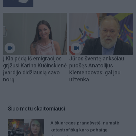
Į Klaipėdą iš emigracijos
Jūros šventę anksčiau
grįžusi Karina Kučinskienė
puošęs Anatolijus
įvardijo didžiausią savo
Klemencovas: gal jau
norą
užtenka
Šiuo metu skaitomiausi
Aiškiaregės pranašystė: numatė
katastrofišką karo pabaigą