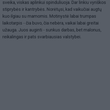
sveika, viskas aplinkui spinduliuoja. Dar linkiu vyriškos
stiprybės ir kantrybės. Norėtųsi, kad vaikučiai augtų
kuo ilgiau su mamomis. Motinystė labai trumpas
laikotarpis - čia buvo, čia nebėra, vaikai labai greitai
užauga. Juos auginti - sunkus darbas, bet malonus,
reikalingas ir pats svarbiausias valstybei.