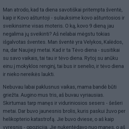
Man atrodo, kad ta diena savotiškai pritempta šventė,
kaip ir Kovo aštuntoji - sulauksime kovo aštuntosios ir
sveikinsime visas moteris. O ką, kovo 9 dieną jau
negalima jų sveikinti? Aš nelabai mėgstu tokias
išgalvotas šventes. Man šventė yra Velykos, Kalėdos,
na, dar Naujieji metai. Kad ir ta Tėvo diena - susitikai
su savo vaikais, tai tau ir tėvo diena. Rytoj su anūku
einu į mokyklos renginį, tai bus ir senelio, ir tėvo diena
ir nieko nereikės laukti.
Nebuvau labai paklusnus vaikas, mama bandė būti
griežta. Augino mus tris, aš buvau vyriausias.
Skirtumas tarp manęs ir viduriniosios sesers - šešeri
metai. Dar buvo jaunesnis brolis, kuris paskui žuvo per
helikopterio katastrofą. Jie buvo dviese, o aš kaip
vyresnis - opozicija. Jie nukentėdavo nuo manęs, o aš