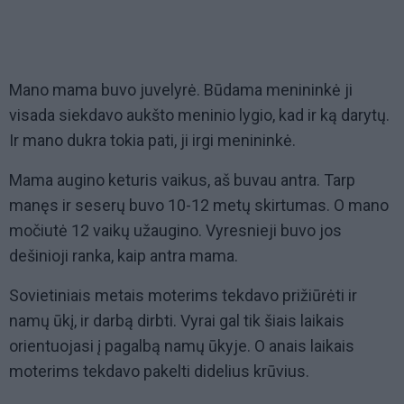
Mano mama buvo juvelyrė. Būdama menininkė ji
visada siekdavo aukšto meninio lygio, kad ir ką darytų.
Ir mano dukra tokia pati, ji irgi menininkė.
Mama augino keturis vaikus, aš buvau antra. Tarp
manęs ir seserų buvo 10-12 metų skirtumas. O mano
močiutė 12 vaikų užaugino. Vyresnieji buvo jos
dešinioji ranka, kaip antra mama.
Sovietiniais metais moterims tekdavo prižiūrėti ir
namų ūkį, ir darbą dirbti. Vyrai gal tik šiais laikais
orientuojasi į pagalbą namų ūkyje. O anais laikais
moterims tekdavo pakelti didelius krūvius.