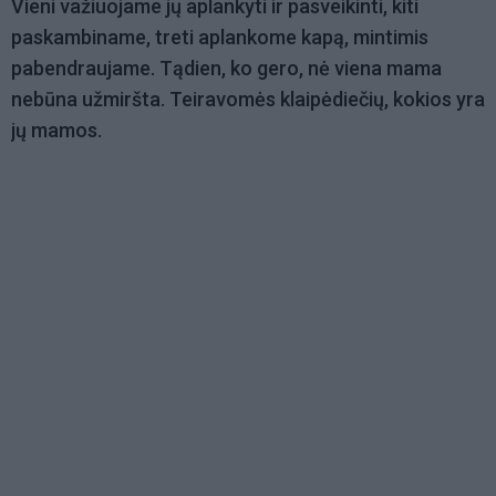
Vieni važiuojame jų aplankyti ir pasveikinti, kiti
paskambiname, treti aplankome kapą, mintimis
pabendraujame. Tądien, ko gero, nė viena mama
nebūna užmiršta. Teiravomės klaipėdiečių, kokios yra
jų mamos.