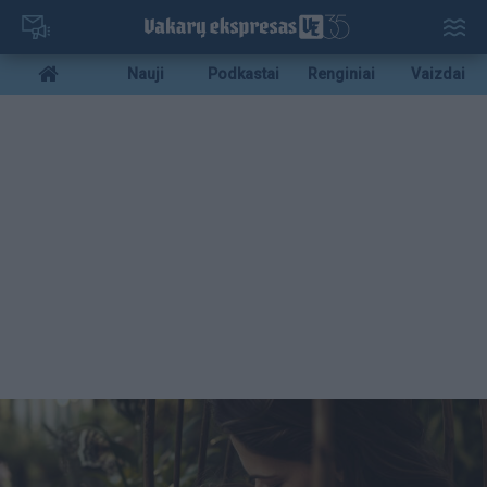
Pereiti
į
pagrindinį
Mobile
Nauji
Podkastai
Renginiai
Vaizdai
turinį
menu
bottom