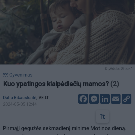
© „Adobe Stock“
Gyvenimas
Kuo ypatingos klaipėdiečių mamos?
(2)
Facebook
Messenger
LinkedIn
Email
C
,
Dalia Bikauskaitė
VE.LT
L
2024-05-05 12:44
Pirmąjį gegužės sekmadienį minime Motinos dieną.