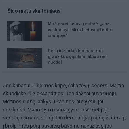
Šiuo metu skaitomiausi
Mirė garsi lietuvių aktorė: „Jos
vaidmenys išliks Lietuvos teatro
istorijoje“
Pelių ir žiurkių baubas: kas
graužikus gąsdina labiau nei
nuodai
Jos kūnas guli šeimos kape, šalia tėvų, sesers. Mama
skuodiškė iš Aleksandrijos. Ten dažnai nuvažiuoju.
Motinos dieną lankysiu kapines, nuvyksiu jai
nusilenkti. Mano vyro mama gyvena Vokietijoje
senelių namuose ir irgi turi demenciją, į sūnų žiūri kaip
į brolį. Prieš porą savaičių buvome nuvažiavę jos