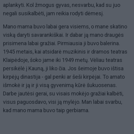
aplankyti. Kol žmogus gyvas, nesvarbu, kad su juo
negali susikalbėti, jam reikia rodyti dėmesį.
Mano mama buvo labai gera visiems, o mane skatino
viską daryti savarankiškai. Ir dabar ją mano draugės
prisimena labai gražiai. Pirmiausia ji buvo balerina.
1945 metais, kai atsidarė muzikinis ir dramos teatras
Klaipėdoje, šoko jame iki 1949 metų. Vėliau teatras
persikėlė į Kauną, ji liko čia. Jos šeimoje buvo ištisa
kirpėjų dinastija - gal penki ar šeši kirpėjai. To amato
išmokė ir ją ir ji visą gyvenimą kūrė šukuosenas.
Darbe jautėsi gerai, su visais mokėjo gražiai kalbėti,
visus paguosdavo, visi ją mylėjo. Man labai svarbu,
kad mano mama buvo taip gerbiama.