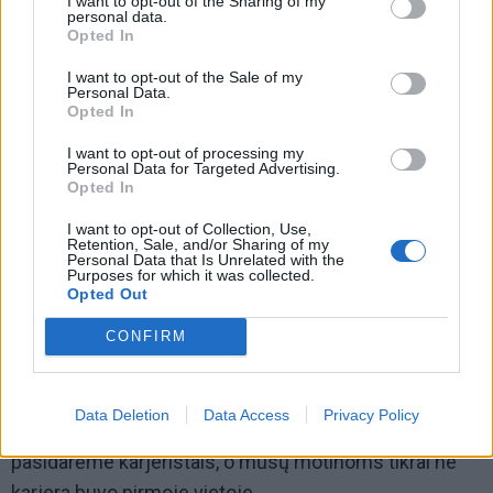
I want to opt-out of the Sharing of my
personal data.
negalėjo turėti darbo, o tėvas buvo kolūkio
Opted In
pirmininkas. Apie visus tuos dalykus mama
I want to opt-out of the Sale of my
papasakojo tik likus keleriems metams iki mirties.
Personal Data.
Opted In
Matyt, iš mamos perėmiau tą ne itin didelę meilę
I want to opt-out of processing my
tarybinei valdžiai. Ir tai man buvo perduota ne žodžiais.
Personal Data for Targeted Advertising.
Opted In
Mane spaudė stoti į komjaunimą, žadėjo tėvą išmesti
iš darbo, teko stoti.
I want to opt-out of Collection, Use,
Retention, Sale, and/or Sharing of my
Personal Data that Is Unrelated with the
Visoms motinoms pirmiausia noriu palinkėti sveikatos
Purposes for which it was collected.
Opted Out
ir kantrybės. Mūsų, mano bendraamžių arba net
gerokai jaunesnių keturiasdešimtmečių, motinos
CONFIRM
gyveno daug sudėtingesnėmis sąlygomis, bet
neaimanavo. Jos buvo labai tvirtos. Tos jų tvirtybės
Data Deletion
Data Access
Privacy Policy
reikėtų palinkėti šiuolaikinėms mamoms. Mes dabar
pasidarėme karjeristais, o mūsų motinoms tikrai ne
karjera buvo pirmoje vietoje.