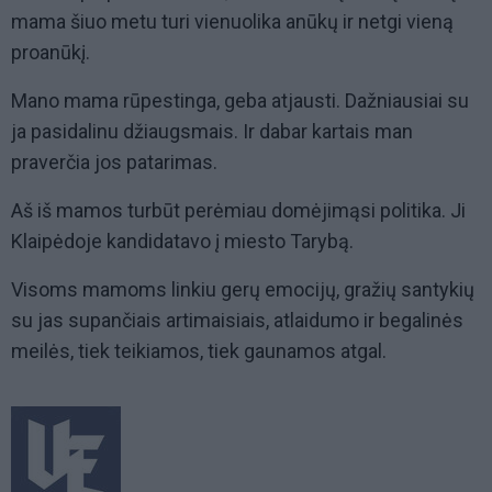
mama šiuo metu turi vienuolika anūkų ir netgi vieną
proanūkį.
Mano mama rūpestinga, geba atjausti. Dažniausiai su
ja pasidalinu džiaugsmais. Ir dabar kartais man
praverčia jos patarimas.
Aš iš mamos turbūt perėmiau domėjimąsi politika. Ji
Klaipėdoje kandidatavo į miesto Tarybą.
Visoms mamoms linkiu gerų emocijų, gražių santykių
su jas supančiais artimaisiais, atlaidumo ir begalinės
meilės, tiek teikiamos, tiek gaunamos atgal.