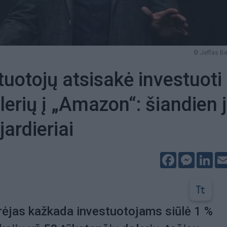
© Jeffas B
tuotojų atsisakė investuoti
lerių į „Amazon“: šiandien j
jardieriai
Facebook
Messeng
Lin
rėjas kažkada investuotojams siūlė 1 %