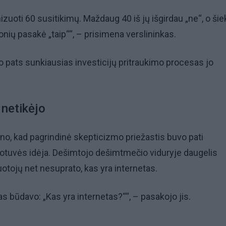
zuoti 60 susitikimų. Maždaug 40 iš jų išgirdau „ne“, o šiek
nių pasakė „taip““, – prisimena verslininkas.
vo pats sunkiausias investicijų pritraukimo procesas jo
 netikėjo
no, kad pagrindinė skepticizmo priežastis buvo pati
uotuvės idėja. Dešimtojo dešimtmečio viduryje daugelis
uotojų net nesuprato, kas yra internetas.
s būdavo: „Kas yra internetas?““, – pasakojo jis.