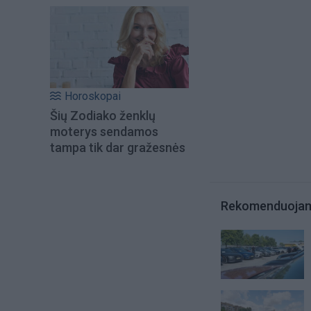
Horoskopai
Šių Zodiako ženklų
moterys sendamos
tampa tik dar gražesnės
Rekomenduoja