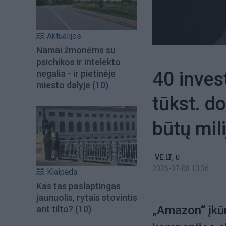
Aktualijos
Namai žmonėms su
psichikos ir intelekto
40 inves
negalia - ir pietinėje
miesto dalyje
(10)
tūkst. do
būtų mili
,
u
VE.LT
2026-07-08 10:36
Klaipėda
Kas tas paslaptingas
jaunuolis, rytais stovintis
„Amazon“ įkū
ant tilto?
(10)