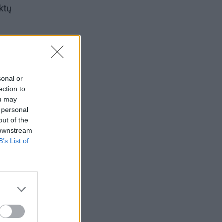
ktų
uvo
eveik
sonal or
ection to
ou may
 personal
out of the
,
 downstream
siūlė
B’s List of