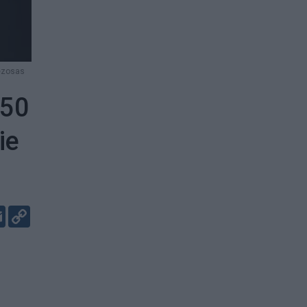
ezosas
 50
ie
er
kedIn
Email
Copy
Link