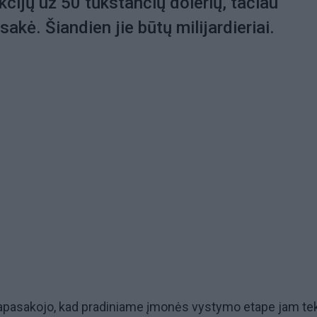
cijų už 50 tūkstančių dolerių, tačiau
akė. Šiandien jie būtų milijardieriai.
pasakojo, kad pradiniame įmonės vystymo etape jam te