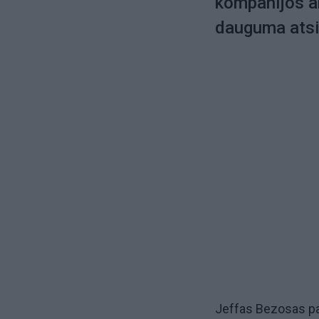
kompanijos ak
dauguma atsis
Jeffas Bezosas pa