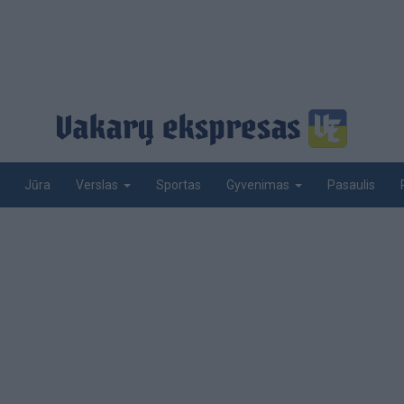
Jūra
Sportas
Pasaulis
Verslas
Gyvenimas