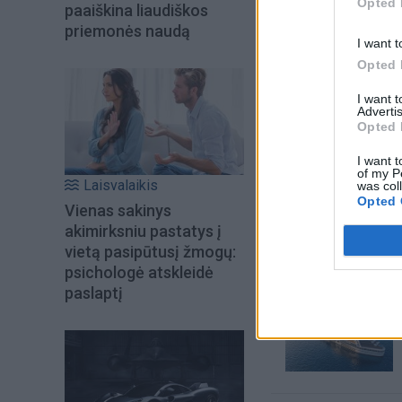
Opted 
paaiškina liaudiškos
priemonės naudą
I want t
Opted 
I want 
Advertis
Opted 
I want t
of my P
Laisvalaikis
was col
Šiuo metu skait
Opted 
Vienas sakinys
akimirksniu pastatys į
vietą pasipūtusį žmogų:
psichologė atskleidė
paslaptį