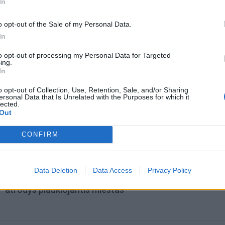
In
o opt-out of the Sale of my Personal Data.
In
to opt-out of processing my Personal Data for Targeted
ing.
In
o opt-out of Collection, Use, Retention, Sale, and/or Sharing
ersonal Data that Is Unrelated with the Purposes for which it
lected.
omiausi
Out
Tualetinis popierius traukiasi į praeitį: kuo jį pakeis
CONFIRM
artimiausiu metu
Data Deletion
Data Access
Privacy Policy
Laive planuoja apgyvendinti 80 tūkstančių žmonių: kai
atrodys plaukiojantis miestas