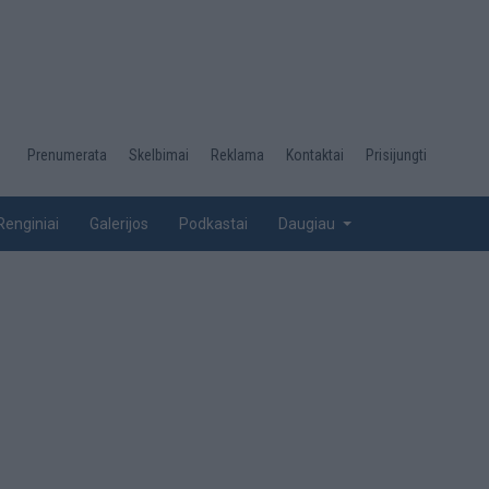
Desktop
Prenumerata
Skelbimai
Reklama
Kontaktai
Prisijungti
menu
top
Renginiai
Galerijos
Podkastai
Daugiau