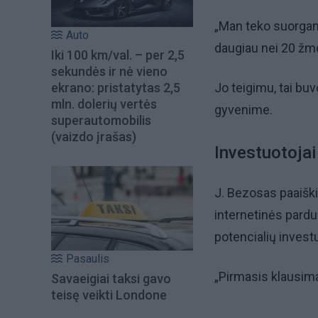
„Man teko suorgani
Auto
daugiau nei 20 žmo
Iki 100 km/val. – per 2,5
sekundės ir nė vieno
ekrano: pristatytas 2,5
Jo teigimu, tai bu
mln. dolerių vertės
gyvenime.
superautomobilis
(vaizdo įrašas)
Investuotojai
J. Bezosas paaiški
internetinės pard
potencialių invest
Pasaulis
„Pirmasis klausima
Savaeigiai taksi gavo
teisę veikti Londone