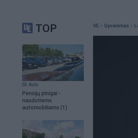
TOP
VE
>
Gyvenimas
>
L
Auto
Pensijų pinigai -
naudotiems
automobiliams
(1)