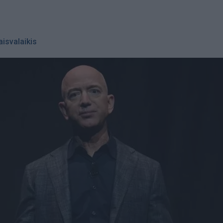
aisvalaikis