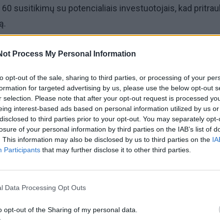
 60 susitikimų su potencialiais investuotojais, kad pritrau
ą.
isakė investuoti pinigus, nors už 50 tūkstančių dolerių b
Not Process My Personal Information
ug 1 % kompanijos akcijų, kurios šiandien būtų vertos b
to opt-out of the sale, sharing to third parties, or processing of your per
ių. Apie tai J. Bezosas papasakojo „The New York Times
formation for targeted advertising by us, please use the below opt-out s
2024“ konferencijos metu.
r selection. Please note that after your opt-out request is processed y
eing interest-based ads based on personal information utilized by us or
disclosed to third parties prior to your opt-out. You may separately opt-
osas bandė pritraukti 1 milijoną dolerių „Amazon“ plėtrai
losure of your personal information by third parties on the IAB’s list of
niją 5 milijonais dolerių. Tam tikslui jis investuotojams 
. This information may also be disclosed by us to third parties on the
IA
Participants
that may further disclose it to other third parties.
 – maždaug 1 % už 50 tūkstančių dolerių.
l Data Processing Opt Outs
o opt-out of the Sharing of my personal data.