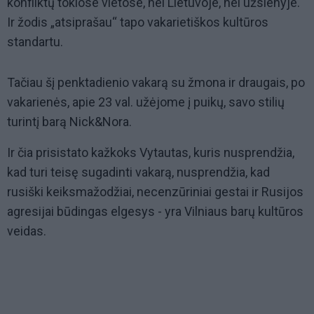
konfliktų tokiose vietose, nei Lietuvoje, nei užsienyje.
Ir žodis „atsiprašau‘‘ tapo vakarietiškos kultūros
standartu.
Tačiau šį penktadienio vakarą su žmona ir draugais, po
vakarienės, apie 23 val. užėjome į puikų, savo stilių
turintį barą Nick&Nora.
Ir čia prisistato kažkoks Vytautas, kuris nusprendžia,
kad turi teisę sugadinti vakarą, nusprendžia, kad
rusiški keiksmažodžiai, necenzūriniai gestai ir Rusijos
agresijai būdingas elgesys - yra Vilniaus barų kultūros
veidas.