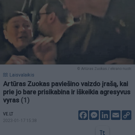
© Artūras Zuokas / ekrano nuotr.
Laisvalaikis
Artūras Zuokas paviešino vaizdo įrašą, kai
prie jo bare prisikabina ir iškeikia agresyvus
vyras
(1)
Facebook
Messenger
LinkedIn
Email
C
VE.LT
L
2023-01-17 15:38