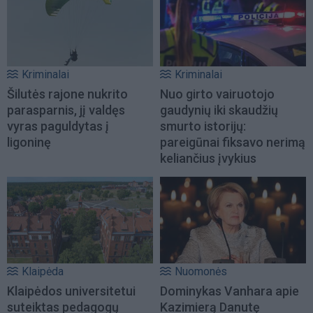
Kriminalai
Kriminalai
Šilutės rajone nukrito
Nuo girto vairuotojo
parasparnis, jį valdęs
gaudynių iki skaudžių
vyras paguldytas į
smurto istorijų:
ligoninę
pareigūnai fiksavo nerimą
keliančius įvykius
Klaipėda
Nuomonės
Klaipėdos universitetui
Dominykas Vanhara apie
suteiktas pedagogų
Kazimierą Danutę