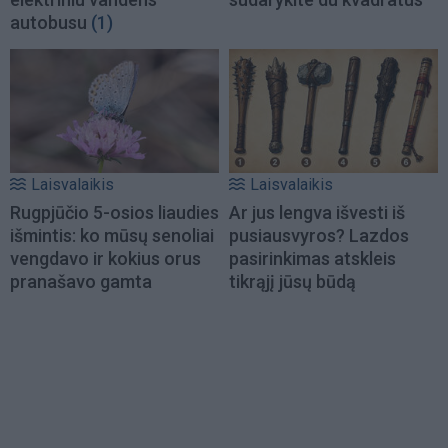
autobusu
(1)
Laisvalaikis
Laisvalaikis
Rugpjūčio 5-osios liaudies
Ar jus lengva išvesti iš
išmintis: ko mūsų senoliai
pusiausvyros? Lazdos
vengdavo ir kokius orus
pasirinkimas atskleis
pranašavo gamta
tikrąjį jūsų būdą