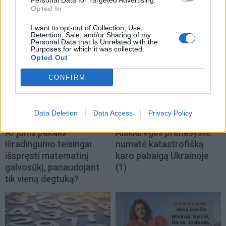
Personal Data for Targeted Advertising.
Opted In
I want to opt-out of Collection, Use,
TAIP PAT SKAITYKITE
Retention, Sale, and/or Sharing of my
Personal Data that Is Unrelated with the
Purposes for which it was collected.
Opted Out
CONFIRM
Data Deletion
Data Access
Privacy Policy
Laisvalaikis
Laisvalaikis
Ar jums pakaks
Aiškiaregės pranašystė:
išradingumo teisingai
numatė katastrofišką
išspręsti matematinį
karo pabaigą Ukrainoje
galvosūkį, panaudojant
(1)
tik vieną degtuką?