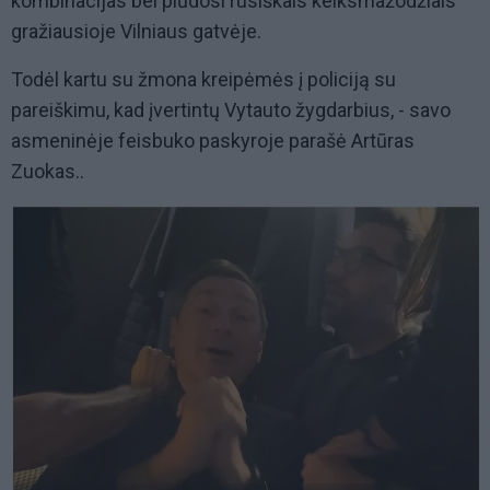
kombinacijas bei plūdosi rusiškais keiksmažodžiais
gražiausioje Vilniaus gatvėje.
Todėl kartu su žmona kreipėmės į policiją su
pareiškimu, kad įvertintų Vytauto žygdarbius, - savo
asmeninėje feisbuko paskyroje parašė Artūras
Zuokas..