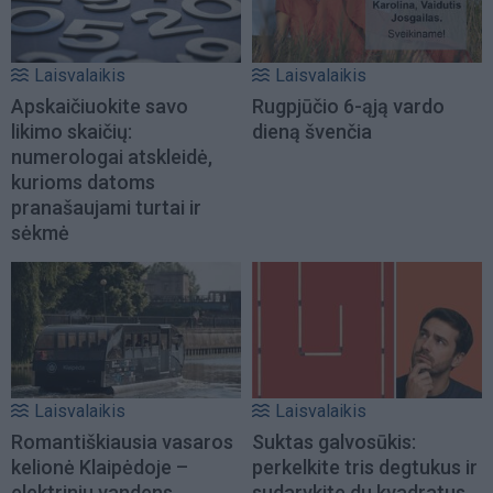
Laisvalaikis
Laisvalaikis
Apskaičiuokite savo
Rugpjūčio 6-ąją vardo
likimo skaičių:
dieną švenčia
numerologai atskleidė,
kurioms datoms
pranašaujami turtai ir
sėkmė
Laisvalaikis
Laisvalaikis
Romantiškiausia vasaros
Suktas galvosūkis:
kelionė Klaipėdoje –
perkelkite tris degtukus ir
elektriniu vandens
sudarykite du kvadratus