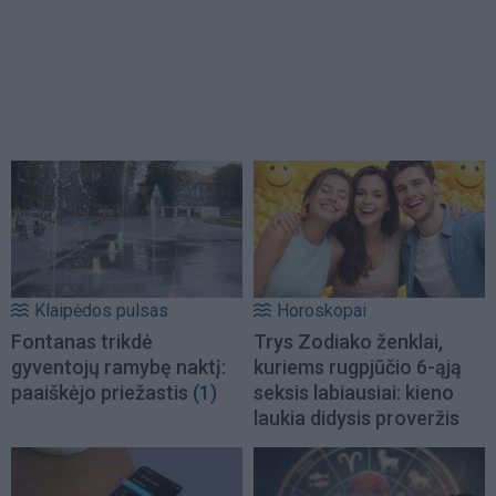
Klaipėdos pulsas
Horoskopai
Fontanas trikdė
Trys Zodiako ženklai,
gyventojų ramybę naktį:
kuriems rugpjūčio 6-ąją
paaiškėjo priežastis
(1)
seksis labiausiai: kieno
laukia didysis proveržis