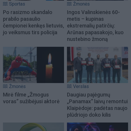
Sportas
Žmonės
Po rasizmo skandalo
Ingos Valinskienės 60-
prabilo pasaulio
metis – kupinas
čempionei kenkęs lietuvis,
ekstremalių patirčių:
jo veiksmus tirs policija
Arūnas papasakojo, kuo
nustebino žmoną
Žmonės
Verslas
Mirė filme „Žmogus
Daugiau pajėgumų
voras“ sužibėjusi aktorė
„Panamax“ laivų remontui
Klaipėdoje: padėtas naujo
plūdriojo doko kilis