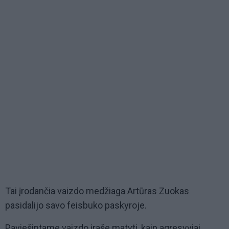
Tai įrodančia vaizdo medžiaga Artūras Zuokas
pasidalijo savo feisbuko paskyroje.
Paviešintame vaizdo įraše matyti, kaip agresyviai