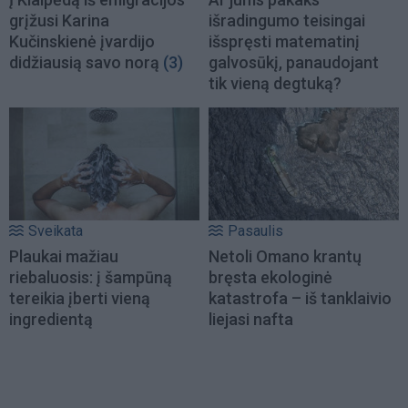
grįžusi Karina
išradingumo teisingai
Kučinskienė įvardijo
išspręsti matematinį
didžiausią savo norą
(3)
galvosūkį, panaudojant
tik vieną degtuką?
Sveikata
Pasaulis
Plaukai mažiau
Netoli Omano krantų
riebaluosis: į šampūną
bręsta ekologinė
tereikia įberti vieną
katastrofa – iš tanklaivio
ingredientą
liejasi nafta