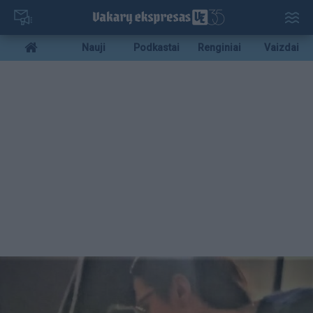
Pereiti
į
pagrindinį
Mobile
Nauji
Podkastai
Renginiai
Vaizdai
turinį
menu
bottom