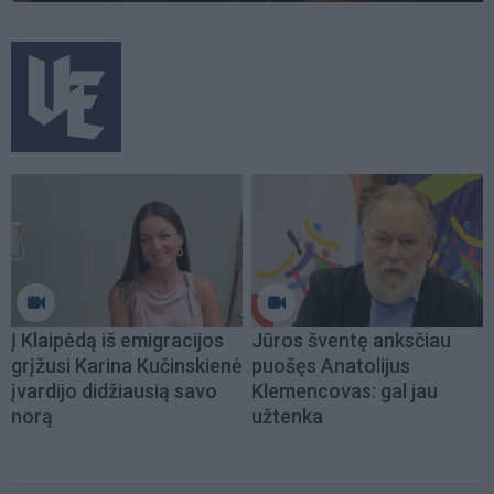
Į Klaipėdą iš emigracijos
Jūros šventę anksčiau
grįžusi Karina Kučinskienė
puošęs Anatolijus
įvardijo didžiausią savo
Klemencovas: gal jau
norą
užtenka