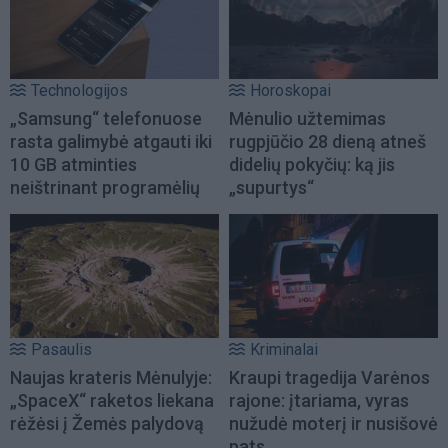
Technologijos
Horoskopai
„Samsung“ telefonuose
Mėnulio užtemimas
rasta galimybė atgauti iki
rugpjūčio 28 dieną atneš
10 GB atminties
didelių pokyčių: ką jis
neištrinant programėlių
„supurtys“
Pasaulis
Kriminalai
Naujas krateris Mėnulyje:
Kraupi tragedija Varėnos
„SpaceX“ raketos liekana
rajone: įtariama, vyras
rėžėsi į Žemės palydovą
nužudė moterį ir nusišovė
pats