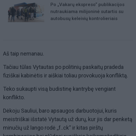
Po „Vakarų ekspreso“ publikacijos
nutraukiama milijoninė sutartis su
autobusų keleivių kontrolieriais
Aš taip nemanau.
Tačiau tūlas Vytautas po politinių paskaitų pradeda
fiziškai kabinėtis ir aiškiai toliau provokuoja konfliktą.
Teko sukaupti visą budistinę kantrybę vengiant
konflikto.
Dėkoju Sauliui, baro apsaugos darbuotojui, kuris
meistriškai išstatė Vytautą už durų, kur jis dar penketą
minučių už lango rodė ,,f..ck‘‘ ir kitas pirštų