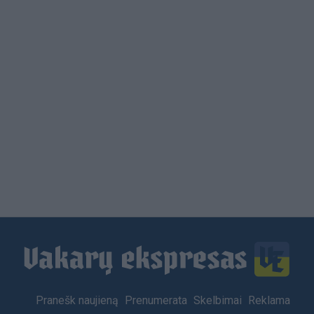
Load
More
Footer
Pranešk naujieną
Prenumerata
Skelbimai
Reklama