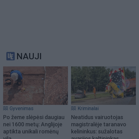
NAUJI
Gyvenimas
Kriminalai
Po žeme slėpėsi daugiau
Neatidus vairuotojas
nei 1600 metų: Anglijoje
magistralėje taranavo
aptikta unikali romėnų
kelininkus: sužalotas
vila
avarijos kaltininkas