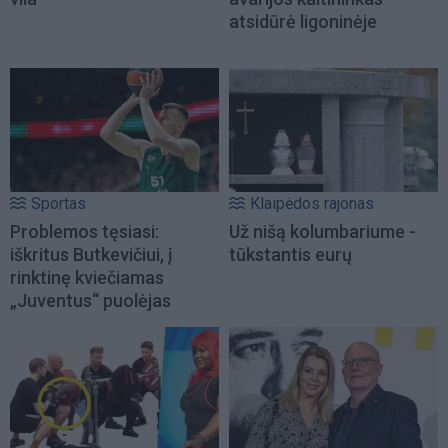
atsidūrė ligoninėje
Sportas
Klaipėdos rajonas
Problemos tęsiasi:
Už nišą kolumbariume -
iškritus Butkevičiui, į
tūkstantis eurų
rinktinę kviečiamas
„Juventus“ puolėjas