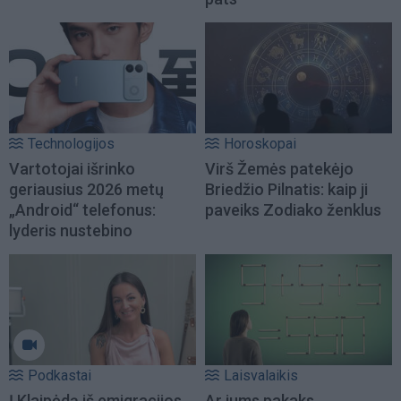
Technologijos
Horoskopai
Vartotojai išrinko
Virš Žemės patekėjo
geriausius 2026 metų
Briedžio Pilnatis: kaip ji
„Android“ telefonus:
paveiks Zodiako ženklus
lyderis nustebino
Podkastai
Laisvalaikis
Į Klaipėdą iš emigracijos
Ar jums pakaks