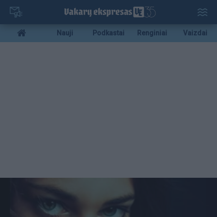
Pereiti
į
pagrindinį
Mobile
Nauji
Podkastai
Renginiai
Vaizdai
turinį
menu
bottom