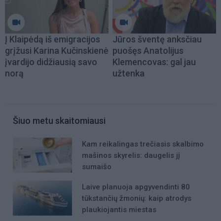
Į Klaipėdą iš emigracijos
Jūros šventę anksčiau
grįžusi Karina Kučinskienė
puošęs Anatolijus
įvardijo didžiausią savo
Klemencovas: gal jau
norą
užtenka
Šiuo metu skaitomiausi
Kam reikalingas trečiasis skalbimo
mašinos skyrelis: daugelis jį
sumaišo
Laive planuoja apgyvendinti 80
tūkstančių žmonių: kaip atrodys
plaukiojantis miestas