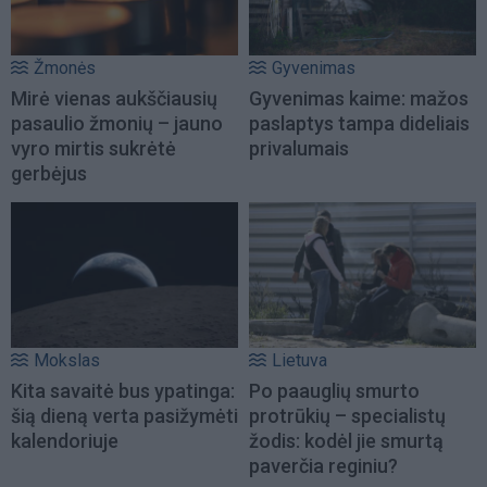
Žmonės
Gyvenimas
Mirė vienas aukščiausių
Gyvenimas kaime: mažos
pasaulio žmonių – jauno
paslaptys tampa dideliais
vyro mirtis sukrėtė
privalumais
gerbėjus
Mokslas
Lietuva
Kita savaitė bus ypatinga:
Po paauglių smurto
šią dieną verta pasižymėti
protrūkių – specialistų
kalendoriuje
žodis: kodėl jie smurtą
paverčia reginiu?