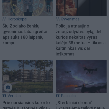
Horoskopai
Gyvenimas
Šių Zodiako ženklų
Policija atnaujino
gyvenimas labai greitai
žmogžudystės bylą, dėl
apsisuks 180 laipsnių
kurios nekaltas vyras
kampu
kalėjo 38 metus – tikrasis
kaltininkas vis dar
ieškomas
Verslas
Pasaulis
Prie garsiausios kurorto
„Sterbliniai dronai“:
gatvės ir istorinės vilos -
Ukraina ėmė taikyti naują