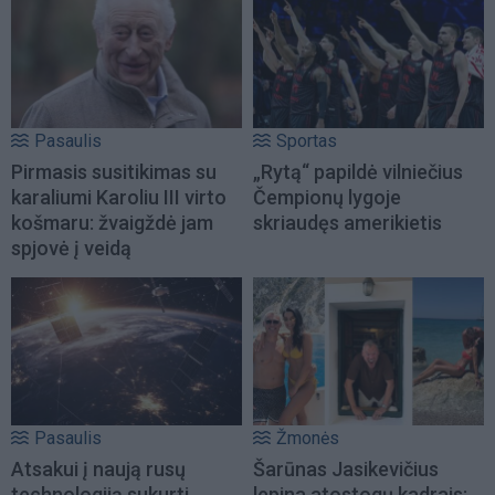
Pasaulis
Sportas
Pirmasis susitikimas su
„Rytą“ papildė vilniečius
karaliumi Karoliu III virto
Čempionų lygoje
košmaru: žvaigždė jam
skriaudęs amerikietis
spjovė į veidą
Pasaulis
Žmonės
Atsakui į naują rusų
Šarūnas Jasikevičius
technologiją sukurti
lepina atostogų kadrais: