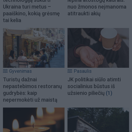
Ukraina turi metus –
nuo žmonos neįmanoma
paaiškino, kokią grėsmę
atitraukti akių
tai kelia
Gyvenimas
Pasaulis
Turistų dažnai
JK politikai siūlo atimti
nepastebimos restoranų
socialinius būstus iš
gudrybės: kaip
užsienio piliečių
(1)
nepermokėti už maistą