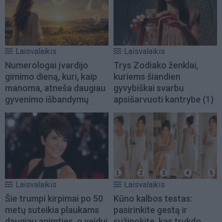
Laisvalaikis
Laisvalaikis
Numerologai įvardijo
Trys Zodiako ženklai,
gimimo dieną, kuri, kaip
kuriems šiandien
manoma, atneša daugiau
gyvybiškai svarbu
gyvenimo išbandymų
apsišarvuoti kantrybe
(1)
Laisvalaikis
Laisvalaikis
Šie trumpi kirpimai po 50
Kūno kalbos testas:
metų suteikia plaukams
pasirinkite gestą ir
daugiau apimties, o veidui
sužinokite, kas trukdo