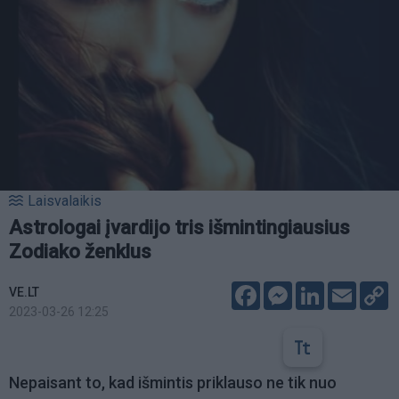
Laisvalaikis
Astrologai įvardijo tris išmintingiausius
Zodiako ženklus
Facebook
Messenger
LinkedIn
Email
C
VE.LT
L
2023-03-26 12:25
Nepaisant to, kad išmintis priklauso ne tik nuo