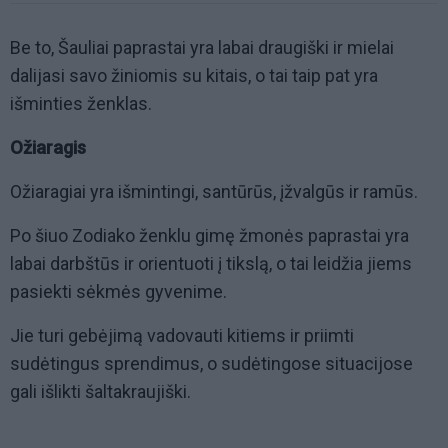
Be to, Šauliai paprastai yra labai draugiški ir mielai
dalijasi savo žiniomis su kitais, o tai taip pat yra
išminties ženklas.
Ožiaragis
Ožiaragiai yra išmintingi, santūrūs, įžvalgūs ir ramūs.
Po šiuo Zodiako ženklu gimę žmonės paprastai yra
labai darbštūs ir orientuoti į tikslą, o tai leidžia jiems
pasiekti sėkmės gyvenime.
Jie turi gebėjimą vadovauti kitiems ir priimti
sudėtingus sprendimus, o sudėtingose situacijose
gali išlikti šaltakraujiški.