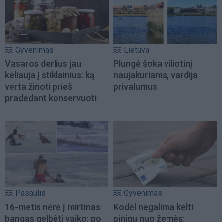
Gyvenimas
Lietuva
Vasaros derlius jau
Plungė šoka viliotinį
keliauja į stiklainius: ką
naujakuriams, vardija
verta žinoti prieš
privalumus
pradedant konservuoti
Pasaulis
Gyvenimas
16-metis nėrė į mirtinas
Kodėl negalima kelti
bangas gelbėti vaiko: po
pinigų nuo žemės: