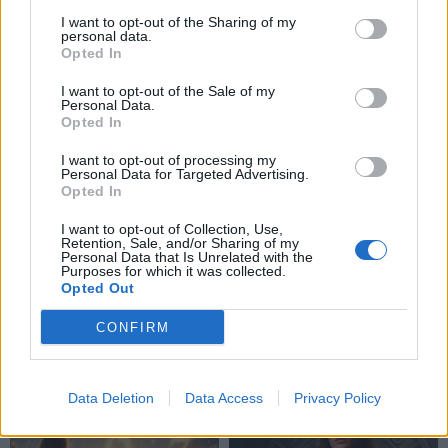
Sužinokite pagal savo
Anglijai nelaimėjus
I want to opt-out of the Sharing of my
personal data.
gimimo datą, kas buvote
Pasaulio futbolo
Opted In
praėjusiame gyvenime:
čempionatui, britui teko...
numerologų paslaptis
koreguoti tatuiruotę
I want to opt-out of the Sale of my
Personal Data.
Opted In
I want to opt-out of processing my
Personal Data for Targeted Advertising.
Opted In
I want to opt-out of Collection, Use,
Retention, Sale, and/or Sharing of my
Personal Data that Is Unrelated with the
Laisvalaikis
Laisvalaikis
Purposes for which it was collected.
Vienas sakinys
Žemę užklups magnetinė
Opted Out
akimirksniu pastatys į
audra: nauja prognozė
(2)
CONFIRM
vietą pasipūtusį žmogų:
psichologė atskleidė
paslaptį
Data Deletion
Data Access
Privacy Policy