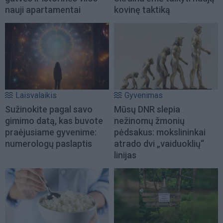
nauji apartamentai
kovinę taktiką
Laisvalaikis
Gyvenimas
Sužinokite pagal savo
Mūsų DNR slepia
gimimo datą, kas buvote
nežinomų žmonių
praėjusiame gyvenime:
pėdsakus: mokslininkai
numerologų paslaptis
atrado dvi „vaiduoklių“
linijas