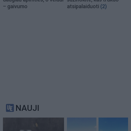
– gaivumo
atsipalaiduoti
(2)
NAUJI