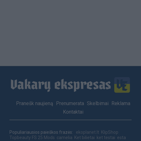
Load
More
Footer
Pranešk naujieną
Prenumerata
Skelbimai
Reklama
menu
Kontaktai
Populiariausios paieškos frazės:
ekoplanet.lt
KlipShop
Topbeauty
FS 25 Mods
camelia
Ket bilietai
ket testai
esta