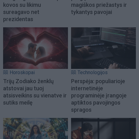
kovos su likimu
magiškos priežastys ir
sureagavo net
tykantys pavojai
prezidentas
Horoskopai
Technologijos
Trijų Zodiako ženklų
Perspėja: populiarioje
atstovai jau tuoj
internetinėje
atsisveikins su vienatve ir
programinėje įrangoje
sutiks meilę
aptiktos pavojingos
spragos