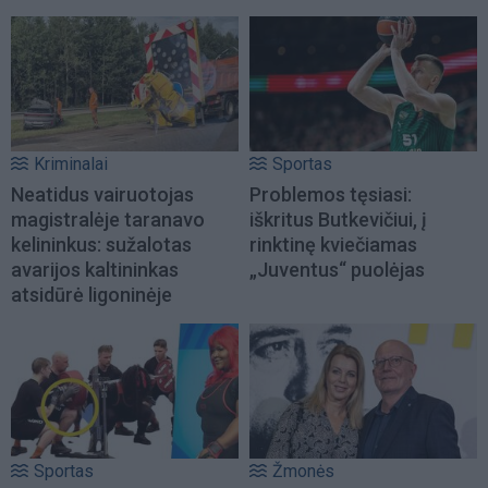
Kriminalai
Sportas
Neatidus vairuotojas
Problemos tęsiasi:
magistralėje taranavo
iškritus Butkevičiui, į
kelininkus: sužalotas
rinktinę kviečiamas
avarijos kaltininkas
„Juventus“ puolėjas
atsidūrė ligoninėje
Sportas
Žmonės