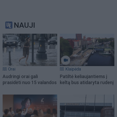
NAUJI
Orai
Klaipėda
Audringi orai gali
Patiltė keliaujantiems į
prasidėti nuo 15 valandos
keltą bus atidaryta rudenį