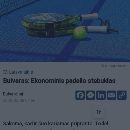
© Bulvaro nuotr.
Laisvalaikis
Bulvaras: Ekonominis padelio stebuklas
Facebook
Messenger
LinkedIn
Email
C
Bulvaro inf.
L
2026-05-08 04:56
Sakoma, kad ir šuo kariamas pripranta. Todėl