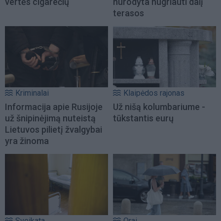
vertės cigarečių
nurodyta nugriauti dalį
terasos
Kriminalai
Klaipėdos rajonas
Informacija apie Rusijoje
Už nišą kolumbariume -
už šnipinėjimą nuteistą
tūkstantis eurų
Lietuvos pilietį žvalgybai
yra žinoma
Sveikata
Orai