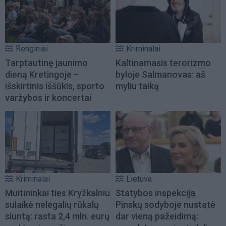
Renginiai
Kriminalai
Tarptautinę jaunimo
Kaltinamasis terorizmo
dieną Kretingoje –
byloje Salmanovas: aš
išskirtinis iššūkis, sporto
myliu taiką
varžybos ir koncertai
Kriminalai
Lietuva
Muitininkai ties Kryžkalniu
Statybos inspekcija
sulaikė nelegalių rūkalų
Pinskų sodyboje nustatė
siuntą: rasta 2,4 mln. eurų
dar vieną pažeidimą: