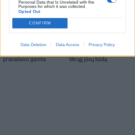
Personal Data that Is Unrelated with the
Purposes for which it was collected.
Opted Out
CONFIRM
Laisvalaikis
Laisvalaikis
Rugpjūčio 5-osios liaudies
Ar jus lengva išvesti iš
Data Deletion
Data Access
Privacy Policy
išmintis: ko mūsų senoliai
pusiausvyros? Lazdos
vengdavo ir kokius orus
pasirinkimas atskleis
pranašavo gamta
tikrąjį jūsų būdą