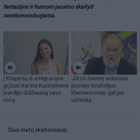
fantazijos ir humoro jausmo skaityti
nerekomenduojama.
Į Klaipėdą iš emigracijos
Jūros šventę anksčiau
grįžusi Karina Kučinskienė
puošęs Anatolijus
įvardijo didžiausią savo
Klemencovas: gal jau
norą
užtenka
Šiuo metu skaitomiausi