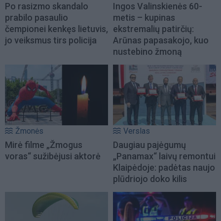
Po rasizmo skandalo
Ingos Valinskienės 60-
prabilo pasaulio
metis – kupinas
čempionei kenkęs lietuvis,
ekstremalių patirčių:
jo veiksmus tirs policija
Arūnas papasakojo, kuo
nustebino žmoną
Žmonės
Verslas
Mirė filme „Žmogus
Daugiau pajėgumų
voras“ sužibėjusi aktorė
„Panamax“ laivų remontui
Klaipėdoje: padėtas naujo
plūdriojo doko kilis