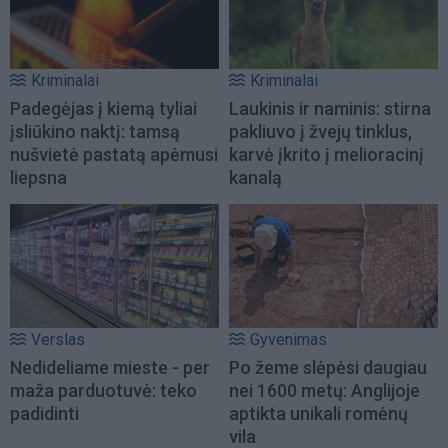
Kriminalai
Kriminalai
Padegėjas į kiemą tyliai
Laukinis ir naminis: stirna
įsliūkino naktį: tamsą
pakliuvo į žvejų tinklus,
nušvietė pastatą apėmusi
karvė įkrito į melioracinį
liepsna
kanalą
Verslas
Gyvenimas
Nedideliame mieste - per
Po žeme slėpėsi daugiau
maža parduotuvė: teko
nei 1600 metų: Anglijoje
padidinti
aptikta unikali romėnų
vila