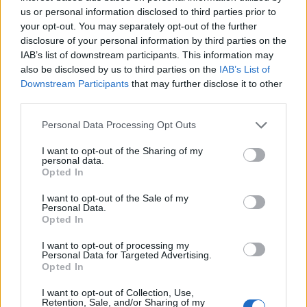
Apskaičiuokite savo
Rugpjūčio 6-ąją vardo
us or personal information disclosed to third parties prior to
likimo skaičių:
dieną švenčia
your opt-out. You may separately opt-out of the further
numerologai atskleidė,
disclosure of your personal information by third parties on the
kurioms datoms
IAB’s list of downstream participants. This information may
also be disclosed by us to third parties on the
IAB’s List of
pranašaujami turtai ir
Downstream Participants
that may further disclose it to other
sėkmė
third parties.
Personal Data Processing Opt Outs
I want to opt-out of the Sharing of my
personal data.
Opted In
Laisvalaikis
Laisvalaikis
I want to opt-out of the Sale of my
Personal Data.
Romantiškiausia vasaros
Suktas galvosūkis:
Opted In
kelionė Klaipėdoje –
perkelkite tris degtukus ir
I want to opt-out of processing my
elektriniu vandens
sudarykite du kvadratus
Personal Data for Targeted Advertising.
autobusu
(1)
Opted In
I want to opt-out of Collection, Use,
Retention, Sale, and/or Sharing of my