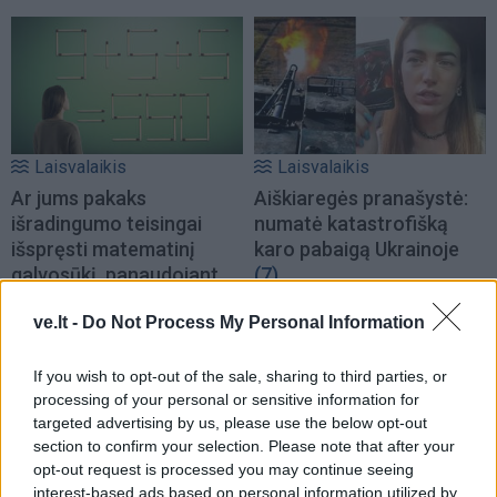
Laisvalaikis
Laisvalaikis
Ar jums pakaks
Aiškiaregės pranašystė:
išradingumo teisingai
numatė katastrofišką
išspręsti matematinį
karo pabaigą Ukrainoje
galvosūkį, panaudojant
(7)
tik vieną degtuką?
ve.lt -
Do Not Process My Personal Information
If you wish to opt-out of the sale, sharing to third parties, or
processing of your personal or sensitive information for
targeted advertising by us, please use the below opt-out
section to confirm your selection. Please note that after your
opt-out request is processed you may continue seeing
Laisvalaikis
Laisvalaikis
interest-based ads based on personal information utilized by