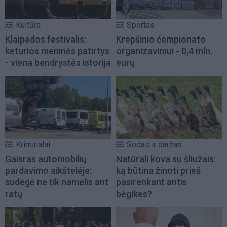
Kultūra
Sportas
Klaipėdos festivalis:
Krepšinio čempionato
keturios meninės patirtys
organizavimui - 0,4 mln.
- viena bendrystės istorija
eurų
Kriminalai
Sodas ir daržas
Gaisras automobilių
Natūrali kova su šliužais:
pardavimo aikštelėje:
ką būtina žinoti prieš
sudegė ne tik namelis ant
pasirenkant antis
ratų
bėgikes?