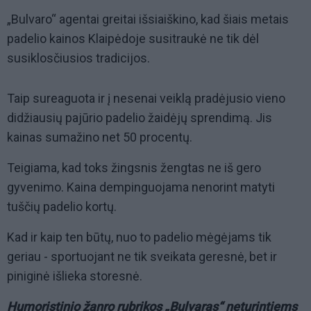
„Bulvaro“ agentai greitai išsiaiškino, kad šiais metais
padelio kainos Klaipėdoje susitraukė ne tik dėl
susiklosčiusios tradicijos.
Taip sureaguota ir į nesenai veiklą pradėjusio vieno
didžiausių pajūrio padelio žaidėjų sprendimą. Jis
kainas sumažino net 50 procentų.
Teigiama, kad toks žingsnis žengtas ne iš gero
gyvenimo. Kaina dempinguojama nenorint matyti
tuščių padelio kortų.
Kad ir kaip ten būtų, nuo to padelio mėgėjams tik
geriau - sportuojant ne tik sveikata geresnė, bet ir
piniginė išlieka storesnė.
Humoristinio žanro rubrikos „Bulvaras“ neturintiems