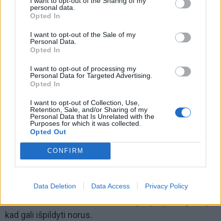
I want to opt-out of the Sharing of my
personal data.
Opted In
I want to opt-out of the Sale of my
Personal Data.
Opted In
I want to opt-out of processing my
Personal Data for Targeted Advertising.
Todėl, tuo metu, kai jūs paimsite į rankas laikrodį, jūs
Opted In
pažeisite energetikos srities vientisumą, ir galiausiai,
I want to opt-out of Collection, Use,
Retention, Sale, and/or Sharing of my
susidarys piltuvėlis, kuris įtrauks teigiamą energiją.
Personal Data that Is Unrelated with the
Purposes for which it was collected.
Opted Out
Todėl geriau eikite pro šalį: jums nereikia jokių kitų
žmonių problemų ar sveikatos sutrikimų, ir, tuo labiau,
CONFIRM
kokio nors prakeikimo.
10. Siūlas
Data Deletion
Data Access
Privacy Policy
Raudonas Kabalos siūlas turi tokią stiprią energetiką,
kad gali išpildyti norus.