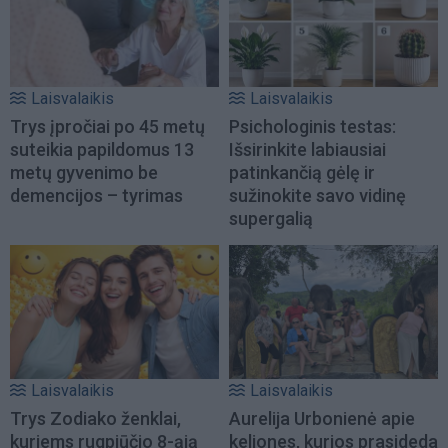
Laisvalaikis
Laisvalaikis
Trys įpročiai po 45 metų
Psichologinis testas:
suteikia papildomus 13
Išsirinkite labiausiai
metų gyvenimo be
patinkančią gėlę ir
demencijos – tyrimas
sužinokite savo vidinę
supergalią
Laisvalaikis
Laisvalaikis
Trys Zodiako ženklai,
Aurelija Urbonienė apie
kuriems rugpjūčio 8-ąją
keliones, kurios prasideda