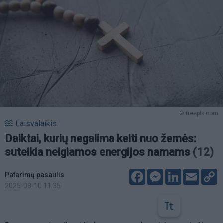
© freepik.com
Laisvalaikis
Daiktai, kurių negalima kelti nuo žemės:
suteikia neigiamos energijos namams
(12)
Facebook
Messenger
LinkedIn
Email
C
Patarimų pasaulis
L
2025-08-10 11:35