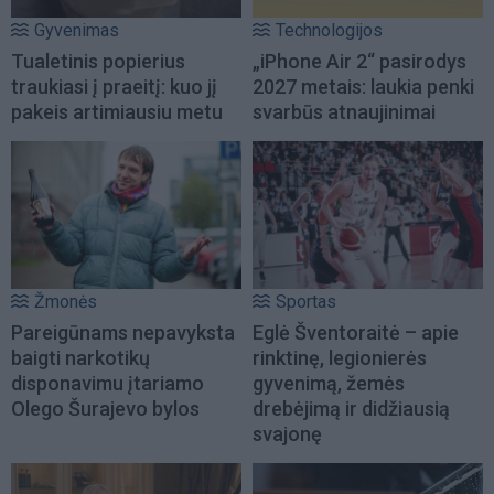
Gyvenimas
Technologijos
Tualetinis popierius
„iPhone Air 2“ pasirodys
traukiasi į praeitį: kuo jį
2027 metais: laukia penki
pakeis artimiausiu metu
svarbūs atnaujinimai
Žmonės
Sportas
Pareigūnams nepavyksta
Eglė Šventoraitė – apie
baigti narkotikų
rinktinę, legionierės
disponavimu įtariamo
gyvenimą, žemės
Olego Šurajevo bylos
drebėjimą ir didžiausią
svajonę