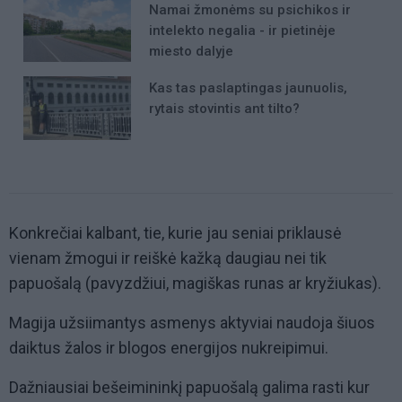
Namai žmonėms su psichikos ir
intelekto negalia - ir pietinėje
miesto dalyje
Kas tas paslaptingas jaunuolis,
rytais stovintis ant tilto?
Konkrečiai kalbant, tie, kurie jau seniai priklausė
vienam žmogui ir reiškė kažką daugiau nei tik
papuošalą (pavyzdžiui, magiškas runas ar kryžiukas).
Magija užsiimantys asmenys aktyviai naudoja šiuos
daiktus žalos ir blogos energijos nukreipimui.
Dažniausiai bešeimininkį papuošalą galima rasti kur