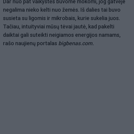
Dar nuo pat vaikystės buvome mokomi, jog gatvėje
negalima nieko kelti nuo žemės. Iš dalies tai buvo
susieta su ligomis ir mikrobais, kurie sukelia juos.
Tačiau, intuityviai mūsų tėvai jautė, kad pakelti
daiktai gali suteikti neigiamos energijos namams,
rašo naujienų portalas
bigbenas.com.