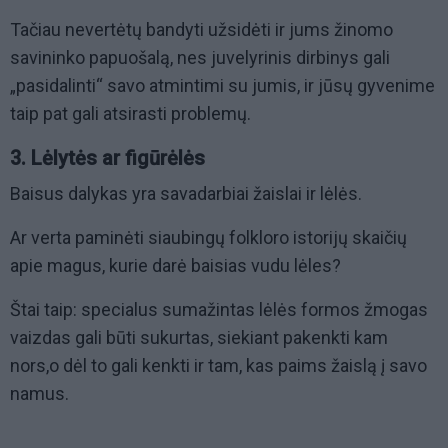
Tačiau nevertėtų bandyti užsidėti ir jums žinomo
savininko papuošalą, nes juvelyrinis dirbinys gali
„pasidalinti“ savo atmintimi su jumis, ir jūsų gyvenime
taip pat gali atsirasti problemų.
3. Lėlytės ar figūrėlės
Baisus dalykas yra savadarbiai žaislai ir lėlės.
Ar verta paminėti siaubingų folkloro istorijų skaičių
apie magus, kurie darė baisias vudu lėles?
Štai taip: specialus sumažintas lėlės formos žmogas
vaizdas gali būti sukurtas, siekiant pakenkti kam
nors,o dėl to gali kenkti ir tam, kas paims žaislą į savo
namus.