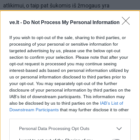
atlikimui, o taip pat šukomis iš žmogaus yra
iššukuojamas blogis.
ve.lt -
Do Not Process My Personal Information
Todėl rastos šukos gali „pernešti“ svetimo asmens
problemas.
If you wish to opt-out of the sale, sharing to third parties, or
processing of your personal or sensitive information for
9. Laikrodis
targeted advertising by us, please use the below opt-out
section to confirm your selection. Please note that after your
Yra sakoma, kad laikrodis sustoja tuo pačiu momentu,
opt-out request is processed you may continue seeing
kai miršta žmogus. Tai atsitinka dėl laikrodžio
interest-based ads based on personal information utilized by
us or personal information disclosed to third parties prior to
mechanizmo jautrumo žmogaus biolaukui (tiesiog
your opt-out. You may separately opt-out of the further
fizika).
disclosure of your personal information by third parties on the
IAB’s list of downstream participants. This information may
also be disclosed by us to third parties on the
IAB’s List of
Downstream Participants
that may further disclose it to other
third parties.
Personal Data Processing Opt Outs