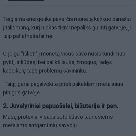
Teigiama energetika paverčia monetą kažkuo panašiu
į talismaną, kurį niekas tikrai nepaliks gulintį gatvėje, ji
taip pat atneša laimę.
O jeigu “išlieti” į monetą visus savo nusiskundimus,
pyktį, ir liūdesį bei palikti lauke, žmogus, radęs
kapeikėlę taps problemų savininku.
Taigi, gerai pagalvokite prieš pakeldami metalinius
pinigus gatvėje.
2. Juvelyriniai papuošalai, bižuterija ir pan.
Mūsų protėviai visada suteikdavo tauriesiems
metalams antgamtinių savybių.