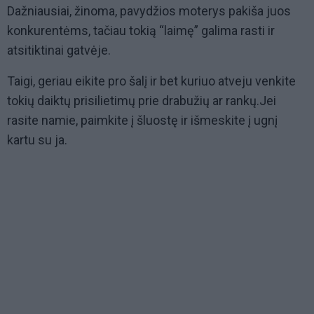
Dažniausiai, žinoma, pavydžios moterys pakiša juos
konkurentėms, tačiau tokią “laimę” galima rasti ir
atsitiktinai gatvėje.
Taigi, geriau eikite pro šalį ir bet kuriuo atveju venkite
tokių daiktų prisilietimų prie drabužių ar rankų.Jei
rasite namie, paimkite į šluostę ir išmeskite į ugnį
kartu su ja.