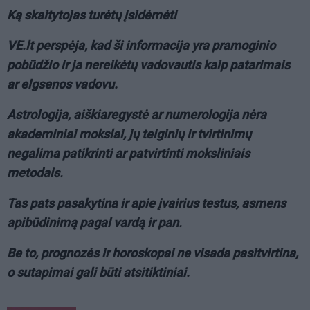
Ką skaitytojas turėtų įsidėmėti
VE.lt perspėja, kad ši informacija yra pramoginio
pobūdžio ir ja nereikėtų vadovautis kaip patarimais
ar elgsenos vadovu.
Astrologija, aiškiaregystė ar numerologija nėra
akademiniai mokslai, jų teiginių ir tvirtinimų
negalima patikrinti ar patvirtinti moksliniais
metodais.
Tas pats pasakytina ir apie įvairius testus, asmens
apibūdinimą pagal vardą ir pan.
Be to, prognozės ir horoskopai ne visada pasitvirtina,
o sutapimai gali būti atsitiktiniai.