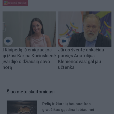
Į Klaipėdą iš emigracijos
Jūros šventę anksčiau
grįžusi Karina Kučinskienė
puošęs Anatolijus
įvardijo didžiausią savo
Klemencovas: gal jau
norą
užtenka
Šiuo metu skaitomiausi
Pelių ir žiurkių baubas: kas
graužikus gąsdina labiau nei