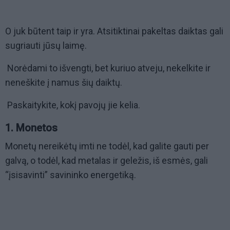
O juk būtent taip ir yra. Atsitiktinai pakeltas daiktas gali
sugriauti jūsų laimę.
Norėdami to išvengti, bet kuriuo atveju, nekelkite ir
neneškite į namus šių daiktų.
Paskaitykite, kokį pavojų jie kelia.
1. Monetos
Monetų nereikėtų imti ne todėl, kad galite gauti per
galvą, o todėl, kad metalas ir geležis, iš esmės, gali
“įsisavinti” savininko energetiką.