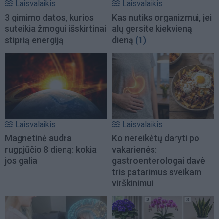
Laisvalaikis
Laisvalaikis
3 gimimo datos, kurios
Kas nutiks organizmui, jei
suteikia žmogui išskirtinai
alų gersite kiekvieną
stiprią energiją
dieną
(1)
Laisvalaikis
Laisvalaikis
Magnetinė audra
Ko nereikėtų daryti po
rugpjūčio 8 dieną: kokia
vakarienės:
jos galia
gastroenterologai davė
tris patarimus sveikam
virškinimui