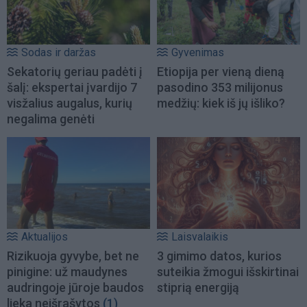
Sodas ir daržas
Gyvenimas
Sekatorių geriau padėti į
Etiopija per vieną dieną
šalį: ekspertai įvardijo 7
pasodino 353 milijonus
visžalius augalus, kurių
medžių: kiek iš jų išliko?
negalima genėti
Aktualijos
Laisvalaikis
Rizikuoja gyvybe, bet ne
3 gimimo datos, kurios
pinigine: už maudynes
suteikia žmogui išskirtinai
audringoje jūroje baudos
stiprią energiją
lieka neišrašytos
(1)