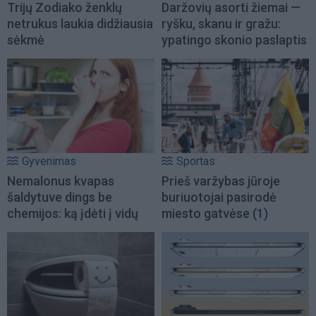
Trijų Zodiako ženklų
Daržovių asorti žiemai —
netrukus laukia didžiausia
ryšku, skanu ir gražu:
sėkmė
ypatingo skonio paslaptis
Gyvenimas
Sportas
Nemalonus kvapas
Prieš varžybas jūroje
šaldytuve dings be
buriuotojai pasirodė
chemijos: ką įdėti į vidų
miesto gatvėse
(1)