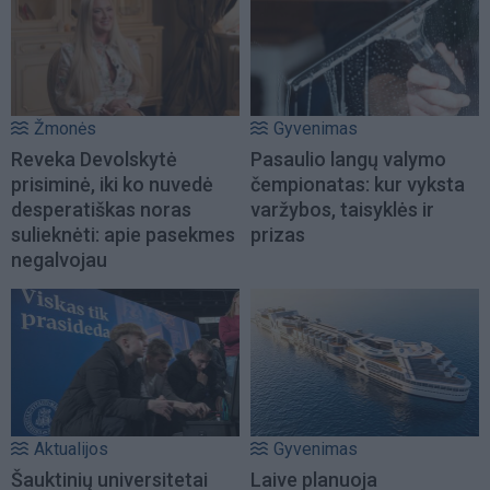
Žmonės
Gyvenimas
Reveka Devolskytė
Pasaulio langų valymo
prisiminė, iki ko nuvedė
čempionatas: kur vyksta
desperatiškas noras
varžybos, taisyklės ir
sulieknėti: apie pasekmes
prizas
negalvojau
Aktualijos
Gyvenimas
Šauktinių universitetai
Laive planuoja