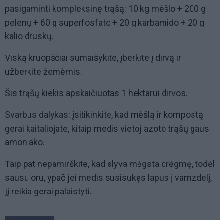
pasigaminti kompleksinę trąšą: 10 kg mėšlo + 200 g
pelenų + 60 g superfosfato + 20 g karbamido + 20 g
kalio druskų.
Viską kruopščiai sumaišykite, įberkite į dirvą ir
užberkite žemėmis.
Šis trąšų kiekis apskaičiuotas 1 hektarui dirvos.
Svarbus dalykas: įsitikinkite, kad mėšlą ir kompostą
gerai kaitaliojate, kitaip medis vietoj azoto trąšų gaus
amoniako.
Taip pat nepamirškite, kad slyva mėgsta drėgmę, todėl
sausu oru, ypač jei medis susisukęs lapus į vamzdelį,
jį reikia gerai palaistyti.