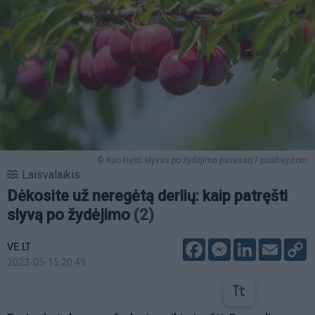
© Kuo tręšti slyvas po žydėjimo pavasarį / pixabay.com
Laisvalaikis
Dėkosite už neregėtą derlių: kaip patręšti
slyvą po žydėjimo
(2)
Facebook
Messenger
LinkedIn
Email
C
VE.LT
L
2023-05-15 20:49