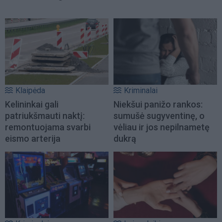
Klaipėda
Kriminalai
Kelininkai gali
Niekšui panižo rankos:
patriukšmauti naktį:
sumušė sugyventinę, o
remontuojama svarbi
vėliau ir jos nepilnametę
eismo arterija
dukrą