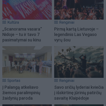
Kultūra
Renginiai
„Scanorama vasara“
Pirmą kartą Lietuvoje –
Nidoje – tu ir tavo 7
legendinis Las Vegaso
pasimatymai su kinu
vyrų šou
Sportas
Renginiai
Į Palangą atkeliavo
Savo sričių lyderiai kviečia
žiemos paralimpinių
į išskirtinę jūrinių patirčių
žaidynių paroda
savaitę Klaipėdoje