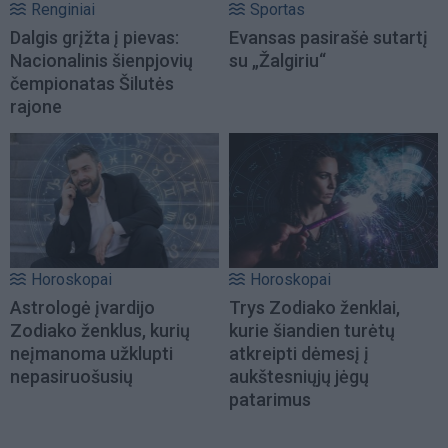
Renginiai
Sportas
Dalgis grįžta į pievas:
Evansas pasirašė sutartį
Nacionalinis šienpjovių
su „Žalgiriu“
čempionatas Šilutės
rajone
Horoskopai
Horoskopai
Astrologė įvardijo
Trys Zodiako ženklai,
Zodiako ženklus, kurių
kurie šiandien turėtų
neįmanoma užklupti
atkreipti dėmesį į
nepasiruošusių
aukštesniųjų jėgų
patarimus