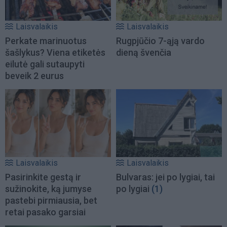
Laisvalaikis
Laisvalaikis
Perkate marinuotus
Rugpjūčio 7-ąją vardo
šašlykus? Viena etiketės
dieną švenčia
eilutė gali sutaupyti
beveik 2 eurus
Laisvalaikis
Laisvalaikis
Pasirinkite gestą ir
Bulvaras: jei po lygiai, tai
sužinokite, ką jumyse
po lygiai
(1)
pastebi pirmiausia, bet
retai pasako garsiai