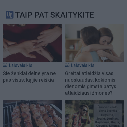
TAIP PAT SKAITYKITE
Laisvalaikis
Laisvalaikis
Šie ženklai delne yra ne
Greitai atleidžia visas
pas visus: ką jie reiškia
nuoskaudas: kokiomis
dienomis gimsta patys
atlaidžiausi žmonės?