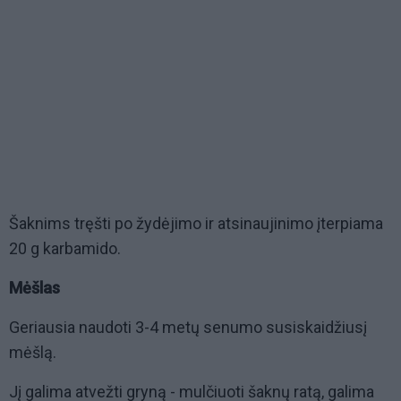
Šaknims tręšti po žydėjimo ir atsinaujinimo įterpiama
20 g karbamido.
Mėšlas
Geriausia naudoti 3-4 metų senumo susiskaidžiusį
mėšlą.
Jį galima atvežti gryną - mulčiuoti šaknų ratą, galima