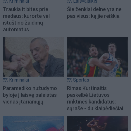
Kriminalai
Laisvalaikis
Traukia it bites prie
Šie ženklai delne yra ne
medaus: kurorte vėl
pas visus: ką jie reiškia
ištuštino žaidimų
automatus
Kriminalai
Sportas
Paramediko nužudymo
Rimas Kurtinaitis
byloje į laisvę paleistas
paskelbė Lietuvos
vienas įtariamųjų
rinktinės kandidatus:
sąraše - du klaipėdiečiai