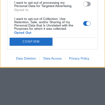
I want to opt-out of processing my
Personal Data for Targeted Advertising.
Opted In
This site is protected by
I want to opt-out of Collection, Use,
Sutinku su
taisyklėmis
reCAPTCHA and the Google
Retention, Sale, and/or Sharing of my
Personal Data that Is Unrelated with the
Privacy Policy
and
Terms of
Purposes for which it was collected.
Service
apply.
Opted Out
CONFIRM
Data Deletion
Data Access
Privacy Policy