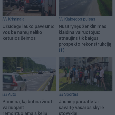
Kriminalai
Klaipėdos pulsas
Užsidegė lauko pavėsinė:
Nusitrynęs ženklinimas
vos be namų neliko
klaidina vairuotojus:
keturios šeimos
atnaujins tik baigus
prospekto rekonstrukciją
(1)
Auto
Sportas
Primena, ką būtina žinoti
Jaunieji paraatletai
važiuojant
savaitę vasaros skyrė
remontuojamais kelių
stovyklai