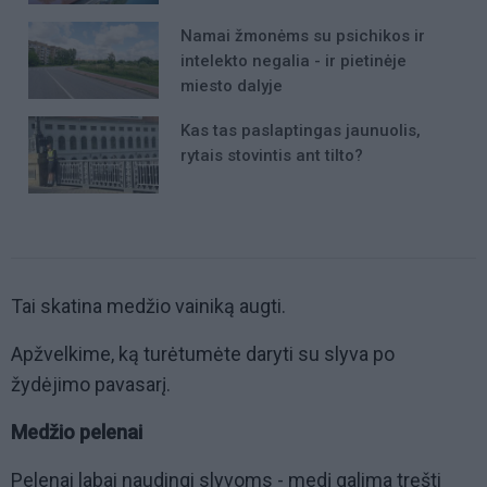
Namai žmonėms su psichikos ir
intelekto negalia - ir pietinėje
miesto dalyje
Kas tas paslaptingas jaunuolis,
rytais stovintis ant tilto?
Tai skatina medžio vainiką augti.
Apžvelkime, ką turėtumėte daryti su slyva po
žydėjimo pavasarį.
Medžio pelenai
Pelenai labai naudingi slyvoms - medį galima tręšti