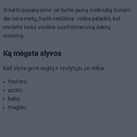
Iš karto pasakysime: jei turite jauną sodinuką, kuriam
dar nėra metų, tręšti nebūtina - reikia palaukti, kol
medelis turės visiškai susiformavusią šaknų
sistemą.
Ką mėgsta slyvos
Kad slyva gerai augtų ir vystytųsi, jai reikia:
fosforo;
azoto;
kalio;
magnio.