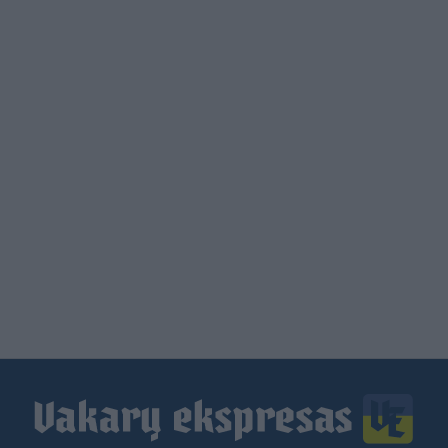
Load
More