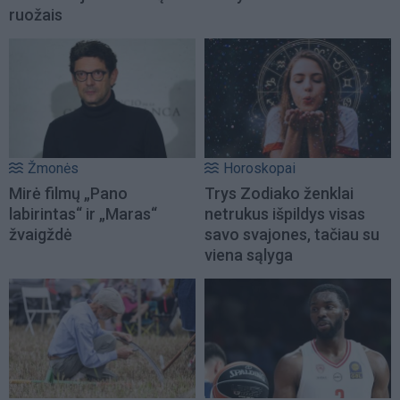
ruožais
Žmonės
Horoskopai
Mirė filmų „Pano
Trys Zodiako ženklai
labirintas“ ir „Maras“
netrukus išpildys visas
žvaigždė
savo svajones, tačiau su
viena sąlyga