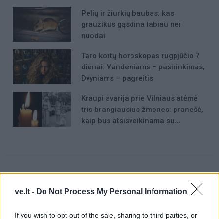
Pelių ir žiurkių baubas: kas
graužikus gąsdina labiau nei
nuodai
Taro kortų horoskopas rugpjūčio 7
dienai: Vandeniams – pasirinkimas,
Dvyniams – pagreitis
Kraupi avarija prie Vilniaus atėmė
tris brangiausius žmones: pranešė,
kaip bus atsisveikinama su
mergaite, jos mama ir močiute
ve.lt -
Do Not Process My Personal Information
Raktažodžiai
klausiate atsakome
slyvos
trąšos
žydėjimas
If you wish to opt-out of the sale, sharing to third parties, or