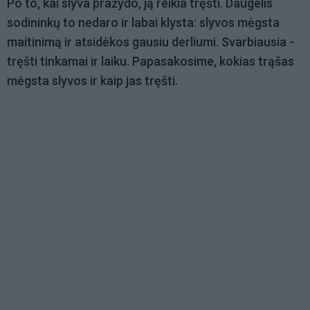
Po to, kai slyva pražydo, ją reikia tręšti. Daugelis
sodininkų to nedaro ir labai klysta: slyvos mėgsta
maitinimą ir atsidėkos gausiu derliumi. Svarbiausia -
tręšti tinkamai ir laiku. Papasakosime, kokias trąšas
mėgsta slyvos ir kaip jas tręšti.