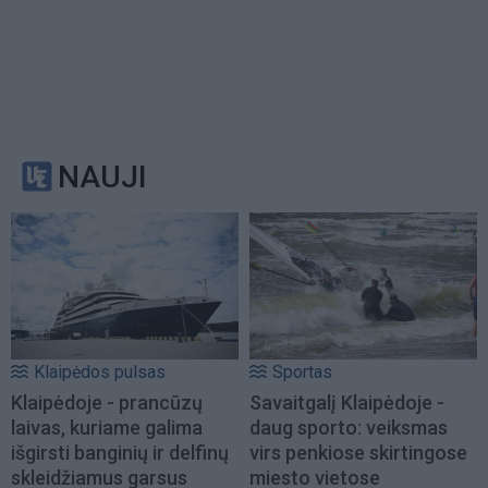
NAUJI
Klaipėdos pulsas
Sportas
Klaipėdoje - prancūzų
Savaitgalį Klaipėdoje -
laivas, kuriame galima
daug sporto: veiksmas
išgirsti banginių ir delfinų
virs penkiose skirtingose
skleidžiamus garsus
miesto vietose