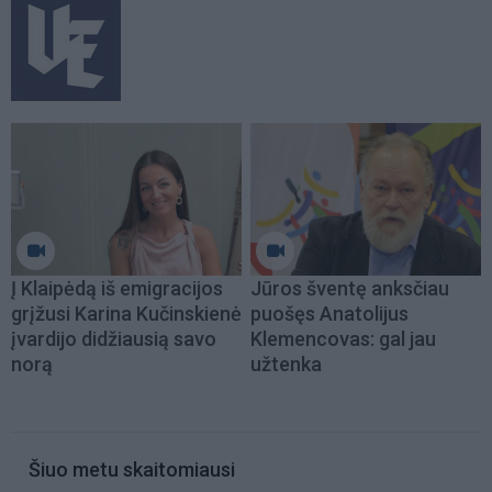
Į Klaipėdą iš emigracijos
Jūros šventę anksčiau
grįžusi Karina Kučinskienė
puošęs Anatolijus
įvardijo didžiausią savo
Klemencovas: gal jau
norą
užtenka
Šiuo metu skaitomiausi