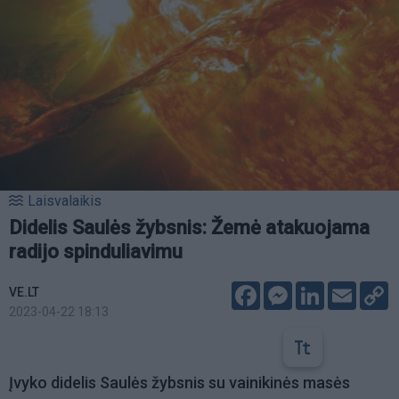
Laisvalaikis
Didelis Saulės žybsnis: Žemė atakuojama
radijo spinduliavimu
Facebook
Messenger
LinkedIn
Email
C
VE.LT
L
2023-04-22 18:13
Įvyko didelis Saulės žybsnis su vainikinės masės