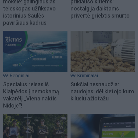
moksle: galingiausias
priklauso kitiems:
teleskopas užfiksavo
nostalgija daiktams
istorinius Saulės
privertė griebtis smurto
paviršiaus kadrus
Renginiai
Kriminalai
Specialus reisas iš
Sukčiai nesnaudžia:
Klaipėdos į nemokamą
naudojasi dėl kietojo kuro
vakarėlį „Viena naktis
kilusiu ažiotažu
Nidoje“!