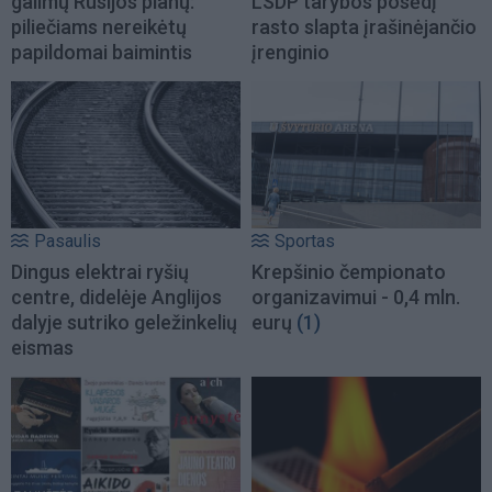
galimų Rusijos planų:
LSDP tarybos posėdį
piliečiams nereikėtų
rasto slapta įrašinėjančio
papildomai baimintis
įrenginio
Pasaulis
Sportas
Dingus elektrai ryšių
Krepšinio čempionato
centre, didelėje Anglijos
organizavimui - 0,4 mln.
dalyje sutriko geležinkelių
eurų
(1)
eismas