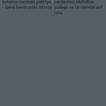
keturios meninės patirtys
pardavimo aikštelėje:
- viena bendrystės istorija
sudegė ne tik namelis ant
ratų
Load
More