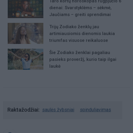
Taro kortų horoskopas rugpjūčio 6
dienai: Svarstyklėms – sėkmė,
Jaučiams – greiti sprendimai
Trijų Zodiako ženklų jau
artimiausiomis dienomis laukia
triumfas visuose reikaluose
Šie Zodiako ženklai pagaliau
pasieks proveržį, kurio taip ilgai
laukė
Raktažodžiai
saulės žybsniai
spinduliavimas