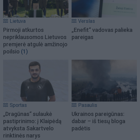
Lietuva
Verslas
Pirmoji atkurtos
„Enefit“ vadovas palieka
nepriklausomos Lietuvos
pareigas
premjerė atgulė amžinojo
poilsio
(1)
Sportas
Pasaulis
„Dragūnas“ sulaukė
Ukrainos pareigūnas:
pastiprinimo: į Klaipėdą
dabar – iš tiesų bloga
atvyksta Sakartvelo
padėtis
rinktinės narys