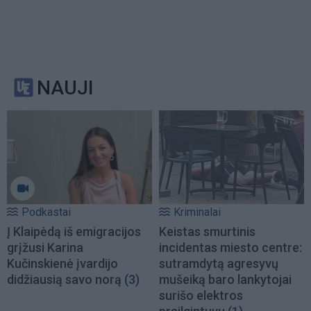
NAUJI
Podkastai
Kriminalai
Į Klaipėdą iš emigracijos
Keistas smurtinis
grįžusi Karina
incidentas miesto centre:
Kučinskienė įvardijo
sutramdytą agresyvų
didžiausią savo norą
(3)
mušeiką baro lankytojai
surišo elektros