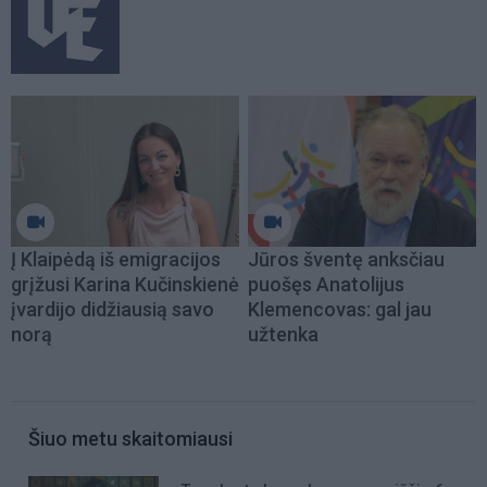
Į Klaipėdą iš emigracijos
Jūros šventę anksčiau
grįžusi Karina Kučinskienė
puošęs Anatolijus
įvardijo didžiausią savo
Klemencovas: gal jau
norą
užtenka
Šiuo metu skaitomiausi