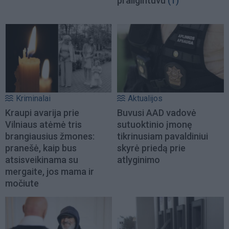
prailgintuvu
(1)
Kriminalai
Aktualijos
Kraupi avarija prie
Buvusi AAD vadovė
Vilniaus atėmė tris
sutuoktinio įmonę
brangiausius žmones:
tikrinusiam pavaldiniui
pranešė, kaip bus
skyrė priedą prie
atsisveikinama su
atlyginimo
mergaite, jos mama ir
močiute