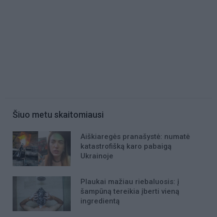
Šiuo metu skaitomiausi
Aiškiaregės pranašystė: numatė
katastrofišką karo pabaigą
Ukrainoje
Plaukai mažiau riebaluosis: į
šampūną tereikia įberti vieną
ingredientą