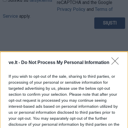
Sutinku su
taisyklėmis
reCAPTCHA and the Google
Privacy Policy
and
Terms of
Service
apply.
ve.lt -
Do Not Process My Personal Information
If you wish to opt-out of the sale, sharing to third parties, or
processing of your personal or sensitive information for
targeted advertising by us, please use the below opt-out
section to confirm your selection. Please note that after your
opt-out request is processed you may continue seeing
interest-based ads based on personal information utilized by
us or personal information disclosed to third parties prior to
TAIP PAT SKAITYKITE
your opt-out. You may separately opt-out of the further
disclosure of your personal information by third parties on the