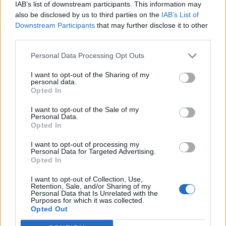
IAB’s list of downstream participants. This information may
also be disclosed by us to third parties on the
IAB’s List of
Downstream Participants
that may further disclose it to other
third parties.
Personal Data Processing Opt Outs
Laisvalaikis
Laisvalaikis
I want to opt-out of the Sharing of my
personal data.
Ar jums pakaks
Aiškiaregės pranašystė:
Opted In
išradingumo teisingai
numatė katastrofišką
I want to opt-out of the Sale of my
išspręsti matematinį
karo pabaigą Ukrainoje
Personal Data.
galvosūkį, panaudojant
(10)
Opted In
tik vieną degtuką?
I want to opt-out of processing my
Personal Data for Targeted Advertising.
Opted In
I want to opt-out of Collection, Use,
Retention, Sale, and/or Sharing of my
Personal Data that Is Unrelated with the
Purposes for which it was collected.
Opted Out
Laisvalaikis
Laisvalaikis