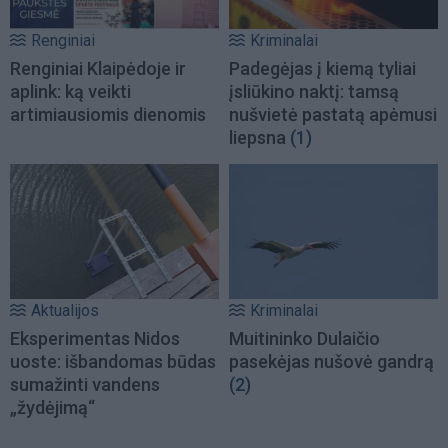
Renginiai
Kriminalai
Renginiai Klaipėdoje ir
Padegėjas į kiemą tyliai
aplink: ką veikti
įsliūkino naktį: tamsą
artimiausiomis dienomis
nušvietė pastatą apėmusi
liepsna
(1)
Aktualijos
Kriminalai
Eksperimentas Nidos
Muitininko Dulaičio
uoste: išbandomas būdas
pasekėjas nušovė gandrą
sumažinti vandens
(2)
„žydėjimą“