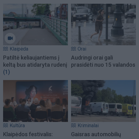
Klaipėda
Orai
Patiltė keliaujantiems į
Audringi orai gali
keltą bus atidaryta rudenį
prasidėti nuo 15 valandos
(1)
Kultūra
Kriminalai
Klaipėdos festivalis:
Gaisras automobilių