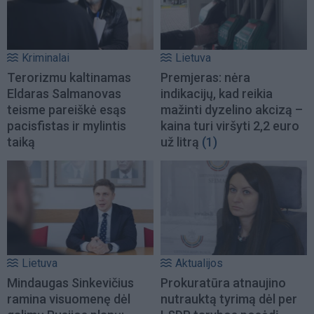
Kriminalai
Lietuva
Terorizmu kaltinamas
Premjeras: nėra
Eldaras Salmanovas
indikacijų, kad reikia
teisme pareiškė esąs
mažinti dyzelino akcizą –
pacisfistas ir mylintis
kaina turi viršyti 2,2 euro
taiką
už litrą
(1)
Lietuva
Aktualijos
Mindaugas Sinkevičius
Prokuratūra atnaujino
ramina visuomenę dėl
nutrauktą tyrimą dėl per