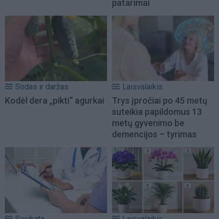
patarimai
Sodas ir daržas
Laisvalaikis
Kodėl dera „pikti“ agurkai
Trys įpročiai po 45 metų
suteikia papildomus 13
metų gyvenimo be
demencijos – tyrimas
Sveikata
Laisvalaikis