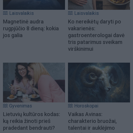
Laisvalaikis
Laisvalaikis
Magnetinė audra
Ko nereikėtų daryti po
rugpjūčio 8 dieną: kokia
vakarienės:
jos galia
gastroenterologai davė
tris patarimus sveikam
virškinimui
Gyvenimas
Horoskopai
Lietuvių kultūros kodas:
Vaikas Avinas:
ką reikia žinoti prieš
charakterio bruožai,
pradedant bendrauti?
talentai ir auklėjimo