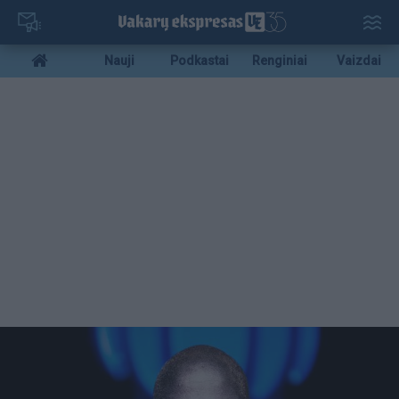
Pereiti
į
pagrindinį
Mobile
Nauji
Podkastai
Renginiai
Vaizdai
turinį
menu
bottom