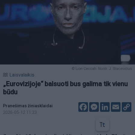
© Lion Ceccah. Nuotr. J. Stacevičius
Laisvalaikis
„Eurovizijoje“ balsuoti bus galima tik vienu
būdu
Facebook
Messenger
LinkedIn
Email
C
Pranešimas žiniasklaidai
L
2026-05-12 11:33