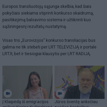
Europos transliuotojų sąjunga skelbia, kad šiais
pokyčiais siekiama stiprinti konkurso skaidrumą,
pasitikėjimą balsavimo sistema ir užtikrinti kuo
sąžiningesnį rezultatų nustatymą.
Visas tris „Eurovizijos" konkurso transliacijas bus
galima ne tik stebėti per LRT TELEVIZIJĄ ir portale
LRT.lt, bet ir tiesiogiai klausytis per LRT RADIJĄ.
Į Klaipėdą iš emigracijos
Jūros šventę anksčiau