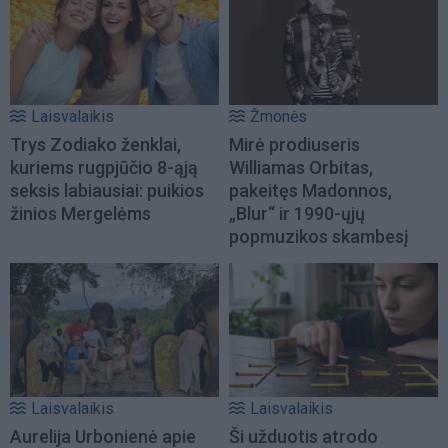
Laisvalaikis
Žmonės
Trys Zodiako ženklai,
Mirė prodiuseris
kuriems rugpjūčio 8-ąją
Williamas Orbitas,
seksis labiausiai: puikios
pakeitęs Madonnos,
žinios Mergelėms
„Blur“ ir 1990-ųjų
popmuzikos skambesį
Laisvalaikis
Laisvalaikis
Aurelija Urbonienė apie
Ši užduotis atrodo