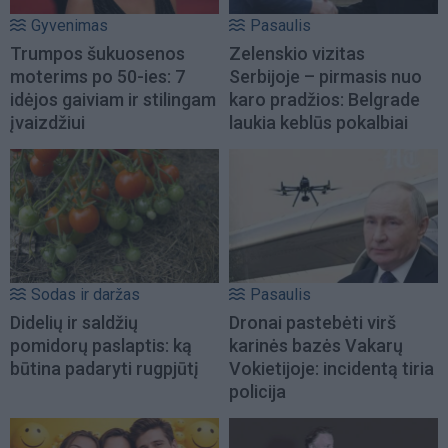
Gyvenimas
Pasaulis
Trumpos šukuosenos
Zelenskio vizitas
moterims po 50-ies: 7
Serbijoje – pirmasis nuo
idėjos gaiviam ir stilingam
karo pradžios: Belgrade
įvaizdžiui
laukia keblūs pokalbiai
Sodas ir daržas
Pasaulis
Didelių ir saldžių
Dronai pastebėti virš
pomidorų paslaptis: ką
karinės bazės Vakarų
būtina padaryti rugpjūtį
Vokietijoje: incidentą tiria
policija