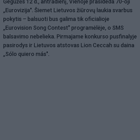
Gegužės 12 d., antradienį, Vienoje prasideda 70-oji
„Eurovizija". Šiemet Lietuvos žiūrovų laukia svarbus
pokytis – balsuoti bus galima tik oficialioje
„Eurovision Song Contest" programėlėje, o SMS
balsavimo nebelieka. Pirmajame konkurso pusfinalyje
pasirodys ir Lietuvos atstovas Lion Ceccah su daina
„Sólo quiero más".