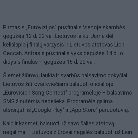
Pirmasis „Eurovizijos" pusfinalis Vienoje skambės
gegužės 12 d. 22 val. Lietuvos laiku. Jame dėl
kelialapio į finalą varžysis ir Lietuvos atstovas Lion
Ceccah. Antrasis pusfinalis vyks gegužės 14 d., o
didysis finalas – gegužės 16 d. 22 val.
Šiemet žiūrovų laukia ir svarbūs balsavimo pokyčiai.
Lietuvos žiūrovai kviečiami balsuoti oficialioje
„Eurovision Song Contest" programėlėje – balsavimo
SMS žinutėmis nebelieka. Programėlę galima
atsisiųsti iš „Google Play" ir „App Store" parduotuvių.
Kaip ir kasmet, balsuoti už savo šalies atstovą
negalima – Lietuvos žiūrovai negalės balsuoti už Lion