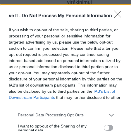
virškinimui
ve.lt -
Do Not Process My Personal Information
If you wish to opt-out of the sale, sharing to third parties, or
processing of your personal or sensitive information for
targeted advertising by us, please use the below opt-out
section to confirm your selection. Please note that after your
Laisvalaikis
Laisvalaikis
opt-out request is processed you may continue seeing
Trys įpročiai po 45 metų
Psichologinis testas:
interest-based ads based on personal information utilized by
us or personal information disclosed to third parties prior to
suteikia papildomus 13
Išsirinkite labiausiai
your opt-out. You may separately opt-out of the further
metų gyvenimo be
patinkančią gėlę ir
disclosure of your personal information by third parties on the
demencijos – tyrimas
sužinokite savo vidinę
IAB’s list of downstream participants. This information may
supergalią
also be disclosed by us to third parties on the
IAB’s List of
Downstream Participants
that may further disclose it to other
third parties.
Personal Data Processing Opt Outs
I want to opt-out of the Sharing of my
personal data.