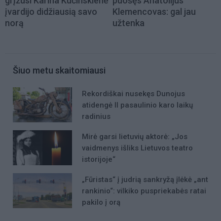
grįžusi Karina Kučinskienė
puošęs Anatolijus
įvardijo didžiausią savo
Klemencovas: gal jau
norą
užtenka
Šiuo metu skaitomiausi
Rekordiškai nusekęs Dunojus
atidengė II pasaulinio karo laikų
radinius
Mirė garsi lietuvių aktorė: „Jos
vaidmenys išliks Lietuvos teatro
istorijoje“
„Fūristas“ į judrią sankryžą įlėkė „ant
rankinio“: vilkiko puspriekabės ratai
pakilo į orą