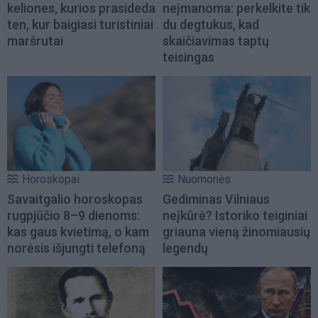
keliones, kurios prasideda
neįmanoma: perkelkite tik
ten, kur baigiasi turistiniai
du degtukus, kad
maršrutai
skaičiavimas taptų
teisingas
Horoskopai
Nuomonės
Savaitgalio horoskopas
Gediminas Vilniaus
rugpjūčio 8–9 dienoms:
neįkūrė? Istoriko teiginiai
kas gaus kvietimą, o kam
griauna vieną žinomiausių
norėsis išjungti telefoną
legendų