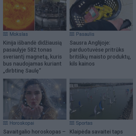
Mokslas
Pasaulis
Kinija išbandė didžiausią
Sausra Anglijoje:
pasaulyje 582 tonas
parduotuvėse pritrūks
sveriantį magnetą, kuris
britiškų maisto produktų,
bus naudojamas kuriant
kils kainos
„dirbtinę Saulę“
Horoskopai
Sportas
Savaitgalio horoskopas –
Klaipėda savaitei taps