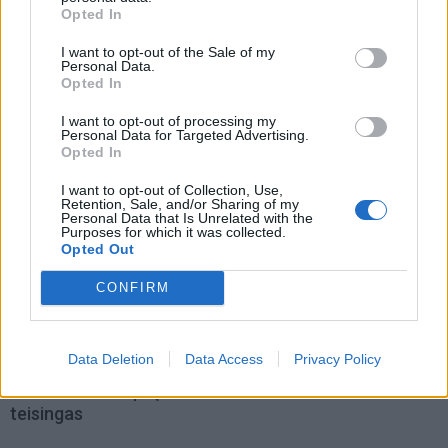
Opted In
Laisvalaikis
Laisvalaikis
Trys Zodiako ženklai,
Aurelija Urbonienė apie
I want to opt-out of the Sale of my
Personal Data.
kuriems rugpjūčio 8-ąją
keliones, kurios prasideda
Opted In
seksis labiausiai: puikios
ten, kur baigiasi turistiniai
žinios Mergelėms
maršrutai
I want to opt-out of processing my
Personal Data for Targeted Advertising.
Opted In
I want to opt-out of Collection, Use,
Retention, Sale, and/or Sharing of my
Personal Data that Is Unrelated with the
Purposes for which it was collected.
Opted Out
CONFIRM
Laisvalaikis
Laisvalaikis
Ši užduotis atrodo
Rugpjūčio 8-ąją vardo
neįmanoma: perkelkite tik
dieną švenčia
Data Deletion
Data Access
Privacy Policy
du degtukus, kad
skaičiavimas taptų
teisingas