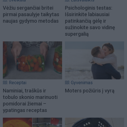
Vėžiu sergančiai britei
Psichologinis testas:
pirmai pasaulyje taikytas
Išsirinkite labiausiai
naujas gydymo metodas
patinkančią gėlę ir
sužinokite savo vidinę
supergalią
Receptai
Gyvenimas
Naminiai, traškūs ir
Moters požiūris į vyrą
tobulo skonio marinuoti
pomidorai žiemai –
ypatingas receptas