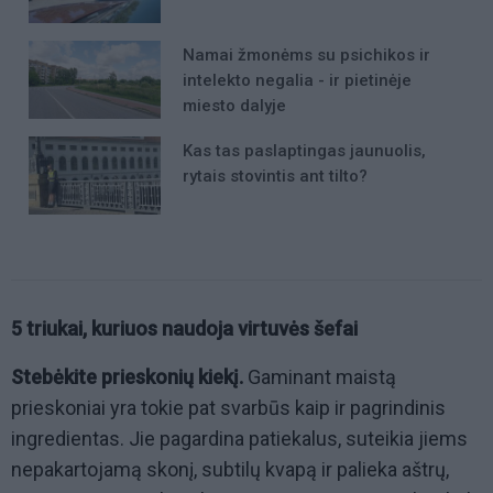
Namai žmonėms su psichikos ir
intelekto negalia - ir pietinėje
miesto dalyje
Kas tas paslaptingas jaunuolis,
rytais stovintis ant tilto?
5
triukai, kuriuos naudoja virtuvės šefai
Stebėkite prieskonių kiekį.
Gaminant maistą
prieskoniai yra tokie pat svarbūs kaip ir pagrindinis
ingredientas. Jie pagardina patiekalus, suteikia jiems
nepakartojamą skonį, subtilų kvapą ir palieka aštrų,