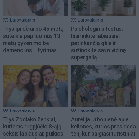
Laisvalaikis
Laisvalaikis
Trys įpročiai po 45 metų
Psichologinis testas:
suteikia papildomus 13
Išsirinkite labiausiai
metų gyvenimo be
patinkančią gėlę ir
demencijos – tyrimas
sužinokite savo vidinę
supergalią
Laisvalaikis
Laisvalaikis
Trys Zodiako ženklai,
Aurelija Urbonienė apie
kuriems rugpjūčio 8-ąją
keliones, kurios prasideda
seksis labiausiai: puikios
ten, kur baigiasi turistiniai