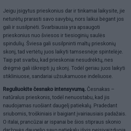
Jeigu įsigytus prieskonius dar ir tinkamai laikysite, jie
neturėtų prarasti savo savybių, nors laikui bėgant jos
gali ir susilpnėti. Svarbiausia yra apsaugoti
prieskonius nuo šviesos ir tiesioginių saulės
spindulių. Šviesa gali susilpninti maltų prieskonių
skonį, tad vertėtų juos laikyti tamsesnėje spintelėje.
Taip pat svarbu, kad prieskoniai nesudrėktų, nes
drėgmė gali iškreipti jų skonį. Todėl geriau juos laikyti
stikliniuose, sandariai užsukamuose indeliuose.
Reguliuokite česnako intensyvumą.
Česnakas –
natūralus prieskonis, todėl nenuostabu, kad jis
naudojamas ruošiant daugelį patiekalų. Pradedant
sriubomis, troškiniais ir baigiant įvairiausiais padažais.
O italai, prancūzai ar ispanai be šios stipraus skonio
daržovės daugelio savo patiekalų išvis neįsivaizduoja.