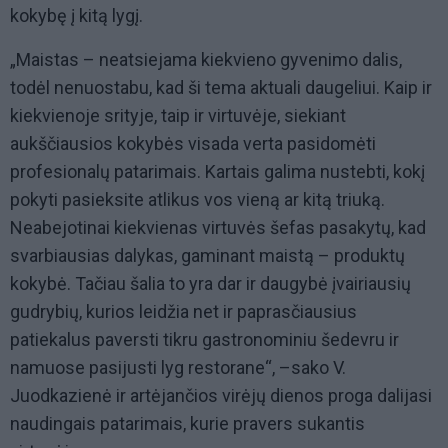
kokybę į kitą lygį.
„Maistas – neatsiejama kiekvieno gyvenimo dalis,
todėl nenuostabu, kad ši tema aktuali daugeliui. Kaip ir
kiekvienoje srityje, taip ir virtuvėje, siekiant
aukščiausios kokybės visada verta pasidomėti
profesionalų patarimais. Kartais galima nustebti, kokį
pokyti pasieksite atlikus vos vieną ar kitą triuką.
Neabejotinai kiekvienas virtuvės šefas pasakytų, kad
svarbiausias dalykas, gaminant maistą – produktų
kokybė. Tačiau šalia to yra dar ir daugybė įvairiausių
gudrybių, kurios leidžia net ir paprasčiausius
patiekalus paversti tikru gastronominiu šedevru ir
namuose pasijusti lyg restorane“, –sako V.
Juodkazienė ir artėjančios virėjų dienos proga dalijasi
naudingais patarimais, kurie pravers sukantis