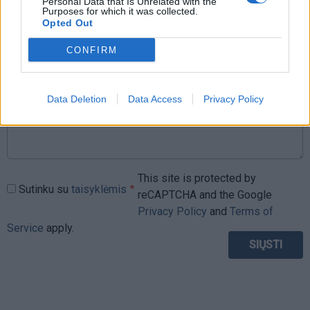
Personal Data that Is Unrelated with the
Purposes for which it was collected.
Opted Out
Komentaras
CONFIRM
Data Deletion
Data Access
Privacy Policy
This site is protected by
Sutinku su
taisyklėmis
reCAPTCHA and the Google
Privacy Policy
and
Terms of
Service
apply.