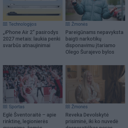
Technologijos
Žmonės
„iPhone Air 2“ pasirodys
Pareigūnams nepavyksta
2027 metais: laukia penki
baigti narkotikų
svarbūs atnaujinimai
disponavimu įtariamo
Olego Šurajevo bylos
Sportas
Žmonės
Eglė Šventoraitė – apie
Reveka Devolskytė
rinktinę, legionierės
prisiminė, iki ko nuvedė
gyvenimą, žemės
desperatiškas noras