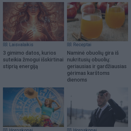
Laisvalaikis
Receptai
3 gimimo datos, kurios
Naminė obuolių gira iš
suteikia žmogui išskirtinai
nukritusių obuolių:
stiprią energiją
geriausias ir gardžiausias
gėrimas karštoms
dienoms
Horoskopai
Horoskopai