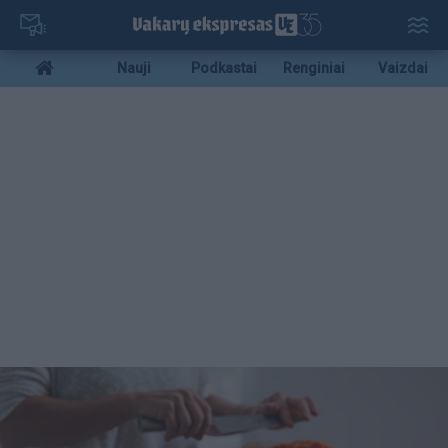
Pereiti
į
pagrindinį
Mobile
Nauji
Podkastai
Renginiai
Vaizdai
turinį
menu
bottom