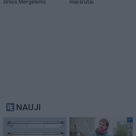
žinios Mergelėms
maršrutai
NAUJI