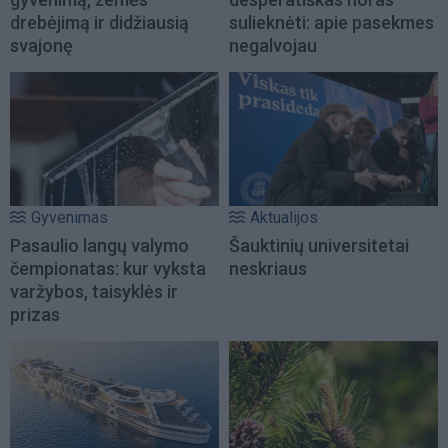
drebėjimą ir didžiausią
sulieknėti: apie pasekmes
svajonę
negalvojau
Gyvenimas
Aktualijos
Pasaulio langų valymo
Šauktinių universitetai
čempionatas: kur vyksta
neskriaus
varžybos, taisyklės ir
prizas