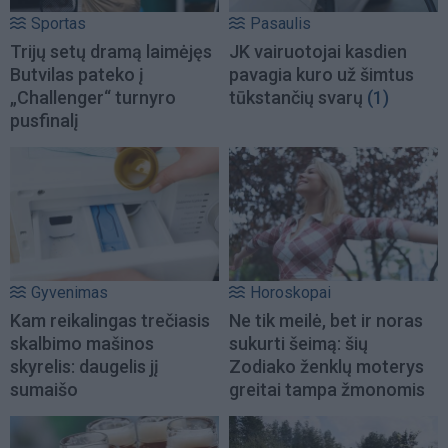
Sportas
Pasaulis
Trijų setų dramą laimėjęs
JK vairuotojai kasdien
Butvilas pateko į
pavagia kuro už šimtus
„Challenger“ turnyro
tūkstančių svarų
(1)
pusfinalį
Gyvenimas
Horoskopai
Kam reikalingas trečiasis
Ne tik meilė, bet ir noras
skalbimo mašinos
sukurti šeimą: šių
skyrelis: daugelis jį
Zodiako ženklų moterys
sumaišo
greitai tampa žmonomis