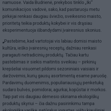
namuose. Vaida Budrienė, prekybos tinklo „Iki“
komunikacijos vadovė, sako, kad pastaruoju metu
pirkėjai renkasi daugiau šviežio, sveikesnio maisto,
prioritetą teikia produktų kokybei ir vis drąsiau
eksperimentuoja išbandydami įvairesnius skonius.
„
Pastebime, kad vartotojai vis labiau domisi maisto
kultūra, ieško įvairesnių receptų, dažniau renkasi
paragauti netradicinių produktų. Tačiau kartu
pastebimas ir siekis maitintis sveikiau – pirkinių
krepšeliai visuomet pildomi sezoniniais vaisiais ir
daržovėmis, kurių gausų asortimentą esame paruošę.
Pardavimų duomenimis, populiariausiųjų penketuką
sudaro bulvės, pomidorai, agurkai, kopūstai ir morkos.
Taip pat vis daugiau dėmesio skiriama ekologiškų
produktų skyriui – čia dažnu pasirinkimu tampa
ekologiška varškė, natūralus jogurtas, vištų kiaušiniai