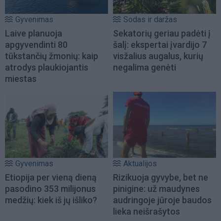
Gyvenimas
Sodas ir daržas
Laive planuoja
Sekatorių geriau padėti į
apgyvendinti 80
šalį: ekspertai įvardijo 7
tūkstančių žmonių: kaip
visžalius augalus, kurių
atrodys plaukiojantis
negalima genėti
miestas
Gyvenimas
Aktualijos
Etiopija per vieną dieną
Rizikuoja gyvybe, bet ne
pasodino 353 milijonus
pinigine: už maudynes
medžių: kiek iš jų išliko?
audringoje jūroje baudos
lieka neišrašytos