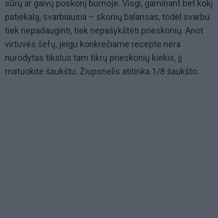
sūrų ar gaivų poskonį burnoje. Visgi, gaminant bet kokį
patiekalą, svarbiausia – skonių balansas, todėl svarbu
tiek nepadauginti, tiek nepašykštėti prieskonių. Anot
virtuvės šefų, jeigu konkrečiame recepte nėra
nurodytas tikslus tam tikrų prieskonių kiekis, jį
matuokite šaukštu. Žiupsnelis atitinka 1/8 šaukšto.