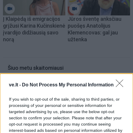
Į Klaipėdą iš emigracijos
Jūros šventę anksčiau
grįžusi Karina Kučinskienė
puošęs Anatolijus
įvardijo didžiausią savo
Klemencovas: gal jau
norą
užtenka
Šiuo metu skaitomiausi
Geltonuoja agurkų lapai: kalta ne
ve.lt -
Do Not Process My Personal Information
liga, o viena dažna klaida
If you wish to opt-out of the sale, sharing to third parties, or
processing of your personal or sensitive information for
Rekordiškai nusekęs Dunojus
targeted advertising by us, please use the below opt-out
atidengė II pasaulinio karo laikų
section to confirm your selection. Please note that after your
radinius
opt-out request is processed you may continue seeing
interest-based ads based on personal information utilized by