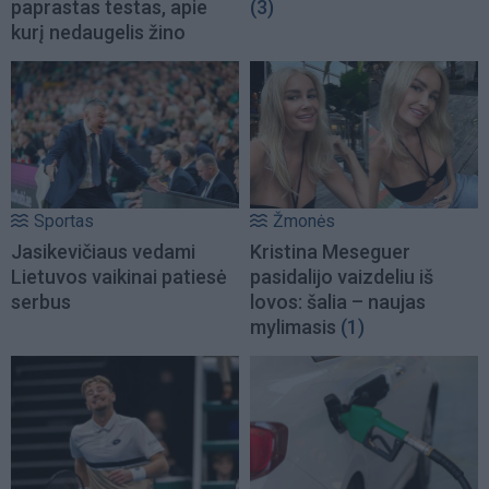
paprastas testas, apie
(3)
kurį nedaugelis žino
Sportas
Žmonės
Jasikevičiaus vedami
Kristina Meseguer
Lietuvos vaikinai patiesė
pasidalijo vaizdeliu iš
serbus
lovos: šalia – naujas
mylimasis
(1)