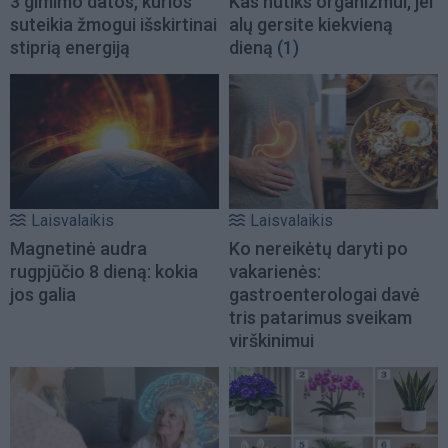
3 gimimo datos, kurios
Kas nutiks organizmui, jei
suteikia žmogui išskirtinai
alų gersite kiekvieną
stiprią energiją
dieną
(1)
Laisvalaikis
Laisvalaikis
Magnetinė audra
Ko nereikėtų daryti po
rugpjūčio 8 dieną: kokia
vakarienės:
jos galia
gastroenterologai davė
tris patarimus sveikam
virškinimui