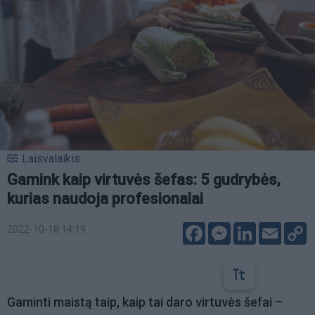
Laisvalaikis
Gamink kaip virtuvės šefas: 5 gudrybės,
kurias naudoja profesionalai
Facebook
Messenger
LinkedIn
Email
C
2022-10-18 14:19
L
Gaminti maistą taip, kaip tai daro virtuvės šefai –