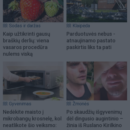
Sodas ir daržas
Klaipėda
Kaip užtikrinti gausų
Parduotuvės nebus -
braškių derlių: viena
atnaujinamo pastato
vasaros procedūra
paskirtis liks ta pati
nulems viską
Gyvenimas
Žmonės
Nedėkite maisto į
Po skaudžių išgyvenimų
mikrobangų krosnelę, kol
dėl dingusio augintinio –
neatlikote šio veiksmo:
žinia iš Ruslano Kirilkino