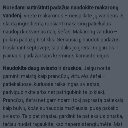
Norėdami sutirštinti padažus naudokite makaronų
vandenį.
Virėte makaronus – neišpilkite jų vandens. Šį
slaptą ingredientą ruošiant makaronų patiekalus
naudoja kiekvienas italų šefas. Makaronų vanduo –
puikus padažų tirštiklis. Geriausia jį naudoti padažus
troškinant keptuvėje, taip dalis jo greitai nugaruos ir
įvairiausi padažai taps kreminės konsistencijos.
Naudokite daug sviesto ir druskos.
Jeigu norite
gaminti maistą kaip prancūzų virtuvės šefai –
patiekaluose, kuriuose reikalingas sviestas,
padvigubinkite arba net patrigubinkite jo kiekį.
Prancūzų šefai net gamindami tokį paprastą patiekalą
kaip bulvių košė sunaudoja mažiausiai pusę pakelio
sviesto. Taip pat drąsiau gardinkite patiekalus druska,
tačiau nuolat ragaukite, kad nepersistengtumėte. Mat