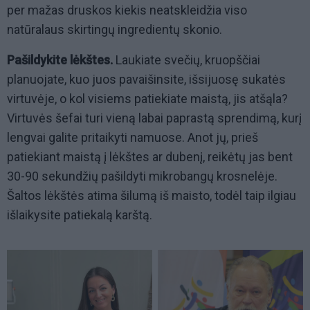
per mažas druskos kiekis neatskleidžia viso
natūralaus skirtingų ingredientų skonio.
Pašildykite lėkštes.
Laukiate svečių, kruopščiai
planuojate, kuo juos pavaišinsite, išsijuosę sukatės
virtuvėje, o kol visiems patiekiate maistą, jis atšąla?
Virtuvės šefai turi vieną labai paprastą sprendimą, kurį
lengvai galite pritaikyti namuose. Anot jų, prieš
patiekiant maistą į lėkštes ar dubenį,
reik
ėtų jas bent
30-90 sekun
džių pašildyti mikrobangų krosnelėje.
Šaltos lėkštės atima šilumą iš maisto, todėl taip ilgiau
išlaikysite patiekalą karštą.