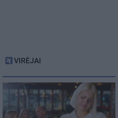
VIRĖJAI