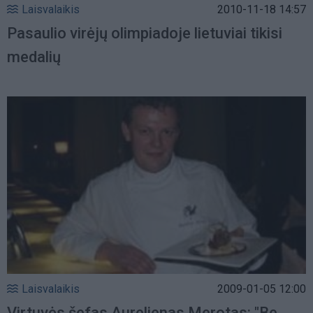
Laisvalaikis
2010-11-18 14:57
Pasaulio virėjų olimpiadoje lietuviai tikisi
medalių
Laisvalaikis
2009-01-05 12:00
Virtuvės šefas Aurelienas Merotas: "Be