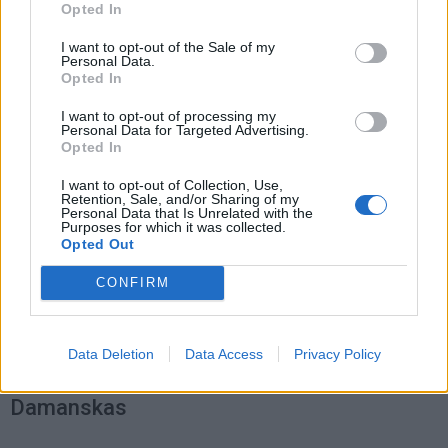
Opted In
Zodiako ženklais
I want to opt-out of the Sale of my
Personal Data.
Opted In
I want to opt-out of processing my
Personal Data for Targeted Advertising.
Opted In
I want to opt-out of Collection, Use,
Retention, Sale, and/or Sharing of my
Personal Data that Is Unrelated with the
Purposes for which it was collected.
Opted Out
CONFIRM
Laisvalaikis
2022-11-07 18:07
Data Deletion
Data Access
Privacy Policy
Geriausias Lietuvos virėjas - Ignas
Damanskas