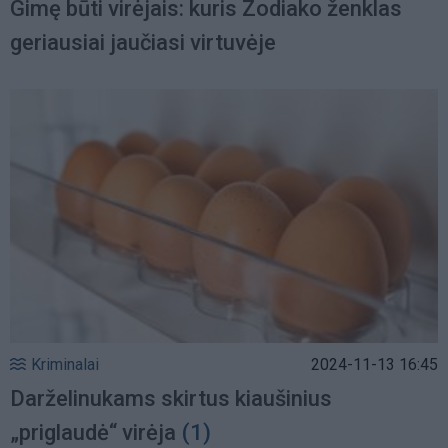
Gimę būti virėjais: kuris Zodiako ženklas
geriausiai jaučiasi virtuvėje
Kriminalai
2024-11-13 16:45
Darželinukams skirtus kiaušinius
„priglaudė“ virėja
(1)